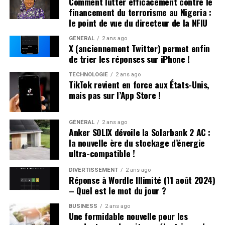
Comment lutter efficacement contre le
Victor Hugo », confie-t-il.
financement du terrorisme au Nigeria :
le point de vue du directeur de la NFIU
Une Enfance Entourée d’Autres « Hugo »
GÉNÉRAL
2 ans ago
X (anciennement Twitter) permet enfin
Dès son plus jeune âge, Hugo se retrouve entouré
de trier les réponses sur iPhone !
d’autres enfants portant le même nom. Selon les
statistiques de l’Insee,7 694 garçons ont été
TECHNOLOGIE
2 ans ago
TikTok revient en force aux États-Unis,
prénommés Hugo en 2000,faisant de ce prénom le
mais pas sur l’App Store !
quatrième plus populaire cette année-là. À l’école
primaire,il côtoie plusieurs camarades appelés Thibault
et autres prénoms similaires. Pour éviter toute
GÉNÉRAL
2 ans ago
Anker SOLIX dévoile la Solarbank 2 AC :
confusion lors des appels en classe, les enseignants
la nouvelle ère du stockage d’énergie
ajoutent souvent la première lettre du nom de famille
ultra-compatible !
après le prénom : ainsi devient-il rapidement « Hugo
D. », un surnom auquel il s’habitue sans arduousé.
DIVERTISSEMENT
2 ans ago
Réponse à Wordle Illimité (11 août 2024)
– Quel est le mot du jour ?
Pensées sur l’Identité Associée au
Prénom
BUSINESS
2 ans ago
Une formidable nouvelle pour les