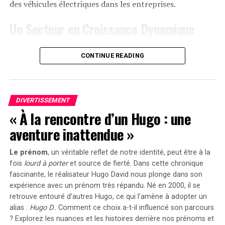
2025
, permettant aux acheteurs intéressés d’acquérir
des véhicules électriques dans les entreprises.
cet appareil dès
999 euros
! Cette promotion inclut
Un Secteur en Croissance Dynamique
également un compteur Anker SOLIX Smart offert pour
chaque commande passée durant cette période spéciale.
Cette prolongation intervient à un moment clé, alors
CONTINUE READING
que le marché des voitures électriques continue
le Solarbank 2 AC représente une avancée significative
d’afficher une croissance remarquable. Entre 2020 et
dans le domaine du stockage énergétique domestique
2022, la progression annuelle moyenne a atteint 35%.
grâce à ses caractéristiques techniques avancées et son
En
2023
, les particuliers représentent désormais 84%
engagement envers la durabilité environnementale.
DIVERTISSEMENT
des acquisitions de véhicules électriques, contre
« À la rencontre d’un Hugo : une
seulement 68% en 2018.
aventure inattendue »
Concrètement,cette mesure permet aux sociétés
Le prénom
, un véritable reflet de notre identité, peut être à la
d’installer gratuitement des bornes de recharge pour
fois
lourd à porter
et source de
fierté
. Dans cette chronique
leurs employés sans impact fiscal. Les frais liés à
fascinante, le réalisateur Hugo David nous plonge dans son
l’électricité pour ces recharges ne seront pas pris en
expérience avec un prénom très répandu. Né en 2000, il se
compte dans le calcul des avantages en nature. De plus,
retrouve entouré d’autres Hugo, ce qui l’amène à adopter un
un abattement de 50% sur ces avantages est maintenu
alias :
Hugo D.
. Comment ce choix a-t-il influencé son parcours
avec un plafond révisé à environ 2000 euros pour
? Explorez les nuances et les histoires derrière nos prénoms et