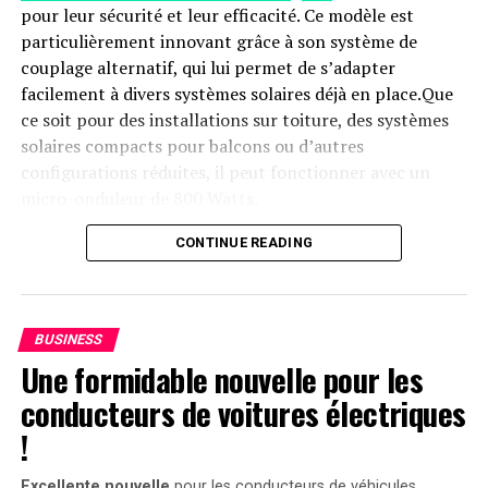
pour leur sécurité et leur efficacité. Ce modèle est
particulièrement innovant grâce à son système de
couplage alternatif, qui lui permet de s’adapter
facilement à divers systèmes solaires déjà en place.Que
ce soit pour des installations sur toiture, des systèmes
solaires compacts pour balcons ou d’autres
configurations réduites, il peut fonctionner avec un
micro-onduleur de 800 Watts.
Capacité et flexibilité Énergétique
CONTINUE READING
Avec une capacité maximale d’injection dans le réseau
domestique atteignant 1200 watts,le Solarbank 2 AC
BUSINESS
peut être associé à deux régulateurs solaires MPPT. Cela
Une formidable nouvelle pour les
ouvre la possibilité d’ajouter jusqu’à 1200 watts
conducteurs de voitures électriques
supplémentaires via des panneaux solaires additionnels,
portant ainsi la puissance totale à un impressionnant
!
2400 watts
. Pour les utilisateurs nécessitant davantage
de stockage énergétique, il est possible d’intégrer
Excellente nouvelle
pour les conducteurs de véhicules