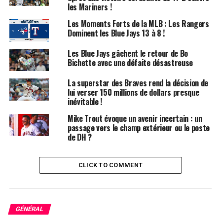
l’effectif, cela ne suffira pas à faire des Yankees de
les Mariners !
véritables prétendants à la Série mondiale.
Les Moments Forts de la MLB : Les Rangers
Dominent les Blue Jays 13 à 8 !
Flaherty affiche actuellement une ERA de 2,95, avec 133
retraits au bâton, un WHIP de 0,96 et a lancé 106,2
Les Blue Jays gâchent le retour de Bo
manches cette saison. Fait remarquable, il réalise en
Bichette avec une défaite désastreuse
moyenne plus de 11 retraits au bâton par neuf manches.
La superstar des Braves rend la décision de
lui verser 150 millions de dollars presque
Il montre un excellent niveau de jeu en 2024, malgré les
inévitable !
difficultés de son équipe des Tigers, et serait d’une aide
Mike Trout évoque un avenir incertain : un
immédiate pour une rotation des Yankees qui a
passage vers le champ extérieur ou le poste
largement déçu.
de DH ?
Cependant, il ne peut pas tout faire à lui seul. Malgré ses
performances impressionnantes, il ne pourra pas
CLICK TO COMMENT
résoudre tous les problèmes d’une équipe qui a peiné au
cours des six dernières semaines.
À moins que Cole ne parvienne à surmonter une saison
GÉNÉRAL