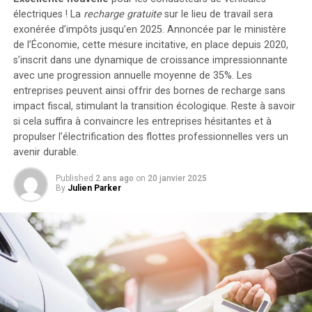
jusqu’à cinq batteries supplémentaires de 1,6
électriques ! La
recharge gratuite
sur le lieu de travail sera
kilowattheure chacune, augmentant la capacité totale à
exonérée d’impôts jusqu’en 2025. Annoncée par le ministère
de l’Économie, cette mesure incitative, en place depuis 2020,
9,6 kilowattheures
.
s’inscrit dans une dynamique de croissance impressionnante
Intégration dans un Écosystème
avec une progression annuelle moyenne de
35%
. Les
entreprises peuvent ainsi offrir des bornes de recharge sans
Intelligent
impact fiscal, stimulant la transition écologique. Reste à savoir
si cela suffira à convaincre les entreprises hésitantes et à
propulser l’électrification des flottes professionnelles vers un
Le Solarbank 2 AC s’intègre parfaitement dans un
avenir durable.
écosystème énergétique intelligent grâce à sa
compatibilité avec le compteur Anker SOLIX Smart et
Published
2 ans ago
on
20 janvier 2025
les prises intelligentes proposées par Anker. cette
By
Julien Parker
fonctionnalité permet une gestion optimisée de la
consommation électrique tout en réduisant les pertes
énergétiques inutiles. De plus, Anker SOLIX prévoit
d’étendre cette compatibilité aux dispositifs Shelly.
Durabilité et Résistance aux