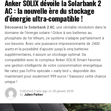
atypiquement mauvaise, due à des blessures et à un
Anker SOLIX dévoile la Solarbank 2
manque de contrôle, et que Cortes, Rodon et Marcus
AC : la nouvelle ère du stockage
Stroman ne montrent une amélioration constante,
d’énergie ultra-compatible !
l’équipe continuera à rencontrer des difficultés sur le
monticule.
Découvrez le Solarbank 2 AC
, une véritable révolution dans le
domaine de l’énergie solaire ! Grâce à ses batteries au
En ce qui concerne l’attaque, à part Aaron Judge et Juan
phosphate de fer lithium, ce système s’adapte parfaitement à
Soto, peu de joueurs affichent des performances
vos besoins. Avec une puissance impressionnante de
2400
satisfaisantes. Anthony Volpe est le meilleur frappeur
watts
et la possibilité d’ajouter jusqu’à cinq batteries
après eux, avec une moyenne de .253.
supplémentaires, il assure un stockage optimal. Sa
compatibilité avec le compteur Anker SOLIX Smart favorise
Chisholm a été un élément déclencheur lors du match
une gestion intelligente de votre consommation énergétique.
de lundi soir à Philadelphie, mais il devra prouver qu’il
Ne ratez pas l’offre spéciale « early bird »
, disponible dès
peut maintenir cette forme avant que quiconque ne
maintenant pour seulement 999 euros ! Saisissez cette chance
considère l’attaque des Yankees comme résolue.
unique !
Actuellement, il affiche une moyenne de .249 avec 13
Published
2 ans ago
on
20 janvier 2025
home runs, 50 points produits et 96 coups sûrs.
By
Julien Parker
En toute honnêteté, les Yankees ont besoin d’un autre
batteur, potentiellement d’un autre lanceur partant et