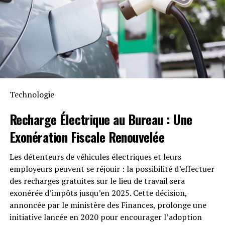
Intempéries
Anker SOLIX met également l’accent sur la longévité du
Solarbank 2 AC. Conçu pour supporter au moins
6000
cycles de charge
, cet appareil a une durée de vie
estimée dépassant quinze ans. Il est accompagné d’une
garantie fabricant décennale et possède une
certification IP65 qui assure sa résistance face aux
Technologie
intempéries tout en étant capable de fonctionner dans
des températures variant entre -20 °C et +55 °C.
Recharge Électrique
au Bureau : Une
Exonération Fiscale
Renouvelée
Disponibilité et Offres
Promotionnelles
Les détenteurs de véhicules électriques et leurs
employeurs peuvent se réjouir : la possibilité d’effectuer
Le solarbank 2 AC est disponible sur le site officiel
des recharges gratuites sur le lieu de travail sera
d’Anker SOLIX ainsi que sur Amazon au prix standard de
exonérée d’impôts jusqu’en 2025. Cette décision,
1299 euros
. Cependant, une offre promotionnelle
annoncée par le ministère des Finances, prolonge une
« early bird » sera active du
20 janvier au 23 février
initiative lancée en 2020 pour encourager l’adoption