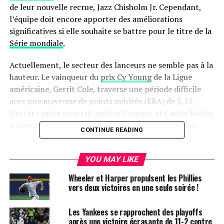
de leur nouvelle recrue, Jazz Chisholm Jr. Cependant,
l’équipe doit encore apporter des améliorations
significatives si elle souhaite se battre pour le titre de la
Série mondiale
.
Actuellement, le secteur des lanceurs ne semble pas à la
hauteur. Le vainqueur du
prix Cy Young
de la Ligue
américaine, Gerrit Cole, traverse une période difficile
avec une moyenne de points mérités (ERA) de 5,51.
Nestor Cortes pourrait quitter l’équipe, et Carlos Rodon
n’apporte pas l’amélioration attendue à la rotation.
CONTINUE READING
Selon Bob Nightengale de USA Today, les Yankees ont
entamé des discussions avec les Tigers de Detroit pour
YOU MAY LIKE
acquérir le lanceur Jack Flaherty.
Wheeler et Harper propulsent les Phillies
vers deux victoires en une seule soirée !
Les Yankees sont en pourparlers avancés pour échanger
Nestor Cortes si Flaherty rejoint l’équipe. Bien que
Les Yankees se rapprochent des playoffs
l’ajout de ce lanceur en pleine forme renforcerait
après une victoire écrasante de 11-2 contre