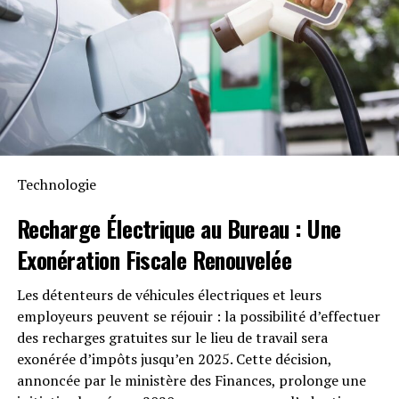
Intempéries
Anker SOLIX met également l’accent sur la longévité du
Solarbank 2 AC. Conçu pour supporter au moins
6000
cycles de charge
, cet appareil a une durée de vie
estimée dépassant quinze ans. Il est accompagné d’une
garantie fabricant décennale et possède une
certification IP65 qui assure sa résistance face aux
Technologie
intempéries tout en étant capable de fonctionner dans
des températures variant entre -20 °C et +55 °C.
Recharge Électrique
au Bureau : Une
Exonération Fiscale
Renouvelée
Disponibilité et Offres
Promotionnelles
Les détenteurs de véhicules électriques et leurs
employeurs peuvent se réjouir : la possibilité d’effectuer
Le solarbank 2 AC est disponible sur le site officiel
des recharges gratuites sur le lieu de travail sera
d’Anker SOLIX ainsi que sur Amazon au prix standard de
exonérée d’impôts jusqu’en 2025. Cette décision,
1299 euros
. Cependant, une offre promotionnelle
annoncée par le ministère des Finances, prolonge une