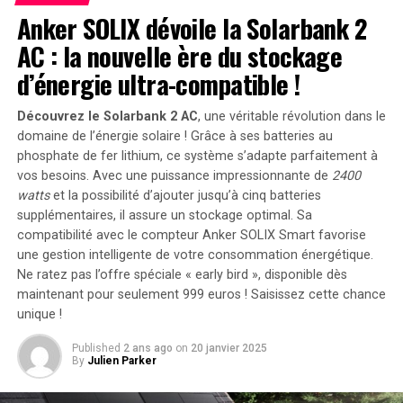
Anker SOLIX dévoile la Solarbank 2
Cette frustration a atteint son paroxysme lors du temps
AC : la nouvelle ère du stockage
additionnel de la seconde période, lorsque Lisandro
d’énergie ultra-compatible !
Magallán a été expulsé pour avoir taclé Morris par
derrière dans la surface de réparation. Morris a pris le
Découvrez le Solarbank 2 AC
, une véritable révolution dans le
penalty lui-même pour sceller le score, mais ce qui a le
domaine de l’énergie solaire ! Grâce à ses batteries au
plus impressionné Schmetzer, c’est la réaction de son
phosphate de fer lithium, ce système s’adapte parfaitement à
attaquant.
vos besoins. Avec une puissance impressionnante de
2400
watts
et la possibilité d’ajouter jusqu’à cinq batteries
« Je suis extrêmement fier que Jordan, tout d’abord, se
supplémentaires, il assure un stockage optimal. Sa
soit défendu, car ce n’était pas un tacle correct. Il aurait
compatibilité avec le compteur Anker SOLIX Smart favorise
pu se blesser sur cette action », a déclaré Schmetzer.
une gestion intelligente de votre consommation énergétique.
Ne ratez pas l’offre spéciale « early bird »
, disponible dès
« Il s’est relevé et a fait face à son adversaire. À mon
maintenant pour seulement 999 euros ! Saisissez cette chance
avis, c’était très bien, que ce soit calculé ou non, que
unique !
Jordan essaie de se défaire de son image de bon gars, il a
Published
2 ans ago
on
20 janvier 2025
mérité ce penalty, il s’est battu pour lui-même et il l’a
By
Julien Parker
transformé. Cela montre qu’il tient à l’équipe. »