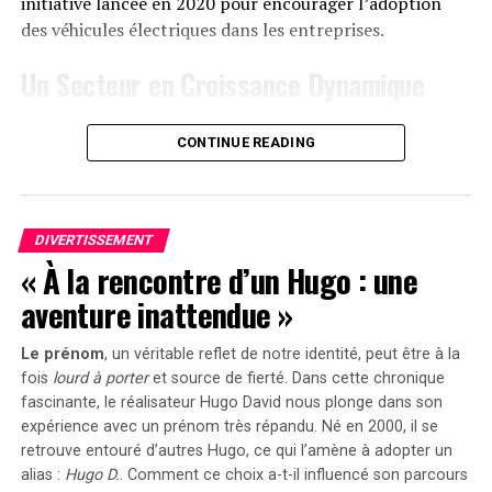
« early bird » sera active du
20 janvier au 23 février
initiative lancée en 2020 pour encourager l’adoption
2025
, permettant aux acheteurs intéressés d’acquérir
des véhicules électriques dans les entreprises.
cet appareil dès
999 euros
! Cette promotion inclut
Un Secteur en Croissance Dynamique
également un compteur Anker SOLIX Smart offert pour
chaque commande passée durant cette période spéciale.
Cette prolongation intervient à un moment clé, alors
CONTINUE READING
que le marché des voitures électriques continue
le Solarbank 2 AC représente une avancée significative
d’afficher une croissance remarquable. Entre 2020 et
dans le domaine du stockage énergétique domestique
2022, la progression annuelle moyenne a atteint 35%.
grâce à ses caractéristiques techniques avancées et son
En
2023
, les particuliers représentent désormais 84%
engagement envers la durabilité environnementale.
DIVERTISSEMENT
des acquisitions de véhicules électriques, contre
« À la rencontre d’un Hugo : une
seulement 68% en 2018.
aventure inattendue »
Concrètement,cette mesure permet aux sociétés
Le prénom
, un véritable reflet de notre identité, peut être à la
d’installer gratuitement des bornes de recharge pour
fois
lourd à porter
et source de
fierté
. Dans cette chronique
leurs employés sans impact fiscal. Les frais liés à
fascinante, le réalisateur Hugo David nous plonge dans son
l’électricité pour ces recharges ne seront pas pris en
expérience avec un prénom très répandu. Né en 2000, il se
compte dans le calcul des avantages en nature. De plus,
retrouve entouré d’autres Hugo, ce qui l’amène à adopter un
un abattement de 50% sur ces avantages est maintenu
alias :
Hugo D.
. Comment ce choix a-t-il influencé son parcours
avec un plafond révisé à environ 2000 euros pour