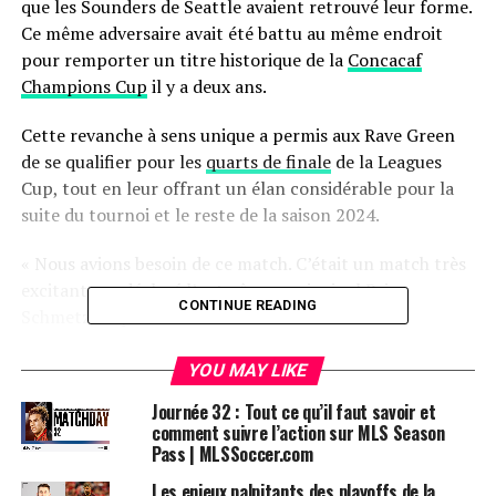
que les Sounders de Seattle avaient retrouvé leur forme.
Ce même adversaire avait été battu au même endroit
pour remporter un titre historique de la
Concacaf
Champions Cup
il y a deux ans.
Cette revanche à sens unique a permis aux Rave Green
de se qualifier pour les
quarts de finale
de la Leagues
Cup, tout en leur offrant un élan considérable pour la
suite du tournoi et le reste de la saison 2024.
« Nous avions besoin de ce match. C’était un match très
excitant », a déclaré l’entraîneur principal Brian
CONTINUE READING
Schmetzer après la rencontre.
« J’espère que les fans présents ici ont apprécié, et que
YOU MAY LIKE
ceux qui regardaient à la télévision ont également pris
Journée 32 : Tout ce qu’il faut savoir et
du plaisir. C’était un bon match. Même si le score peut
comment suivre l’action sur MLS Season
donner l’impression d’un match à sens unique, il y a eu
Pass | MLSSoccer.com
des moments de tension. »
Les enjeux palpitants des playoffs de la