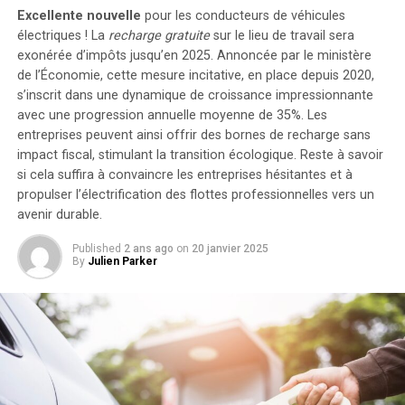
RELATED TOPICS:
DÉMONSTRATION ÉCLATANTE
MLS
de stockage énergétique, il est possible d’intégrer
Excellente nouvelle
pour les conducteurs de véhicules
PUMAS
SOUNDERS DE SEATTLE
VICTOIRE ÉCRASANTE
jusqu’à cinq batteries supplémentaires de 1,6
électriques ! La
recharge gratuite
sur le lieu de travail sera
kilowattheure chacune, augmentant la capacité totale à
exonérée d’impôts jusqu’en 2025. Annoncée par le ministère
UP NEXT
Coupe des Ligues : Ne manquez pas le choc entre Club
de l’Économie, cette mesure incitative, en place depuis 2020,
9,6 kilowattheures
.
América et St. Louis CITY en streaming !
s’inscrit dans une dynamique de croissance impressionnante
Intégration dans un Écosystème
avec une progression annuelle moyenne de
35%
. Les
DON'T MISS
entreprises peuvent ainsi offrir des bornes de recharge sans
Coupe des Ligues : Ne manquez pas le choc Toluca FC
Intelligent
impact fiscal, stimulant la transition écologique. Reste à savoir
contre Colorado Rapids en streaming !
si cela suffira à convaincre les entreprises hésitantes et à
propulser l’électrification des flottes professionnelles vers un
Le Solarbank 2 AC s’intègre parfaitement dans un
avenir durable.
écosystème énergétique intelligent grâce à sa
compatibilité avec le compteur Anker SOLIX Smart et
Published
2 ans ago
on
20 janvier 2025
les prises intelligentes proposées par Anker. cette
By
Julien Parker
fonctionnalité permet une gestion optimisée de la
consommation électrique tout en réduisant les pertes
énergétiques inutiles. De plus, Anker SOLIX prévoit
d’étendre cette compatibilité aux dispositifs Shelly.
Durabilité et Résistance aux