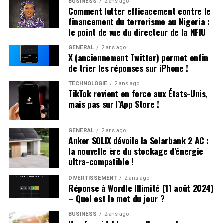
BUSINESS
2 ans ago
les plus répandus en France plutôt qu’en hommage à
professionnelles dans un avenir proche.
Comment lutter efficacement contre le
Victor Hugo », confie-t-il.
financement du terrorisme au Nigeria :
le point de vue du directeur de la NFIU
Une Enfance Entourée d’Autres « Hugo »
GÉNÉRAL
2 ans ago
X (anciennement Twitter) permet enfin
Dès son plus jeune âge, Hugo se retrouve entouré
de trier les réponses sur iPhone !
d’autres enfants portant le même nom. Selon les
statistiques de l’Insee,7 694 garçons ont été
TECHNOLOGIE
2 ans ago
TikTok revient en force aux États-Unis,
prénommés Hugo en 2000,faisant de ce prénom le
mais pas sur l’App Store !
quatrième plus populaire cette année-là. À l’école
primaire,il côtoie plusieurs camarades appelés Thibault
et autres prénoms similaires. Pour éviter toute
GÉNÉRAL
2 ans ago
Anker SOLIX dévoile la Solarbank 2 AC :
confusion lors des appels en classe, les enseignants
la nouvelle ère du stockage d’énergie
ajoutent souvent la première lettre du nom de famille
ultra-compatible !
après le prénom : ainsi devient-il rapidement « Hugo
D. », un surnom auquel il s’habitue sans arduousé.
DIVERTISSEMENT
2 ans ago
Réponse à Wordle Illimité (11 août 2024)
– Quel est le mot du jour ?
Pensées sur l’Identité Associée au
Prénom
BUSINESS
2 ans ago