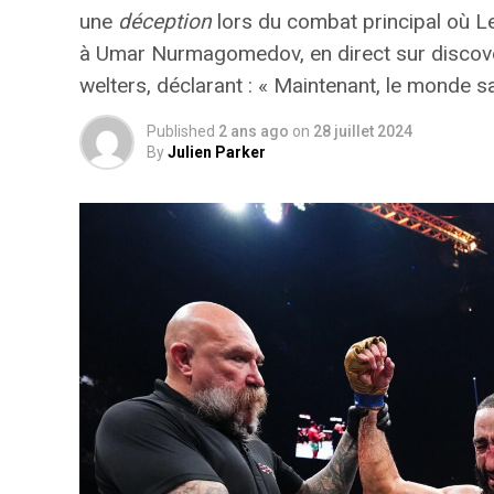
une
déception
lors du combat principal où L
à Umar Nurmagomedov, en direct sur discov
welters, déclarant : « Maintenant, le monde sa
Published
2 ans ago
on
28 juillet 2024
By
Julien Parker