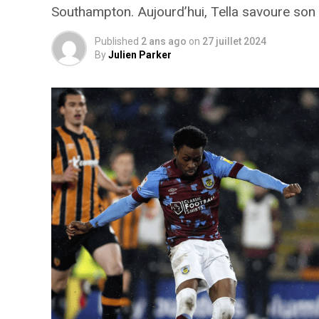
Southampton. Aujourd’hui, Tella savoure son 
Published
2 ans ago
on
27 juillet 2024
By
Julien Parker