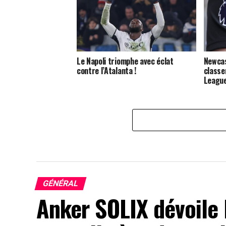
Le Napoli triomphe avec éclat
Newcas
contre l’Atalanta !
classe
League
GÉNÉRAL
Anker SOLIX dévoile 