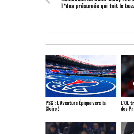
T*dua présumée qui fait le buzz
PSG : L’Aventure Épique vers la
L’OL t
Gloire !
des Pr