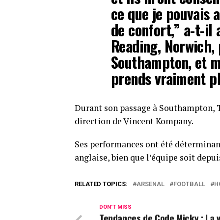
ce que je pouvais 
de confort,” a-t-il 
Reading, Norwich, 
Southampton, et ma
prends vraiment pla
Durant son passage à Southampton, Tell
direction de Vincent Kompany.
Ses performances ont été déterminan
anglaise, bien que l’équipe soit dep
RELATED TOPICS:
ARSENAL
FOOTBALL
H
DON'T MISS
Tendances de Code Micky : La 