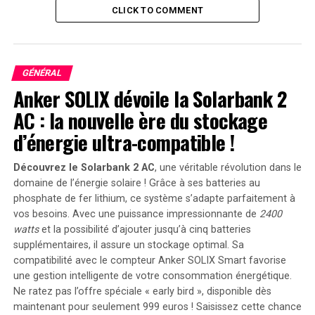
possède une combinaison de puissance de bras et
CLICK TO COMMENT
d’agilité qui pourrait le propulser vers le succès à long
terme.
Impact sur l’Équipe
GÉNÉRAL
Anker SOLIX dévoile la Solarbank 2
La montée en puissance de Love pourrait également
AC : la nouvelle ère du stockage
avoir des répercussions positives sur l’ensemble de
d’énergie ultra-compatible !
l’équipe. Avec un leader capable de faire des jeux décisifs,
les Packers pourraient retrouver leur place parmi les
Découvrez le Solarbank 2 AC
, une véritable révolution dans le
meilleures équipes de la NFL. Les fans de Green Bay
domaine de l’énergie solaire ! Grâce à ses batteries au
espèrent que cette nouvelle ère sous la direction de
phosphate de fer lithium, ce système s’adapte parfaitement à
Love marquera le début d’une série de succès.
vos besoins. Avec une puissance impressionnante de
2400
watts
et la possibilité d’ajouter jusqu’à cinq batteries
Conclusion
supplémentaires, il assure un stockage optimal. Sa
compatibilité avec le compteur Anker SOLIX Smart favorise
En somme, Jordan Love est en train de se forger une
une gestion intelligente de votre consommation énergétique.
réputation solide dans la NFL. Sa performance lors des
Ne ratez pas l’offre spéciale « early bird »
, disponible dès
maintenant pour seulement 999 euros ! Saisissez cette chance
playoffs est un signe prometteur de ce qui pourrait être