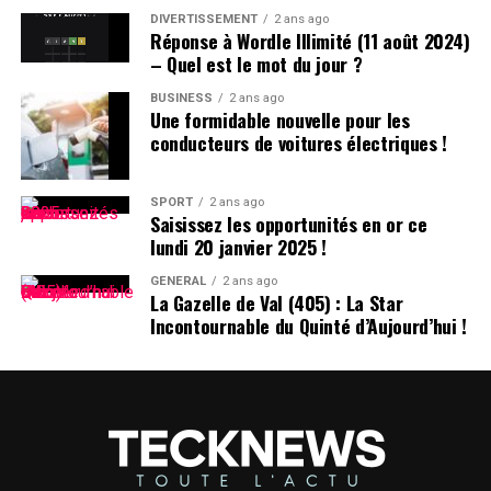
D. », un surnom auquel il s’habitue sans arduousé.
DIVERTISSEMENT
2 ans ago
Réponse à Wordle Illimité (11 août 2024)
– Quel est le mot du jour ?
Pensées sur l’Identité Associée au
Prénom
BUSINESS
2 ans ago
Une formidable nouvelle pour les
conducteurs de voitures électriques !
Le choix d’un prénom peut avoir un impact significatif
sur notre identité personnelle tout au long de notre
existence. Que ce soit pour se distinguer ou pour
SPORT
2 ans ago
Saisissez les opportunités en or ce
s’intégrer dans un groupe social spécifique, chaque
lundi 20 janvier 2025 !
individu développe une relation particulière avec son
propre nom.
GÉNÉRAL
2 ans ago
La Gazelle de Val (405) : La Star
Incontournable du Quinté d’Aujourd’hui !
les prénoms ne sont pas simplement des désignations ;
ils portent avec eux des récits et influencent nos
interactions sociales depuis notre enfance jusqu’à l’âge
adulte.