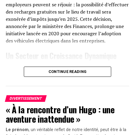
employeurs peuvent se réjouir : la possibilité d’effectuer
Le solarbank 2 AC est disponible sur le site officiel
des recharges gratuites sur le lieu de travail sera
d’Anker SOLIX ainsi que sur Amazon au prix standard de
exonérée d’impôts jusqu’en 2025. Cette décision,
1299 euros
. Cependant, une offre promotionnelle
annoncée par le ministère des Finances, prolonge une
« early bird » sera active du
20 janvier au 23 février
initiative lancée en 2020 pour encourager l’adoption
2025
, permettant aux acheteurs intéressés d’acquérir
des véhicules électriques dans les entreprises.
cet appareil dès
999 euros
! Cette promotion inclut
Un Secteur en Croissance Dynamique
également un compteur Anker SOLIX Smart offert pour
chaque commande passée durant cette période spéciale.
Cette prolongation intervient à un moment clé, alors
CONTINUE READING
que le marché des voitures électriques continue
le Solarbank 2 AC représente une avancée significative
d’afficher une croissance remarquable. Entre 2020 et
dans le domaine du stockage énergétique domestique
2022, la progression annuelle moyenne a atteint 35%.
grâce à ses caractéristiques techniques avancées et son
En
2023
, les particuliers représentent désormais 84%
engagement envers la durabilité environnementale.
DIVERTISSEMENT
des acquisitions de véhicules électriques, contre
« À la rencontre d’un Hugo : une
seulement 68% en 2018.
aventure inattendue »
Concrètement,cette mesure permet aux sociétés
Le prénom
, un véritable reflet de notre identité, peut être à la
d’installer gratuitement des bornes de recharge pour