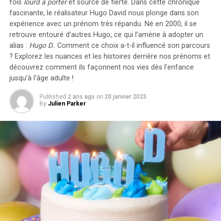
fois
lourd à porter
et source de
fierté
. Dans cette chronique
leurs employés sans impact fiscal. Les frais liés à
fascinante, le réalisateur Hugo David nous plonge dans son
l’électricité pour ces recharges ne seront pas pris en
expérience avec un prénom très répandu. Né en 2000, il se
compte dans le calcul des avantages en nature. De plus,
retrouve entouré d’autres Hugo, ce qui l’amène à adopter un
un abattement de 50% sur ces avantages est maintenu
alias :
Hugo D.
. Comment ce choix a-t-il influencé son parcours
avec un plafond révisé à environ 2000 euros pour
? Explorez les nuances et les histoires derrière nos prénoms et
l’année prochaine.
découvrez comment ils façonnent nos vies dès l’enfance
jusqu’à l’âge adulte !
Accélération Vers une Mobilité Électrique
Published
2 ans ago
on
20 janvier 2025
By
Julien Parker
Cette initiative fait partie d’une stratégie globale visant
à promouvoir l’électrification du parc automobile
français. Cependant, les grandes entreprises
rencontrent encore des difficultés pour atteindre leurs
objectifs ; seulement 8% des nouveaux véhicules
immatriculés par ces entités étaient électriques en
2023. Ces incitations fiscales pourraient néanmoins
inciter davantage d’employeurs à franchir le
pas.Cependant, plusieurs défis demeurent concernant
les infrastructures nécessaires au chargement ainsi que