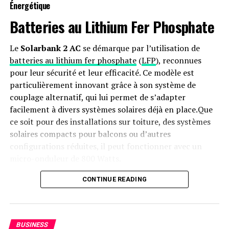
Énergétique
Batteries au Lithium Fer Phosphate
Le
Solarbank 2 AC
se démarque par l’utilisation de
batteries au lithium fer phosphate
(
LFP
), reconnues
pour leur sécurité et leur efficacité. Ce modèle est
particulièrement innovant grâce à son système de
couplage alternatif, qui lui permet de s’adapter
facilement à divers systèmes solaires déjà en place.Que
ce soit pour des installations sur toiture, des systèmes
solaires compacts pour balcons ou d’autres
configurations réduites, il peut fonctionner avec un
micro-onduleur de 800 Watts.
Capacité et flexibilité Énergétique
CONTINUE READING
Avec une capacité maximale d’injection dans le réseau
domestique atteignant 1200 watts,le Solarbank 2 AC
BUSINESS