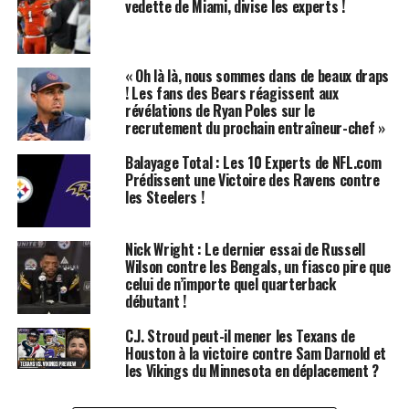
vedette de Miami, divise les experts !
Un Avenir Prometteur
Jordan Love, qui a été sélectionné au premier tour du
« Oh là là, nous sommes dans de beaux draps
repêchage de la NFL en 2020, a toujours été considéré
! Les fans des Bears réagissent aux
comme un talent brut avec un potentiel énorme. Après
révélations de Ryan Poles sur le
avoir passé ses premières saisons en tant que
recrutement du prochain entraîneur-chef »
remplaçant, il a enfin eu l’occasion de briller sur le
Balayage Total : Les 10 Experts de NFL.com
terrain. Les experts s’accordent à dire que son
Prédissent une Victoire des Ravens contre
développement continu pourrait faire des Packers un
les Steelers !
concurrent sérieux dans les années à venir.
Nick Wright : Le dernier essai de Russell
Comparaisons avec d’Autres
Wilson contre les Bengals, un fiasco pire que
celui de n’importe quel quarterback
Quarterbacks
débutant !
En analysant son style de jeu, certains observateurs le
C.J. Stroud peut-il mener les Texans de
Houston à la victoire contre Sam Darnold et
comparent à des quarterbacks établis comme Patrick
les Vikings du Minnesota en déplacement ?
Mahomes ou Josh Allen, qui ont également commencé
leur carrière avec des défis similaires. Comme eux, Love