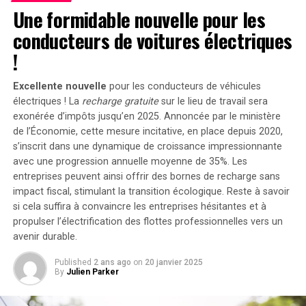
peut être associé à deux régulateurs solaires MPPT. Cela
Une formidable nouvelle pour les
ouvre la possibilité d’ajouter jusqu’à 1200 watts
conducteurs de voitures électriques
supplémentaires via des panneaux solaires additionnels,
portant ainsi la puissance totale à un impressionnant
!
2400 watts
. Pour les utilisateurs nécessitant davantage
de stockage énergétique, il est possible d’intégrer
Excellente nouvelle
pour les conducteurs de véhicules
jusqu’à cinq batteries supplémentaires de 1,6
électriques ! La
recharge gratuite
sur le lieu de travail sera
kilowattheure chacune, augmentant la capacité totale à
exonérée d’impôts jusqu’en 2025. Annoncée par le ministère
de l’Économie, cette mesure incitative, en place depuis 2020,
9,6 kilowattheures
.
s’inscrit dans une dynamique de croissance impressionnante
Intégration dans un Écosystème
avec une progression annuelle moyenne de
35%
. Les
entreprises peuvent ainsi offrir des bornes de recharge sans
Intelligent
impact fiscal, stimulant la transition écologique. Reste à savoir
si cela suffira à convaincre les entreprises hésitantes et à
propulser l’électrification des flottes professionnelles vers un
Le Solarbank 2 AC s’intègre parfaitement dans un
avenir durable.
écosystème énergétique intelligent grâce à sa
compatibilité avec le compteur Anker SOLIX Smart et
Published
2 ans ago
on
20 janvier 2025
les prises intelligentes proposées par Anker. cette
By
Julien Parker
fonctionnalité permet une gestion optimisée de la