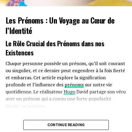
sur l’autonomie des véhicules et les perceptions parmi
les employés. Par ailleurs, la réduction progressive du
Les Prénoms : Un Voyage au Cœur de
bonus écologique pour les utilitaires et sa diminution
pour les particuliers pourraient freiner cet élan vers
l’Identité
une adoption plus large.
Le Rôle Crucial des Prénoms dans nos
Avenir Prometteur Pour La Mobilité
Existences
Électrique
Chaque personne possède un prénom, qu’il soit courant
Malgré ces obstacles potentiels, il existe un optimisme
ou singulier, et ce dernier peut engendrer à la fois fierté
quant au futur de la mobilité électrique dans le milieu
et embarras. Cet article explore la signification
professionnel. Les avancées technologiques continues
profonde et l’influence des
prénoms
sur notre vie
ainsi qu’un engagement croissant envers la durabilité
quotidienne. Le réalisateur
Hugo
David partage son vécu
devraient continuer à favoriser cette tendance vers une
avec un prénom qui a connu une forte popularité
adoption accrue des véhicules écologiques.
durant sa jeunesse.
En maintenant ces mesures fiscales avantageuses
une Naissance Sous le Signe de la Célébrité
jusqu’en 2025 et au-delà, le gouvernement délivre un
CONTINUE READING
Hugo David est né en 2000 à
Tours
, une époque où le
message fort soutenant la transition écologique dans le