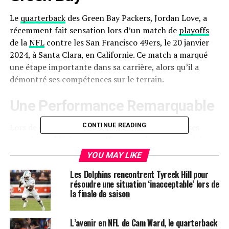
Le
quarterback
des Green Bay Packers, Jordan Love, a
récemment fait sensation lors d’un match de
playoffs
de la
NFL
contre les San Francisco 49ers, le 20 janvier
2024, à Santa Clara, en Californie. Ce match a marqué
une étape importante dans sa carrière, alors qu’il a
démontré ses compétences sur le terrain.
Une Performance Remarquable
CONTINUE READING
Lors de cette rencontre, Love a su tirer parti de ses
capacités athlétiques en effectuant des passes précises
et en prenant des décisions rapides. Sa capacité à
YOU MAY LIKE
s’échapper de la pression défensive a été un atout
Les Dolphins rencontrent Tyreek Hill pour
majeur, lui permettant de maintenir le rythme du jeu et
résoudre une situation ‘inacceptable’ lors de
de garder son équipe dans la course. Les statistiques de
la finale de saison
ce match montrent qu’il a complété 65 % de ses passes,
un chiffre impressionnant pour un jeune quarterback.
L’avenir en NFL de Cam Ward, le quarterback