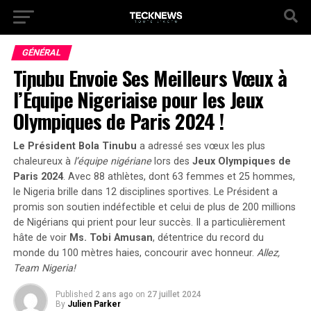
GÉNÉRAL
Tinubu Envoie Ses Meilleurs Vœux à
l’Équipe Nigeriaise pour les Jeux
Olympiques de Paris 2024 !
Le Président Bola Tinubu
a adressé ses vœux les plus
chaleureux à
l’équipe nigériane
lors des
Jeux Olympiques de
Paris 2024
. Avec
88 athlètes
, dont 63 femmes et 25 hommes,
le Nigeria brille dans 12 disciplines sportives. Le Président a
promis son soutien indéfectible et celui de plus de
200 millions
de Nigérians
qui prient pour leur succès. Il a particulièrement
hâte de voir
Ms. Tobi Amusan
, détentrice du record du
monde du 100 mètres haies, concourir avec honneur.
Allez,
Team Nigeria!
Published
2 ans ago
on
27 juillet 2024
By
Julien Parker