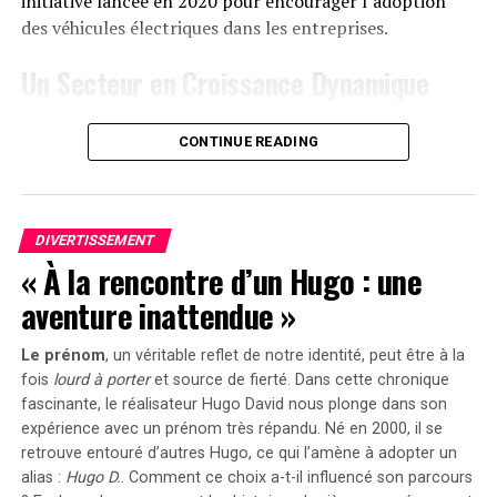
initiative lancée en 2020 pour encourager l’adoption
2025
, permettant aux acheteurs intéressés d’acquérir
des véhicules électriques dans les entreprises.
cet appareil dès
999 euros
! Cette promotion inclut
Un Secteur en Croissance Dynamique
également un compteur Anker SOLIX Smart offert pour
chaque commande passée durant cette période spéciale.
Cette prolongation intervient à un moment clé, alors
CONTINUE READING
que le marché des voitures électriques continue
le Solarbank 2 AC représente une avancée significative
d’afficher une croissance remarquable. Entre 2020 et
dans le domaine du stockage énergétique domestique
2022, la progression annuelle moyenne a atteint 35%.
grâce à ses caractéristiques techniques avancées et son
En
2023
, les particuliers représentent désormais 84%
engagement envers la durabilité environnementale.
DIVERTISSEMENT
des acquisitions de véhicules électriques, contre
« À la rencontre d’un Hugo : une
seulement 68% en 2018.
aventure inattendue »
Concrètement,cette mesure permet aux sociétés
Le prénom
, un véritable reflet de notre identité, peut être à la
d’installer gratuitement des bornes de recharge pour
fois
lourd à porter
et source de
fierté
. Dans cette chronique
leurs employés sans impact fiscal. Les frais liés à
fascinante, le réalisateur Hugo David nous plonge dans son
l’électricité pour ces recharges ne seront pas pris en
expérience avec un prénom très répandu. Né en 2000, il se
compte dans le calcul des avantages en nature. De plus,
retrouve entouré d’autres Hugo, ce qui l’amène à adopter un
un abattement de 50% sur ces avantages est maintenu
alias :
Hugo D.
. Comment ce choix a-t-il influencé son parcours
avec un plafond révisé à environ 2000 euros pour