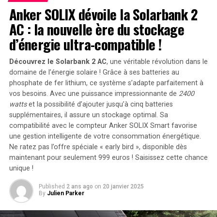
Nigérians.
Anker SOLIX dévoile la Solarbank 2
AC : la nouvelle ère du stockage
Il a également encouragé les entraîneurs, le personnel
d’énergie ultra-compatible !
de soutien et les spectateurs nigérians présents à Paris
à se comporter en véritables ambassadeurs du pays.
Découvrez le Solarbank 2 AC
, une véritable révolution dans le
Des Jeux Olympiques Inclusifs
domaine de l’énergie solaire ! Grâce à ses batteries au
phosphate de fer lithium, ce système s’adapte parfaitement à
vos besoins. Avec une puissance impressionnante de
2400
Les Jeux Olympiques de Paris 2024 se déroulent du 26
watts
et la possibilité d’ajouter jusqu’à cinq batteries
juillet au 11 août 2024, rassemblant 10 714 athlètes
supplémentaires, il assure un stockage optimal. Sa
issus de 206 pays, illustrant ainsi l’esprit d’unité et de
compatibilité avec le compteur Anker SOLIX Smart favorise
compétition mondiale.
une gestion intelligente de votre consommation énergétique.
Ne ratez pas l’offre spéciale « early bird »
, disponible dès
RELATED TOPICS:
ÉQUIPE NIGERIAISE
JEUX OLYMPIQUES
maintenant pour seulement 999 euros ! Saisissez cette chance
PARIS 2024
TINUBU
VŒUX
unique !
UP NEXT
Published
2 ans ago
on
20 janvier 2025
Podcast Cette Semaine Dans l’Espace : Épisode 121 —
By
Julien Parker
Une Étoile Explosive à Proximité !