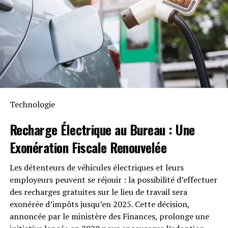
Intempéries
Anker SOLIX met également l’accent sur la longévité du
Solarbank 2 AC. Conçu pour supporter au moins
6000
cycles de charge
, cet appareil a une durée de vie
estimée dépassant quinze ans. Il est accompagné d’une
garantie fabricant décennale et possède une
certification IP65 qui assure sa résistance face aux
Technologie
intempéries tout en étant capable de fonctionner dans
des températures variant entre -20 °C et +55 °C.
Recharge Électrique
au Bureau : Une
Exonération Fiscale
Renouvelée
Disponibilité et Offres
Promotionnelles
Les détenteurs de véhicules électriques et leurs
employeurs peuvent se réjouir : la possibilité d’effectuer
Le solarbank 2 AC est disponible sur le site officiel
des recharges gratuites sur le lieu de travail sera
d’Anker SOLIX ainsi que sur Amazon au prix standard de
exonérée d’impôts jusqu’en 2025. Cette décision,
1299 euros
. Cependant, une offre promotionnelle
annoncée par le ministère des Finances, prolonge une
« early bird » sera active du
20 janvier au 23 février