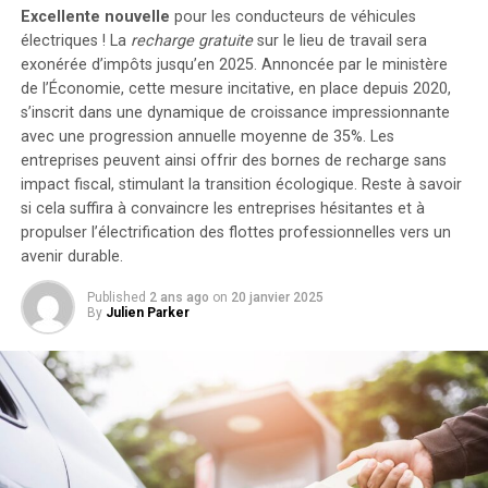
de stockage énergétique, il est possible d’intégrer
Excellente nouvelle
pour les conducteurs de véhicules
jusqu’à cinq batteries supplémentaires de 1,6
électriques ! La
recharge gratuite
sur le lieu de travail sera
kilowattheure chacune, augmentant la capacité totale à
exonérée d’impôts jusqu’en 2025. Annoncée par le ministère
de l’Économie, cette mesure incitative, en place depuis 2020,
9,6 kilowattheures
.
s’inscrit dans une dynamique de croissance impressionnante
Intégration dans un Écosystème
avec une progression annuelle moyenne de
35%
. Les
entreprises peuvent ainsi offrir des bornes de recharge sans
Intelligent
impact fiscal, stimulant la transition écologique. Reste à savoir
si cela suffira à convaincre les entreprises hésitantes et à
propulser l’électrification des flottes professionnelles vers un
Le Solarbank 2 AC s’intègre parfaitement dans un
avenir durable.
écosystème énergétique intelligent grâce à sa
compatibilité avec le compteur Anker SOLIX Smart et
Published
2 ans ago
on
20 janvier 2025
les prises intelligentes proposées par Anker. cette
By
Julien Parker
fonctionnalité permet une gestion optimisée de la
consommation électrique tout en réduisant les pertes
énergétiques inutiles. De plus, Anker SOLIX prévoit
d’étendre cette compatibilité aux dispositifs Shelly.
Durabilité et Résistance aux