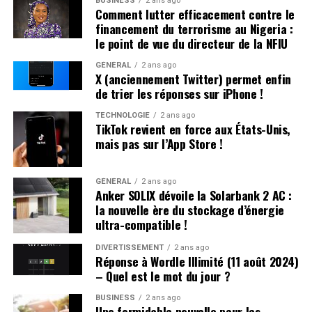
BUSINESS
2 ans ago
les plus répandus en France plutôt qu’en hommage à
professionnelles dans un avenir proche.
Comment lutter efficacement contre le
Victor Hugo », confie-t-il.
financement du terrorisme au Nigeria :
le point de vue du directeur de la NFIU
Une Enfance Entourée d’Autres « Hugo »
GÉNÉRAL
2 ans ago
X (anciennement Twitter) permet enfin
Dès son plus jeune âge, Hugo se retrouve entouré
de trier les réponses sur iPhone !
d’autres enfants portant le même nom. Selon les
statistiques de l’Insee,7 694 garçons ont été
TECHNOLOGIE
2 ans ago
TikTok revient en force aux États-Unis,
prénommés Hugo en 2000,faisant de ce prénom le
mais pas sur l’App Store !
quatrième plus populaire cette année-là. À l’école
primaire,il côtoie plusieurs camarades appelés Thibault
et autres prénoms similaires. Pour éviter toute
GÉNÉRAL
2 ans ago
Anker SOLIX dévoile la Solarbank 2 AC :
confusion lors des appels en classe, les enseignants
la nouvelle ère du stockage d’énergie
ajoutent souvent la première lettre du nom de famille
ultra-compatible !
après le prénom : ainsi devient-il rapidement « Hugo
D. », un surnom auquel il s’habitue sans arduousé.
DIVERTISSEMENT
2 ans ago
Réponse à Wordle Illimité (11 août 2024)
– Quel est le mot du jour ?
Pensées sur l’Identité Associée au
Prénom
BUSINESS
2 ans ago
Une formidable nouvelle pour les