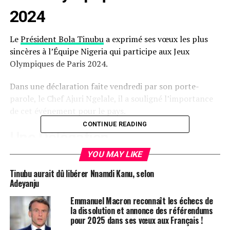
2024
Le
Président Bola Tinubu
a exprimé ses vœux les plus
sincères à l’Équipe Nigeria qui participe aux Jeux
Olympiques de Paris 2024.
Dans une déclaration faite vendredi par son porte-
parole, le Chef Ajuri Ngelale, il a souligné l’importance
de cet événement pour le pays.
CONTINUE READING
Une Délégation
Impressionnante
YOU MAY LIKE
Tinubu aurait dû libérer Nnamdi Kanu, selon
Cette année, 88 athlètes représentant le Nigeria, dont
Adeyanju
63 femmes et 25 hommes, sont présents dans 12
Emmanuel Macron reconnaît les échecs de
disciplines sportives aux Jeux Olympiques de Paris.
la dissolution et annonce des référendums
pour 2025 dans ses vœux aux Français !
Le Président a assuré ces ambassadeurs audacieux de