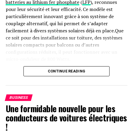
batteries au lithium fer phosphate
(
LFP
), reconnues
pour leur sécurité et leur efficacité. Ce modèle est
particulièrement innovant grâce à son système de
couplage alternatif, qui lui permet de s’adapter
facilement à divers systèmes solaires déjà en place.Que
ce soit pour des installations sur toiture, des systèmes
solaires compacts pour balcons ou d’autres
configurations réduites, il peut fonctionner avec un
micro-onduleur de 800 Watts.
Capacité et flexibilité Énergétique
CONTINUE READING
Avec une capacité maximale d’injection dans le réseau
domestique atteignant 1200 watts,le Solarbank 2 AC
BUSINESS
peut être associé à deux régulateurs solaires MPPT. Cela
Une formidable nouvelle pour les
ouvre la possibilité d’ajouter jusqu’à 1200 watts
conducteurs de voitures électriques
supplémentaires via des panneaux solaires additionnels,
portant ainsi la puissance totale à un impressionnant
!
2400 watts
. Pour les utilisateurs nécessitant davantage