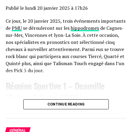
un joueur de son calibre.
Publié le lundi 20 janvier 2025 à 17h26
Les implications pour les
Ce jour, le 20 janvier 2025, trois événements importants
de
PMU
se dérouleront sur les
hippodromes
de Cagnes-
Rockets
sur-Mer, Vincennes et lyon-La Soie. À cette occasion,
nos spécialistes en pronostics ont sélectionné cinq
Si Griffin venait à se retirer, les Rockets pourraient se
chevaux à surveiller attentivement. Parmi eux se trouve
tourner vers le marché des agents libres pour renforcer
rock blanc qui participera aux courses Tiercé, Quarté et
leur effectif sur les ailes, alors que la saison approche à
Quinté plus, ainsi que Talisman Touch engagé dans l’un
grands pas. La situation de Griffin soulève des questions
des Pick 5 du jour.
sur la durabilité des carrières dans le sport
professionnel, où les blessures et les performances
Réunion Sportive 1 – Deauville
peuvent rapidement changer la trajectoire d’un joueur.
(Galop ; Début à 11h35)
Conclusion
CONTINUE READING
Roast Chestnut (302)
Le parcours d’AJ Griffin est un rappel poignant des défis
Ce cheval incarne la régularité et mérite d’être suivi
auxquels sont confrontés les athlètes professionnels.
pour une victoire imminente.
Alors que certains réalisent leurs rêves, d’autres doivent
GÉNÉRAL