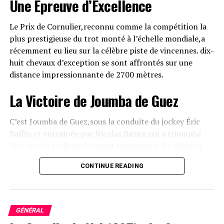
Une Épreuve d’Excellence
course mais a rencontré quelques arduousés. Il mérite
une nouvelle chance avec confiance.
Le Prix de Cornulier,reconnu comme la compétition la
plus prestigieuse du trot monté à l’échelle mondiale,a
Kambria Josselyn (709)
récemment eu lieu sur la célèbre piste de vincennes. dix-
huit chevaux d’exception se sont affrontés sur une
après un départ difficile lors de son dernier essai,elle se
distance impressionnante de 2700 mètres.
présente ici avec une belle opportunité pour renouer
avec la victoire.
La Victoire de Joumba de Guez
C’est Joumba de Guez,sous la conduite du jockey Éric
Raffin et entraînée par Nicolas Bazire,qui a triomphé
lors de cette édition.Prenant rapidement les devants
dans la course, elle a su maintenir son avance avec brio
CONTINUE READING
jusqu’à l’arrivée, repoussant les assauts des
concurrents. Parmi eux se trouvait Ina du Rib, qui avait
terminé quatrième lors de l’année précédente.
GÉNÉRAL
Disqualification et Révélations