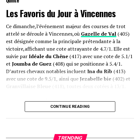
Quinté
Offres Spéciales sur les Paris Hippiques
Les Favoris du Jour à
Vincennes
Profitez jusqu’à 600€ offerts pour vos paris sur les
Ce dimanche,l’événement majeur des courses de trot
courses hippiques
!
attelé se déroule à Vincennes,où
Gazelle de Val
(405)
est désignée comme la principale prétendante à la
victoire,affichant une cote attrayante de 4.7/1. Elle est
suivie par
Idéale du Chêne
(417) avec une cote de 5.1/1
et
Joumba de Guez
(408) qui se positionne à 5.4/1.
D’autres chevaux notables incluent
Ina du Rib
(413)
avec une cote de 9.5/1, ainsi que
Jezabelle bie
(402) et
Granvillaise Bleue
(418), toutes deux cotées à 13/1.
Opportunités de Paris
CONTINUE READING
les amateurs de courses peuvent bénéficier d’offres
attractives allant jusqu’à 600€ pour leurs
paris
sur les
événements hippiques !
TRENDING