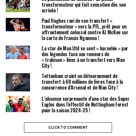
transformateur qui fait sensation dès son
leur nom appelé lors de la nuit du repêchage est le
arrivée !
couronnement d’années de travail acharné. Cependant,
Paul Hughes ravi de son transfert «
alors que certains parviennent à s’imposer
transformateur » vers la PFL, prêt pour un
durablement, d’autres doivent malheureusement ranger
affrontement colossal contre AJ McKee sur
leurs baskets bien trop tôt.
la carte de Francis Ngannou !
La star de Man Utd se sent « harcelée » par
Des débuts prometteurs
des légendes face aux rumeurs de
« trahison » liées à un transfert vers Man
Choisi en 16ème position par les
Atlanta Hawks
, Griffin,
City !
issu de l’
université de Duke
, avait toutes les cartes en
Tottenham craint un détournement de
main pour devenir une belle surprise de ce repêchage. Sa
transfert à 68 millions de livres face à la
première saison a été encourageante, avec une moyenne
concurrence d’Arsenal et de Man City !
de 8,9 points par match, un taux de réussite de 46,5 %
L’absence surprenante d’une star des Super
au tir et 39 % à trois points. Beaucoup s’attendaient à ce
Eagles dans l’effectif de Nottingham Forest
qu’il réalise une progression significative lors de sa
pour la saison 2024-25 !
deuxième année.
CLICK TO COMMENT
Des défis inattendus