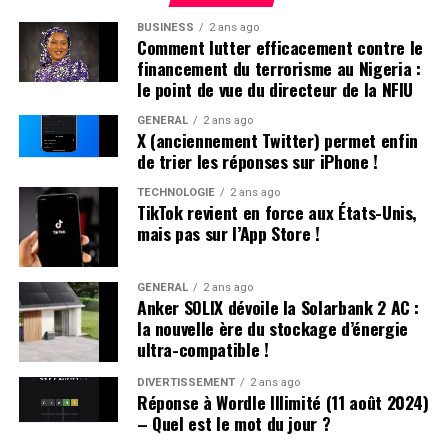
Services Proposés aux Parieurs
BUSINESS
2 ans ago
Comment lutter efficacement contre le
Partagez vos réflexions sur les chevaux que vous
financement du terrorisme au Nigeria :
le point de vue du directeur de la NFIU
suivez et recevez des notifications par email avant
leur course.
GÉNÉRAL
2 ans ago
X (anciennement Twitter) permet enfin
Consultez les analyses et pronostics d’experts en
de trier les réponses sur iPhone !
courses pour toutes les compétitions à venir.
TECHNOLOGIE
2 ans ago
Préparez vos mises en examinant minutieusement
TikTok revient en force aux États-Unis,
les performances détaillées des chevaux.
mais pas sur l’App Store !
Restez informés et optimisez vos chances lors des
prochaines courses grâce aux outils disponibles !
GÉNÉRAL
2 ans ago
Anker SOLIX dévoile la Solarbank 2 AC :
la nouvelle ère du stockage d’énergie
ultra-compatible !
DIVERTISSEMENT
2 ans ago
Réponse à Wordle Illimité (11 août 2024)
– Quel est le mot du jour ?