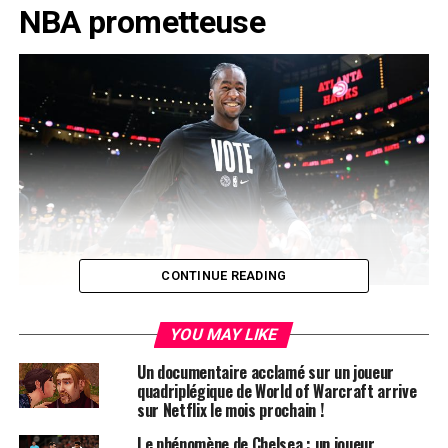
NBA prometteuse
CONTINUE READING
Un parcours fulgurant en NBA
YOU MAY LIKE
Un documentaire acclamé sur un joueur
AJ Griffin, l’un des joueurs les plus prometteurs du
quadriplégique de World of Warcraft arrive
repêchage NBA 2022, envisage sérieusement de mettre
sur Netflix le mois prochain !
un terme à sa carrière après seulement deux saisons
Le phénomène de Chelsea : un joueur
dans la ligue. Pour de nombreux athlètes, le rêve de voir