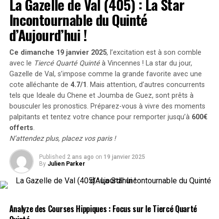
La Gazelle de Val (405) : La Star
Incontournable du Quinté
Jasmine de Vau était initialement en troisième position
mais a été disqualifiée pour irrégularités dans ses allures
d’Aujourd’hui !
après une enquête approfondie. Cette décision a permis
à jewelcandle Fac d’accéder au podium tant convoité.
Ce dimanche 19 janvier 2025
, l’excitation est à son comble
avec le
Tiercé Quarté Quinté
à Vincennes ! La star du jour,
Performances Remarquables
Gazelle de Val
, s’impose comme la grande favorite avec une
cote alléchante de
4.7/1
. Mais attention, d’autres concurrents
tels que
Ideale du Chene
et
Joumba de Guez
, sont prêts à
Granvillaise Bleue, entraînée par Pierre Levesque et déjà
bousculer les pronostics. Préparez-vous à vivre des moments
bien connue pour ses performances passées
palpitants et tentez votre chance pour remporter jusqu’à
600€
remarquables, s’est classée fièrement à la quatrième
offerts
.
place. C’est sa troisième fois consécutive qu’elle termine
N’attendez plus, placez vos paris !
parmi les cinq premiers après avoir brillé en 2022 et
2023. Gazelle de Val a également réalisé une belle
Published
2 ans ago
on
19 janvier 2025
By
Julien Parker
remontée finale pour compléter le quinté gagnant.
Pour découvrir tous les résultats détaillés ainsi que les
cotes associées à cette course emblématique, n’hésitez
Analyze des Courses Hippiques : Focus sur le Tiercé Quarté
pas à consulter notre site !