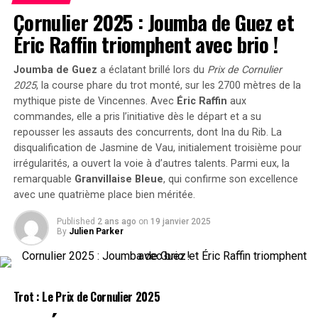
faire face à des réalités difficiles. La décision de Griffin
Cornulier 2025 : Joumba de Guez et
Rock Blanc (401)
pourrait avoir des répercussions non seulement sur sa
Éric Raffin triomphent avec brio !
carrière, mais aussi sur l’avenir des Rockets dans la NBA.
Ayant retrouvé sa forme physique et bénéficiant d’une
Joumba de Guez
a éclatant brillé lors du
Prix de Cornulier
perte de poids depuis sa dernière course, il pourrait bien
2025
, la course phare du trot monté, sur les 2700 mètres de la
RELATED TOPICS:
BASKET-BALL
BASKETBALL
surprendre les parieurs.
CHOIX DE LOTERIE
ÉCHANGE
JOUEUR
LOTERIE
mythique piste de Vincennes. Avec
Éric Raffin
aux
RETRAITE
ROCKETS
TRANSFERT
commandes, elle a pris l’initiative dès le départ et a su
Talisman Touch (904)
repousser les assauts des concurrents, dont
Ina du Rib
. La
UP NEXT
South Alabama réalise un exploit historique avec 87
disqualification de
Jasmine de Vau
, initialement troisième pour
Après avoir terminé deuxième lors de son retour sur la
points contre NWST, malgré un quatrième quart-temps
irrégularités, a ouvert la voie à d’autres talents. Parmi eux, la
piste, il a toutes les chances de briller s’il reproduit
écourté !
remarquable
Granvillaise Bleue
, qui confirme son excellence
cette performance.
avec une quatrième place bien méritée.
DON'T MISS
Washington se classe parmi les 10 meilleures
Réunion Sportive 3 – Vincennes
Published
2 ans ago
on
19 janvier 2025
universités avec le plus de joueurs en NFL !
By
Julien Parker
(Trot ; Début à 13h50)
Jack is Haufor (307)
Trot : Le Prix de Cornulier
2025
Il avait suscité beaucoup d’attentes lors de sa dernière