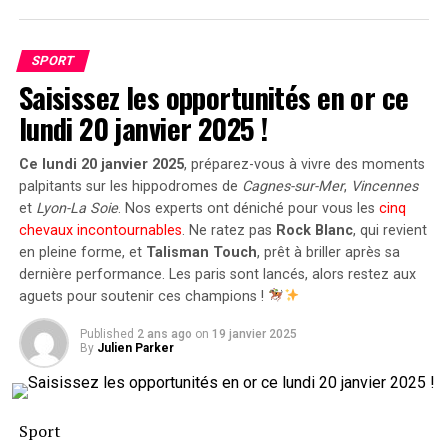
Malheureusement, la
saison 2023
a été marquée par des
difficultés pour le jeune joueur. Une
blessure
a mis un
SPORT
terme prématuré à sa saison, et en seulement 20
Saisissez les opportunités en or ce
matchs, il n’a pu enregistrer qu’une moyenne de 2,
4
lundi 20 janvier 2025 !
points
avec un pourcentage de réussite de 29 %. Face à
ces performances décevantes, les Hawks ont décidé de
Ce lundi 20 janvier 2025
, préparez-vous à vivre des moments
l’échanger lors de la nuit du repêchage, le transférant
palpitants sur les hippodromes de
Cagnes-sur-Mer
,
Vincennes
aux Rockets.
et
Lyon-La Soie
. Nos experts ont déniché pour vous les
cinq
chevaux incontournables
. Ne ratez pas
Rock Blanc
, qui revient
Une retraite prématurée en
en pleine forme, et
Talisman Touch
, prêt à briller après sa
dernière performance. Les paris sont lancés, alors restez aux
perspective
aguets pour soutenir ces champions !
Alors que les Rockets se préparent à faire face à la
Published
2 ans ago
on
19 janvier 2025
possible perte de Griffin, des rumeurs circulent selon
By
Julien Parker
lesquelles le joueur de 21 ans envisagerait sérieusement
de quitter le monde du basketball. Selon Shams Charania
de The Athletic, cette décision pourrait survenir après
Sport
seulement deux saisons dans la ligue, un fait rare pour