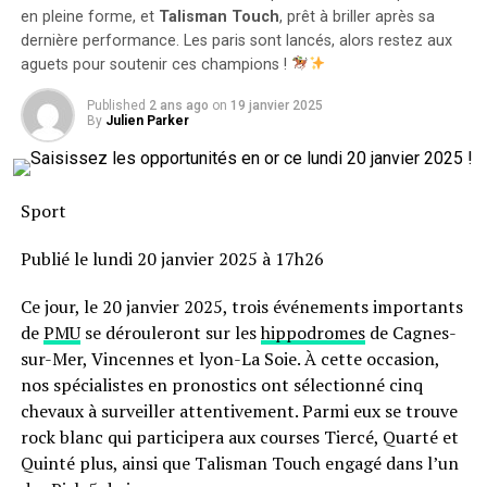
en pleine forme, et
Talisman Touch
, prêt à briller après sa
dernière performance. Les paris sont lancés, alors restez aux
aguets pour soutenir ces champions !
Published
2 ans ago
on
19 janvier 2025
Avec ce nouveau système d’évaluation, Valuufy offre aux
By
Julien Parker
entreprises et aux investisseurs une vision claire et
actionnable de la création de valeur qui dépasse
largement les indicateurs traditionnels de durabilité et
Sport
d’ESG. « À une époque où le ‘value washing’ – la
prétention à la création de valeur durable – représente
Publié le lundi 20 janvier 2025 à 17h26
des risques financiers et réputationnels considérables,
tant les entreprises que les investisseurs ont besoin
Ce jour, le 20 janvier 2025, trois événements importants
d’une boussole fiable, » a déclaré Kyle Barnes, PDG de
de
PMU
se dérouleront sur les
hippodromes
de Cagnes-
Valuufy. « Les produits et services de Valuufy
sur-Mer, Vincennes et lyon-La Soie. À cette occasion,
fournissent ces capacités, offrant un niveau de
nos spécialistes en pronostics ont sélectionné cinq
transparence
et d’analyse qui surpasse toutes les
chevaux à surveiller attentivement. Parmi eux se trouve
solutions existantes. »
rock blanc qui participera aux courses Tiercé, Quarté et
Quinté plus, ainsi que Talisman Touch engagé dans l’un
Dr. Philip Sugai, Directeur de la Recherche chez Valuufy