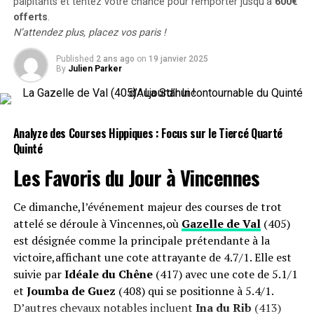
services pour promouvoir des activités de création de
palpitants et tentez votre chance pour remporter jusqu’à
600€
remarquables, s’est classée fièrement à la quatrième
valeur auprès des parties prenantes pour les entreprises
offerts
.
place. C’est sa troisième fois consécutive qu’elle termine
N’attendez plus, placez vos paris !
de toutes tailles – afin d’établir de nouvelles normes en
parmi les cinq premiers après avoir brillé en 2022 et
matière de prise de décision transparente et axée sur les
2023. Gazelle de Val a également réalisé une belle
Published
2 ans ago
on
19 janvier 2025
données dans le domaine de la durabilité et de la
By
Julien Parker
remontée finale pour compléter le quinté gagnant.
création de valeur. Pour en savoir plus, visitez
www.valuufy.com
.
Pour découvrir tous les résultats détaillés ainsi que les
cotes associées à cette course emblématique, n’hésitez
Analyze des Courses Hippiques : Focus sur le Tiercé Quarté
Le Centre de Recherche sur la Valeur a été
pas à consulter notre site !
Quinté
officiellement établi à l’Université Doshisha à Kyoto,
Japon, en novembre 2021 pour développer un système
Offres Spéciales sur les Paris Hippiques
Les Favoris du Jour à
Vincennes
de mesure, de suivi, d’évaluation et de reporting des
impacts de création et de destruction de valeur des
Profitez jusqu’à 600€ offerts pour vos paris sur les
Ce dimanche,l’événement majeur des courses de trot
organisations sur divers groupes de parties prenantes.
courses hippiques
!
attelé se déroule à Vincennes,où
Gazelle de Val
(405)
Le résultat est le Modèle de Valeur, qui constitue la base
est désignée comme la principale prétendante à la
de ValuuCompass.
victoire,affichant une cote attrayante de 4.7/1. Elle est
suivie par
Idéale du Chêne
(417) avec une cote de 5.1/1
Contact :
et
Joumba de Guez
(408) qui se positionne à 5.4/1.
D’autres chevaux notables incluent
Ina du Rib
(413)
Presse/Médias