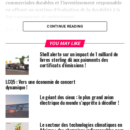
commerciales durables et l’investissement responsable
en offrant un système d’évaluation de la durabilité à la
fois transparent et opérationnel.
CONTINUE READING
État actuel du reporting en matière de durabilité :
· Confus et inefficace pour les entreprises
YOU MAY LIKE
· Multiplicité des normes et des indicateurs
Shell alerte sur un impact de 1 milliard de
· Accent mis sur les actions passées plutôt que sur les
livres sterling dû aux paiements des
stratégies futures
certificats d’émissions !
· Difficulté à mesurer les impacts réels sur les
personnes et l’environnement
LCQ5 : Vers une économie de concert
· Absence de référence fiable pour les investisseurs afin
dynamique !
d’évaluer les risques et opportunités liés à la durabilité
Le géant des cieux : le plus grand avion
électrique du monde s’apprête à décoller !
ValuuCompass répond précisément à ces
problématiques.
Ce nouvel outil comble une lacune essentielle sur le
Le secteur des technologies climatiques en