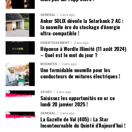
Restez informés et optimisez vos chances lors des
prochaines courses grâce aux outils disponibles !
GÉNÉRAL
2 ans ago
Anker SOLIX dévoile la Solarbank 2 AC :
la nouvelle ère du stockage d’énergie
ultra-compatible !
DIVERTISSEMENT
2 ans ago
Réponse à Wordle Illimité (11 août 2024)
– Quel est le mot du jour ?
BUSINESS
2 ans ago
Une formidable nouvelle pour les
conducteurs de voitures électriques !
SPORT
2 ans ago
Saisissez les opportunités en or ce
lundi 20 janvier 2025 !
GÉNÉRAL
2 ans ago
La Gazelle de Val (405) : La Star
Incontournable du Quinté d’Aujourd’hui !