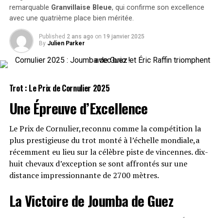
piste, il a toutes les chances de briller s’il reproduit
remarquable
Granvillaise Bleue
, qui confirme son excellence
cette performance.
Avantages de ValuuCompass pour les entreprises
:
avec une quatrième place bien méritée.
Réunion Sportive 3 – Vincennes
· Premier standard universel et objectif pour mesurer
Published
2 ans ago
on
19 janvier 2025
By
Julien Parker
l’impact réel sur les personnes et la planète
(Trot ; Début à 13h50)
· Fournit des recommandations concrètes pour
l’amélioration
Jack is Haufor (307)
· Améliore la performance dans le cadre de reporting de
Trot : Le Prix de Cornulier
2025
durabilité
Il avait suscité beaucoup d’attentes lors de sa dernière
Une Épreuve d’Excellence
· Transforme des données complexes en insights
course mais a rencontré quelques arduousés. Il mérite
stratégiques clairs
une nouvelle chance avec confiance.
Le Prix de Cornulier,reconnu comme la compétition la
plus prestigieuse du trot monté à l’échelle mondiale,a
Avantages de ValuuCompass pour les investisseurs :
Kambria Josselyn (709)
récemment eu lieu sur la célèbre piste de vincennes. dix-
· Permet des décisions réellement éclairées sur les
huit chevaux d’exception se sont affrontés sur une
après un départ difficile lors de son dernier essai,elle se
risques et opportunités de durabilité
distance impressionnante de 2700 mètres.
présente ici avec une belle opportunité pour renouer
· Offre des indicateurs rigoureux et quantifiables pour
avec la victoire.
La Victoire de Joumba de Guez
l’évaluation de portefeuille
· S’aligne parfaitement avec l’approche axée sur les