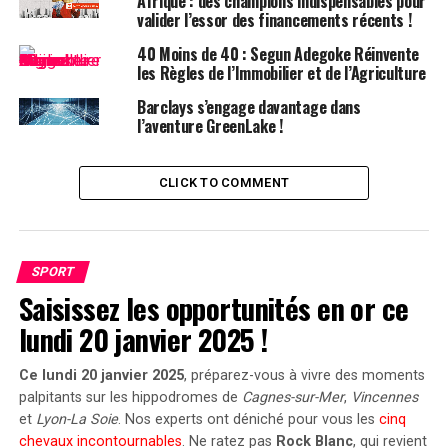
Afrique : des champions indispensables pour
marché : l’absence d’un système holistique et
valider l’essor des financements récents !
transparent pour évaluer les véritables impacts des
entreprises sur leurs parties prenantes et les risques de
40 Moins de 40 : Segun Adegoke Réinvente
les Règles de l’Immobilier et de l’Agriculture
durabilité qui en découlent. Au cœur de ce produit se
trouve le Modèle de Valeur, qui a intégré plus de 1 200
Barclays s’engage davantage dans
mesures d’impact provenant des principaux cadres ESG
l’aventure GreenLake !
et de durabilité mondiaux en un modèle clair basé sur
des objectifs pour mesurer les impacts sur les parties
CLICK TO COMMENT
prenantes et la
création de valeur
.
SPORT
Saisissez les opportunités en or ce
lundi 20 janvier 2025 !
Ce lundi 20 janvier 2025
, préparez-vous à vivre des moments
palpitants sur les hippodromes de
Cagnes-sur-Mer
,
Vincennes
et
Lyon-La Soie
. Nos experts ont déniché pour vous les
cinq
chevaux incontournables
. Ne ratez pas
Rock Blanc
, qui revient