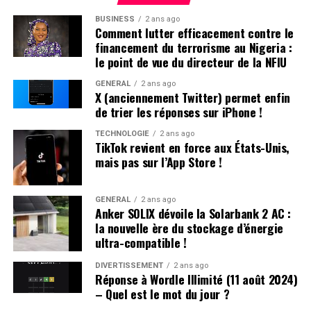
pense que mes parents ont opté pour un prénom parmi
significativement l’électrification de leurs flottes
BUSINESS
2 ans ago
les plus répandus en France plutôt qu’en hommage à
professionnelles dans un avenir proche.
Comment lutter efficacement contre le
Victor Hugo », confie-t-il.
financement du terrorisme au Nigeria :
le point de vue du directeur de la NFIU
Une Enfance Entourée d’Autres « Hugo »
GÉNÉRAL
2 ans ago
X (anciennement Twitter) permet enfin
Dès son plus jeune âge, Hugo se retrouve entouré
de trier les réponses sur iPhone !
d’autres enfants portant le même nom. Selon les
statistiques de l’Insee,7 694 garçons ont été
TECHNOLOGIE
2 ans ago
TikTok revient en force aux États-Unis,
prénommés Hugo en 2000,faisant de ce prénom le
mais pas sur l’App Store !
quatrième plus populaire cette année-là. À l’école
primaire,il côtoie plusieurs camarades appelés Thibault
et autres prénoms similaires. Pour éviter toute
GÉNÉRAL
2 ans ago
Anker SOLIX dévoile la Solarbank 2 AC :
confusion lors des appels en classe, les enseignants
la nouvelle ère du stockage d’énergie
ajoutent souvent la première lettre du nom de famille
ultra-compatible !
après le prénom : ainsi devient-il rapidement « Hugo
D. », un surnom auquel il s’habitue sans arduousé.
DIVERTISSEMENT
2 ans ago
Réponse à Wordle Illimité (11 août 2024)
– Quel est le mot du jour ?
Pensées sur l’Identité Associée au