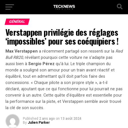
GÉNÉRAL
Verstappen privilégie des réglages
‘impossibles’ pour ses coéquipiers !
Max Verstappen
a récemment partagé son ressenti sur la
Red
Bull RB20
, révélant pourquoi cette voiture ne s’adapte pas
aussi bien à
Sergio Pérez
qu’à lui. Le triple champion du
monde a souligné son amour pour un
train avant réactif
et
équilibré, tout en admettant qu’il doit parfois faire des
concessions. « Chaque pilote a son propre style », a-t-il
déclaré, ajoutant que ce qui fonctionne pour lui pourrait ne pas
convenir à un autre. Cette quête d’équilibre est essentielle pour
la performance sur la piste, et Verstappen semble avoir trouvé
la clé de son succès.
Published
2 ans ago
on
13 août 2024
By
Julien Parker