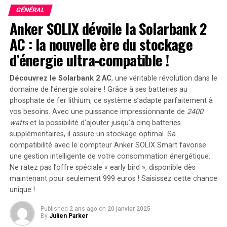
Verstappen a également précisé que ce n’est pas
GÉNÉRAL
nécessairement un handicap pour la vitesse :
« Chaque
Anker SOLIX dévoile la Solarbank 2
pilote a son propre style, donc ce qui fonctionne pour
AC : la nouvelle ère du stockage
moi peut ne pas convenir à un autre. Un autre pilote peut
d’énergie ultra-compatible !
avoir une approche différente et être tout aussi rapide. »
Découvrez le Solarbank 2 AC
, une véritable révolution dans le
« Pour moi, la façon dont ma voiture se comporte semble
domaine de l’énergie solaire ! Grâce à ses batteries au
très naturelle, car c’est ce que je recherche. Mais pour un
phosphate de fer lithium, ce système s’adapte parfaitement à
autre pilote, cela pourrait ne pas être ce qu’il préfère.
vos besoins. Avec une puissance impressionnante de
2400
C’est ainsi que cela fonctionne dans notre sport. »
watts
et la possibilité d’ajouter jusqu’à cinq batteries
supplémentaires, il assure un stockage optimal. Sa
compatibilité avec le compteur Anker SOLIX Smart favorise
une gestion intelligente de votre consommation énergétique.
Ne ratez pas l’offre spéciale « early bird »
, disponible dès
maintenant pour seulement 999 euros ! Saisissez cette chance
unique !
Published
2 ans ago
on
20 janvier 2025
By
Julien Parker