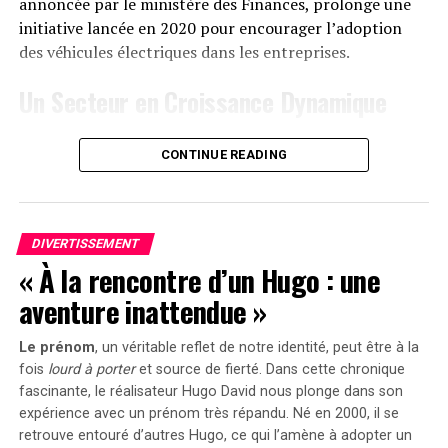
1299 euros
. Cependant, une offre promotionnelle
annoncée par le ministère des Finances, prolonge une
« early bird » sera active du
20 janvier au 23 février
initiative lancée en 2020 pour encourager l’adoption
2025
, permettant aux acheteurs intéressés d’acquérir
des véhicules électriques dans les entreprises.
cet appareil dès
999 euros
! Cette promotion inclut
Un Secteur en Croissance Dynamique
également un compteur Anker SOLIX Smart offert pour
chaque commande passée durant cette période spéciale.
Cette prolongation intervient à un moment clé, alors
CONTINUE READING
que le marché des voitures électriques continue
le Solarbank 2 AC représente une avancée significative
d’afficher une croissance remarquable. Entre 2020 et
dans le domaine du stockage énergétique domestique
2022, la progression annuelle moyenne a atteint 35%.
grâce à ses caractéristiques techniques avancées et son
En
2023
, les particuliers représentent désormais 84%
engagement envers la durabilité environnementale.
DIVERTISSEMENT
des acquisitions de véhicules électriques, contre
« À la rencontre d’un Hugo : une
seulement 68% en 2018.
aventure inattendue »
Concrètement,cette mesure permet aux sociétés
Le prénom
, un véritable reflet de notre identité, peut être à la
d’installer gratuitement des bornes de recharge pour
fois
lourd à porter
et source de
fierté
. Dans cette chronique
leurs employés sans impact fiscal. Les frais liés à
fascinante, le réalisateur Hugo David nous plonge dans son
l’électricité pour ces recharges ne seront pas pris en
expérience avec un prénom très répandu. Né en 2000, il se
compte dans le calcul des avantages en nature. De plus,
retrouve entouré d’autres Hugo, ce qui l’amène à adopter un