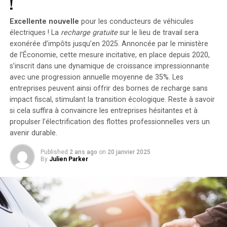
!
2400 watts
. Pour les utilisateurs nécessitant davantage
de stockage énergétique, il est possible d’intégrer
Excellente nouvelle
pour les conducteurs de véhicules
jusqu’à cinq batteries supplémentaires de 1,6
électriques ! La
recharge gratuite
sur le lieu de travail sera
kilowattheure chacune, augmentant la capacité totale à
exonérée d’impôts jusqu’en 2025. Annoncée par le ministère
de l’Économie, cette mesure incitative, en place depuis 2020,
9,6 kilowattheures
.
s’inscrit dans une dynamique de croissance impressionnante
Intégration dans un Écosystème
avec une progression annuelle moyenne de
35%
. Les
entreprises peuvent ainsi offrir des bornes de recharge sans
Intelligent
impact fiscal, stimulant la transition écologique. Reste à savoir
si cela suffira à convaincre les entreprises hésitantes et à
propulser l’électrification des flottes professionnelles vers un
Le Solarbank 2 AC s’intègre parfaitement dans un
avenir durable.
écosystème énergétique intelligent grâce à sa
compatibilité avec le compteur Anker SOLIX Smart et
Published
2 ans ago
on
20 janvier 2025
les prises intelligentes proposées par Anker. cette
By
Julien Parker
fonctionnalité permet une gestion optimisée de la
consommation électrique tout en réduisant les pertes
énergétiques inutiles. De plus, Anker SOLIX prévoit
d’étendre cette compatibilité aux dispositifs Shelly.