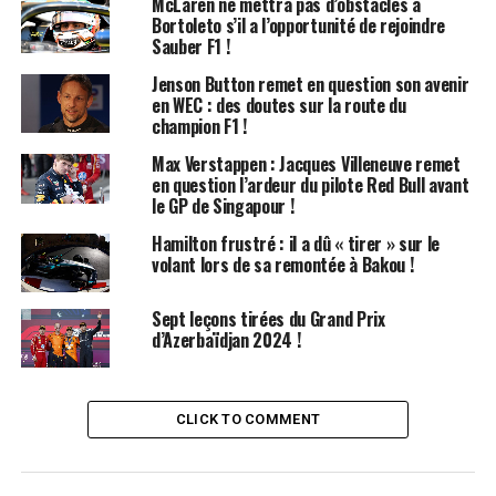
McLaren ne mettra pas d’obstacles à
Bortoleto s’il a l’opportunité de rejoindre
mais qu’il doit parfois faire des
compromis
, des
Sauber F1 !
concessions que son coéquipier doit gérer de manière
plus significative.
Jenson Button remet en question son avenir
en WEC : des doutes sur la route du
champion F1 !
« Pour moi, un bon train avant est essentiel, »
a déclaré
Verstappen lors d’une interview avec Formula HU.
Max Verstappen : Jacques Villeneuve remet
« J’apprécie que la voiture réagisse rapidement et avec
en question l’ardeur du pilote Red Bull avant
le GP de Singapour !
force. Cependant, il est crucial de maintenir un équilibre.
On ne peut pas se concentrer uniquement sur l’avant et
Hamilton frustré : il a dû « tirer » sur le
espérer que l’arrière suive, il faut trouver un compromis,
volant lors de sa remontée à Bakou !
et cela varie d’un pilote à l’autre. »
Sept leçons tirées du Grand Prix
Alex Albon, qui a été le coéquipier de Verstappen chez
d’Azerbaïdjan 2024 !
Red Bull pendant un an et demi, a comparé la conduite
de la monoplace de Milton Keynes à un jeu vidéo avec
des réglages de sensibilité au maximum. Cette analogie
CLICK TO COMMENT
illustre la complexité et la précision requises pour
piloter une telle voiture.