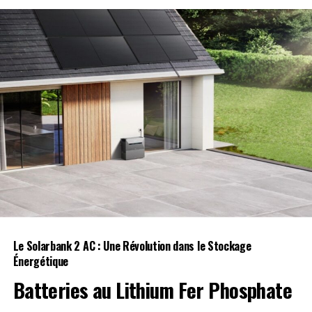
RELATED TOPICS:
COÉQUIPIERS
F1
FORMULE 1
RÉGLAGES
VERSTAPPEN
UP NEXT
Des suspects, membres présumés du gang des 28,
accusés d’avoir volé un touriste allemand
DON'T MISS
Plus de 47 000 vies perdues en Europe l’an dernier à
cause de la chaleur, selon un rapport alarmant
Le Solarbank 2 AC : Une Révolution dans le Stockage
Énergétique
Batteries au Lithium Fer Phosphate