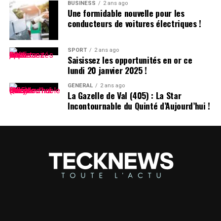
Prénom
BUSINESS
2 ans ago
Une formidable nouvelle pour les
conducteurs de voitures électriques !
Le choix d’un prénom peut avoir un impact significatif
sur notre identité personnelle tout au long de notre
existence. Que ce soit pour se distinguer ou pour
SPORT
2 ans ago
Saisissez les opportunités en or ce
s’intégrer dans un groupe social spécifique, chaque
lundi 20 janvier 2025 !
individu développe une relation particulière avec son
propre nom.
GÉNÉRAL
2 ans ago
La Gazelle de Val (405) : La Star
Incontournable du Quinté d’Aujourd’hui !
les prénoms ne sont pas simplement des désignations ;
ils portent avec eux des récits et influencent nos
interactions sociales depuis notre enfance jusqu’à l’âge
adulte.