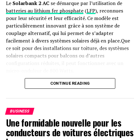
Le
Solarbank 2 AC
se démarque par l’utilisation de
batteries au lithium fer phosphate
(
LFP
), reconnues
pour leur sécurité et leur efficacité. Ce modèle est
particulièrement innovant grâce à son système de
couplage alternatif, qui lui permet de s’adapter
facilement à divers systèmes solaires déjà en place.Que
ce soit pour des installations sur toiture, des systèmes
solaires compacts pour balcons ou d’autres
configurations réduites, il peut fonctionner avec un
micro-onduleur de 800 Watts.
Capacité et flexibilité Énergétique
CONTINUE READING
Avec une capacité maximale d’injection dans le réseau
domestique atteignant 1200 watts,le Solarbank 2 AC
BUSINESS
peut être associé à deux régulateurs solaires MPPT. Cela
Une formidable nouvelle pour les
ouvre la possibilité d’ajouter jusqu’à 1200 watts
conducteurs de voitures électriques
supplémentaires via des panneaux solaires additionnels,
portant ainsi la puissance totale à un impressionnant