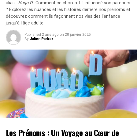
un abattement de 50% sur ces avantages est maintenu
alias :
Hugo D.
. Comment ce choix a-t-il influencé son parcours
avec un plafond révisé à environ 2000 euros pour
? Explorez les nuances et les histoires derrière nos prénoms et
l’année prochaine.
découvrez comment ils façonnent nos vies dès l’enfance
jusqu’à l’âge adulte !
Accélération Vers une Mobilité Électrique
Published
2 ans ago
on
20 janvier 2025
By
Julien Parker
Cette initiative fait partie d’une stratégie globale visant
à promouvoir l’électrification du parc automobile
français. Cependant, les grandes entreprises
rencontrent encore des difficultés pour atteindre leurs
objectifs ; seulement 8% des nouveaux véhicules
immatriculés par ces entités étaient électriques en
2023. Ces incitations fiscales pourraient néanmoins
inciter davantage d’employeurs à franchir le
pas.Cependant, plusieurs défis demeurent concernant
les infrastructures nécessaires au chargement ainsi que
sur l’autonomie des véhicules et les perceptions parmi
les employés. Par ailleurs, la réduction progressive du
Les Prénoms : Un Voyage au Cœur de
bonus écologique pour les utilitaires et sa diminution