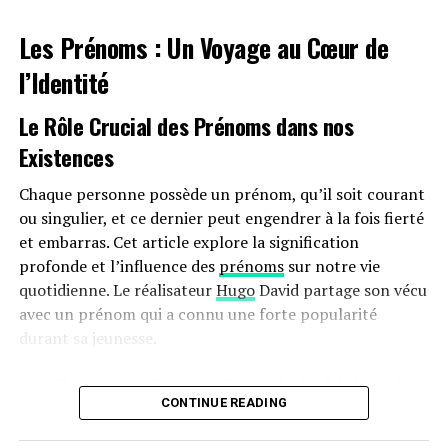
les employés. Par ailleurs, la réduction progressive du
Les Prénoms : Un Voyage au Cœur de
bonus écologique pour les utilitaires et sa diminution
pour les particuliers pourraient freiner cet élan vers
l’Identité
une adoption plus large.
Le Rôle Crucial des Prénoms dans nos
Avenir Prometteur Pour La Mobilité
Existences
Électrique
Chaque personne possède un prénom, qu’il soit courant
Malgré ces obstacles potentiels, il existe un optimisme
ou singulier, et ce dernier peut engendrer à la fois fierté
quant au futur de la mobilité électrique dans le milieu
et embarras. Cet article explore la signification
professionnel. Les avancées technologiques continues
profonde et l’influence des
prénoms
sur notre vie
ainsi qu’un engagement croissant envers la durabilité
quotidienne. Le réalisateur
Hugo
David partage son vécu
devraient continuer à favoriser cette tendance vers une
avec un prénom qui a connu une forte popularité
adoption accrue des véhicules écologiques.
durant sa jeunesse.
En maintenant ces mesures fiscales avantageuses
une Naissance Sous le Signe de la Célébrité
jusqu’en 2025 et au-delà, le gouvernement délivre un
CONTINUE READING
Hugo David est né en 2000 à
Tours
, une époque où le
message fort soutenant la transition écologique dans le
prénom Hugo était en plein essor. Ses parents, Caroline