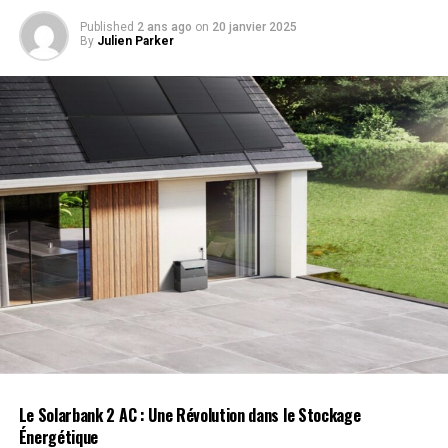
— UFC (@ufc) 14 août
Published
2 ans ago
on
20 janvier 2025
By
Julien Parker
2024
Un Retour Triomphant pour
Lopes
À 31 ans, Lopes réalise une belle performance un an
après avoir subi une défaite inattendue face à Brendson
Ribeiro lors du DWCS en 2023. Suite à cette défaite, il est
revenu à la LFA où il a défendu son titre en janvier avec
une
victoire
par soumission au deuxième round.
Fin de la Série de Victoires pour
Sazhiniani
Le Solarbank 2 AC : Une Révolution dans le Stockage
Énergétique
Sazhiniani, âgé de 27 ans, voit sa série de six victoires