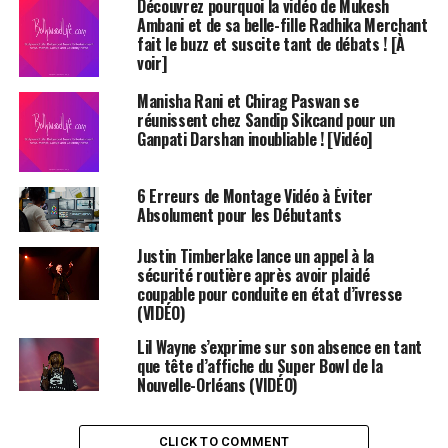
dans la série Dana White’s Contender. Lors de
Découvrez pourquoi la vidéo de Mukesh
Ambani et de sa belle-fille Radhika Merchant
l’événement DWCS 67, Lopes (13-1) a mis fin au combat
fait le buzz et suscite tant de débats ! [À
contre
Mikheil Sazhiniani
(13-3) grâce à une série de
voir]
coups au corps, provoquant l’arrêt du combat à 4:14 du
deuxième round. Ce combat de poids lourds légers était
Manisha Rani et Chirag Paswan se
réunissent chez Sandip Sikcand pour un
le troisième de la huitième saison de la série, qui a
Ganpati Darshan inoubliable ! [Vidéo]
débuté avec sa première carte mardi au UFC Apex à Las
Vegas.
6 Erreurs de Montage Vidéo à Éviter
Absolument pour les Débutants
Un Début Prometteur pour
Sazhiniani
Justin Timberlake lance un appel à la
sécurité routière après avoir plaidé
coupable pour conduite en état d’ivresse
Sazhiniani a commencé le combat de manière solide.
(VIDÉO)
Cependant, au fur et à mesure que le combat avançait,
Lil Wayne s’exprime sur son absence en tant
la dynamique a changé. Sazhiniani a commencé à
que tête d’affiche du Super Bowl de la
s’épuiser, et les coups au corps de Lopes ont accéléré
Nouvelle-Orléans (VIDÉO)
son déclin physique. Un coup de genou puissant porté
par Lopes juste avant la fin du combat a blessé
CLICK TO COMMENT
Sazhiniani. Quelques secondes plus tard, un coup au