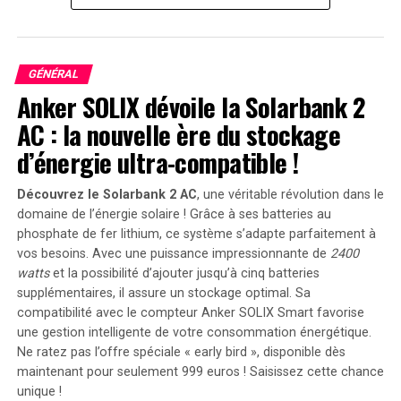
corps a causé une douleur visible à Sazhiniani. Lopes a
alors profité de l’occasion pour enchaîner une série de
coups à la taille alors que Sazhiniani se protégeait.
GÉNÉRAL
Anker SOLIX dévoile la Solarbank 2
Le travail au corps a porté
AC : la nouvelle ère du stockage
ses fruits
d’énergie ultra-compatible !
Bruno Lopes s’occupe des
Découvrez le Solarbank 2 AC
, une véritable révolution dans le
domaine de l’énergie solaire ! Grâce à ses batteries au
affaires !
phosphate de fer lithium, ce système s’adapte parfaitement à
vos besoins. Avec une puissance impressionnante de
2400
watts
et la possibilité d’ajouter jusqu’à cinq batteries
Regardez #DWCS
supplémentaires, il assure un stockage optimal. Sa
MAINTENANT sur
compatibilité avec le compteur Anker SOLIX Smart favorise
une gestion intelligente de votre consommation énergétique.
@ESPNPlus
Ne ratez pas l’offre spéciale « early bird »
, disponible dès
pic.twitter.com/hvwYys9zZ1
maintenant pour seulement 999 euros ! Saisissez cette chance
unique !