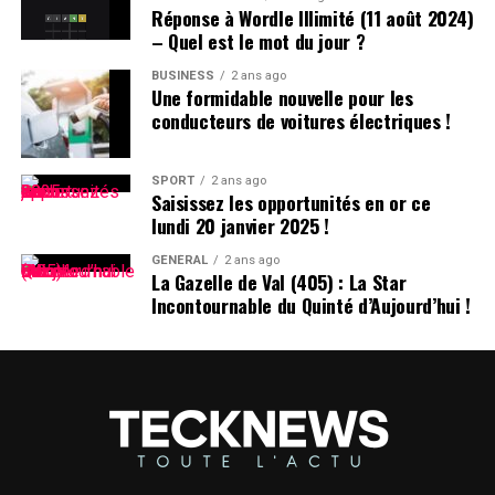
Réponse à Wordle Illimité (11 août 2024)
– Quel est le mot du jour ?
Pensées sur l’Identité Associée au
Prénom
BUSINESS
2 ans ago
Une formidable nouvelle pour les
conducteurs de voitures électriques !
Le choix d’un prénom peut avoir un impact significatif
sur notre identité personnelle tout au long de notre
existence. Que ce soit pour se distinguer ou pour
SPORT
2 ans ago
Saisissez les opportunités en or ce
s’intégrer dans un groupe social spécifique, chaque
lundi 20 janvier 2025 !
individu développe une relation particulière avec son
propre nom.
GÉNÉRAL
2 ans ago
La Gazelle de Val (405) : La Star
Incontournable du Quinté d’Aujourd’hui !
les prénoms ne sont pas simplement des désignations ;
ils portent avec eux des récits et influencent nos
interactions sociales depuis notre enfance jusqu’à l’âge
adulte.