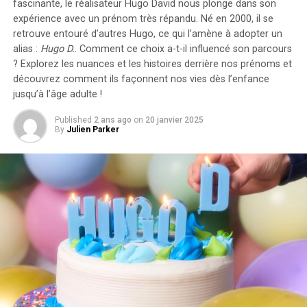
fascinante, le réalisateur Hugo David nous plonge dans son
l’électricité pour ces recharges ne seront pas pris en
expérience avec un prénom très répandu. Né en 2000, il se
compte dans le calcul des avantages en nature. De plus,
retrouve entouré d’autres Hugo, ce qui l’amène à adopter un
un abattement de 50% sur ces avantages est maintenu
alias :
Hugo D.
. Comment ce choix a-t-il influencé son parcours
avec un plafond révisé à environ 2000 euros pour
? Explorez les nuances et les histoires derrière nos prénoms et
l’année prochaine.
découvrez comment ils façonnent nos vies dès l’enfance
jusqu’à l’âge adulte !
Accélération Vers une Mobilité Électrique
Published
2 ans ago
on
20 janvier 2025
By
Julien Parker
Cette initiative fait partie d’une stratégie globale visant
à promouvoir l’électrification du parc automobile
français. Cependant, les grandes entreprises
rencontrent encore des difficultés pour atteindre leurs
objectifs ; seulement 8% des nouveaux véhicules
immatriculés par ces entités étaient électriques en
2023. Ces incitations fiscales pourraient néanmoins
inciter davantage d’employeurs à franchir le
pas.Cependant, plusieurs défis demeurent concernant
les infrastructures nécessaires au chargement ainsi que
sur l’autonomie des véhicules et les perceptions parmi