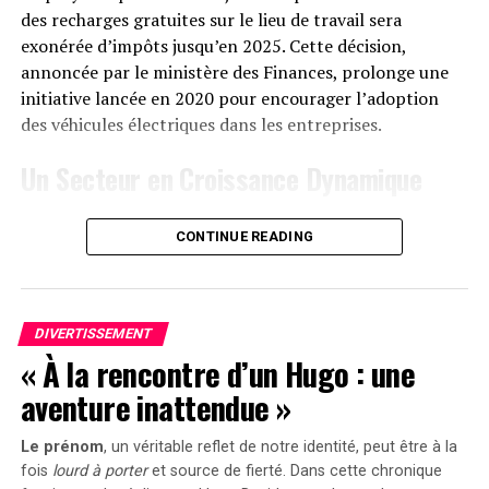
Le solarbank 2 AC est disponible sur le site officiel
des recharges gratuites sur le lieu de travail sera
d’Anker SOLIX ainsi que sur Amazon au prix standard de
exonérée d’impôts jusqu’en 2025. Cette décision,
1299 euros
. Cependant, une offre promotionnelle
annoncée par le ministère des Finances, prolonge une
« early bird » sera active du
20 janvier au 23 février
initiative lancée en 2020 pour encourager l’adoption
2025
, permettant aux acheteurs intéressés d’acquérir
des véhicules électriques dans les entreprises.
cet appareil dès
999 euros
! Cette promotion inclut
Un Secteur en Croissance Dynamique
également un compteur Anker SOLIX Smart offert pour
chaque commande passée durant cette période spéciale.
Cette prolongation intervient à un moment clé, alors
CONTINUE READING
que le marché des voitures électriques continue
le Solarbank 2 AC représente une avancée significative
d’afficher une croissance remarquable. Entre 2020 et
dans le domaine du stockage énergétique domestique
2022, la progression annuelle moyenne a atteint 35%.
grâce à ses caractéristiques techniques avancées et son
En
2023
, les particuliers représentent désormais 84%
engagement envers la durabilité environnementale.
DIVERTISSEMENT
des acquisitions de véhicules électriques, contre
« À la rencontre d’un Hugo : une
seulement 68% en 2018.
aventure inattendue »
Concrètement,cette mesure permet aux sociétés
Le prénom
, un véritable reflet de notre identité, peut être à la
d’installer gratuitement des bornes de recharge pour
fois
lourd à porter
et source de
fierté
. Dans cette chronique
leurs employés sans impact fiscal. Les frais liés à