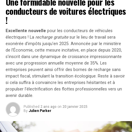
Une formidable nouvelle pour les
ouvre la possibilité d’ajouter jusqu’à 1200 watts
conducteurs de voitures électriques
supplémentaires via des panneaux solaires additionnels,
portant ainsi la puissance totale à un impressionnant
!
2400 watts
. Pour les utilisateurs nécessitant davantage
de stockage énergétique, il est possible d’intégrer
Excellente nouvelle
pour les conducteurs de véhicules
jusqu’à cinq batteries supplémentaires de 1,6
électriques ! La
recharge gratuite
sur le lieu de travail sera
kilowattheure chacune, augmentant la capacité totale à
exonérée d’impôts jusqu’en 2025. Annoncée par le ministère
de l’Économie, cette mesure incitative, en place depuis 2020,
9,6 kilowattheures
.
s’inscrit dans une dynamique de croissance impressionnante
Intégration dans un Écosystème
avec une progression annuelle moyenne de
35%
. Les
entreprises peuvent ainsi offrir des bornes de recharge sans
Intelligent
impact fiscal, stimulant la transition écologique. Reste à savoir
si cela suffira à convaincre les entreprises hésitantes et à
propulser l’électrification des flottes professionnelles vers un
Le Solarbank 2 AC s’intègre parfaitement dans un
avenir durable.
écosystème énergétique intelligent grâce à sa
compatibilité avec le compteur Anker SOLIX Smart et
Published
2 ans ago
on
20 janvier 2025
les prises intelligentes proposées par Anker. cette
By
Julien Parker
fonctionnalité permet une gestion optimisée de la
consommation électrique tout en réduisant les pertes