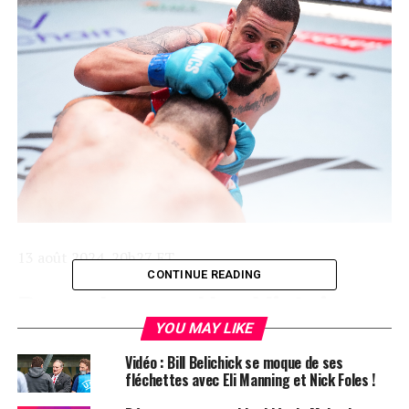
13 août 2024, 20h27 ET
CONTINUE READING
Bruno Lopes
: Une Victoire
YOU MAY LIKE
Cruciale au
DWCS 67
Vidéo : Bill Belichick se moque de ses
fléchettes avec Eli Manning et Nick Foles !
Bruno Lopes n’a pas laissé passer sa seconde chance