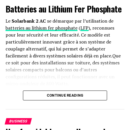
Batteries au Lithium Fer Phosphate
consécutives s’arrêter. Avant le combat de mardi, le
poids lourd léger géorgien avait participé à des
compétitions dans des promotions telles que BRAVE CF
Le
Solarbank 2 AC
se démarque par l’utilisation de
et Octagon.
batteries au lithium fer phosphate
(
LFP
), reconnues
pour leur sécurité et leur efficacité. Ce modèle est
particulièrement innovant grâce à son système de
RELATED TOPICS:
BRUNO LOPES
COMBATS
DANA WHITE'S CONTENDER SERIES
MIKHEIL SAZHINIANI
couplage alternatif, qui lui permet de s’adapter
VIDÉO
facilement à divers systèmes solaires déjà en place.Que
ce soit pour des installations sur toiture, des systèmes
UP NEXT
Résultats de la DWCS : Semaine 1 de la Saison 8, un
solaires compacts pour balcons ou d’autres
Début Époustouflant !
configurations réduites, il peut fonctionner avec un
micro-onduleur de 800 Watts.
DON'T MISS
Le Lenovo Legion Y700 (2023) fait son entrée en Inde
sous le nom de Lenovo Legion Tab 8.8 Gen 2 !
Capacité et flexibilité Énergétique
CONTINUE READING
Avec une capacité maximale d’injection dans le réseau
domestique atteignant 1200 watts,le Solarbank 2 AC
BUSINESS
peut être associé à deux régulateurs solaires MPPT. Cela