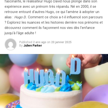
fascinante, le réalisateur Hugo David nous plonge dans son
l’électricité pour ces recharges ne seront pas pris en
expérience avec un prénom très répandu. Né en 2000, il se
compte dans le calcul des avantages en nature. De plus,
retrouve entouré d’autres Hugo, ce qui l’amène à adopter un
un abattement de 50% sur ces avantages est maintenu
alias :
Hugo D.
. Comment ce choix a-t-il influencé son parcours
avec un plafond révisé à environ 2000 euros pour
? Explorez les nuances et les histoires derrière nos prénoms et
l’année prochaine.
découvrez comment ils façonnent nos vies dès l’enfance
jusqu’à l’âge adulte !
Accélération Vers une Mobilité Électrique
Published
2 ans ago
on
20 janvier 2025
By
Julien Parker
Cette initiative fait partie d’une stratégie globale visant
à promouvoir l’électrification du parc automobile
français. Cependant, les grandes entreprises
rencontrent encore des difficultés pour atteindre leurs
objectifs ; seulement 8% des nouveaux véhicules
immatriculés par ces entités étaient électriques en
2023. Ces incitations fiscales pourraient néanmoins
inciter davantage d’employeurs à franchir le
pas.Cependant, plusieurs défis demeurent concernant
les infrastructures nécessaires au chargement ainsi que
sur l’autonomie des véhicules et les perceptions parmi