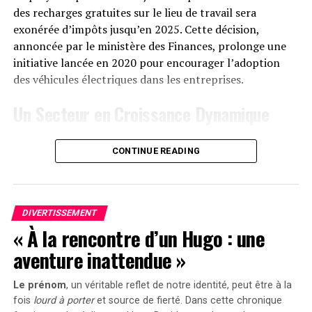
Le solarbank 2 AC est disponible sur le site officiel
des recharges gratuites sur le lieu de travail sera
d’Anker SOLIX ainsi que sur Amazon au prix standard de
exonérée d’impôts jusqu’en 2025. Cette décision,
1299 euros
. Cependant, une offre promotionnelle
annoncée par le ministère des Finances, prolonge une
« early bird » sera active du
20 janvier au 23 février
initiative lancée en 2020 pour encourager l’adoption
2025
, permettant aux acheteurs intéressés d’acquérir
des véhicules électriques dans les entreprises.
cet appareil dès
999 euros
! Cette promotion inclut
Un Secteur en Croissance Dynamique
également un compteur Anker SOLIX Smart offert pour
chaque commande passée durant cette période spéciale.
Cette prolongation intervient à un moment clé, alors
CONTINUE READING
que le marché des voitures électriques continue
le Solarbank 2 AC représente une avancée significative
d’afficher une croissance remarquable. Entre 2020 et
dans le domaine du stockage énergétique domestique
2022, la progression annuelle moyenne a atteint 35%.
grâce à ses caractéristiques techniques avancées et son
En
2023
, les particuliers représentent désormais 84%
engagement envers la durabilité environnementale.
DIVERTISSEMENT
des acquisitions de véhicules électriques, contre
« À la rencontre d’un Hugo : une
seulement 68% en 2018.
aventure inattendue »
Concrètement,cette mesure permet aux sociétés
Le prénom
, un véritable reflet de notre identité, peut être à la
d’installer gratuitement des bornes de recharge pour
fois
lourd à porter
et source de
fierté
. Dans cette chronique
leurs employés sans impact fiscal. Les frais liés à