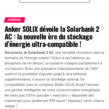
Cette arme, à la fois portable, abordable et facile à
utiliser, peut suivre plusieurs cibles simultanément. Elle
peut également engager des cibles plus rapidement que
GÉNÉRAL
la vitesse de la lumière, selon les responsables.
Anker SOLIX dévoile la Solarbank 2
Le laser fonctionne avec une fonction de
AC : la nouvelle ère du stockage
commandement et de contrôle. Il peut s’intégrer à des
d’énergie ultra-compatible !
systèmes de gestion de bataille plus larges et s’adapter
à diverses plateformes.
Découvrez le Solarbank 2 AC
, une véritable révolution dans le
domaine de l’énergie solaire ! Grâce à ses batteries au
Lors des derniers essais, les ingénieurs ont monté l’arme
phosphate de fer lithium, ce système s’adapte parfaitement à
sur un Wolfhound, un camion à six roues généralement
vos besoins. Avec une puissance impressionnante de
2400
équipé d’une mitrailleuse.
watts
et la possibilité d’ajouter jusqu’à cinq batteries
supplémentaires, il assure un stockage optimal. Sa
Les opérateurs ont ensuite tiré le laser sur des cibles
compatibilité avec le compteur Anker SOLIX Smart favorise
aériennes.
une gestion intelligente de votre consommation énergétique.
Ne ratez pas l’offre spéciale « early bird »
, disponible dès
maintenant pour seulement 999 euros ! Saisissez cette chance
unique !