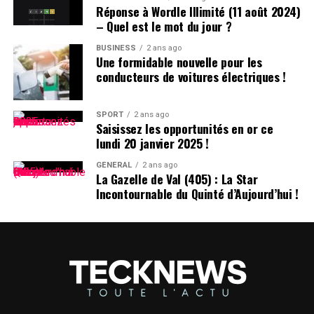
Réponse à Wordle Illimité (11 août 2024)
– Quel est le mot du jour ?
Pensées sur l’Identité Associée au
Prénom
BUSINESS
2 ans ago
Une formidable nouvelle pour les
conducteurs de voitures électriques !
Le choix d’un prénom peut avoir un impact significatif
sur notre identité personnelle tout au long de notre
existence. Que ce soit pour se distinguer ou pour
SPORT
2 ans ago
Saisissez les opportunités en or ce
s’intégrer dans un groupe social spécifique, chaque
lundi 20 janvier 2025 !
individu développe une relation particulière avec son
propre nom.
GÉNÉRAL
2 ans ago
La Gazelle de Val (405) : La Star
Incontournable du Quinté d’Aujourd’hui !
les prénoms ne sont pas simplement des désignations ;
ils portent avec eux des récits et influencent nos
interactions sociales depuis notre enfance jusqu’à l’âge
adulte.