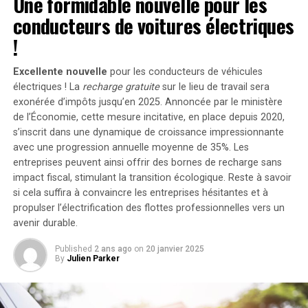
Une formidable nouvelle pour les
ouvre la possibilité d’ajouter jusqu’à 1200 watts
conducteurs de voitures électriques
supplémentaires via des panneaux solaires additionnels,
RELATED TOPICS:
ARME LASER
ARMÉE BRITANNIQUE
NEUTRALISATION DE CIBLES
TECHNOLOGIE MILITAIRE
portant ainsi la puissance totale à un impressionnant
!
VÉHICULE MILITAIRE
2400 watts
. Pour les utilisateurs nécessitant davantage
de stockage énergétique, il est possible d’intégrer
UP NEXT
Excellente nouvelle
pour les conducteurs de véhicules
Nouvelle candidate démocrate : Kamala Harris, un atout
jusqu’à cinq batteries supplémentaires de 1,6
électriques ! La
recharge gratuite
sur le lieu de travail sera
pour la crypto et le Bitcoin alors que celui-ci atteint 68
kilowattheure chacune, augmentant la capacité totale à
exonérée d’impôts jusqu’en 2025. Annoncée par le ministère
000 $ !
de l’Économie, cette mesure incitative, en place depuis 2020,
9,6 kilowattheures
.
s’inscrit dans une dynamique de croissance impressionnante
DON'T MISS
Entretien : Améliorer l’accessibilité des logiciels et des
Intégration dans un Écosystème
avec une progression annuelle moyenne de
35%
. Les
sites web pour tous !
entreprises peuvent ainsi offrir des bornes de recharge sans
Intelligent
impact fiscal, stimulant la transition écologique. Reste à savoir
si cela suffira à convaincre les entreprises hésitantes et à
propulser l’électrification des flottes professionnelles vers un
Le Solarbank 2 AC s’intègre parfaitement dans un
avenir durable.
écosystème énergétique intelligent grâce à sa
compatibilité avec le compteur Anker SOLIX Smart et
Published
2 ans ago
on
20 janvier 2025
les prises intelligentes proposées par Anker. cette
By
Julien Parker
fonctionnalité permet une gestion optimisée de la
consommation électrique tout en réduisant les pertes