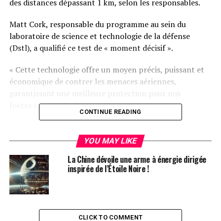
des distances dépassant 1 km, selon les responsables.
Matt Cork, responsable du programme au sein du
laboratoire de science et technologie de la défense
(Dstl), a qualifié ce test de « moment décisif ».
« Cette technologie offre un moyen précis, puissant et
économique de contrer les menaces aériennes,
garantissant une meilleure protection pour nos
forces », a-t-il déclaré.
CONTINUE READING
Le Dstl prévoit maintenant de tester les capacités de
cette arme dans des scénarios réels.
YOU MAY LIKE
La Chine dévoile une arme à énergie dirigée
Les enjeux des lasers
inspirée de l’Étoile Noire !
Le gouvernement a commandé cette arme laser pour
contrer les drones ennemis. Le fabricant d’armements
Raytheon UK a dirigé le développement du système.
CLICK TO COMMENT