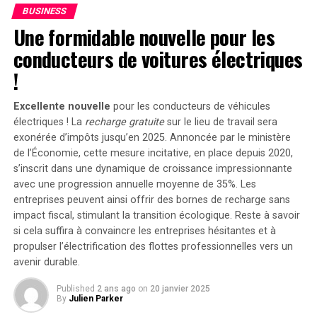
domestique atteignant 1200 watts,le Solarbank 2 AC
BUSINESS
peut être associé à deux régulateurs solaires MPPT. Cela
Une formidable nouvelle pour les
ouvre la possibilité d’ajouter jusqu’à 1200 watts
conducteurs de voitures électriques
supplémentaires via des panneaux solaires additionnels,
portant ainsi la puissance totale à un impressionnant
!
2400 watts
. Pour les utilisateurs nécessitant davantage
de stockage énergétique, il est possible d’intégrer
Excellente nouvelle
pour les conducteurs de véhicules
jusqu’à cinq batteries supplémentaires de 1,6
électriques ! La
recharge gratuite
sur le lieu de travail sera
kilowattheure chacune, augmentant la capacité totale à
exonérée d’impôts jusqu’en 2025. Annoncée par le ministère
de l’Économie, cette mesure incitative, en place depuis 2020,
9,6 kilowattheures
.
s’inscrit dans une dynamique de croissance impressionnante
Intégration dans un Écosystème
avec une progression annuelle moyenne de
35%
. Les
entreprises peuvent ainsi offrir des bornes de recharge sans
Intelligent
impact fiscal, stimulant la transition écologique. Reste à savoir
si cela suffira à convaincre les entreprises hésitantes et à
propulser l’électrification des flottes professionnelles vers un
Le Solarbank 2 AC s’intègre parfaitement dans un
avenir durable.
écosystème énergétique intelligent grâce à sa
compatibilité avec le compteur Anker SOLIX Smart et
Published
2 ans ago
on
20 janvier 2025
les prises intelligentes proposées par Anker. cette
By
Julien Parker