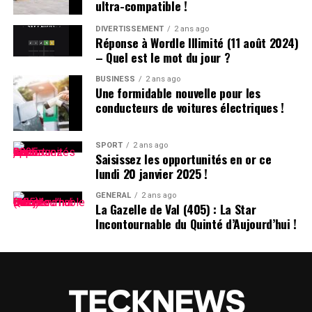
ultra-compatible !
après le prénom : ainsi devient-il rapidement « Hugo
D. », un surnom auquel il s’habitue sans arduousé.
DIVERTISSEMENT
2 ans ago
Réponse à Wordle Illimité (11 août 2024)
– Quel est le mot du jour ?
Pensées sur l’Identité Associée au
Prénom
BUSINESS
2 ans ago
Une formidable nouvelle pour les
conducteurs de voitures électriques !
Le choix d’un prénom peut avoir un impact significatif
sur notre identité personnelle tout au long de notre
existence. Que ce soit pour se distinguer ou pour
SPORT
2 ans ago
Saisissez les opportunités en or ce
s’intégrer dans un groupe social spécifique, chaque
lundi 20 janvier 2025 !
individu développe une relation particulière avec son
propre nom.
GÉNÉRAL
2 ans ago
La Gazelle de Val (405) : La Star
Incontournable du Quinté d’Aujourd’hui !
les prénoms ne sont pas simplement des désignations ;
ils portent avec eux des récits et influencent nos
interactions sociales depuis notre enfance jusqu’à l’âge
adulte.