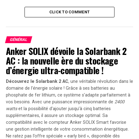
Neuf systèmes, développés par huit fournisseurs – Clear
Align, Trakka,
ICR
,
ELTA
, Teledyne FLIR, SAIC, ATSC et
CLICK TO COMMENT
Anduril – ont été déployés pour la défense. Plutôt que
de s’appuyer sur une seule arme ou un seul capteur, la
plupart des défenses étaient « couches ». Elles
combinaient radars,
caméras
, scanners RF et divers
GÉNÉRAL
types de dispositifs de neutralisation de drones, tels que
Anker SOLIX dévoile la Solarbank 2
des roquettes guidées, des drones tireurs, des
AC : la nouvelle ère du stockage
mitrailleuses et des brouilleurs GPS/radio. La
d’énergie ultra-compatible !
coordination de tous ces capteurs et effecteurs face à
l’assaut des drones a constitué un véritable défi.
Découvrez le Solarbank 2 AC
, une véritable révolution dans le
domaine de l’énergie solaire ! Grâce à ses batteries au
Évaluation des Technologies
phosphate de fer lithium, ce système s’adapte parfaitement à
Comparé à l’événement de l’année dernière, qui n’avait
vos besoins. Avec une puissance impressionnante de
2400
impliqué que cinq fournisseurs, le champ élargi de neuf
watts
et la possibilité d’ajouter jusqu’à cinq batteries
supplémentaires, il assure un stockage optimal. Sa
systèmes a offert aux décideurs du Pentagone une plus
compatibilité avec le compteur Anker SOLIX Smart favorise
grande variété à évaluer. Les responsables du JCO
une gestion intelligente de votre consommation énergétique.
restent discrets sur les performances des technologies
Ne ratez pas l’offre spéciale « early bird »
, disponible dès
des différents fournisseurs, du moins en public.