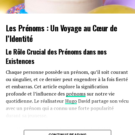
les infrastructures nécessaires au chargement ainsi que
sur l’autonomie des véhicules et les perceptions parmi
les employés. Par ailleurs, la réduction progressive du
Les Prénoms : Un Voyage au Cœur de
bonus écologique pour les utilitaires et sa diminution
pour les particuliers pourraient freiner cet élan vers
l’Identité
une adoption plus large.
Le Rôle Crucial des Prénoms dans nos
Avenir Prometteur Pour La Mobilité
Existences
Électrique
Chaque personne possède un prénom, qu’il soit courant
Malgré ces obstacles potentiels, il existe un optimisme
ou singulier, et ce dernier peut engendrer à la fois fierté
quant au futur de la mobilité électrique dans le milieu
et embarras. Cet article explore la signification
professionnel. Les avancées technologiques continues
profonde et l’influence des
prénoms
sur notre vie
ainsi qu’un engagement croissant envers la durabilité
quotidienne. Le réalisateur
Hugo
David partage son vécu
devraient continuer à favoriser cette tendance vers une
avec un prénom qui a connu une forte popularité
adoption accrue des véhicules écologiques.
durant sa jeunesse.
En maintenant ces mesures fiscales avantageuses
une Naissance Sous le Signe de la Célébrité
jusqu’en 2025 et au-delà, le gouvernement délivre un
CONTINUE READING