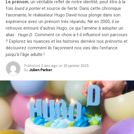
Le prénom
, un véritable reflet de notre identité, peut être à la
d’installer gratuitement des bornes de recharge pour
fois
lourd à porter
et source de
fierté
. Dans cette chronique
leurs employés sans impact fiscal. Les frais liés à
fascinante, le réalisateur Hugo David nous plonge dans son
l’électricité pour ces recharges ne seront pas pris en
expérience avec un prénom très répandu. Né en 2000, il se
compte dans le calcul des avantages en nature. De plus,
retrouve entouré d’autres Hugo, ce qui l’amène à adopter un
un abattement de 50% sur ces avantages est maintenu
alias :
Hugo D.
. Comment ce choix a-t-il influencé son parcours
avec un plafond révisé à environ 2000 euros pour
? Explorez les nuances et les histoires derrière nos prénoms et
l’année prochaine.
découvrez comment ils façonnent nos vies dès l’enfance
jusqu’à l’âge adulte !
Accélération Vers une Mobilité Électrique
Published
2 ans ago
on
20 janvier 2025
By
Julien Parker
Cette initiative fait partie d’une stratégie globale visant
à promouvoir l’électrification du parc automobile
français. Cependant, les grandes entreprises
rencontrent encore des difficultés pour atteindre leurs
objectifs ; seulement 8% des nouveaux véhicules
immatriculés par ces entités étaient électriques en
2023. Ces incitations fiscales pourraient néanmoins
inciter davantage d’employeurs à franchir le
pas.Cependant, plusieurs défis demeurent concernant