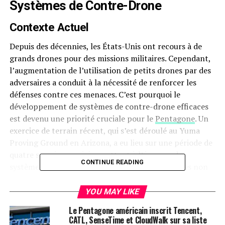
Systèmes de Contre-Drone
Contexte Actuel
Depuis des décennies, les États-Unis ont recours à de
grands drones pour des missions militaires. Cependant,
l’augmentation de l’utilisation de petits drones par des
adversaires a conduit à la nécessité de renforcer les
défenses contre ces menaces. C’est pourquoi le
développement de systèmes de contre-drone efficaces
est devenu une priorité cruciale pour le
Pentagone
. Un
exercice de terrain récent, qui s’est déroulé au Yuma
Proving Ground en Arizona, a eu lieu sur une période de
quatre semaines en juin, mettant à l’épreuve des
CONTINUE READING
systèmes de défense contre des essaims de drones non
pilotés, allant jusqu’à 50 attaquants simultanément.
YOU MAY LIKE
Un Test de Résilience
Le Pentagone américain inscrit Tencent,
CATL, SenseTime et CloudWalk sur sa liste
Michael Parent, représentant du Bureau conjoint des