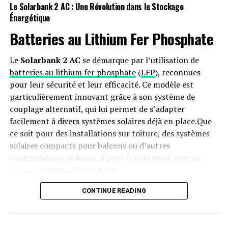
Le Solarbank 2 AC : Une Révolution dans le Stockage
Pourquoi la technologie DSP ne représente pas l’avenir
Énergétique
de la publicité télévisée : Découvrez les vérités cachées
!
Batteries au Lithium Fer Phosphate
DON'T MISS
« ‘Suriya 44’ : Le tournage reprend dans ce pittoresque
Le
Solarbank 2 AC
se démarque par l’utilisation de
station de montagne ? »
batteries au lithium fer phosphate
(
LFP
), reconnues
pour leur sécurité et leur efficacité. Ce modèle est
particulièrement innovant grâce à son système de
couplage alternatif, qui lui permet de s’adapter
facilement à divers systèmes solaires déjà en place.Que
ce soit pour des installations sur toiture, des systèmes
solaires compacts pour balcons ou d’autres
configurations réduites, il peut fonctionner avec un
micro-onduleur de 800 Watts.
Capacité et flexibilité Énergétique
CONTINUE READING
Avec une capacité maximale d’injection dans le réseau