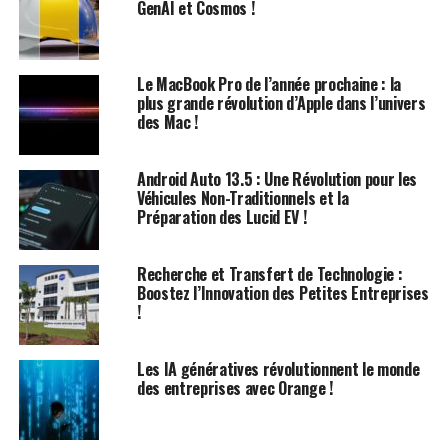
GenAI et Cosmos !
du Quarterhorse
Mk 1 :
La première version volante, Mk 1, est
Le MacBook Pro de l’année prochaine : la
prévue pour des essais en vol fin 2024. Ces tests
plus grande révolution d’Apple dans l’univers
se concentreront sur les décollages et
des Mac !
atterrissages à grande vitesse.
Mk 2 :
Prévue pour 2025, cette version sera
Android Auto 13.5 : Une Révolution pour les
propulsée par un moteur Pratt et Whitney F100,
Véhicules Non-Traditionnels et la
Préparation des Lucid EV !
permettant ainsi un vol supersonique. Elle servira
de base aux capacités hypersoniques complètes
prévues pour les itérations futures.
Recherche et Transfert de Technologie :
Boostez l’Innovation des Petites Entreprises
Mk 3 :
Attendue en développement d’ici 2026, la
!
Mk 3 intégrera le système de propulsion chimera
II de Hermeus avec un moteur F100 modifié.
Les IA génératives révolutionnent le monde
Cette version vise à dépasser Mach 3.3 dans le
des entreprises avec Orange !
cadre des tests du Département de la Défense.