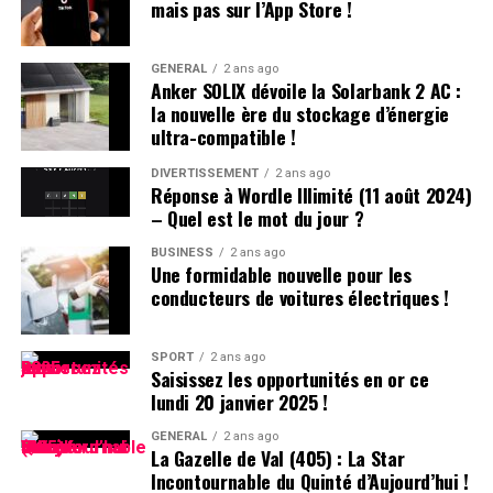
mais pas sur l’App Store !
prédire quand ou où pourrait surgir prochainement un
tarifaires dans toute la gamme par rapport aux
autre événement majeur susceptible modifier notre
générations précédentes, il peut s’avérer difficile
climat. »
d’identifier une bonne affaire. Heureusement, notre
GÉNÉRAL
2 ans ago
Anker SOLIX dévoile la Solarbank 2 AC :
équipe d’experts apple scrute Internet tout au long de
la nouvelle ère du stockage d’énergie
l’année pour dénicher les meilleures offres sur le
ultra-compatible !
MacBook pro ainsi que sur le MacBook Air qui présente
également plusieurs similitudes avec son homologue
DIVERTISSEMENT
2 ans ago
Réponse à Wordle Illimité (11 août 2024)
pro.
– Quel est le mot du jour ?
Comparaison des Prix Actuels
BUSINESS
2 ans ago
Une formidable nouvelle pour les
conducteurs de voitures électriques !
Vous trouverez ci-dessous des tableaux comparatifs
affichant les meilleurs prix actuels pour chaque modèle
standard du MacBook Pro (y compris ceux mis en vente
SPORT
2 ans ago
Saisissez les opportunités en or ce
depuis le 8 novembre). Des offres sont également
lundi 20 janvier 2025 !
disponibles pour certains modèles désormais
discontinués tant qu’ils restent en stock chez divers
GÉNÉRAL
2 ans ago
La Gazelle de Val (405) : La Star
détaillants.
Incontournable du Quinté d’Aujourd’hui !