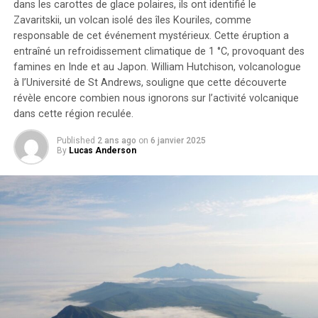
dans les carottes de glace polaires, ils ont identifié le
Zavaritskii
, un volcan isolé des îles Kouriles, comme
responsable de cet événement mystérieux. Cette éruption a
entraîné un refroidissement climatique de 1 °C, provoquant des
système de Propulsion Chimera
famines en Inde et au Japon. William Hutchison, volcanologue
à l’Université de St Andrews, souligne que cette découverte
: Une Révolution Technologique
révèle encore combien nous ignorons sur l’activité volcanique
dans cette région reculée.
Hermeus développe également un moteur à cycle
Published
2 ans ago
on
6 janvier 2025
combiné basé sur turbine (TBCC) nommé Chimera qui
By
Lucas Anderson
combine deux types moteurs :
Turbofan :
Pour les vitesses inférieures.
Pulsejet :
Pour les vitesses plus élevées.