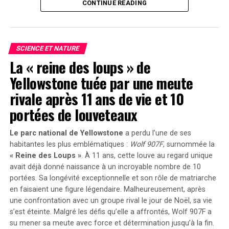
de variations colourées du soleil. Bien que les
Afin d’améliorer l’efficacité entre les modes turbofan et
CONTINUE READING
scientifiques aient établi qu’une éruption volcanique
pulsejet, une pré-refroidisseur a été conçu par hermeus
majeure était à l’origine de ce phénomène étrange, le
pour maximiser la performance globale du moteur.
volcan
responsable demeurait inconnu jusqu’à présent.
SCIENCE ET NATURE
Mécanisme Transitionnel entre
Pistes Découvertes dans les Cœurs
La « reine des loups » de
Moteurs
Yellowstone tuée par une meute
Glaciaires
rivale après 11 ans de vie et 10
L’accélération initiale jusqu’à environ Mach 3 sera
Afin d’identifier la source de cette éruption, les
portées de louveteaux
assurée par le turbojet F100 avant que celui-ci ne soit
chercheurs ont analysé des cendres retrouvées dans des
complètement contourné afin que le pulsejet prenne
carottes glaciaires polaires. Leur étude a révélé que
relais.Pendant ce temps-là, le turbojet ralentira
Le parc national de Yellowstone
a perdu l’une de ses
l’éruption provenait du volcan Zavaritskii situé sur l’île
habitantes les plus emblématiques :
Wolf 907F
, surnommée la
progressivement tout en refroidissant durant
isolée de Simushir,qui fait partie des îles Kouriles
« Reine des Loups »
. À 11 ans, cette louve au regard unique
l’opération pulsejet avant que l’appareil n’entame une
contestées entre la Russie et le Japon. Pendant la guerre
avait déjà donné naissance à un incroyable nombre de
10
descente abrupte visant à atteindre mach 4 ou
portées
. Sa longévité exceptionnelle et son rôle de matriarche
froide, l’Union soviétique avait utilisé un cratère
davantage.
en faisaient une figure légendaire. Malheureusement, après
volcanique inondé sur Simushir comme base secrète
une confrontation avec un groupe rival le jour de Noël, sa vie
pour sous-marins nucléaires.
s’est éteinte. Malgré les défis qu’elle a affrontés, Wolf 907F a
su mener sa meute avec force et détermination jusqu’à la fin.
Les résultats publiés le 30 décembre 2024 dans la revue