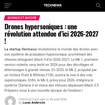
SCIENCE ET NATURE
Drones hypersoniques : une
révolution attendue d’ici 2026-2027
!
La startup Hermeus
révolutionne le monde des drones avec
son système de propulsion hypersonique, promettant des
vitesses atteignant
Mach 5
d’ici 2026-2027. Le
Mk 1
, première
version volante, sera testé en 2024 pour des décollages et
atterrissages à grande vitesse. En 2025, le
Mk 2
, propulsé par
un moteur Pratt & Whitney F100, ouvrira la voie à des vols
supersoniques. Enfin, le
Mk 3
, prévu pour 2026, intégrera le
système Chimera II et visera des vitesses dépassant Mach 3.3.
Préparez-vous à une nouvelle époque de l’aviation !
Published
2 ans ago
on
30 août 2024
By
Lucas Anderson