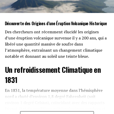
Découverte des Origines d’une Éruption Volcanique Historique
Des chercheurs ont récemment élucidé les origines
d’une éruption volcanique survenue il y a 200 ans, qui a
libéré une quantité massive de soufre dans
l’atmosphère, entraînant un changement climatique
notable et donnant au soleil une teinte bleue.
Evolutions avec Chimera II
Un refroidissement Climatique en
Cette version améliorée est plus grande et utilise un
1831
moteur F100 au lieu d’un J85 traditionnel. De plus,
Hermeus fabrique ses propres postcombusteurs en
En 1831, la température moyenne dans l’hémisphère
augmentant la vitesse des turbines pour optimiser la
nord a chuté d’environ 1,8 degré Fahrenheit (soit
performance dès le début du vol grâce au mode
environ 1 degré Celsius), coïncidant avec des rapports
postcombustion maximal pendant quelques minutes.
faisant état de conditions météorologiques sombres et