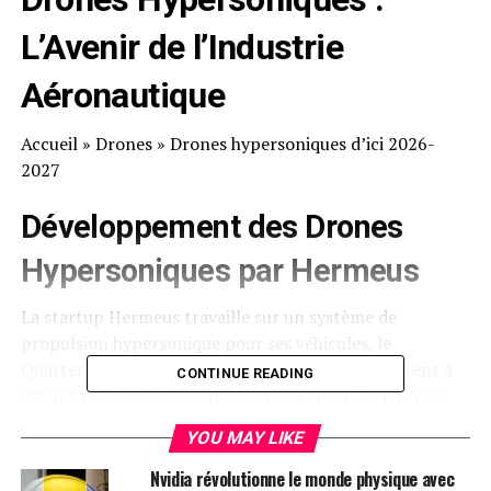
L’Avenir de l’Industrie
Aéronautique
Accueil
»
Drones
»
Drones hypersoniques d’ici 2026-
2027
Développement des Drones
Hypersoniques par
Hermeus
La startup Hermeus travaille sur un système de
propulsion hypersonique pour ses véhicules, le
Quarterhorse et le Darkhorse. Ces innovations visent à
CONTINUE READING
atteindre des vitesses supérieures à
Mach 5
d’ici 2026-
2027.
YOU MAY LIKE
Ligne du Temps du Développement
Nvidia révolutionne le monde physique avec