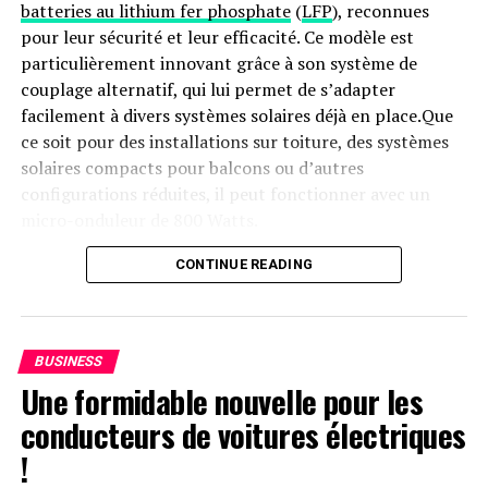
batteries au lithium fer phosphate
(
LFP
), reconnues
pour leur sécurité et leur efficacité. Ce modèle est
RELATED TOPICS:
BUDS PRO 2
COULEURS
FUITE
particulièrement innovant grâce à son système de
SÉRIE PIXEL 9
SPÉCIFICATIONS
couplage alternatif, qui lui permet de s’adapter
UP NEXT
facilement à divers systèmes solaires déjà en place.Que
L’équipe masculine de rugby à 7 d’Irlande : des rêves
ce soit pour des installations sur toiture, des systèmes
olympiques brisés par les Fidji !
solaires compacts pour balcons ou d’autres
DON'T MISS
configurations réduites, il peut fonctionner avec un
OnePlus Nord 4 : Première mise à jour logicielle avec
micro-onduleur de 800 Watts.
l’IA pour des selfies parfaits !
Capacité et flexibilité Énergétique
CONTINUE READING
Avec une capacité maximale d’injection dans le réseau
domestique atteignant 1200 watts,le Solarbank 2 AC
BUSINESS
peut être associé à deux régulateurs solaires MPPT. Cela
Une formidable nouvelle pour les
ouvre la possibilité d’ajouter jusqu’à 1200 watts
conducteurs de voitures électriques
supplémentaires via des panneaux solaires additionnels,
portant ainsi la puissance totale à un impressionnant
!
2400 watts
. Pour les utilisateurs nécessitant davantage