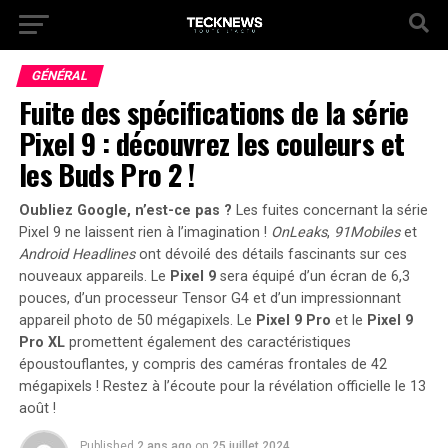
GÉNÉRAL
Fuite des spécifications de la série
Pixel 9 : découvrez les couleurs et
les Buds Pro 2 !
Oubliez Google, n’est-ce pas ?
Les fuites concernant la série
Pixel 9 ne laissent rien à l’imagination !
OnLeaks
,
91Mobiles
et
Android Headlines
ont dévoilé des détails fascinants sur ces
nouveaux appareils. Le
Pixel 9
sera équipé d’un écran de 6,3
pouces, d’un processeur Tensor G4 et d’un impressionnant
appareil photo de 50 mégapixels.
Le
Pixel 9 Pro
et le
Pixel 9
Pro XL
promettent également des caractéristiques
époustouflantes, y compris des caméras frontales de 42
mégapixels !
Restez à l’écoute pour la révélation officielle le 13
août !
Published
2 ans ago
on
25 juillet 2024