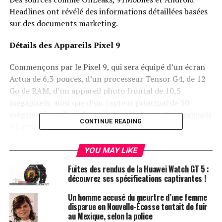
Headlines ont révélé des informations détaillées basées
sur des documents marketing.
Détails des Appareils Pixel 9
Commençons par le Pixel 9, qui sera équipé d’un écran
Actua de 6,3 pouces, d’un processeur Tensor G4, de 12
Go de RAM, d’un appareil photo frontal de 10,5
mégapixels, ainsi que d’un capteur principal de 50
mégapixels et d’un objectif ultra-large de 48 mégapixels
CONTINUE READING
à l’arrière.
Le
Pixel 9 Pro
, quant à lui, présentera un écran Super
YOU MAY LIKE
Actua de 6,3 pouces, un capteur principal de 50
Fuites des rendus de la Huawei Watch GT 5 :
mégapixels, accompagné de deux capteurs de 48
découvrez ses spécifications captivantes !
mégapixels pour l’ultra-large et le téléobjectif. À
l’avant, il sera doté d’un appareil photo de 42
Un homme accusé du meurtre d’une femme
disparue en Nouvelle-Écosse tentait de fuir
mégapixels et de 16 Go de RAM.
au Mexique, selon la police