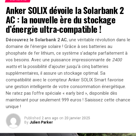
Anker SOLIX dévoile la Solarbank 2
Ces nouveaux smartphones intégreront une
AC : la nouvelle ère du stockage
fonctionnalité SOS d’urgence, capable d’envoyer des
alertes en cas de crises telles que des incendies ou des
d’énergie ultra-compatible !
inondations, tout en protégeant contre les logiciels
malveillants et les tentatives de phishing.
Découvrez le Solarbank 2 AC
, une véritable révolution dans le
domaine de l’énergie solaire ! Grâce à ses batteries au
Une autre nouveauté sera la fonction Pixel Screenshots,
phosphate de fer lithium, ce système s’adapte parfaitement à
qui permettra de sauvegarder des informations
vos besoins. Avec une puissance impressionnante de
2400
importantes à retenir, comme des événements ou des
watts
et la possibilité d’ajouter jusqu’à cinq batteries
lieux. Cette fonctionnalité facilitera la recherche de
supplémentaires, il assure un stockage optimal. Sa
compatibilité avec le compteur Anker SOLIX Smart favorise
détails oubliés.
une gestion intelligente de votre consommation énergétique.
Ne ratez pas l’offre spéciale « early bird »
, disponible dès
Intégration de l’IA et Accessoires Inclus
maintenant pour seulement 999 euros ! Saisissez cette chance
unique !
Les documents promotionnels mettent en avant
l’utilisation de l’IA Gemini et de la fonction Circle to
Published
2 ans ago
on
20 janvier 2025
Search, bien qu’il ne soit pas encore clair si cela sera
By
Julien Parker
exclusif au Pixel 9 Pro XL. De plus, chaque appareil sera