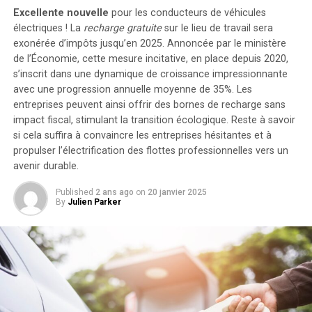
de stockage énergétique, il est possible d’intégrer
Excellente nouvelle
pour les conducteurs de véhicules
jusqu’à cinq batteries supplémentaires de 1,6
électriques ! La
recharge gratuite
sur le lieu de travail sera
kilowattheure chacune, augmentant la capacité totale à
exonérée d’impôts jusqu’en 2025. Annoncée par le ministère
de l’Économie, cette mesure incitative, en place depuis 2020,
9,6 kilowattheures
.
s’inscrit dans une dynamique de croissance impressionnante
Intégration dans un Écosystème
avec une progression annuelle moyenne de
35%
. Les
entreprises peuvent ainsi offrir des bornes de recharge sans
Intelligent
impact fiscal, stimulant la transition écologique. Reste à savoir
si cela suffira à convaincre les entreprises hésitantes et à
propulser l’électrification des flottes professionnelles vers un
Le Solarbank 2 AC s’intègre parfaitement dans un
avenir durable.
écosystème énergétique intelligent grâce à sa
compatibilité avec le compteur Anker SOLIX Smart et
Published
2 ans ago
on
20 janvier 2025
les prises intelligentes proposées par Anker. cette
By
Julien Parker
fonctionnalité permet une gestion optimisée de la
consommation électrique tout en réduisant les pertes
énergétiques inutiles. De plus, Anker SOLIX prévoit
d’étendre cette compatibilité aux dispositifs Shelly.
Durabilité et Résistance aux