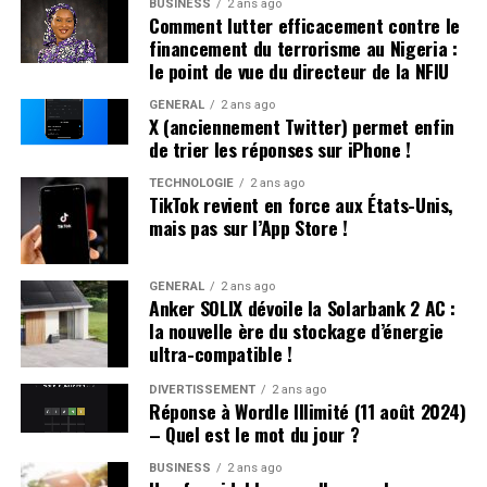
BUSINESS
2 ans ago
les plus répandus en France plutôt qu’en hommage à
professionnelles dans un avenir proche.
Comment lutter efficacement contre le
Victor Hugo », confie-t-il.
financement du terrorisme au Nigeria :
le point de vue du directeur de la NFIU
Une Enfance Entourée d’Autres « Hugo »
GÉNÉRAL
2 ans ago
X (anciennement Twitter) permet enfin
Dès son plus jeune âge, Hugo se retrouve entouré
de trier les réponses sur iPhone !
d’autres enfants portant le même nom. Selon les
statistiques de l’Insee,7 694 garçons ont été
TECHNOLOGIE
2 ans ago
TikTok revient en force aux États-Unis,
prénommés Hugo en 2000,faisant de ce prénom le
mais pas sur l’App Store !
quatrième plus populaire cette année-là. À l’école
primaire,il côtoie plusieurs camarades appelés Thibault
et autres prénoms similaires. Pour éviter toute
GÉNÉRAL
2 ans ago
Anker SOLIX dévoile la Solarbank 2 AC :
confusion lors des appels en classe, les enseignants
la nouvelle ère du stockage d’énergie
ajoutent souvent la première lettre du nom de famille
ultra-compatible !
après le prénom : ainsi devient-il rapidement « Hugo
D. », un surnom auquel il s’habitue sans arduousé.
DIVERTISSEMENT
2 ans ago
Réponse à Wordle Illimité (11 août 2024)
– Quel est le mot du jour ?
Pensées sur l’Identité Associée au
Prénom
BUSINESS
2 ans ago