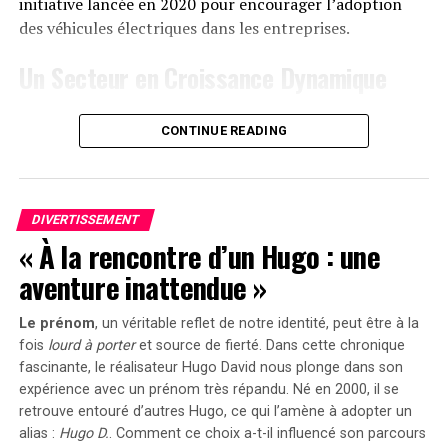
« early bird » sera active du
20 janvier au 23 février
initiative lancée en 2020 pour encourager l’adoption
2025
, permettant aux acheteurs intéressés d’acquérir
des véhicules électriques dans les entreprises.
cet appareil dès
999 euros
! Cette promotion inclut
Un Secteur en Croissance Dynamique
également un compteur Anker SOLIX Smart offert pour
chaque commande passée durant cette période spéciale.
Cette prolongation intervient à un moment clé, alors
CONTINUE READING
que le marché des voitures électriques continue
le Solarbank 2 AC représente une avancée significative
d’afficher une croissance remarquable. Entre 2020 et
dans le domaine du stockage énergétique domestique
2022, la progression annuelle moyenne a atteint 35%.
grâce à ses caractéristiques techniques avancées et son
En
2023
, les particuliers représentent désormais 84%
engagement envers la durabilité environnementale.
DIVERTISSEMENT
des acquisitions de véhicules électriques, contre
« À la rencontre d’un Hugo : une
seulement 68% en 2018.
aventure inattendue »
Concrètement,cette mesure permet aux sociétés
Le prénom
, un véritable reflet de notre identité, peut être à la
d’installer gratuitement des bornes de recharge pour
fois
lourd à porter
et source de
fierté
. Dans cette chronique
leurs employés sans impact fiscal. Les frais liés à
fascinante, le réalisateur Hugo David nous plonge dans son
l’électricité pour ces recharges ne seront pas pris en
expérience avec un prénom très répandu. Né en 2000, il se
compte dans le calcul des avantages en nature. De plus,
retrouve entouré d’autres Hugo, ce qui l’amène à adopter un
un abattement de 50% sur ces avantages est maintenu
alias :
Hugo D.
. Comment ce choix a-t-il influencé son parcours