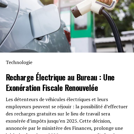
Intempéries
Anker SOLIX met également l’accent sur la longévité du
Solarbank 2 AC. Conçu pour supporter au moins
6000
cycles de charge
, cet appareil a une durée de vie
estimée dépassant quinze ans. Il est accompagné d’une
garantie fabricant décennale et possède une
certification IP65 qui assure sa résistance face aux
Technologie
intempéries tout en étant capable de fonctionner dans
des températures variant entre -20 °C et +55 °C.
Recharge Électrique
au Bureau : Une
Exonération Fiscale
Renouvelée
Disponibilité et Offres
Promotionnelles
Les détenteurs de véhicules électriques et leurs
employeurs peuvent se réjouir : la possibilité d’effectuer
Le solarbank 2 AC est disponible sur le site officiel
des recharges gratuites sur le lieu de travail sera
d’Anker SOLIX ainsi que sur Amazon au prix standard de
exonérée d’impôts jusqu’en 2025. Cette décision,
1299 euros
. Cependant, une offre promotionnelle
annoncée par le ministère des Finances, prolonge une