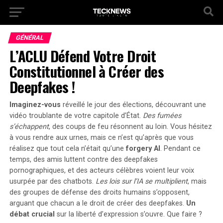
GÉNÉRAL
L’ACLU Défend Votre Droit
Constitutionnel à Créer des
Deepfakes !
Imaginez-vous
réveillé le jour des élections, découvrant une
vidéo troublante de votre capitole d’État.
Des fumées
s’échappent
, des coups de feu résonnent au loin. Vous hésitez
à vous rendre aux urnes, mais
ce n’est qu’après
que vous
réalisez que tout cela n’était qu’une
forgery AI
. Pendant ce
temps, des amis luttent contre des deepfakes
pornographiques, et des acteurs célèbres voient leur voix
usurpée par des chatbots.
Les lois sur l’IA se multiplient
, mais
des groupes de défense des droits humains s’opposent,
arguant que chacun a le droit de créer des deepfakes.
Un
débat crucial
sur la liberté d’expression s’ouvre. Que faire ?