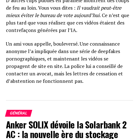
D’autres clips publiés en parallèle montrent des coups
de feu au loin. Vous vous dites :
Il vaudrait peut-être
mieux éviter le bureau de vote aujourd’hui
. Ce n’est que
plus tard que vous réalisez que ces vidéos étaient des
contrefaçons générées par l’IA.
Un ami vous appelle, bouleversé. Une connaissance
anonyme l’a impliquée dans une série de deepfakes
pornographiques, et maintenant les vidéos se
propagent de site en site. La police lui a conseillé de
contacter un avocat, mais les lettres de cessation et
d’abstention ne fonctionnent pas.
Vous êtes un acteur célèbre. Une grande entreprise
technologique souhaite que vous soyez la voix de son
nouvel assistant IA. Vous refusez. Des mois plus tard, le
GÉNÉRAL
chatbot est lancé et les gens affirment qu’il ressemble
Anker SOLIX dévoile la Solarbank 2
exactement à vous. Vous n’avez jamais consenti à une
AC : la nouvelle ère du stockage
telle imitation, et maintenant quelqu’un d’autre tire