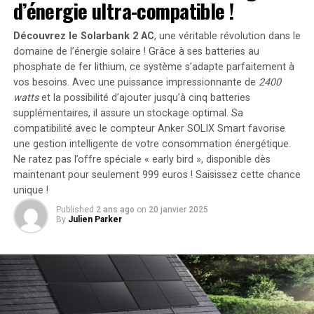
profit de votre voix.
d’énergie ultra-compatible !
Alors que les contrefaçons générées par l’IA inondent
Découvrez le Solarbank 2 AC
, une véritable révolution dans le
Internet, il est probable que bientôt tout le monde, pas
domaine de l’énergie solaire ! Grâce à ses batteries au
seulement Scarlett Johansson, ait une histoire similaire
phosphate de fer lithium, ce système s’adapte parfaitement à
à raconter. Récemment, des législateurs à travers les
vos besoins. Avec une puissance impressionnante de
2400
États-Unis ont adopté près d’une douzaine de lois et en
watts
et la possibilité d’ajouter jusqu’à cinq batteries
supplémentaires, il assure un stockage optimal. Sa
ont proposé des dizaines d’autres pour réguler les
compatibilité avec le compteur Anker SOLIX Smart favorise
imitations d’IA sous toutes leurs formes. Cependant,
une gestion intelligente de votre consommation énergétique.
cette campagne législative rencontre maintenant des
Ne ratez pas l’offre spéciale « early bird »
, disponible dès
résistances inattendues. Des groupes de défense des
maintenant pour seulement 999 euros ! Saisissez cette chance
droits humains, dirigés par l’American Civil Liberties
unique !
Union (ACLU) et ses affiliés au niveau des États,
Published
2 ans ago
on
20 janvier 2025
construisent une posture juridique visant à restreindre
By
Julien Parker
ou même à rejeter bon nombre de ces nouvelles règles.
Au cœur de l’argument : les Américains ont un droit
constitutionnel de créer des deepfakes de leurs
concitoyens.