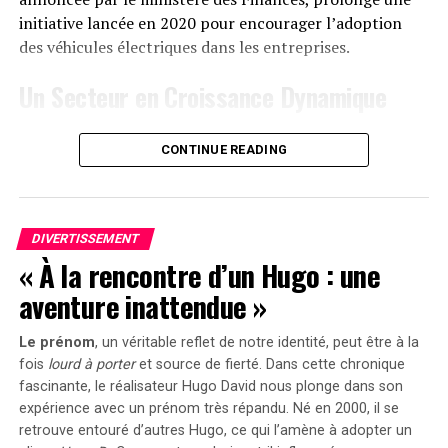
« early bird » sera active du
20 janvier au 23 février
initiative lancée en 2020 pour encourager l’adoption
2025
, permettant aux acheteurs intéressés d’acquérir
des véhicules électriques dans les entreprises.
cet appareil dès
999 euros
! Cette promotion inclut
Un Secteur en Croissance Dynamique
également un compteur Anker SOLIX Smart offert pour
chaque commande passée durant cette période spéciale.
Cette prolongation intervient à un moment clé, alors
CONTINUE READING
que le marché des voitures électriques continue
le Solarbank 2 AC représente une avancée significative
d’afficher une croissance remarquable. Entre 2020 et
dans le domaine du stockage énergétique domestique
2022, la progression annuelle moyenne a atteint 35%.
grâce à ses caractéristiques techniques avancées et son
En
2023
, les particuliers représentent désormais 84%
engagement envers la durabilité environnementale.
DIVERTISSEMENT
des acquisitions de véhicules électriques, contre
« À la rencontre d’un Hugo : une
seulement 68% en 2018.
aventure inattendue »
Concrètement,cette mesure permet aux sociétés
Le prénom
, un véritable reflet de notre identité, peut être à la
d’installer gratuitement des bornes de recharge pour
fois
lourd à porter
et source de
fierté
. Dans cette chronique
leurs employés sans impact fiscal. Les frais liés à
fascinante, le réalisateur Hugo David nous plonge dans son
l’électricité pour ces recharges ne seront pas pris en
expérience avec un prénom très répandu. Né en 2000, il se
compte dans le calcul des avantages en nature. De plus,
retrouve entouré d’autres Hugo, ce qui l’amène à adopter un
un abattement de 50% sur ces avantages est maintenu