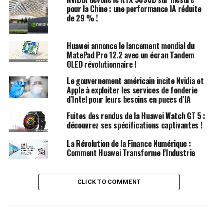
pour la Chine : une performance IA réduite
RELATED TOPICS:
ASCEND 910C
CHIP AI
H100
HUAWEI
de 29 % !
NVIDIA
UP NEXT
Bientôt disponible : la bêta d’Android 15 QPR1 pour Pixel
Huawei annonce le lancement mondial du
!
MatePad Pro 12.2 avec un écran Tandem
OLED révolutionnaire !
DON'T MISS
MTN, Airtel et IHS alertent sur une baisse des dépenses
Le gouvernement américain incite Nvidia et
Apple à exploiter les services de fonderie
au Nigeria et plaident pour une hausse des tarifs !
d’Intel pour leurs besoins en puces d’IA
Fuites des rendus de la Huawei Watch GT 5 :
découvrez ses spécifications captivantes !
La Révolution de la Finance Numérique :
Comment Huawei Transforme l’Industrie
CLICK TO COMMENT