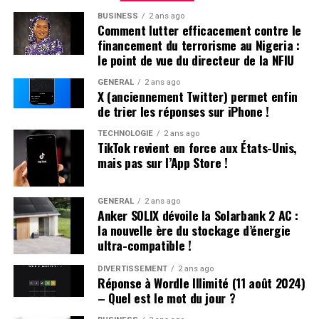
pense que mes parents ont opté pour un prénom parmi
significativement l’électrification de leurs flottes
BUSINESS
2 ans ago
les plus répandus en France plutôt qu’en hommage à
professionnelles dans un avenir proche.
Comment lutter efficacement contre le
Victor Hugo », confie-t-il.
financement du terrorisme au Nigeria :
le point de vue du directeur de la NFIU
Une Enfance Entourée d’Autres « Hugo »
GÉNÉRAL
2 ans ago
X (anciennement Twitter) permet enfin
Dès son plus jeune âge, Hugo se retrouve entouré
de trier les réponses sur iPhone !
d’autres enfants portant le même nom. Selon les
statistiques de l’Insee,7 694 garçons ont été
TECHNOLOGIE
2 ans ago
TikTok revient en force aux États-Unis,
prénommés Hugo en 2000,faisant de ce prénom le
mais pas sur l’App Store !
quatrième plus populaire cette année-là. À l’école
primaire,il côtoie plusieurs camarades appelés Thibault
et autres prénoms similaires. Pour éviter toute
GÉNÉRAL
2 ans ago
Anker SOLIX dévoile la Solarbank 2 AC :
confusion lors des appels en classe, les enseignants
la nouvelle ère du stockage d’énergie
ajoutent souvent la première lettre du nom de famille
ultra-compatible !
après le prénom : ainsi devient-il rapidement « Hugo
D. », un surnom auquel il s’habitue sans arduousé.
DIVERTISSEMENT
2 ans ago
Réponse à Wordle Illimité (11 août 2024)
– Quel est le mot du jour ?
Pensées sur l’Identité Associée au