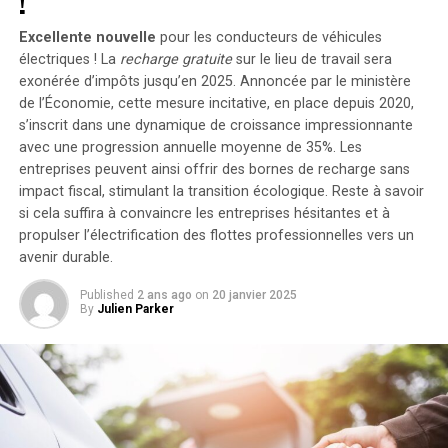
!
2400 watts
. Pour les utilisateurs nécessitant davantage
de stockage énergétique, il est possible d’intégrer
Excellente nouvelle
pour les conducteurs de véhicules
jusqu’à cinq batteries supplémentaires de 1,6
électriques ! La
recharge gratuite
sur le lieu de travail sera
kilowattheure chacune, augmentant la capacité totale à
exonérée d’impôts jusqu’en 2025. Annoncée par le ministère
de l’Économie, cette mesure incitative, en place depuis 2020,
9,6 kilowattheures
.
s’inscrit dans une dynamique de croissance impressionnante
Intégration dans un Écosystème
avec une progression annuelle moyenne de
35%
. Les
entreprises peuvent ainsi offrir des bornes de recharge sans
Intelligent
impact fiscal, stimulant la transition écologique. Reste à savoir
si cela suffira à convaincre les entreprises hésitantes et à
propulser l’électrification des flottes professionnelles vers un
Le Solarbank 2 AC s’intègre parfaitement dans un
avenir durable.
écosystème énergétique intelligent grâce à sa
compatibilité avec le compteur Anker SOLIX Smart et
Published
2 ans ago
on
20 janvier 2025
les prises intelligentes proposées par Anker. cette
By
Julien Parker
fonctionnalité permet une gestion optimisée de la
consommation électrique tout en réduisant les pertes
énergétiques inutiles. De plus, Anker SOLIX prévoit
d’étendre cette compatibilité aux dispositifs Shelly.