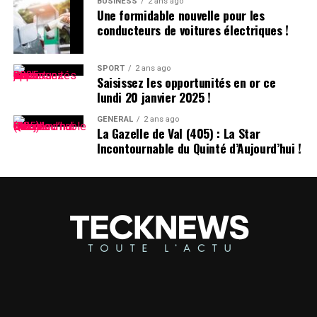
Prénom
BUSINESS
2 ans ago
Une formidable nouvelle pour les
conducteurs de voitures électriques !
Le choix d’un prénom peut avoir un impact significatif
sur notre identité personnelle tout au long de notre
existence. Que ce soit pour se distinguer ou pour
SPORT
2 ans ago
Saisissez les opportunités en or ce
s’intégrer dans un groupe social spécifique, chaque
lundi 20 janvier 2025 !
individu développe une relation particulière avec son
propre nom.
GÉNÉRAL
2 ans ago
La Gazelle de Val (405) : La Star
Incontournable du Quinté d’Aujourd’hui !
les prénoms ne sont pas simplement des désignations ;
ils portent avec eux des récits et influencent nos
interactions sociales depuis notre enfance jusqu’à l’âge
adulte.