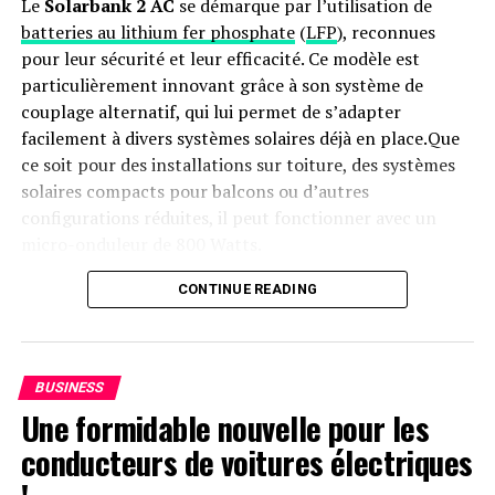
Le
Solarbank 2 AC
se démarque par l’utilisation de
batteries au lithium fer phosphate
(
LFP
), reconnues
pour leur sécurité et leur efficacité. Ce modèle est
particulièrement innovant grâce à son système de
couplage alternatif, qui lui permet de s’adapter
facilement à divers systèmes solaires déjà en place.Que
ce soit pour des installations sur toiture, des systèmes
solaires compacts pour balcons ou d’autres
configurations réduites, il peut fonctionner avec un
micro-onduleur de 800 Watts.
Capacité et flexibilité Énergétique
CONTINUE READING
Avec une capacité maximale d’injection dans le réseau
domestique atteignant 1200 watts,le Solarbank 2 AC
BUSINESS
peut être associé à deux régulateurs solaires MPPT. Cela
Une formidable nouvelle pour les
ouvre la possibilité d’ajouter jusqu’à 1200 watts
conducteurs de voitures électriques
supplémentaires via des panneaux solaires additionnels,
portant ainsi la puissance totale à un impressionnant