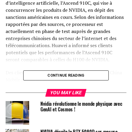
d’intelligence artificielle, l’Ascend 910C, qui vise à
concurrencer les produits de NVIDIA, en dépit des
sanctions américaines en cours. Selon des informations
rapportées par des sources, ce processeur est
actuellement en phase de test auprès de grandes
entreprises chinoises du secteur de l’internet et des
télécommunications. Huawei a informé ses clients
potentiels que les performances de l’Ascend 910C
seront comparables à celles du H100 de NVIDIA.
Des clients majeurs tels que ByteDance, Baidu et China
CONTINUE READING
Mobile manifestent un intérêt marqué pour
l’acquisition de ce nouveau processeur. Huawei prévoit
YOU MAY LIKE
de commencer les expéditions de l’Ascend 910C dès le
mois d’octobre. Les premières discussions laissent
Nvidia révolutionne le monde physique avec
entrevoir que les commandes pourraient dépasser les 70
GenAI et Cosmos !
000 unités, représentant une valeur totale d’environ 2
milliards de dollars.
NVIDIA dévoile le RTX 5090D sur mesure