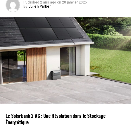
Published
2 ans ago
on
20 janvier 2025
l’algorithme ML-KEM. NIST prévoit de sélectionner un
By
Julien Parker
ou deux de ces algorithmes d’ici la fin de 2024.
Importance de la Transition
Dustin Moody, mathématicien au NIST, a encouragé les
administrateurs système à adopter rapidement ces
nouvelles normes, car l’intégration complète nécessite
du temps. « Il n’est pas nécessaire d’attendre d’autres
normes. Commencez dès maintenant à utiliser ces trois
algorithmes. Nous devons être préparés en cas
d’attaque qui pourrait compromettre ces algorithmes,
tout en continuant à travailler sur des plans de secours
pour protéger nos données. Pour la plupart des
applications, ces nouvelles normes sont essentielles, »
a-t-il déclaré.
Le Solarbank 2 AC : Une Révolution dans le Stockage
Énergétique
Innovations et Investissements