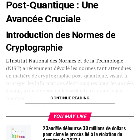
Post-Quantique : Une
Avancée Cruciale
Introduction des Normes de
Cryptographie
L’Institut National des Normes et de la Technologie
(NIST) a récemment dévoilé les normes tant attendues
en matière de cryptographie post-quantique, visant à
protéger les informations électroniques pour les années
à venir, à une époque où les ordinateurs quantiques
pourraient compromettre les algorithmes
CONTINUE READING
cryptographiques actuels.
YOU MAY LIKE
L’Avènement des Ordinateurs
23andMe débourse 30 millions de dollars
Quantiques
pour clore le procès lié à la violation de
données de 2023 !