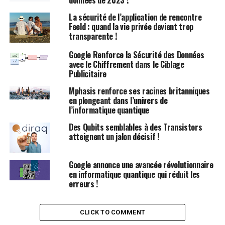
Bien que ces ordinateurs ne soient pas encore
La sécurité de l’application de rencontre
disponibles sur le marché, des experts estiment qu’ils
Feeld : quand la vie privée devient trop
transparente !
pourraient être accessibles dans une décennie. NIST a
cité des spécialistes qui prévoient que ces capacités de
Google Renforce la Sécurité des Données
traitement ultra-rapide pourraient émerger dans les dix
avec le Chiffrement dans le Ciblage
prochaines années.
Publicitaire
Mphasis renforce ses racines britanniques
Les Algorithmes Finalisés
en plongeant dans l’univers de
l’informatique quantique
Les normes récemment établies comprennent trois
Des Qubits semblables à des Transistors
algorithmes de cryptographie post-quantique :
atteignent un jalon décisif !
ML-KEM
(basé sur
CRYSTALS-Kyber
) : Cet
Google annonce une avancée révolutionnaire
algorithme est destiné à la cryptographie
en informatique quantique qui réduit les
générale, protégeant les données lors de leur
erreurs !
transit sur des réseaux publics.
ML-DSA
(anciennement connu sous le nom de
CLICK TO COMMENT
CRYSTALS-Dilithium) : Cet algorithme est conçu