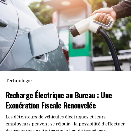
d’étendre cette compatibilité aux dispositifs Shelly.
Il existe également des craintes que d’autres nations
Durabilité et Résistance aux
accumulent des données cryptées, telles que des secrets
de sécurité nationale et des informations sensibles, en
Intempéries
attendant que la technologie leur permette de
déchiffrer ces informations, leur donnant ainsi accès à
Anker SOLIX met également l’accent sur la longévité du
des données hautement confidentielles.
Solarbank 2 AC. Conçu pour supporter au moins
6000
cycles de charge
, cet appareil a une durée de vie
Conclusion
estimée dépassant quinze ans. Il est accompagné d’une
garantie fabricant décennale et possède une
IBM a qualifié la publication de ces nouveaux
certification IP65 qui assure sa résistance face aux
Technologie
algorithmes de « jalon crucial pour renforcer la
intempéries tout en étant capable de fonctionner dans
protection des données cryptées à l’échelle mondiale
des températures variant entre -20 °C et +55 °C.
Recharge Électrique
au Bureau : Une
contre les cyberattaques », tout en soulignant son rôle
Exonération Fiscale
Renouvelée
dans le développement de ces normes. « Nous
Disponibilité et Offres
comprenons que ces avancées pourraient entraîner une
Promotionnelles
Les détenteurs de véhicules électriques et leurs
révolution dans la sécurité de nos données les plus
employeurs peuvent se réjouir : la possibilité d’effectuer
sensibles. Cependant, la publication par le NIST des
Le solarbank 2 AC est disponible sur le site officiel
des recharges gratuites sur le lieu de travail sera
trois premières normes de cryptographie post-