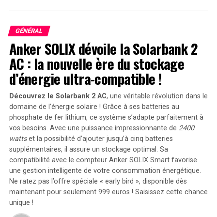
pour sécuriser les signatures numériques,
essentielles pour l’authentification en ligne.
GÉNÉRAL
SLH-DSA
(initialement soumis sous le nom de
Anker SOLIX dévoile la Solarbank 2
Sphincs+) : Comme ML-DSA, il est également
AC : la nouvelle ère du stockage
utilisé pour les signatures numériques.
d’énergie ultra-compatible !
Un quatrième algorithme,
FN-DSA
(précédemment
appelé
FALCON
), sera finalisé plus tard cette année et
Découvrez le Solarbank 2 AC
, une véritable révolution dans le
sera également destiné aux signatures numériques.
domaine de l’énergie solaire ! Grâce à ses batteries au
phosphate de fer lithium, ce système s’adapte parfaitement à
Évaluation de Normes
vos besoins. Avec une puissance impressionnante de
2400
watts
et la possibilité d’ajouter jusqu’à cinq batteries
Supplémentaires
supplémentaires, il assure un stockage optimal. Sa
compatibilité avec le compteur Anker SOLIX Smart favorise
NIST continue d’examiner deux autres ensembles
une gestion intelligente de votre consommation énergétique.
d’algorithmes qui pourraient servir de normes de
Ne ratez pas l’offre spéciale « early bird »
, disponible dès
secours à l’avenir. L’un de ces ensembles comprend trois
maintenant pour seulement 999 euros ! Saisissez cette chance
algorithmes de cryptographie générale, mais reposant
unique !
sur des problèmes mathématiques différents de ceux de