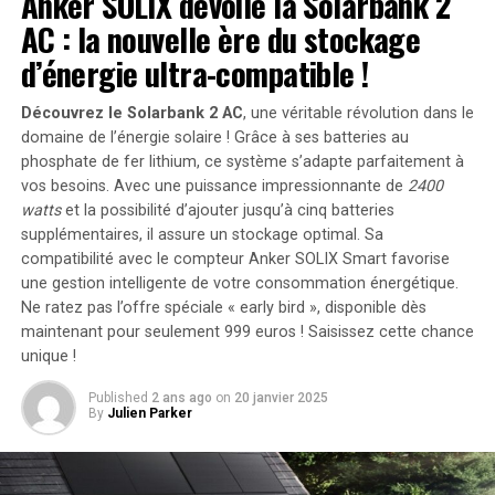
Anker SOLIX dévoile la Solarbank 2
signaux partagés entre des milliards de neurones dans
AC : la nouvelle ère du stockage
notre cerveau. Diverses substances chimiques sont
d’énergie ultra-compatible !
impliquées, mais tout se résume à l’activité électrique.
Nous pouvons mesurer cette activité et l’observer.
Découvrez le Solarbank 2 AC
, une véritable révolution dans le
domaine de l’énergie solaire ! Grâce à ses batteries au
Ben Rapoport, cofondateur et directeur scientifique de
phosphate de fer lithium, ce système s’adapte parfaitement à
Precision Neuroscience, a développé des réseaux
vos besoins. Avec une puissance impressionnante de
2400
d’électrodes fins et flexibles pouvant être insérés sous le
watts
et la possibilité d’ajouter jusqu’à cinq batteries
crâne par une petite incision. Une fois à l’intérieur, ces
supplémentaires, il assure un stockage optimal. Sa
électrodes se posent sur le cerveau d’une personne,
compatibilité avec le compteur Anker SOLIX Smart favorise
collectant les signaux des neurones.
une gestion intelligente de votre consommation énergétique.
Ne ratez pas l’offre spéciale « early bird »
, disponible dès
À ce jour, 17 personnes ont reçu ces électrodes sur leur
maintenant pour seulement 999 euros ! Saisissez cette chance
unique !
cerveau, permettant à Rapoport de capturer comment
leurs cerveaux forment des pensées. Découvrez sa vidéo
Published
2 ans ago
on
20 janvier 2025
montrant le cerveau en action.
By
Julien Parker
Les actualités incontournables