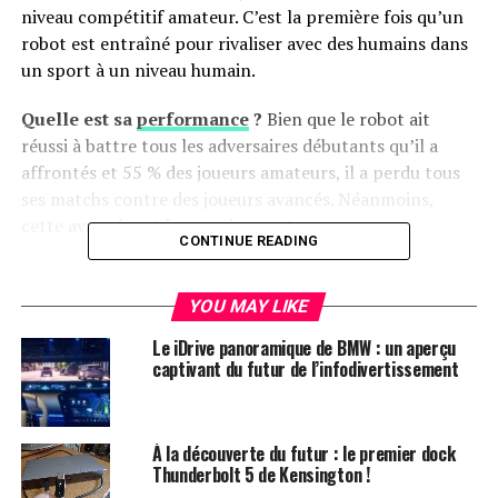
niveau compétitif amateur. C’est la première fois qu’un
robot est entraîné pour rivaliser avec des humains dans
un sport à un niveau humain.
Quelle est sa
performance
?
Bien que le robot ait
réussi à battre tous les adversaires débutants qu’il a
affrontés et 55 % des joueurs amateurs, il a perdu tous
ses matchs contre des joueurs avancés. Néanmoins,
cette avancée est impressionnante.
CONTINUE READING
Pourquoi est-ce important ?
Cette recherche
représente un pas vers la création de robots capables
YOU MAY LIKE
d’effectuer des tâches utiles avec compétence et
Le iDrive panoramique de BMW : un aperçu
sécurité dans des environnements réels tels que les
captivant du futur de l’infodivertissement
foyers et les entrepôts, un objectif de longue date pour
la communauté robotique.
À la découverte du futur : le premier dock
Un habitat spatial futuriste conçu pour s’auto-
Thunderbolt 5 de Kensington !
assembler en orbite