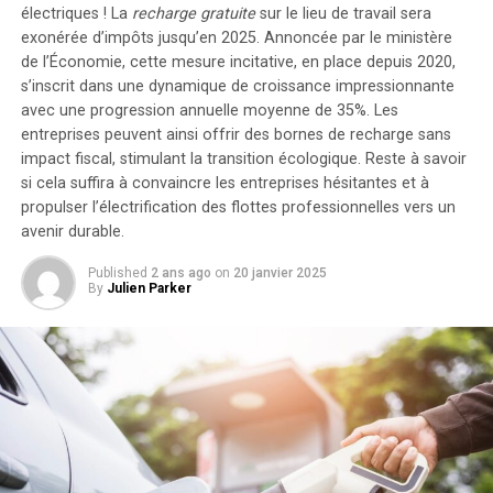
jusqu’à cinq batteries supplémentaires de 1,6
électriques ! La
recharge gratuite
sur le lieu de travail sera
Sa popularité augmente, mais cela ne garantit
kilowattheure chacune, augmentant la capacité totale à
exonérée d’impôts jusqu’en 2025. Annoncée par le ministère
pas la fiabilité de ses résultats. (FT $)
de l’Économie, cette mesure incitative, en place depuis 2020,
9,6 kilowattheures
.
s’inscrit dans une dynamique de croissance impressionnante
Intégration dans un Écosystème
avec une progression annuelle moyenne de
35%
. Les
FTX s’engage à indemniser ses clients à
entreprises peuvent ainsi offrir des bornes de recharge sans
hauteur de plus de 12 milliards de dollars
Intelligent
impact fiscal, stimulant la transition écologique. Reste à savoir
si cela suffira à convaincre les entreprises hésitantes et à
C’est bien plus que ce que de nombreux experts
propulser l’électrification des flottes professionnelles vers un
Le Solarbank 2 AC s’intègre parfaitement dans un
pensaient que ses victimes recevraient. (Ars
avenir durable.
écosystème énergétique intelligent grâce à sa
Technica)
compatibilité avec le compteur Anker SOLIX Smart et
Published
2 ans ago
on
20 janvier 2025
les prises intelligentes proposées par Anker. cette
By
Julien Parker
fonctionnalité permet une gestion optimisée de la
Citation du jour
consommation électrique tout en réduisant les pertes
« J’ai réussi à contrôler un Pikachu par la pensée, ce qui
énergétiques inutiles. De plus, Anker SOLIX prévoit
était plutôt amusant. »
d’étendre cette compatibilité aux dispositifs Shelly.
— Perri Karyal, streamer sur Twitch, décrivant son
Durabilité et Résistance aux
expérience avec une interface cerveau-ordinateur.