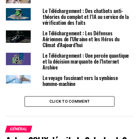
Le Téléchargement : Des chatbots anti-
Avec l’augmentation des voyages spatiaux, la Station
théories du complot et l’IA au service de la
spatiale internationale ne peut accueillir que 11
vérification des faits
personnes à la fois. L’Aurelia Institute, un laboratoire
Le Téléchargement : Les Défenses
d’architecture spatiale à but non lucratif basé à
Aériennes de l’Ukraine et les Héros du
Cambridge, MA, propose une solution : un habitat
Climat d’Aujourd’hui
pouvant être lancé en piles compactes de tuiles plates
Le Téléchargement : Une percée quantique
et s’auto-assembler en orbite.
et la décision marquante de l’Internet
Archive
Construire de grands habitats spatiaux est complexe et
Le voyage fascinant vers la symbiose
dangereux. Cependant, l’habitat spatial TESSERAE de
homme-machine
l’Aurelia Institute, qui ressemble à un ballon de football
futuriste d’un étage, pourrait simplifier
considérablement ce processus.
CLICK TO COMMENT
Une vidéo révélant le fonctionnement de notre
cerveau lors de la pensée
GÉNÉRAL
À quoi ressemble une pensée ? Les pensées résultent de