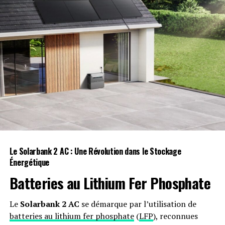
Le groupe publicitaire poursuivi par X ferme
ses portes
Il n’a pas les fonds nécessaires pour continuer à
fonctionner tout en se battant en justice. (NYT
$)
Le traitement CRISPR proposé aux patients
britanniques atteints de troubles sanguins
Les personnes souffrant de thalassémie
bénéficieront de ce traitement novateur
Le Solarbank 2 AC : Une Révolution dans le Stockage
gratuitement. (BBC)
Énergétique
Batteries au Lithium Fer Phosphate
Donald Trump aspire à devenir une star de
TikTok
Le
Solarbank 2 AC
se démarque par l’utilisation de
batteries au lithium fer phosphate
(
LFP
), reconnues
Des années après avoir tenté d’interdire