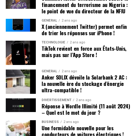
Victor Hugo », confie-t-il.
financement du terrorisme au Nigeria :
le point de vue du directeur de la NFIU
Une Enfance Entourée d’Autres « Hugo »
GÉNÉRAL
2 ans ago
X (anciennement Twitter) permet enfin
Dès son plus jeune âge, Hugo se retrouve entouré
de trier les réponses sur iPhone !
d’autres enfants portant le même nom. Selon les
statistiques de l’Insee,7 694 garçons ont été
TECHNOLOGIE
2 ans ago
TikTok revient en force aux États-Unis,
prénommés Hugo en 2000,faisant de ce prénom le
mais pas sur l’App Store !
quatrième plus populaire cette année-là. À l’école
primaire,il côtoie plusieurs camarades appelés Thibault
et autres prénoms similaires. Pour éviter toute
GÉNÉRAL
2 ans ago
Anker SOLIX dévoile la Solarbank 2 AC :
confusion lors des appels en classe, les enseignants
la nouvelle ère du stockage d’énergie
ajoutent souvent la première lettre du nom de famille
ultra-compatible !
après le prénom : ainsi devient-il rapidement « Hugo
D. », un surnom auquel il s’habitue sans arduousé.
DIVERTISSEMENT
2 ans ago
Réponse à Wordle Illimité (11 août 2024)
– Quel est le mot du jour ?
Pensées sur l’Identité Associée au
Prénom
BUSINESS
2 ans ago
Une formidable nouvelle pour les
conducteurs de voitures électriques !