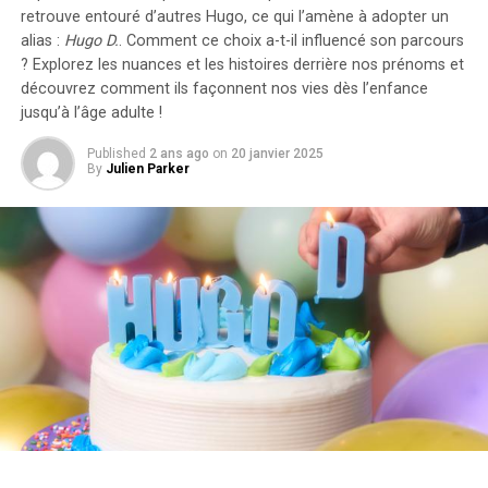
compte dans le calcul des avantages en nature. De plus,
retrouve entouré d’autres Hugo, ce qui l’amène à adopter un
un abattement de 50% sur ces avantages est maintenu
alias :
Hugo D.
. Comment ce choix a-t-il influencé son parcours
avec un plafond révisé à environ 2000 euros pour
? Explorez les nuances et les histoires derrière nos prénoms et
l’année prochaine.
découvrez comment ils façonnent nos vies dès l’enfance
jusqu’à l’âge adulte !
Accélération Vers une Mobilité Électrique
Published
2 ans ago
on
20 janvier 2025
By
Julien Parker
Cette initiative fait partie d’une stratégie globale visant
à promouvoir l’électrification du parc automobile
français. Cependant, les grandes entreprises
rencontrent encore des difficultés pour atteindre leurs
objectifs ; seulement 8% des nouveaux véhicules
immatriculés par ces entités étaient électriques en
2023. Ces incitations fiscales pourraient néanmoins
inciter davantage d’employeurs à franchir le
pas.Cependant, plusieurs défis demeurent concernant
les infrastructures nécessaires au chargement ainsi que
sur l’autonomie des véhicules et les perceptions parmi
les employés. Par ailleurs, la réduction progressive du