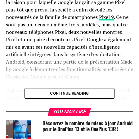
la raison pour laquelle Google lançait sa gamme Pixel
plus tôt que prévu, la société a enfin dévoilé les
nouveautés de la famille de smartphones
Pixel 9
. Ce ne
sont pas un, deux ou même trois modèles, mais quatre
nouveaux téléphones Pixel, deux nouvelles montres
Pixel et une paire d’écouteurs Pixel. Google a également
mis en avant ses nouvelles capacités d’intelligence
artificielle intégrées dans le système d’exploitation
Android, consacrant une partie de la présentation Made
by Google à démontrer les fonctionnalités améliorées de
l’assistant Google grâce à Gemini.
Voici un aperçu des points abordés lors de la keynote de
CONTINUE READING
Google et des nouveaux matériels annoncés. Notez que
les dates de disponibilité des appareils Pixel 9 varient.
YOU MAY LIKE
La fin d’une ère pour Android ?
Découvrez le nombre de mises à jour Android
pour le OnePlus 13 et le OnePlus 13R !
Je m’excuse pour l’exagération, mais Google a consacré