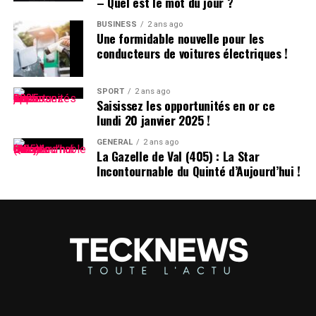
– Quel est le mot du jour ?
Pensées sur l’Identité Associée au
Prénom
BUSINESS
2 ans ago
Une formidable nouvelle pour les
conducteurs de voitures électriques !
Le choix d’un prénom peut avoir un impact significatif
sur notre identité personnelle tout au long de notre
existence. Que ce soit pour se distinguer ou pour
SPORT
2 ans ago
Saisissez les opportunités en or ce
s’intégrer dans un groupe social spécifique, chaque
lundi 20 janvier 2025 !
individu développe une relation particulière avec son
propre nom.
GÉNÉRAL
2 ans ago
La Gazelle de Val (405) : La Star
Incontournable du Quinté d’Aujourd’hui !
les prénoms ne sont pas simplement des désignations ;
ils portent avec eux des récits et influencent nos
interactions sociales depuis notre enfance jusqu’à l’âge
adulte.