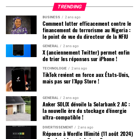
Enzo, également très en vogue à cette période. « Je
hésitantes et si cela permettra d’accélérer
TRENDING
pense que mes parents ont opté pour un prénom parmi
significativement l’électrification de leurs flottes
BUSINESS
2 ans ago
les plus répandus en France plutôt qu’en hommage à
professionnelles dans un avenir proche.
Comment lutter efficacement contre le
Victor Hugo », confie-t-il.
financement du terrorisme au Nigeria :
le point de vue du directeur de la NFIU
Une Enfance Entourée d’Autres « Hugo »
GÉNÉRAL
2 ans ago
X (anciennement Twitter) permet enfin
Dès son plus jeune âge, Hugo se retrouve entouré
de trier les réponses sur iPhone !
d’autres enfants portant le même nom. Selon les
statistiques de l’Insee,7 694 garçons ont été
TECHNOLOGIE
2 ans ago
TikTok revient en force aux États-Unis,
prénommés Hugo en 2000,faisant de ce prénom le
mais pas sur l’App Store !
quatrième plus populaire cette année-là. À l’école
primaire,il côtoie plusieurs camarades appelés Thibault
et autres prénoms similaires. Pour éviter toute
GÉNÉRAL
2 ans ago
Anker SOLIX dévoile la Solarbank 2 AC :
confusion lors des appels en classe, les enseignants
la nouvelle ère du stockage d’énergie
ajoutent souvent la première lettre du nom de famille
ultra-compatible !
après le prénom : ainsi devient-il rapidement « Hugo
D. », un surnom auquel il s’habitue sans arduousé.
DIVERTISSEMENT
2 ans ago
Réponse à Wordle Illimité (11 août 2024)