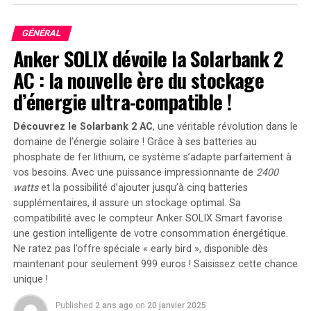
Gemini Live est plus conversationnel et naturel par
rapport à l’ancien assistant Google. Une nouvelle ère
GÉNÉRAL
s’annonce.
Anker SOLIX dévoile la Solarbank 2
Quatre nouveaux modèles de Pixel 9
AC : la nouvelle ère du stockage
d’énergie ultra-compatible !
C’est la plus grande variété jamais proposée aux
utilisateurs d’Android pour acheter du matériel
Découvrez le Solarbank 2 AC
, une véritable révolution dans le
directement auprès de Google. Quatre nouveaux
domaine de l’énergie solaire ! Grâce à ses batteries au
modèles de la génération Pixel 9 ont été lancés, dont
phosphate de fer lithium, ce système s’adapte parfaitement à
deux seront expédiés en premier et deux autres suivront
vos besoins. Avec une puissance impressionnante de
2400
par étapes. Il s’agit du Pixel 9, du
Pixel 9 Pro
, du
Pixel 9
watts
et la possibilité d’ajouter jusqu’à cinq batteries
Pro Fold
au Canada ! »>Pixel 9 Pro XL et du Pixel 9 Pro
supplémentaires, il assure un stockage optimal. Sa
Fold, tous alimentés par le même processeur central, le
compatibilité avec le compteur Anker SOLIX Smart favorise
Tensor G4. Google a déclaré lors de sa keynote que ce
une gestion intelligente de votre consommation énergétique.
nouveau CPU dispose d’un modèle Gemini Nano « trois
Ne ratez pas l’offre spéciale « early bird »
, disponible dès
maintenant pour seulement 999 euros ! Saisissez cette chance
fois plus sophistiqué » que celui expédié il y a neuf mois.
unique !
Le Tensor G4 offre environ le double des capacités de
traitement du Tensor G3 présent dans le Pixel 8.
Published
2 ans ago
on
20 janvier 2025