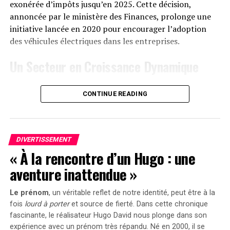
d’Anker SOLIX ainsi que sur Amazon au prix standard de
exonérée d’impôts jusqu’en 2025. Cette décision,
DON'T MISS
1299 euros
. Cependant, une offre promotionnelle
annoncée par le ministère des Finances, prolonge une
Auston Trusty brille avec son premier but pour Sheffield
United lors de la victoire en EFL Cup !
« early bird » sera active du
20 janvier au 23 février
initiative lancée en 2020 pour encourager l’adoption
2025
, permettant aux acheteurs intéressés d’acquérir
des véhicules électriques dans les entreprises.
cet appareil dès
999 euros
! Cette promotion inclut
Un Secteur en Croissance Dynamique
également un compteur Anker SOLIX Smart offert pour
chaque commande passée durant cette période spéciale.
Cette prolongation intervient à un moment clé, alors
CONTINUE READING
que le marché des voitures électriques continue
le Solarbank 2 AC représente une avancée significative
d’afficher une croissance remarquable. Entre 2020 et
dans le domaine du stockage énergétique domestique
2022, la progression annuelle moyenne a atteint 35%.
grâce à ses caractéristiques techniques avancées et son
En
2023
, les particuliers représentent désormais 84%
engagement envers la durabilité environnementale.
DIVERTISSEMENT
des acquisitions de véhicules électriques, contre
« À la rencontre d’un Hugo : une
seulement 68% en 2018.
aventure inattendue »
Concrètement,cette mesure permet aux sociétés
Le prénom
, un véritable reflet de notre identité, peut être à la
d’installer gratuitement des bornes de recharge pour
fois
lourd à porter
et source de
fierté
. Dans cette chronique
leurs employés sans impact fiscal. Les frais liés à
fascinante, le réalisateur Hugo David nous plonge dans son
l’électricité pour ces recharges ne seront pas pris en
expérience avec un prénom très répandu. Né en 2000, il se