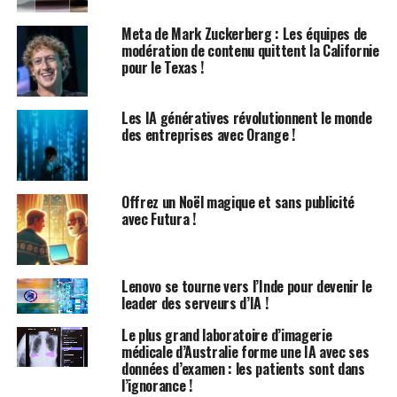
massivement dans ces sociétés ? Leur soutien revient à
subventionner un contenu destiné aux prédateurs.
Meta de Mark Zuckerberg : Les équipes de
modération de contenu quittent la Californie
en tant qu’experts en sécurité IA, nous avons soulevé
pour le Texas !
ces questions pour inciter ces entreprises à prendre les
mesures correctives nécessaires. Nous sommes heureux
Les IA génératives révolutionnent le monde
d’annoncer une avancée significative : Stable diffusion
des entreprises avec Orange !
version 1.5 a été retiré de Hugging Face suite à nos
interrogations. Cependant, il reste encore beaucoup à
faire et un progrès réel pourrait nécessiter une
Offrez un Noël magique et sans publicité
législation.
avec Futura !
L’Étendue du Problème lié aux
Lenovo se tourne vers l’Inde pour devenir le
Matériaux abusifs
leader des serveurs d’IA !
Les défenseurs de la sécurité infantile ont tiré la
Le plus grand laboratoire d’imagerie
sonnette d’alarme l’année dernière : une étude menée
médicale d’Australie forme une IA avec ses
données d’examen : les patients sont dans
par l’Internet Observatory de Stanford et l’organisation
l’ignorance !
non lucrative Thorn a révélé en juin 2023 que les outils