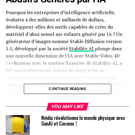
Pourquoi les entreprises d’intelligence artificielle,
évaluées à des millions et milliards de dollars,
développent-elles des outils capables de créer du
matériel d’abus sexuel sur enfants généré par IA ? Un
générateur d’images nommé Stable Diffusion version
1.5, développé par la société
Stability AI
plonge dans
une nouvelle dimension de l'IA avec Stable Video 4D
! »>Runway avec le soutien financier de Stability AI, a
été particulièrement pointé du doigt pour sa
contribution à la production de tels contenus. Des
plateformes populaires comme Hugging Face et Civitai
CONTINUE READING
hébergent ce modèle ainsi que d’autres qui pourraient
avoir été formés sur des images réelles d’abus sexuels
sur enfants.Dans certains cas, ces entreprises
YOU MAY LIKE
enfreignent même la loi en stockant du matériel
Nvidia révolutionne le monde physique avec
synthétique abusif sur leurs serveurs. Pourquoi alors des
GenAI et Cosmos !
géants comme Google, Nvidia ou Intel investissent-ils