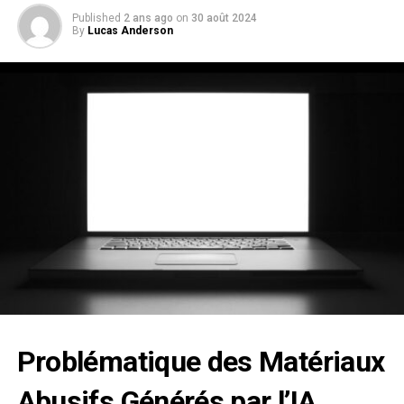
Published
2 ans ago
on
30 août 2024
By
Lucas Anderson
Problématique des Matériaux
Abusifs Générés par l’IA