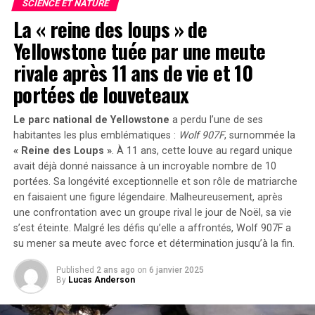
SCIENCE ET NATURE
permettant son téléchargement gratuit?
Pistes Découvertes dans les Cœurs
La « reine des loups » de
Yellowstone tuée par une meute
A noter qu’un scientifique spécialisé chez Integrity
Glaciaires
Institute , Jeff Allen , a découvert récemment que stable
rivale après 11 ans de vie et 10
diffusion v1 .5 avait enregistré plus six millions
Afin d’identifier la source de cette éruption, les
portées de louveteaux
téléchargements depuis huggging face durant
chercheurs ont analysé des cendres retrouvées dans des
seulement mois passé faisant ainsi figure modèle image
carottes glaciaires polaires. Leur étude a révélé que
Le parc national de Yellowstone
a perdu l’une de ses
generator plus populaire plateforme actuelle
l’éruption provenait du volcan Zavaritskii situé sur l’île
habitantes les plus emblématiques :
Wolf 907F
, surnommée la
isolée de Simushir,qui fait partie des îles Kouriles
« Reine des Loups »
. À 11 ans, cette louve au regard unique
Lutte Actuelle Contre Le CSAM
contestées entre la Russie et le Japon. Pendant la guerre
avait déjà donné naissance à un incroyable nombre de
10
portées
. Sa longévité exceptionnelle et son rôle de matriarche
froide, l’Union soviétique avait utilisé un cratère
Généré Par L’IA
en faisaient une figure légendaire. Malheureusement, après
volcanique inondé sur Simushir comme base secrète
une confrontation avec un groupe rival le jour de Noël, sa vie
pour sous-marins nucléaires.
s’est éteinte. Malgré les défis qu’elle a affrontés, Wolf 907F a
Le flot incessant rapports troublants concernant csam
su mener sa meute avec force et détermination jusqu’à la fin.
ncII ne faiblit pas malgré efforts déployés certaines
Les résultats publiés le 30 décembre 2024 dans la revue
compagnies améliorer sécurité produits via Tech
PNAS
, soulignent combien il reste encore à découvrir
Published
2 ans ago
on
6 janvier 2025
Coalition quel progrès observons-nous face problème
By
Lucas Anderson
concernant l’activité volcanique sur ces îles.
global?