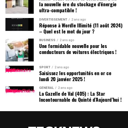
la nouvelle ère du stockage d’énergie
l’année pour dénicher les meilleures offres sur le
ultra-compatible !
MacBook pro ainsi que sur le MacBook Air qui présente
également plusieurs similitudes avec son homologue
DIVERTISSEMENT
2 ans ago
Réponse à Wordle Illimité (11 août 2024)
pro.
– Quel est le mot du jour ?
Comparaison des Prix Actuels
BUSINESS
2 ans ago
Une formidable nouvelle pour les
conducteurs de voitures électriques !
Vous trouverez ci-dessous des tableaux comparatifs
affichant les meilleurs prix actuels pour chaque modèle
standard du MacBook Pro (y compris ceux mis en vente
SPORT
2 ans ago
Saisissez les opportunités en or ce
depuis le 8 novembre). Des offres sont également
lundi 20 janvier 2025 !
disponibles pour certains modèles désormais
discontinués tant qu’ils restent en stock chez divers
GÉNÉRAL
2 ans ago
La Gazelle de Val (405) : La Star
détaillants.
Incontournable du Quinté d’Aujourd’hui !
Aperçu des Meilleures Offres Actuelles
M4 – MacBook Pro 14 pouces :