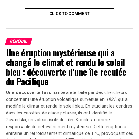
générateurs d’images IA largement accessibles étaient
déjà détournés par des acteurs malveillants pour
CLICK TO COMMENT
produire du matériel abusif sexuel sur enfants.Dans
certains cas, ces individus créaient leurs propres
versions personnalisées (un processus connu sous le
GÉNÉRAL
nom de fine-tuning) avec du matériel réel afin de
Une éruption mystérieuse qui a
générer des images spécifiques ciblant certaines
victimes.
changé le climat et rendu le soleil
bleu : découverte d’une île reculée
Un rapport publié en octobre dernier par Internet
du Pacifique
Watch Foundation au Royaume-Uni a mis en lumière la
facilité avec laquelle les acteurs malveillants produisent
Une découverte fascinante
a été faite par des chercheurs
désormais ce type de contenu photoréaliste à grande
concernant une éruption volcanique survenue en
1831
, qui a
échelle. Les chercheurs ont analysé plus de 11 000
modifié le climat et rendu le soleil bleu. En étudiant les cendres
images générées par IA postées dans un forum
CSAM
dans les carottes de glace polaires, ils ont identifié le
sur le
dark web
pendant un mois ; parmi celles-ci, près
Zavaritskii
, un volcan isolé des îles Kouriles, comme
de 3 000 ont été jugées suffisamment graves pour être
responsable de cet événement mystérieux. Cette éruption a
classifiées comme criminelles. Ce rapport appelait
entraîné un refroidissement climatique de 1 °C, provoquant des
également à un contrôle réglementaire renforcé