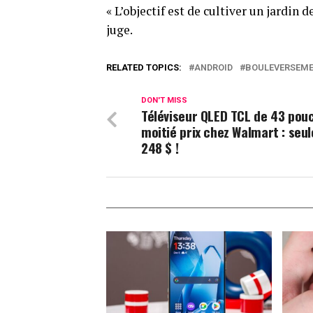
« L’objectif est de cultiver un jardin 
juge.
RELATED TOPICS:
ANDROID
BOULEVERSEM
DON'T MISS
Téléviseur QLED TCL de 43 pou
moitié prix chez Walmart : seu
248 $ !