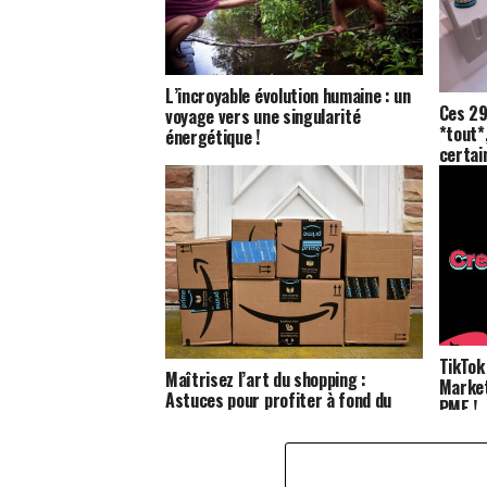
L’incroyable évolution humaine : un
Ces 29
voyage vers une singularité
*tout*
énergétique !
certai
de vos
TikTok
Maîtrisez l’art du shopping :
Market
Astuces pour profiter à fond du
PME !
Prime Day d’Amazon en octobre
2024 !