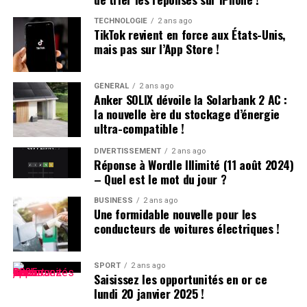
secteur sportif.
TECHNOLOGIE
2 ans ago
TikTok revient en force aux États-Unis,
Réponses aux Interrogations Soulevées par les
mais pas sur l’App Store !
Législateurs
GÉNÉRAL
2 ans ago
Lors d’une récente séance au Conseil législatif, plusieurs
Anker SOLIX dévoile la Solarbank 2 AC :
questions ont été posées concernant les initiatives du
la nouvelle ère du stockage d’énergie
gouvernement :
ultra-compatible !
DIVERTISSEMENT
2 ans ago
inspiration des Politiques Étrangères :
Réponse à Wordle Illimité (11 août 2024)
– Quel est le mot du jour ?
le gouvernement s’engage à s’inspirer des politiques
mises en œuvre dans d’autres régions tout en tenant
BUSINESS
2 ans ago
Une formidable nouvelle pour les
compte des spécificités locales. Des exemples incluent
conducteurs de voitures électriques !
l’innovation dans le secteur sportif et la création d’un
système moderne qui favorise la consommation liée au
sport.
SPORT
2 ans ago
Saisissez les opportunités en or ce
lundi 20 janvier 2025 !
Établissement d’Indicateurs de Performance :