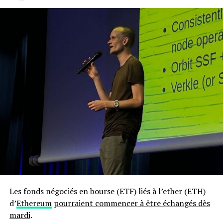
Les fonds négociés en bourse (ETF) liés à l’ether (ETH)
d’
Ethereum
pourraient commencer à être échangés dès
mardi
.