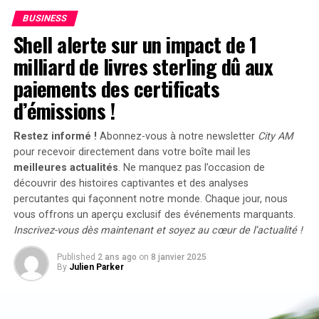
En
2023
, les particuliers représentent désormais 84%
BUSINESS
UP NEXT
des acquisitions de véhicules électriques, contre
La banque crypto-compatible Revolut prévoit de vendre
Shell alerte sur un impact de 1
pour 500 millions de dollars d’actions de ses employés,
seulement 68% en 2018.
milliard de livres sterling dû aux
valorisée à 45 milliards de dollars : WSJ
Concrètement,cette mesure permet aux sociétés
paiements des certificats
DON'T MISS
d’installer gratuitement des bornes de recharge pour
Beyond Meat lance un nouveau produit qui ne cherche
d’émissions !
leurs employés sans impact fiscal. Les frais liés à
pas à imiter le bœuf, le porc ou la volaille !
l’électricité pour ces recharges ne seront pas pris en
Restez informé !
Abonnez-vous à notre newsletter
City AM
compte dans le calcul des avantages en nature. De plus,
pour recevoir directement dans votre boîte mail les
un abattement de 50% sur ces avantages est maintenu
meilleures actualités
. Ne manquez pas l’occasion de
avec un plafond révisé à environ 2000 euros pour
découvrir des histoires captivantes et des analyses
l’année prochaine.
percutantes qui façonnent notre monde. Chaque jour, nous
vous offrons un aperçu exclusif des événements marquants.
Accélération Vers une Mobilité Électrique
Inscrivez-vous dès maintenant et soyez au cœur de l’actualité !
Published
2 ans ago
on
8 janvier 2025
Cette initiative fait partie d’une stratégie globale visant
By
Julien Parker
à promouvoir l’électrification du parc automobile
français. Cependant, les grandes entreprises
rencontrent encore des difficultés pour atteindre leurs