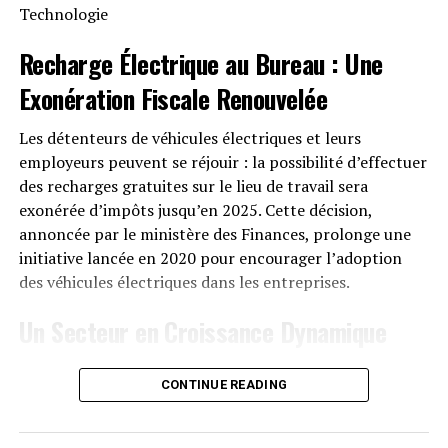
Technologie
tant qu’ils sont encore jeunes ? Cet ETF ether est-il
strictement destiné aux institutions tandis que les
Recharge Électrique
au Bureau : Une
investisseurs particuliers continueront à conserver leur
Exonération Fiscale
Renouvelée
ether sur Coinbase ou Robinhood ?
Et qui sera le leader du côté des émetteurs ? BlackRock
Les détenteurs de véhicules électriques et leurs
dominera-t-il également les flux de capitaux avec l’ETF
employeurs peuvent se réjouir : la possibilité d’effectuer
ether ?
des recharges gratuites sur le lieu de travail sera
exonérée d’impôts jusqu’en 2025. Cette décision,
Probablement, et que cela soit bon ou mauvais, seul le
annoncée par le ministère des Finances, prolonge une
temps nous le dira à partir de mardi.
initiative lancée en 2020 pour encourager l’adoption
des véhicules électriques dans les entreprises.
Remarque : Les opinions exprimées dans cette
colonne sont celles de l’auteur et ne reflètent pas
Un Secteur en Croissance Dynamique
nécessairement celles de CoinDesk, Inc. ou de ses
propriétaires et affiliés.
Cette prolongation intervient à un moment clé, alors
CONTINUE READING
que le marché des voitures électriques continue
d’afficher une croissance remarquable. Entre 2020 et
RELATED TOPICS:
CRYPTO-MONNAIES
ETFS
ETH
ETHEREUM
INVESTISSEMENT
2022, la progression annuelle moyenne a atteint 35%.