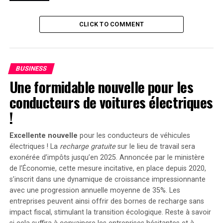
encore du prix.
CLICK TO COMMENT
Quel rôle pour la SEC ?
Je m’attendais à ce que les cryptomonnaies soient
BUSINESS
intégrées dans des ETF, car la Commission des valeurs
Une formidable nouvelle pour les
mobilières (SEC) a toujours considéré ces actifs comme
des titres, et
il existe de nombreux ETF remplis de titres
.
conducteurs de voitures électriques
Néanmoins, la SEC a été franchement hostile envers les
!
cryptomonnaies. Cela changera-t-il avec l’ETF ether ?
Excellente nouvelle
pour les conducteurs de véhicules
Récemment, la SEC a abandonné son action contre
électriques ! La
recharge gratuite
sur le lieu de travail sera
Consensys après que la société de logiciels Ethereum
ait
exonérée d’impôts jusqu’en 2025. Annoncée par le ministère
poursuivi la SEC en avril
, alléguant que le régulateur
de l’Économie, cette mesure incitative, en place depuis 2020,
enquêtait sur la possibilité qu’Ethereum, après la fusion,
s’inscrit dans une dynamique de croissance impressionnante
soit un titre. Peut-être verrons-nous un environnement
avec une progression annuelle moyenne de
35%
. Les
où la SEC cesse de s’immiscer. Ou peut-être que l’ETF
entreprises peuvent ainsi offrir des bornes de recharge sans
rendra encore plus clair que l’ether est en effet un titre
impact fiscal, stimulant la transition écologique. Reste à savoir