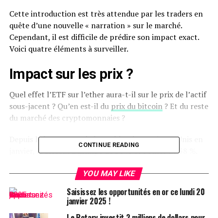
Cette introduction est très attendue par les traders en
quête d’une nouvelle « narration » sur le marché.
Cependant, il est difficile de prédire son impact exact.
Voici quatre éléments à surveiller.
Impact sur les prix ?
Quel effet l’ETF sur l’ether aura-t-il sur le prix de l’actif
sous-jacent ? Qu’en est-il du
prix du bitcoin
? Et du reste
du marché des cryptomonnaies ?
Depuis le lancement de l’ETF bitcoin aux États-Unis en
CONTINUE READING
janvier, le bitcoin a grimpé de 56 % et l’ether de 38 %.
Pouvons-nous nous attendre à un choc de prix similaire
YOU MAY LIKE
avec l’
ETF ether
? L’ether va-t-il augmenter ? Le bitcoin
Saisissez les opportunités en or ce lundi 20
également ? D’autres cryptomonnaies suivront-elles
janvier 2025 !
cette tendance ?
Le Rotary investit 2 millions de dollars pour