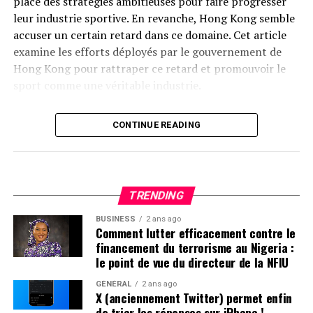
place des stratégies ambitieuses pour faire progresser
leur industrie sportive. En revanche, Hong Kong semble
accuser un certain retard dans ce domaine. Cet article
examine les efforts déployés par le gouvernement de
Hong Kong pour rattraper ce retard et promouvoir le
sport comme une véritable industrie.
Contexte Actuel du Secteur Sportif à Hong Kong
CONTINUE READING
Récemment, un rapport publié par l’Institut Xinhua a
souligné que l’industrie sportive est essentielle pour
devenir une puissance sportive mondiale. Entre 2017 et
TRENDING
2022, la valeur ajoutée de l’industrie sportive en Chine
continentale a connu une croissance annuelle moyenne
BUSINESS
2 ans ago
Comment lutter efficacement contre le
impressionnante de 13,5 %. En comparaison, Hong
financement du terrorisme au Nigeria :
Kong n’a enregistré qu’une augmentation modeste de
le point de vue du directeur de la NFIU
2,35 % durant la même période. Cette disparité soulève
GÉNÉRAL
2 ans ago
des questions sur les mesures que le gouvernement
X (anciennement Twitter) permet enfin
hongkongais pourrait adopter pour stimuler son propre
de trier les réponses sur iPhone !