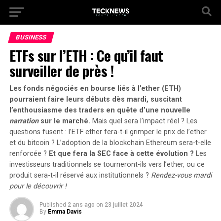
BUSINESS
ETFs sur l’ETH : Ce qu’il faut
surveiller de près !
Les fonds négociés en bourse liés à l’ether (ETH)
pourraient faire leurs débuts dès mardi, suscitant
l’enthousiasme des traders en quête d’une nouvelle
narration
sur le marché.
Mais quel sera l’impact réel ?
Les
questions fusent : l’ETF ether fera-t-il grimper le prix de l’ether
et du bitcoin ?
L’adoption de la blockchain Ethereum sera-t-elle
renforcée ?
Et que fera la SEC face à cette évolution ?
Les
investisseurs traditionnels se tourneront-ils vers l’ether, ou ce
produit sera-t-il réservé aux institutionnels ?
Rendez-vous mardi
pour le découvrir !
Published
2 ans ago
on
23 juillet 2024
By
Emma Davis