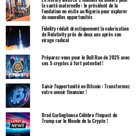
la santé maternelle : le président de la
Augmentation de l’adoption ?
Fondation en visite au Nigeria pour explorer
de nouvelles opportunités
Lorsque l’ETF ether commencera à être échangé, des
Fidelity réduit drastiquement la valorisation
investisseurs plus traditionnels pourraient obtenir une
de Relativity près de deux ans après son
exposition au
prix de l’ether
, mais leur engagement
virage radical
financier contribuera-t-il à l’adoption du réseau
Ethereum ?
Préparez-vous pour le Bull Run de 2025 avec
ces 5 cryptos à fort potentiel !
Les ETF apporteront sans aucun doute une légitimité à
cet actif aux yeux des investisseurs traditionnels.
Cependant, existe-t-il un lien direct (ou même indirect)
Saisir l’opportunité en Bitcoin : Transformez
entre un conseiller financier achetant l’ETF ether dans
votre avenir financier !
un IRA pour un client et ce même conseiller finissant
par miser sur son ether ou acheter le dernier memecoin
ERC-20 à la mode ?
Brad Garlinghouse Célèbre l’Impact de
Trump sur le Monde de la Crypto !
Je pense que c’est envisageable, mais je ne parierais pas
là-dessus, car, d’après mon expérience, les gens se
préoccupent d’abord du prix, puis encore du prix, et