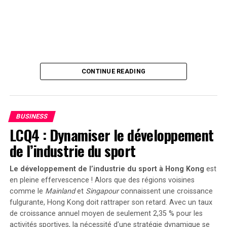
En maintenant ces mesures fiscales avantageuses
jusqu’en 2025 et au-delà, le gouvernement délivre un
message fort soutenant la transition écologique dans le
secteur du transport. Reste maintenant à voir si cela
suffira réellement à convaincre certaines entreprises
hésitantes et si cela permettra d’accélérer
CONTINUE READING
significativement l’électrification de leurs flottes
professionnelles dans un avenir proche.
BUSINESS
LCQ4 : Dynamiser le développement
de l’industrie du sport
Le développement de l’industrie du sport à Hong Kong
est
en pleine effervescence ! Alors que des régions voisines
comme le
Mainland
et
Singapour
connaissent une croissance
fulgurante, Hong Kong doit rattraper son retard. Avec un taux
de croissance annuel moyen de seulement 2,35 % pour les
activités sportives, la nécessité d’une stratégie dynamique se