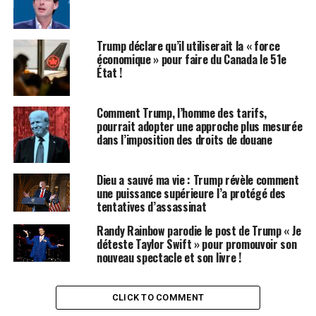
Gemini Trust Company, un acteur majeur dans le
domaine des échanges cryptographiques, a récemment
Trump déclare qu’il utiliserait la « force
accepté une pénalité financière s’élevant à 5 millions de
économique » pour faire du Canada le 51e
dollars auprès du CFTC. Cet accord met un terme aux
État !
poursuites judiciaires concernant des affirmations
jugées trompeuses au sujet du produit à terme Bitcoin
Comment Trump, l’homme des tarifs,
proposé par l’entreprise. Ce règlement intervient juste
pourrait adopter une approche plus mesurée
dans l’imposition des droits de douane
avant l’inauguration du président pro-crypto Donald
Trump, permettant ainsi d’éviter un procès prévu pour
le 21 janvier.
Dieu a sauvé ma vie : Trump révèle comment
une puissance supérieure l’a protégé des
Croissance Stratégique :
tentatives d’assassinat
Randy Rainbow parodie le post de Trump « Je
L’Optimisme Réglementaire
déteste Taylor Swift » pour promouvoir son
nouveau spectacle et son livre !
Renouvelé pour Gemini
Le CFTC avait accusé Gemini d’avoir fourni des
CLICK TO COMMENT
informations incomplètes sur les mesures mises en