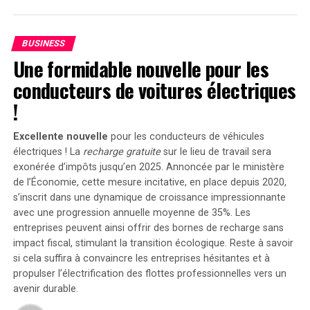
place pour éviter la manipulation du prix du Bitcoin
dans son produit dérivé. les accusations visaient
BUSINESS
principalement à garantir une concurrence équitable
Une formidable nouvelle pour les
entre tous les acteurs présents sur le marché
cryptographique. En choisissant d’accepter cet accord
conducteurs de voitures électriques
sans reconnaître sa responsabilité, l’échange se
!
concentre désormais sur ses opérations et sa croissance
future.
Excellente nouvelle
pour les conducteurs de véhicules
électriques ! La
recharge gratuite
sur le lieu de travail sera
Cet arrangement permet à la plateforme d’échange
exonérée d’impôts jusqu’en 2025. Annoncée par le ministère
numérique d’opérer sans faire face à des défis
de l’Économie, cette mesure incitative, en place depuis 2020,
réglementaires majeurs. cela lui donne également
s’inscrit dans une dynamique de croissance impressionnante
l’opportunité de réorienter ses ressources vers
avec une progression annuelle moyenne de
35%
. Les
l’amélioration continue de ses services et l’expansion de
entreprises peuvent ainsi offrir des bornes de recharge sans
sa clientèle. Le moment est propice alors que les
impact fiscal, stimulant la transition écologique. Reste à savoir
attentes grandissent quant aux nouvelles régulations
si cela suffira à convaincre les entreprises hésitantes et à
propulser l’électrification des flottes professionnelles vers un
favorables qui pourraient émerger sous la nouvelle
avenir durable.
administration.