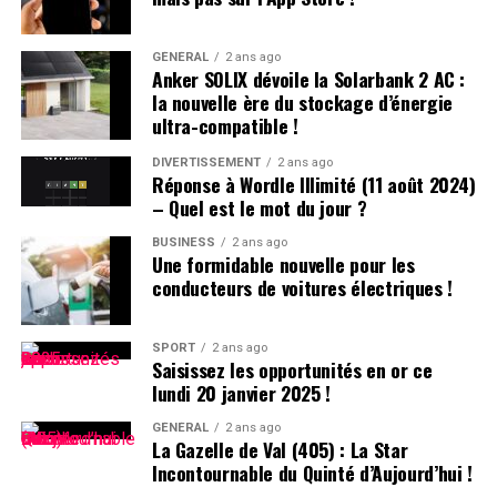
Législateurs
GÉNÉRAL
2 ans ago
Lors d’une récente séance au Conseil législatif, plusieurs
Anker SOLIX dévoile la Solarbank 2 AC :
questions ont été posées concernant les initiatives du
la nouvelle ère du stockage d’énergie
gouvernement :
ultra-compatible !
DIVERTISSEMENT
2 ans ago
inspiration des Politiques Étrangères :
Réponse à Wordle Illimité (11 août 2024)
– Quel est le mot du jour ?
le gouvernement s’engage à s’inspirer des politiques
mises en œuvre dans d’autres régions tout en tenant
BUSINESS
2 ans ago
Une formidable nouvelle pour les
compte des spécificités locales. Des exemples incluent
conducteurs de voitures électriques !
l’innovation dans le secteur sportif et la création d’un
système moderne qui favorise la consommation liée au
sport.
SPORT
2 ans ago
Saisissez les opportunités en or ce
lundi 20 janvier 2025 !
Établissement d’Indicateurs de Performance :
GÉNÉRAL
2 ans ago
La Gazelle de Val (405) : La Star
La nécessité d’établir des indicateurs clairs pour
Incontournable du Quinté d’Aujourd’hui !
mesurer le développement du sport comme industrie