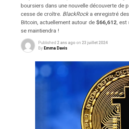
boursiers dans une nouvelle découverte de pr
cesse de croître.
BlackRock
a enregistré de
Bitcoin, actuellement autour de
$66,612
, est
se maintiendra !
Published
2 ans ago
on
23 juillet 2024
By
Emma Davis