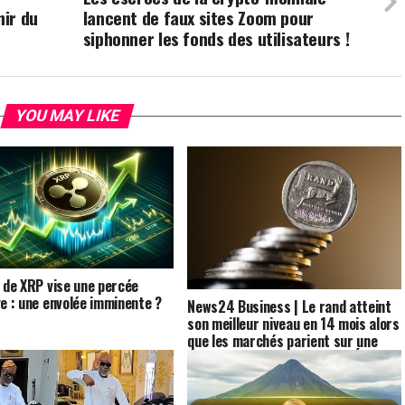
nir du
lancent de faux sites Zoom pour
siphonner les fonds des utilisateurs !
YOU MAY LIKE
x de XRP vise une percée
ve : une envolée imminente ?
News24 Business | Le rand atteint
son meilleur niveau en 14 mois alors
que les marchés parient sur une
énorme baisse des taux aux États-
Unis