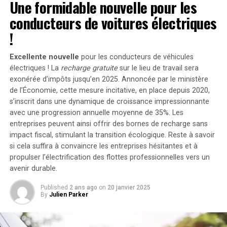
Une formidable nouvelle pour les
Contexte et Perspectives
conducteurs de voitures électriques
!
Cette décision de distribution de dividende reflète la
solidité financière d’EIC et son engagement envers ses
Excellente nouvelle
pour les conducteurs de véhicules
actionnaires. Avec un capital actuel de 562,5 millions de
électriques ! La
recharge gratuite
sur le lieu de travail sera
SAR et un nombre d’actions en circulation de 1,12
exonérée d’impôts jusqu’en 2025. Annoncée par le ministère
milliard, la société continue de démontrer sa capacité à
de l’Économie, cette mesure incitative, en place depuis 2020,
générer des rendements attractifs pour ses
s’inscrit dans une dynamique de croissance impressionnante
investisseurs. En 2023, le secteur des industries
avec une progression annuelle moyenne de
35%
. Les
électriques a connu une croissance de 5%, soulignant
entreprises peuvent ainsi offrir des bornes de recharge sans
impact fiscal, stimulant la transition écologique. Reste à savoir
l’importance de l’innovation et de l’efficacité dans ce
si cela suffira à convaincre les entreprises hésitantes et à
domaine.
propulser l’électrification des flottes professionnelles vers un
avenir durable.
Conclusion
Published
2 ans ago
on
20 janvier 2025
By
Julien Parker
Les actionnaires d’EIC peuvent s’attendre à recevoir
leur dividende à la fin du mois d’août, ce qui représente
une opportunité de retour sur investissement