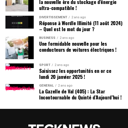
la nouvelle ère du stockage d’énergie
gouvernement :
ultra-compatible !
DIVERTISSEMENT
2 ans ago
inspiration des Politiques Étrangères :
Réponse à Wordle Illimité (11 août 2024)
– Quel est le mot du jour ?
le gouvernement s’engage à s’inspirer des politiques
mises en œuvre dans d’autres régions tout en tenant
BUSINESS
2 ans ago
Une formidable nouvelle pour les
compte des spécificités locales. Des exemples incluent
conducteurs de voitures électriques !
l’innovation dans le secteur sportif et la création d’un
système moderne qui favorise la consommation liée au
sport.
SPORT
2 ans ago
Saisissez les opportunités en or ce
lundi 20 janvier 2025 !
Établissement d’Indicateurs de Performance :
GÉNÉRAL
2 ans ago
La Gazelle de Val (405) : La Star
La nécessité d’établir des indicateurs clairs pour
Incontournable du Quinté d’Aujourd’hui !
mesurer le développement du sport comme industrie
est reconnue. Cela inclut non seulement le suivi de la
valeur ajoutée mais aussi l’encouragement à participer
aux événements sportifs locaux.