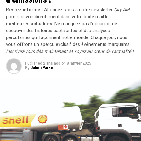
l’électricité pour ces recharges ne seront pas pris en
Restez informé !
Abonnez-vous à notre newsletter
City AM
compte dans le calcul des avantages en nature. De plus,
pour recevoir directement dans votre boîte mail les
un abattement de 50% sur ces avantages est maintenu
meilleures actualités
. Ne manquez pas l’occasion de
avec un plafond révisé à environ 2000 euros pour
découvrir des histoires captivantes et des analyses
l’année prochaine.
percutantes qui façonnent notre monde. Chaque jour, nous
vous offrons un aperçu exclusif des événements marquants.
Accélération Vers une Mobilité Électrique
Inscrivez-vous dès maintenant et soyez au cœur de l’actualité !
Published
2 ans ago
on
8 janvier 2025
Cette initiative fait partie d’une stratégie globale visant
By
Julien Parker
à promouvoir l’électrification du parc automobile
français. Cependant, les grandes entreprises
rencontrent encore des difficultés pour atteindre leurs
objectifs ; seulement 8% des nouveaux véhicules
immatriculés par ces entités étaient électriques en
2023. Ces incitations fiscales pourraient néanmoins
inciter davantage d’employeurs à franchir le
pas.Cependant, plusieurs défis demeurent concernant
les infrastructures nécessaires au chargement ainsi que
sur l’autonomie des véhicules et les perceptions parmi