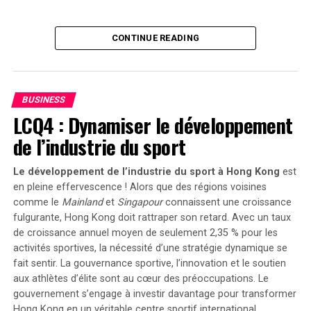
secteur du transport. Reste maintenant à voir si cela
suffira réellement à convaincre certaines entreprises
hésitantes et si cela permettra d’accélérer
CONTINUE READING
significativement l’électrification de leurs flottes
professionnelles dans un avenir proche.
BUSINESS
LCQ4 : Dynamiser le développement
de l’industrie du sport
Le développement de l’industrie du sport à Hong Kong
est
en pleine effervescence ! Alors que des régions voisines
comme le
Mainland
et
Singapour
connaissent une croissance
fulgurante, Hong Kong doit rattraper son retard. Avec un taux
de croissance annuel moyen de seulement 2,35 % pour les
activités sportives, la nécessité d’une stratégie dynamique se
fait sentir. La
gouvernance sportive
, l’innovation et le soutien
aux athlètes d’élite sont au cœur des préoccupations. Le
gouvernement s’engage à investir davantage pour transformer
Hong Kong en un véritable centre sportif international.