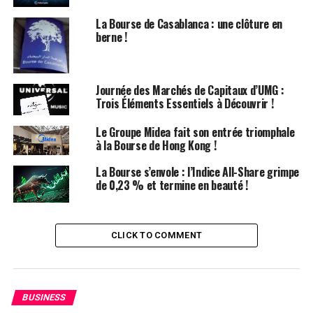
Détails du Dividende
La Bourse de Casablanca : une clôture en
berne !
Capital Actuel
SAR 562,
5 millions
Valeur Nominale
SAR 0,50 par action
Journée des Marchés de Capitaux d’UMG :
Trois Éléments Essentiels à Découvrir !
Nombre
1,12 milliard
d’Actions
Le Groupe Midea fait son entrée triomphale
Montant du
SAR 112,5 millions
à la Bourse de Hong Kong !
Dividende
La Bourse s’envole : l’Indice All-Share grimpe
Pourcentage du
20% (SAR 0,1 par action)
de 0,23 % et termine en beauté !
Capital
Date
8 août 2024 (Les actionnaires
d’Enregistrement
enregistrés auprès d’Edaa à la fin du
CLICK TO COMMENT
deuxième jour de négociation suivant la
date d’enregistrement)
Date de
28 août 2024
BUSINESS
Paiement