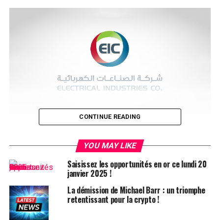
CONTINUE READING
Annonce du Conseil
YOU MAY LIKE
d’Administration
Saisissez les opportunités en or ce lundi 20
janvier 2025 !
Le conseil d’administration d’Electrical Industries Co.
(
EIC
) a pris la décision aujourd’hui, le 30 juillet, de verser
La démission de Michael Barr : un triomphe
retentissant pour la crypto !
un dividende en espèces de 20%, soit 0,1 SAR par action,
pour le premier semestre de l’année 2024.