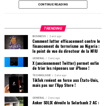
Contexte Actuel du Secteur Sportif à Hong Kong
CONTINUE READING
Récemment, un rapport publié par l’Institut Xinhua a
souligné que l’industrie sportive est essentielle pour
devenir une puissance sportive mondiale. Entre 2017 et
TRENDING
2022, la valeur ajoutée de l’industrie sportive en Chine
continentale a connu une croissance annuelle moyenne
BUSINESS
2 ans ago
Comment lutter efficacement contre le
impressionnante de 13,5 %. En comparaison, Hong
financement du terrorisme au Nigeria :
Kong n’a enregistré qu’une augmentation modeste de
le point de vue du directeur de la NFIU
2,35 % durant la même période. Cette disparité soulève
GÉNÉRAL
2 ans ago
des questions sur les mesures que le gouvernement
X (anciennement Twitter) permet enfin
hongkongais pourrait adopter pour stimuler son propre
de trier les réponses sur iPhone !
secteur sportif.
TECHNOLOGIE
2 ans ago
TikTok revient en force aux États-Unis,
Réponses aux Interrogations Soulevées par les
mais pas sur l’App Store !
Législateurs
GÉNÉRAL
2 ans ago
Lors d’une récente séance au Conseil législatif, plusieurs
Anker SOLIX dévoile la Solarbank 2 AC :
questions ont été posées concernant les initiatives du