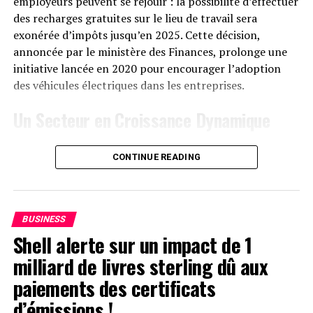
employeurs peuvent se réjouir : la possibilité d’effectuer
des recharges gratuites sur le lieu de travail sera
exonérée d’impôts jusqu’en 2025. Cette décision,
annoncée par le ministère des Finances, prolonge une
initiative lancée en 2020 pour encourager l’adoption
des véhicules électriques dans les entreprises.
Un Secteur en Croissance Dynamique
Cette prolongation intervient à un moment clé, alors
CONTINUE READING
que le marché des voitures électriques continue
d’afficher une croissance remarquable. Entre 2020 et
2022, la progression annuelle moyenne a atteint 35%.
En
2023
, les particuliers représentent désormais 84%
BUSINESS
des acquisitions de véhicules électriques, contre
Shell alerte sur un impact de 1
seulement 68% en 2018.
milliard de livres sterling dû aux
Concrètement,cette mesure permet aux sociétés
paiements des certificats
d’installer gratuitement des bornes de recharge pour
d’émissions !
leurs employés sans impact fiscal. Les frais liés à