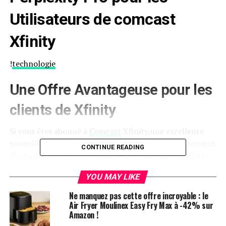
Utilisateurs de comcast
Xfinity
!
technologie
Une Offre Avantageuse pour les
clients de Xfinity
Si vous êtes abonné à
Comcast
Xfinity,une excellente
nouvelle vous attend : vous bénéficiez d’un abonnement
CONTINUE READING
d’un an au moteur de réponse AI Perplexity Pro. Cette
offre a été annoncée sur Threads et représente un
YOU MAY LIKE
avantage considérable pour les
utilisateurs.Contrairement à l’option gratuite,
Ne manquez pas cette offre incroyable : le
Perplexity Pro permet d’accéder à des réponses
Air Fryer Moulinex Easy Fry Max à -42% sur
Amazon !
illimitées en choisissant parmi plusieurs modèles d’IA,