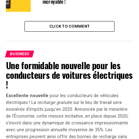
incroyable !
conseillé d’aborder les réponses fournies par l’IA avec
prudence. La société Condé Nast a accusé Perplexity de
plagiat et Amazon a mené une enquête concernant la
conformité des actions du service avec ses conditions
CLICK TO COMMENT
générales.
Bien que ces allégations ne soient pas nécessairement
représentatives du service lui-même, elles soulèvent des
BUSINESS
questions quant à la fiabilité des informations fournies
Une formidable nouvelle pour les
par l’outil.
conducteurs de voitures électriques
!
Clarification Importante
Excellente nouvelle
pour les conducteurs de véhicules
Mise à jour : Le 30 août 2023 – Une version antérieure
électriques ! La
recharge gratuite
sur le lieu de travail sera
contenait une formulation inexacte laissant entendre
exonérée d’impôts jusqu’en 2025. Annoncée par le ministère
qu’Amazon avait également accusé Perplexity de
de l’Économie, cette mesure incitative, en place depuis 2020,
plagiat. Il convient donc de préciser qu’Amazon a
s’inscrit dans une dynamique de croissance impressionnante
seulement enquêté sur des allégations formulées par
avec une progression annuelle moyenne de
35%
. Les
Wired
, publication appartenant à Condé Nast.
entreprises peuvent ainsi offrir des bornes de recharge sans