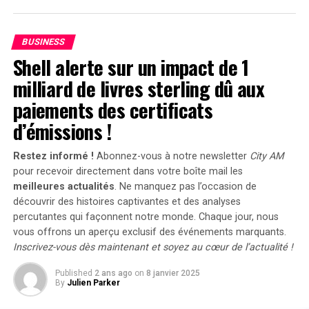
d’afficher une croissance remarquable. Entre 2020 et
2022, la progression annuelle moyenne a atteint 35%.
En
2023
, les particuliers représentent désormais 84%
BUSINESS
des acquisitions de véhicules électriques, contre
Shell alerte sur un impact de 1
seulement 68% en 2018.
milliard de livres sterling dû aux
Concrètement,cette mesure permet aux sociétés
paiements des certificats
d’installer gratuitement des bornes de recharge pour
d’émissions !
leurs employés sans impact fiscal. Les frais liés à
l’électricité pour ces recharges ne seront pas pris en
Restez informé !
Abonnez-vous à notre newsletter
City AM
compte dans le calcul des avantages en nature. De plus,
pour recevoir directement dans votre boîte mail les
un abattement de 50% sur ces avantages est maintenu
meilleures actualités
. Ne manquez pas l’occasion de
avec un plafond révisé à environ 2000 euros pour
découvrir des histoires captivantes et des analyses
l’année prochaine.
percutantes qui façonnent notre monde. Chaque jour, nous
vous offrons un aperçu exclusif des événements marquants.
Accélération Vers une Mobilité Électrique
Inscrivez-vous dès maintenant et soyez au cœur de l’actualité !
Published
2 ans ago
on
8 janvier 2025
Cette initiative fait partie d’une stratégie globale visant
By
Julien Parker
à promouvoir l’électrification du parc automobile