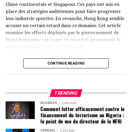
Chine continentale et Singapour. Ces pays ont mis en
place des stratégies ambitieuses pour faire progresser
leur industrie sportive. En revanche, Hong Kong semble
accuser un certain retard dans ce domaine. Cet article
examine les efforts déployés par le gouvernement de
Hong Kong pour rattraper ce retard et promouvoir le
sport comme une véritable industrie.
Contexte Actuel du Secteur Sportif à Hong Kong
CONTINUE READING
Récemment, un rapport publié par l’Institut Xinhua a
souligné que l’industrie sportive est essentielle pour
devenir une puissance sportive mondiale. Entre 2017 et
TRENDING
2022, la valeur ajoutée de l’industrie sportive en Chine
continentale a connu une croissance annuelle moyenne
BUSINESS
2 ans ago
Comment lutter efficacement contre le
impressionnante de 13,5 %. En comparaison, Hong
financement du terrorisme au Nigeria :
Kong n’a enregistré qu’une augmentation modeste de
le point de vue du directeur de la NFIU
2,35 % durant la même période. Cette disparité soulève
GÉNÉRAL
2 ans ago
des questions sur les mesures que le gouvernement