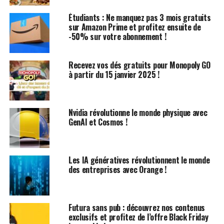
tels que
GPT-4o
,
Claude-3
et Sonar Large.
Étudiants : Ne manquez pas 3 mois gratuits
Comment profiter de l’Offre
sur Amazon Prime et profitez ensuite de
-50% sur votre abonnement !
Pour activer votre année gratuite avec Perplexity, il
suffit de vous connecter à votre compte
Xfinity Rewards
Recevez vos dés gratuits pour Monopoly GO
et d’obtenir un code promotionnel. Ensuite, entrez ce
à partir du 15 janvier 2025 !
code sur le site web de Perplexity pour commencer à
explorer des questions intrigantes comme « Qui était
cet acteur qui jouait le personnage excentrique dans
Nvidia révolutionne le monde physique avec
Office Space
? » (Pour details, il s’agit de Stephen Root
GenAI et Cosmos !
dans le rôle de Milton).
Valeur du Service et Précautions
Les IA génératives révolutionnent le monde
des entreprises avec Orange !
Un abonnement standard à Perplexity pro coûte
habituellement 20 dollars par mois. Cependant, grâce au
partenariat avec Comcast Xfinity, cette offre est
Futura sans pub : découvrez nos contenus
entièrement gratuite pendant un an. Néanmoins, il est
exclusifs et profitez de l’offre Black Friday