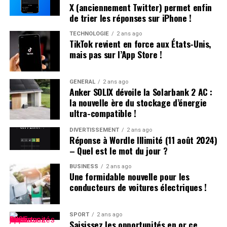
X (anciennement Twitter) permet enfin
hongkongais pourrait adopter pour stimuler son propre
de trier les réponses sur iPhone !
secteur sportif.
TECHNOLOGIE
2 ans ago
TikTok revient en force aux États-Unis,
Réponses aux Interrogations Soulevées par les
mais pas sur l’App Store !
Législateurs
GÉNÉRAL
2 ans ago
Lors d’une récente séance au Conseil législatif, plusieurs
Anker SOLIX dévoile la Solarbank 2 AC :
questions ont été posées concernant les initiatives du
la nouvelle ère du stockage d’énergie
gouvernement :
ultra-compatible !
DIVERTISSEMENT
2 ans ago
inspiration des Politiques Étrangères :
Réponse à Wordle Illimité (11 août 2024)
– Quel est le mot du jour ?
le gouvernement s’engage à s’inspirer des politiques
mises en œuvre dans d’autres régions tout en tenant
BUSINESS
2 ans ago
Une formidable nouvelle pour les
compte des spécificités locales. Des exemples incluent
conducteurs de voitures électriques !
l’innovation dans le secteur sportif et la création d’un
système moderne qui favorise la consommation liée au
sport.
SPORT
2 ans ago
Saisissez les opportunités en or ce