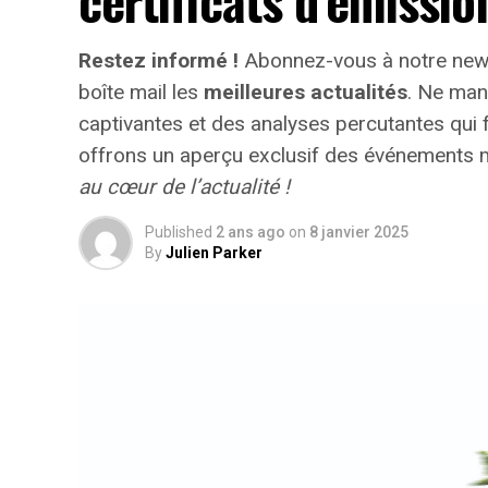
certificats d’émissio
parc automobile français. Cependant, les 
difficultés pour atteindre leurs objectifs
Restez informé !
Abonnez-vous à notre new
immatriculés par ces entités étaient électr
boîte mail les
meilleures actualités
. Ne man
néanmoins inciter davantage d’employeurs 
captivantes et des analyses percutantes qui
demeurent concernant les infrastructures 
offrons un aperçu exclusif des événements
l’autonomie des véhicules et les perceptio
au cœur de l’actualité !
progressive du bonus écologique pour les u
pourraient freiner cet élan vers une adopti
Published
2 ans ago
on
8 janvier 2025
By
Julien Parker
Avenir Prometteur Pour La Mobili
Malgré ces obstacles potentiels, il existe
électrique dans le milieu professionnel. 
engagement croissant envers la durabilité
vers une adoption accrue des véhicules éc
En maintenant ces mesures fiscales avant
délivre un message fort soutenant la trans