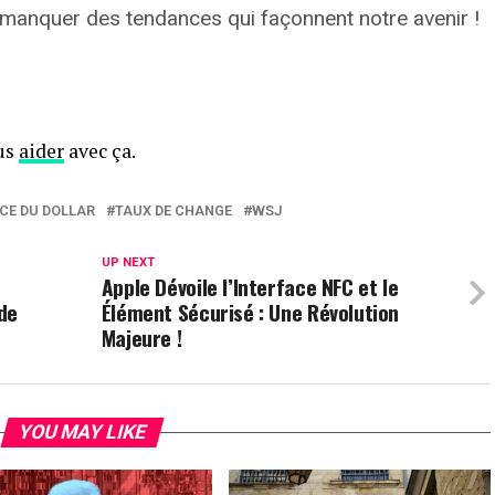
 manquer des tendances qui façonnent notre avenir !
ous
aider
avec ça.
ICE DU DOLLAR
TAUX DE CHANGE
WSJ
UP NEXT
Apple Dévoile l’Interface NFC et le
 de
Élément Sécurisé : Une Révolution
Majeure !
YOU MAY LIKE