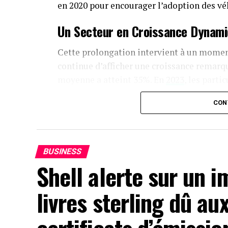
en 2020 pour encourager l’adoption des véh
Un Secteur en Croissance Dynam
Cette prolongation intervient à un moment
continue d’afficher une croissance remarqu
moyenne a atteint 35%. En
2023
, les part
acquisitions de véhicules électriques, co
CON
Concrètement,cette mesure permet aux soc
recharge pour leurs employés sans impact fis
recharges ne seront pas pris en compte dan
BUSINESS
abattement de 50% sur ces avantages est m
Shell alerte sur un i
euros pour l’année prochaine.
livres sterling dû a
Accélération Vers une Mobilité Él
Cette initiative fait partie d’une stratégi