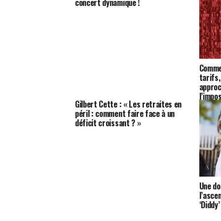
concert dynamique !
Comme
tarifs
approc
l’impo
Gilbert Cette : « Les retraites en
péril : comment faire face à un
déficit croissant ? »
Une do
l’asce
‘Diddy