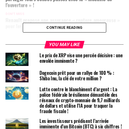
l’ouverture » !
DON'T MISS
Renault propose une assurance « rupture amoureuse »
pour les acheteurs de la Scenic E-Tech !
CONTINUE READING
YOU MAY LIKE
Le prix de XRP vise une percée décisive : une
envolée imminente ?
Dogecoin prêt pour un rallye de 100 % :
Shiba Inu, la clé de votre million ?
Lutte contre le blanchiment d’argent : La
police fédérale brésilienne démantèle des
réseaux de crypto-monnaie de 9,7 milliards
de dollars et utilise l’IA pour traquer la
fraude fiscale !
Les investisseurs prédisent l’arrivée
imminente d’un Bitcoin (BTC) à six chiffres !