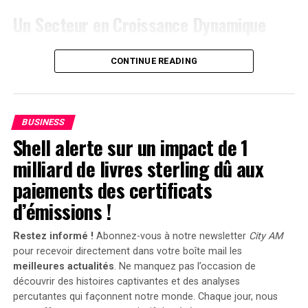
Un Secteur en Croissance Dynamique
Cette prolongation intervient à un moment clé, alors
CONTINUE READING
que le marché des voitures électriques continue
d’afficher une croissance remarquable. Entre 2020 et
2022, la progression annuelle moyenne a atteint 35%.
En
2023
, les particuliers représentent désormais 84%
BUSINESS
des acquisitions de véhicules électriques, contre
Shell alerte sur un impact de 1
seulement 68% en 2018.
milliard de livres sterling dû aux
Concrètement,cette mesure permet aux sociétés
paiements des certificats
d’installer gratuitement des bornes de recharge pour
d’émissions !
leurs employés sans impact fiscal. Les frais liés à
l’électricité pour ces recharges ne seront pas pris en
Restez informé !
Abonnez-vous à notre newsletter
City AM
compte dans le calcul des avantages en nature. De plus,
pour recevoir directement dans votre boîte mail les
un abattement de 50% sur ces avantages est maintenu
meilleures actualités
. Ne manquez pas l’occasion de
avec un plafond révisé à environ 2000 euros pour
découvrir des histoires captivantes et des analyses
l’année prochaine.
percutantes qui façonnent notre monde. Chaque jour, nous