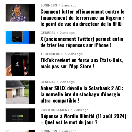
continentale a connu une croissance annuelle moyenne
BUSINESS
2 ans ago
Comment lutter efficacement contre le
impressionnante de 13,5 %. En comparaison, Hong
financement du terrorisme au Nigeria :
Kong n’a enregistré qu’une augmentation modeste de
le point de vue du directeur de la NFIU
2,35 % durant la même période. Cette disparité soulève
GÉNÉRAL
2 ans ago
des questions sur les mesures que le gouvernement
X (anciennement Twitter) permet enfin
hongkongais pourrait adopter pour stimuler son propre
de trier les réponses sur iPhone !
secteur sportif.
TECHNOLOGIE
2 ans ago
TikTok revient en force aux États-Unis,
Réponses aux Interrogations Soulevées par les
mais pas sur l’App Store !
Législateurs
GÉNÉRAL
2 ans ago
Lors d’une récente séance au Conseil législatif, plusieurs
Anker SOLIX dévoile la Solarbank 2 AC :
questions ont été posées concernant les initiatives du
la nouvelle ère du stockage d’énergie
gouvernement :
ultra-compatible !
DIVERTISSEMENT
2 ans ago
inspiration des Politiques Étrangères :
Réponse à Wordle Illimité (11 août 2024)
– Quel est le mot du jour ?
le gouvernement s’engage à s’inspirer des politiques
mises en œuvre dans d’autres régions tout en tenant
BUSINESS
2 ans ago