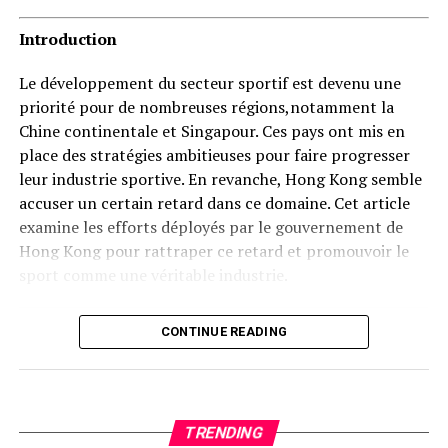
Introduction
Le développement du secteur sportif est devenu une
priorité pour de nombreuses régions,notamment la
Chine continentale et Singapour. Ces pays ont mis en
place des stratégies ambitieuses pour faire progresser
leur industrie sportive. En revanche, Hong Kong semble
accuser un certain retard dans ce domaine. Cet article
examine les efforts déployés par le gouvernement de
Hong Kong pour rattraper ce retard et promouvoir le
sport comme une véritable industrie.
Contexte Actuel du Secteur Sportif à Hong Kong
CONTINUE READING
Récemment, un rapport publié par l’Institut Xinhua a
souligné que l’industrie sportive est essentielle pour
devenir une puissance sportive mondiale. Entre 2017 et
TRENDING
2022, la valeur ajoutée de l’industrie sportive en Chine