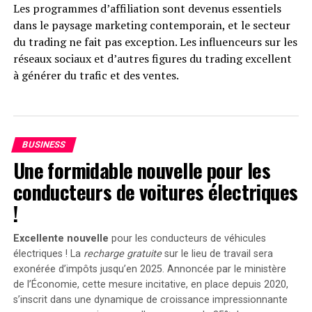
Les programmes d’affiliation sont devenus essentiels
dans le paysage marketing contemporain, et le secteur
du trading ne fait pas exception. Les influenceurs sur les
réseaux sociaux et d’autres figures du trading excellent
à générer du trafic et des ventes.
Cependant, les modèles d’affiliation actuels posent deux
problèmes majeurs :
BUSINESS
1. Les affiliés sont incités à changer de marque
Une formidable nouvelle pour les
fréquemment.
conducteurs de voitures électriques
2. Les entreprises risquent de perdre des revenus
!
cruciaux si elles ne parviennent pas à conserver leurs
meilleurs affiliés lorsqu’ils changent de marque ou
Excellente nouvelle
pour les conducteurs de véhicules
décident de lancer leur propre entreprise.
électriques ! La
recharge gratuite
sur le lieu de travail sera
exonérée d’impôts jusqu’en 2025. Annoncée par le ministère
FunderPro a développé un nouveau modèle d’affiliation
de l’Économie, cette mesure incitative, en place depuis 2020,
qui vise à résoudre ces deux préoccupations.
s’inscrit dans une dynamique de croissance impressionnante