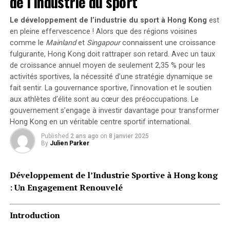
de l’industrie du sport
Commissions d’Affiliation : Un Modèle Gagnant
Le développement de l’industrie du sport à Hong Kong
est
Les commissions sont attribuées sur chaque vente
en pleine effervescence ! Alors que des régions voisines
réalisée via le lien d’affiliation, et non seulement sur la
comme le
Mainland
et
Singapour
connaissent une croissance
première ou les premières ventes, conformément aux
fulgurante, Hong Kong doit rattraper son retard. Avec un taux
normes du secteur. Les affiliés peuvent bénéficier de
de croissance annuel moyen de seulement 2,35 % pour les
activités sportives, la nécessité d’une stratégie dynamique se
commissions qui augmentent en fonction du volume,
fait sentir. La
gouvernance sportive
, l’innovation et le soutien
atteignant jusqu’à 20 % sur chaque défi vendu.
aux athlètes d’élite sont au cœur des préoccupations. Le
gouvernement s’engage à investir davantage pour transformer
Cette approche permet aux affiliés de se concentrer sur
Hong Kong en un véritable centre sportif international.
un seul produit, renforçant ainsi leur confiance envers
Published
2 ans ago
on
8 janvier 2025
la marque qui les récompense de manière continue. Cela
By
Julien Parker
élimine également le temps perdu à changer de marque,
tout en consolidant la crédibilité de l’affilié, qui n’est
Développement de l’Industrie Sportive à Hong kong
plus perçu comme un simple vendeur.
: Un Engagement Renouvelé
D’un autre côté, inciter les affiliés à être plus
performants est une stratégie commerciale judicieuse.
Introduction
Cela renforce encore davantage la relation de confiance