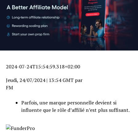
2024-07-24T15:54:59.318+02:00
J
e
u
d
i
,
2
4
/
0
7
/
2
0
2
4
|
1
3
:
5
4
G
M
T
par
FM
Parfois, une marque personnelle devient si
influente que le rôle d’affilié n’est plus suffisant.