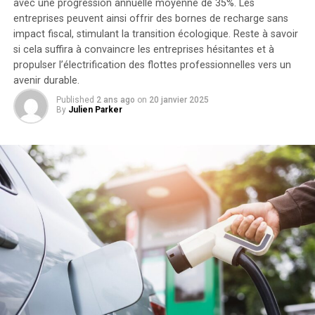
Découvrons-le.
avec une progression annuelle moyenne de
35%
. Les
entreprises peuvent ainsi offrir des bornes de recharge sans
Un Modèle de Commission
impact fiscal, stimulant la transition écologique. Reste à savoir
si cela suffira à convaincre les entreprises hésitantes et à
Innovant Favorisant la Fidélité
propulser l’électrification des flottes professionnelles vers un
avenir durable.
FunderPro a mis en place une structure de commission
Published
2 ans ago
on
20 janvier 2025
By
Julien Parker
pour ses affiliés qui les incite à rester, plutôt qu’à se
tourner vers la prochaine offre attrayante.
Les deux fondements principaux de ce modèle
d’affiliation sont :
· Les commissions sont versées sur chaque vente réalisée
via le lien d’affiliation, et non seulement sur la première
ou les premières ventes, comme c’est souvent le cas
dans l’industrie.
· Les commissions augmentent en fonction du volume.
Les affiliés peuvent toucher jusqu’à 20 % de commission