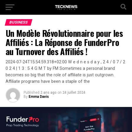
BUSINESS
Un Modèle Révolutionnaire pour les
Affiliés : La Réponse de FunderPro
au Turnover des Affiliés !
2024-07-24T15:54:59.318+02:00 W e d n e s d a y , 2 4 / 0 7 / 2
0 2 4 | 1 3 : 5 4 G M T by FM Sometimes a personal brand
becomes so big that the role of affiliate is just outgrown.
Affiliate programs have been a staple of the
Published
2 ans ago
on
24 juillet 2024
By
Emma Davis