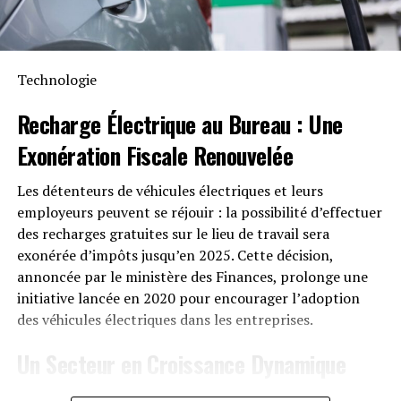
sur chaque défi vendu.
Permettre aux affiliés de gagner sur chaque défi
simplifie leur travail : ils n’ont qu’à se familiariser avec
Technologie
un seul produit et peuvent compter sur la marque pour
Recharge Électrique
au Bureau : Une
les récompenser indéfiniment. Cela élimine le temps
perdu à changer de marque, tout en renforçant la
Exonération Fiscale
Renouvelée
crédibilité de l’affilié, qui n’est plus perçu comme un
simple vendeur.
Les détenteurs de véhicules électriques et leurs
employeurs peuvent se réjouir : la possibilité d’effectuer
De plus, récompenser les affiliés en fonction de leur
des recharges gratuites sur le lieu de travail sera
efficacité est une stratégie commerciale judicieuse. Cela
exonérée d’impôts jusqu’en 2025. Cette décision,
renforce encore la relation de confiance entre
annoncée par le ministère des Finances, prolonge une
FunderPro et les marques affiliées, créant ainsi un
initiative lancée en 2020 pour encourager l’adoption
cercle vertueux.
des véhicules électriques dans les entreprises.
Technologie pour Lancer Votre
Un Secteur en Croissance Dynamique
Propre Société de Trading
Cette prolongation intervient à un moment clé, alors