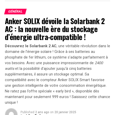
Investir pleinement dans votre projet
GÉNÉRAL
Anker SOLIX dévoile la Solarbank 2
Le monde des affaires est impitoyable, et de nombreuses
entreprises échouent chaque jour. Le succès ne vous sera
AC : la nouvelle ère du stockage
pas servi sur un plateau. Pour l’atteindre, il faut être
d’énergie ultra-compatible !
prêt à s’investir totalement.
Découvrez le Solarbank 2 AC
, une véritable révolution dans le
L’illustrateur et designer Rich Banks résume cela
domaine de l’énergie solaire ! Grâce à ses batteries au
parfaitement : « Ne faites pas les choses à moitié. Si
phosphate de fer lithium, ce système s’adapte parfaitement à
c’est quelque chose que vous désirez et pour lequel vous
vos besoins. Avec une puissance impressionnante de
2400
ressentez de la passion, donnez-vous à fond… sinon, ne
watts
et la possibilité d’ajouter jusqu’à cinq batteries
vous attendez pas à ce que cela fonctionne. »
supplémentaires, il assure un stockage optimal. Sa
compatibilité avec le compteur Anker SOLIX Smart favorise
N’oubliez pas que cet effort ne se limite pas au début de
une gestion intelligente de votre consommation énergétique.
votre parcours : il faudra continuer à investir du temps
Ne ratez pas l’offre spéciale « early bird »
, disponible dès
et de l’énergie tant que vous souhaitez que votre
maintenant pour seulement 999 euros ! Saisissez cette chance
entreprise prospère.
unique !
Published
2 ans ago
on
20 janvier 2025