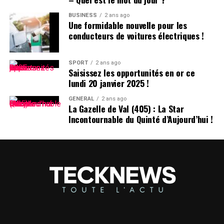
Pensées sur l’Identité Associée au
Prénom
BUSINESS
2 ans ago
Une formidable nouvelle pour les
conducteurs de voitures électriques !
Le choix d’un prénom peut avoir un impact significatif
sur notre identité personnelle tout au long de notre
existence. Que ce soit pour se distinguer ou pour
SPORT
2 ans ago
Saisissez les opportunités en or ce
s’intégrer dans un groupe social spécifique, chaque
lundi 20 janvier 2025 !
individu développe une relation particulière avec son
propre nom.
GÉNÉRAL
2 ans ago
La Gazelle de Val (405) : La Star
Incontournable du Quinté d’Aujourd’hui !
les prénoms ne sont pas simplement des désignations ;
ils portent avec eux des récits et influencent nos
interactions sociales depuis notre enfance jusqu’à l’âge
adulte.