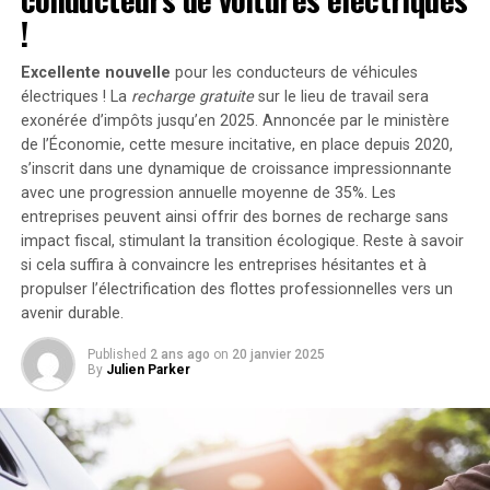
Young, illustratrice et designer, a construit son studio à
portant ainsi la puissance totale à un impressionnant
!
partir de zéro, en insistant sur l’importance de la
2400 watts
. Pour les utilisateurs nécessitant davantage
patience et de la passion pour les projets.
de stockage énergétique, il est possible d’intégrer
Excellente nouvelle
pour les conducteurs de véhicules
jusqu’à cinq batteries supplémentaires de 1,6
électriques ! La
recharge gratuite
sur le lieu de travail sera
S’adapter aux évolutions du marché
kilowattheure chacune, augmentant la capacité totale à
exonérée d’impôts jusqu’en 2025. Annoncée par le ministère
de l’Économie, cette mesure incitative, en place depuis 2020,
9,6 kilowattheures
.
Le monde numérique évolue rapidement, et rester
s’inscrit dans une dynamique de croissance impressionnante
pertinent nécessite une mise à jour continue de vos
Intégration dans un Écosystème
avec une progression annuelle moyenne de
35%
. Les
compétences. Au fil des ans, Creative Boom a intégré de
entreprises peuvent ainsi offrir des bornes de recharge sans
Intelligent
nouvelles technologies et appris de nouvelles
impact fiscal, stimulant la transition écologique. Reste à savoir
compétences pour rester à la pointe.
si cela suffira à convaincre les entreprises hésitantes et à
propulser l’électrification des flottes professionnelles vers un
Le Solarbank 2 AC s’intègre parfaitement dans un
Que ce soit en maîtrisant le
SEO
, en comprenant les
avenir durable.
écosystème énergétique intelligent grâce à sa
algorithmes des réseaux sociaux ou en utilisant de
compatibilité avec le compteur Anker SOLIX Smart et
Published
2 ans ago
on
20 janvier 2025
nouveaux logiciels, l’adaptabilité est essentielle pour
les prises intelligentes proposées par Anker. cette
By
Julien Parker
maintenir la compétitivité de votre entreprise.
fonctionnalité permet une gestion optimisée de la
consommation électrique tout en réduisant les pertes
Croître à un rythme gérable
énergétiques inutiles. De plus, Anker SOLIX prévoit
d’étendre cette compatibilité aux dispositifs Shelly.