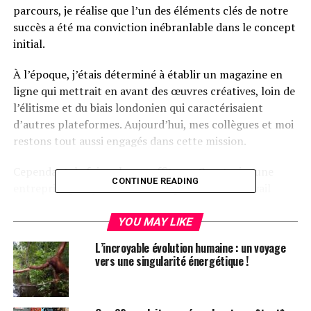
parcours, je réalise que l’un des éléments clés de notre
succès a été ma conviction inébranlable dans le concept
initial.
À l’époque, j’étais déterminé à établir un magazine en
ligne qui mettrait en avant des œuvres créatives, loin de
l’élitisme et du biais londonien qui caractérisaient
d’autres plateformes. Aujourd’hui, mes collègues et moi
restons tout aussi engagés dans cette mission.
Cependant, la foi seule ne suffit pas. Construire une
CONTINUE READING
entreprise prospère nécessite également du travail
acharné, un apprentissage continu, une prise de risques
calculée, et bien plus encore.
YOU MAY LIKE
L’incroyable évolution humaine : un voyage
J’ai donc pensé qu’il serait opportun de partager
vers une singularité énergétique !
quelques réflexions sur notre parcours et d’offrir des
conseils qui pourraient vous aider à développer votre
propre entreprise créative en 2024. J’ai également