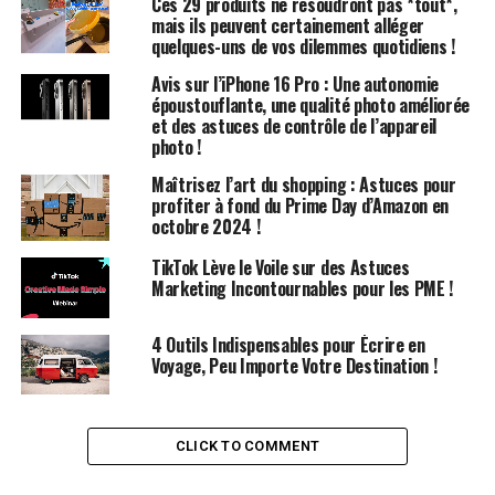
Ces 29 produits ne résoudront pas *tout*,
sollicité la communauté Creative Boom pour obtenir des
mais ils peuvent certainement alléger
conseils, et comme toujours, ils ont été à la hauteur.
quelques-uns de vos dilemmes quotidiens !
Vous pouvez découvrir certains de leurs meilleurs
Avis sur l’iPhone 16 Pro : Une autonomie
conseils ci-dessous.
époustouflante, une qualité photo améliorée
et des astuces de contrôle de l’appareil
Croire en votre idée et persévérer
photo !
Maîtrisez l’art du shopping : Astuces pour
Lorsque j’ai lancé Creative Boom en 2009, le paysage
profiter à fond du Prime Day d’Amazon en
était radicalement différent. Beaucoup doutaient de la
octobre 2024 !
viabilité d’un magazine en ligne dédié aux
TikTok Lève le Voile sur des Astuces
professionnels créatifs. Pourtant, ma conviction et ma
Marketing Incontournables pour les PME !
détermination ont été essentielles pour surmonter les
critiques et rester fidèle à ma vision.
4 Outils Indispensables pour Écrire en
Voyage, Peu Importe Votre Destination !
Il y a eu des moments de doute, mais la
persévérance
face à ces défis a été cruciale. Chaque grande idée
rencontre des obstacles. C’est votre passion et votre
CLICK TO COMMENT
engagement qui vous permettront de surmonter les
périodes difficiles et de faire prospérer votre projet.