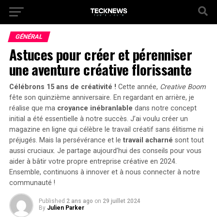
GÉNÉRAL
Astuces pour créer et pérenniser
une aventure créative florissante
Célébrons 15 ans de créativité !
Cette année,
Creative Boom
fête son quinzième anniversaire. En regardant en arrière, je
réalise que ma
croyance inébranlable
dans notre concept
initial a été essentielle à notre succès. J’ai voulu créer un
magazine en ligne qui célèbre le travail créatif sans élitisme ni
préjugés. Mais la
persévérance
et le
travail acharné
sont tout
aussi cruciaux. Je partage aujourd’hui des conseils pour vous
aider à bâtir votre propre entreprise créative en 2024.
Ensemble, continuons à innover et à nous connecter à notre
communauté !
Published
2 ans ago
on
29 juillet 2024
By
Julien Parker