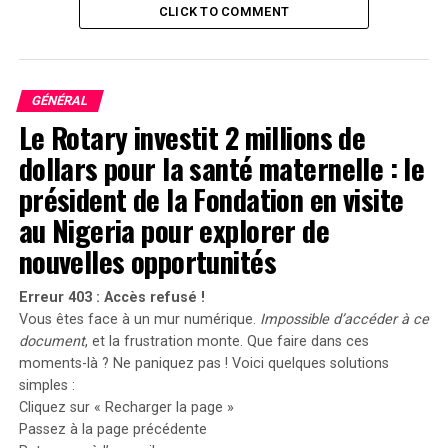
que votre pelvis est coincé dans une contraction.
CLICK TO COMMENT
Qu’est-ce qui peut provoquer la
tension de votre plancher
GÉNÉRAL
Le Rotary investit 2 millions de
pelvien ?
dollars pour la santé maternelle : le
Ce groupe musculaire fonctionne différemment de
président de la Fondation en visite
votre biceps, par exemple : vous devez contracter votre
au Nigeria pour explorer de
biceps pour bouger votre avant-bras, tandis que les
nouvelles opportunités
muscles du plancher pelvien sont
toujours
actifs,
soutenant les organes pelviens et stabilisant votre
tronc. Cela signifie que vous pouvez engager ces muscles
Erreur 403 : Accès refusé !
Vous êtes face à un mur numérique.
Impossible d’accéder à ce
sans vous en rendre compte tout au long de la journée,
document
, et la frustration monte. Que faire dans ces
un peu comme vous pourriez serrer les dents en période
moments-là ? Ne paniquez pas ! Voici quelques solutions
de stress. « Le plancher pelvien est une partie du corps
simples :
qui supporte des charges, donc c’est un endroit où la
Cliquez sur « Recharger la page »
tension peut s’accumuler », explique Lopa Pandya, MD,
Passez à la page précédente
MS, FACOG, uro-gynécologue et chirurgien