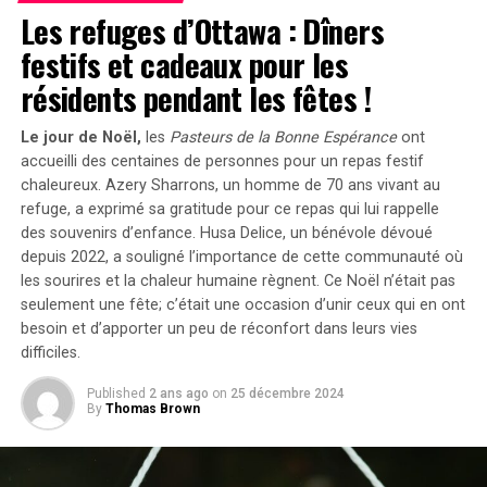
Les refuges d’Ottawa : Dîners
plancher pelvien tendu, vous pouvez rechercher l’aide
spécialisée d’un physiothérapeute. Voici les signes à
festifs et cadeaux pour les
surveiller :
résidents pendant les fêtes !
1. Si vous avez un vagin,
Le jour de Noël,
les
Pasteurs de la Bonne Espérance
ont
accueilli des centaines de personnes pour un repas festif
l’insertion de quelque chose est
chaleureux. Azery Sharrons, un homme de 70 ans vivant au
refuge, a exprimé sa gratitude pour ce repas qui lui rappelle
extrêmement douloureuse.
des souvenirs d’enfance.
Husa Delice, un bénévole dévoué
depuis 2022, a souligné l’importance de cette communauté où
Lorsque le plancher pelvien est verrouillé, il peut
les sourires et la chaleur humaine règnent.
Ce Noël n’était pas
restreindre l’entrée d’objets que vous pourriez vouloir
seulement une fête; c’était une occasion d’unir ceux qui en ont
insérer, comme un tampon, un spéculum, un doigt, un
besoin et d’apporter un peu de réconfort dans leurs vies
pénis ou un sextoy. Vous pourriez ressentir une
difficiles.
résistance, ou si vous parvenez à insérer quelque chose,
cela peut être très douloureux. « Toute douleur lors de
Published
2 ans ago
on
25 décembre 2024
By
Thomas Brown
la pénétration peut indiquer que ces muscles… ne
peuvent pas se détendre », explique Dr. Reardon.