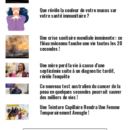
peuvent également se contracter et devenir difficiles à
relâcher, affectant environ 1 personne sur 10.
Que révèle la couleur de votre mucus sur
votre santé immunitaire ?
Cette tension peut être à l’origine de divers problèmes,
étant donné l’interconnexion de ces muscles avec les
intestins, la vessie et les organes sexuels. L’idéal serait
Une crise sanitaire mondiale imminente : ce
d’avoir un plancher pelvien équilibré, comme l’explique
fléau méconnu fauche une vie toutes les 20
secondes !
Darla Cathcart, PT, DPT, PhD, physiothérapeute
spécialisée dans le plancher pelvien en Arkansas. «
Lorsque vous toussez ou éternuez, il est essentiel que
Une mère perd la vie à cause d’une
ces muscles puissent se contracter pour éviter les
septicémie suite à un diagnostic tardif,
révèle l’enquête
fuites, mais ils doivent également être capables de se
détendre lors de l’évacuation des gaz, d’un mouvement
Ce nouveau test australien du cancer de la
intestinal, de l’accouchement ou de l’insertion d’un
peau en quelques secondes pourrait sauver
des milliers de vies !
objet dans le vagin », précise-t-elle.
Une Teinture Capillaire Rendra Une Femme
Dans les sections suivantes, des experts détaillent les
Temporairement Aveugle !
principaux symptômes d’un plancher pelvien tendu (ou
hypertonique) et les mesures à prendre si vous pensez