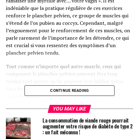
ramasser une myrtille avec… votre vagin ». Il est
indéniable que la pratique régulière de ces exercices
renforce le plancher pelvien, ce groupe de muscles qui
s’étend de l’os pubien au coccyx. Cependant, malgré
l’engouement pour le renforcement de ces muscles, on
parle rarement de l’importance de les détendre, ce qui
est crucial si vous ressentez des symptômes d’un
plancher pelvien tendu.
Tout comme n’importe quel autre muscle, ceux qui
composent le plancher pelvien peuvent être trop
tendus tout autant qu’ils peuvent être faibles. Selon
Sara Reardon, PT, DPT, WCS, physiothérapeute
CONTINUE READING
spécialisée dans le plancher pelvien à La Nouvelle-
Orléans, la faiblesse musculaire est souvent mise en
YOU MAY LIKE
avant car elle touche environ 24 % des femmes et 16 %
des hommes, avec des symptômes plus visibles, comme
La consommation de viande rouge pourrait
des fuites urinaires lors d’un rire. Cependant, il est
augmenter votre risque de diabète de type 2
: un fait méconnu !
important de noter que les muscles du plancher pelvien