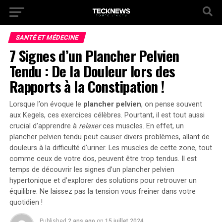
SANTÉ ET MÉDECINE
7 Signes d’un Plancher Pelvien
Tendu : De la Douleur lors des
Rapports à la Constipation !
Lorsque l’on évoque le
plancher pelvien
, on pense souvent
aux Kegels, ces exercices célèbres. Pourtant, il est tout aussi
crucial d’apprendre à
relaxer
ces muscles. En effet, un
plancher pelvien tendu peut causer divers problèmes, allant de
douleurs à la difficulté d’uriner.
Les muscles de cette zone, tout
comme ceux de votre dos, peuvent être trop tendus.
Il est
temps de découvrir les signes d’un plancher pelvien
hypertonique et d’explorer des solutions pour retrouver un
équilibre. Ne laissez pas la tension vous freiner dans votre
quotidien !
Published
2 ans ago
on
15 juillet 2024