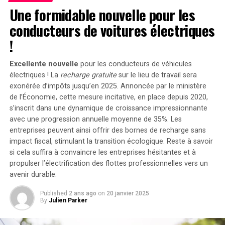
peut être associé à deux régulateurs solaires MPPT. Cela
Une formidable nouvelle pour les
ouvre la possibilité d’ajouter jusqu’à 1200 watts
conducteurs de voitures électriques
supplémentaires via des panneaux solaires additionnels,
portant ainsi la puissance totale à un impressionnant
!
2400 watts
. Pour les utilisateurs nécessitant davantage
de stockage énergétique, il est possible d’intégrer
Excellente nouvelle
pour les conducteurs de véhicules
jusqu’à cinq batteries supplémentaires de 1,6
électriques ! La
recharge gratuite
sur le lieu de travail sera
kilowattheure chacune, augmentant la capacité totale à
exonérée d’impôts jusqu’en 2025. Annoncée par le ministère
de l’Économie, cette mesure incitative, en place depuis 2020,
9,6 kilowattheures
.
s’inscrit dans une dynamique de croissance impressionnante
Intégration dans un Écosystème
avec une progression annuelle moyenne de
35%
. Les
entreprises peuvent ainsi offrir des bornes de recharge sans
Intelligent
impact fiscal, stimulant la transition écologique. Reste à savoir
si cela suffira à convaincre les entreprises hésitantes et à
propulser l’électrification des flottes professionnelles vers un
Le Solarbank 2 AC s’intègre parfaitement dans un
avenir durable.
écosystème énergétique intelligent grâce à sa
compatibilité avec le compteur Anker SOLIX Smart et
Published
2 ans ago
on
20 janvier 2025
les prises intelligentes proposées par Anker. cette
By
Julien Parker
fonctionnalité permet une gestion optimisée de la