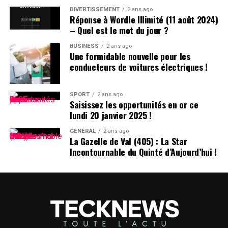
D. », un surnom auquel il s’habitue sans arduousé.
DIVERTISSEMENT
2 ans ago
Réponse à Wordle Illimité (11 août 2024)
– Quel est le mot du jour ?
Pensées sur l’Identité Associée au
Prénom
BUSINESS
2 ans ago
Une formidable nouvelle pour les
conducteurs de voitures électriques !
Le choix d’un prénom peut avoir un impact significatif
sur notre identité personnelle tout au long de notre
existence. Que ce soit pour se distinguer ou pour
SPORT
2 ans ago
Saisissez les opportunités en or ce
s’intégrer dans un groupe social spécifique, chaque
lundi 20 janvier 2025 !
individu développe une relation particulière avec son
propre nom.
GÉNÉRAL
2 ans ago
La Gazelle de Val (405) : La Star
Incontournable du Quinté d’Aujourd’hui !
les prénoms ne sont pas simplement des désignations ;
ils portent avec eux des récits et influencent nos
interactions sociales depuis notre enfance jusqu’à l’âge
adulte.