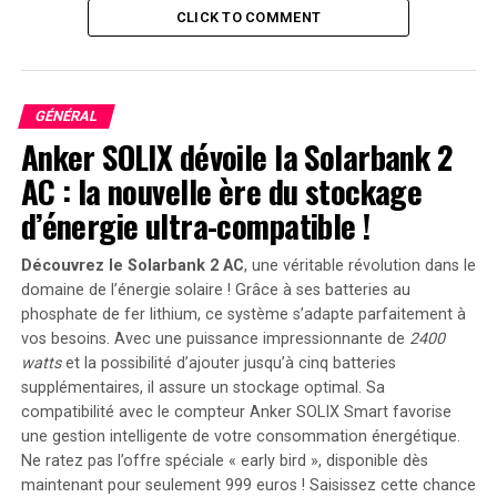
pas quelles actions il pourrait entreprendre, le
CLICK TO COMMENT
qualifiant de potentiellement dangereux.
Un passé criminel lourd
GÉNÉRAL
Ramon Alston purge actuellement une peine de
Anker SOLIX dévoile la Solarbank 2
réclusion à perpétuité à l’établissement correctionnel
de Bertie, après avoir été reconnu coupable de meurtre
AC : la nouvelle ère du stockage
au premier degré en 2018. Ce verdict faisait suite à la
d’énergie ultra-compatible !
tragédie survenue trois ans plus tôt, où il avait tué
Maleah Williams, une fillette d’un an, qui avait été
Découvrez le Solarbank 2 AC
, une véritable révolution dans le
touchée par une balle perdue alors qu’elle jouait.
domaine de l’énergie solaire ! Grâce à ses batteries au
phosphate de fer lithium, ce système s’adapte parfaitement à
Une recherche active en cours
vos besoins. Avec une puissance impressionnante de
2400
watts
et la possibilité d’ajouter jusqu’à cinq batteries
Plus de 114 agents des forces de l’ordre, à la fois locaux,
supplémentaires, il assure un stockage optimal. Sa
étatiques et fédéraux, ont été mobilisés pour fouiller
compatibilité avec le compteur Anker SOLIX Smart favorise
une zone de 760 acres, poursuivant leurs efforts jusqu’à
une gestion intelligente de votre consommation énergétique.
tard dans la nuit de mardi et le lendemain. Kirby
Ne ratez pas l’offre spéciale « early bird »
, disponible dès
Saunders, directeur des services d’urgence du comté
maintenant pour seulement 999 euros ! Saisissez cette chance