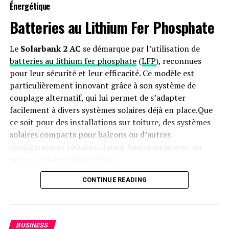
Énergétique
et Snickers s’associent à Cheez-It et Pringles !
Batteries au Lithium Fer Phosphate
DON'T MISS
L’application photo Halide de l’iPhone propose un mode
‘anti-intelligent’ pour simplifier la prise de vue en RAW !
Le
Solarbank 2 AC
se démarque par l’utilisation de
batteries au lithium fer phosphate
(
LFP
), reconnues
pour leur sécurité et leur efficacité. Ce modèle est
particulièrement innovant grâce à son système de
couplage alternatif, qui lui permet de s’adapter
facilement à divers systèmes solaires déjà en place.Que
ce soit pour des installations sur toiture, des systèmes
solaires compacts pour balcons ou d’autres
configurations réduites, il peut fonctionner avec un
micro-onduleur de 800 Watts.
Capacité et flexibilité Énergétique
CONTINUE READING
Avec une capacité maximale d’injection dans le réseau
domestique atteignant 1200 watts,le Solarbank 2 AC
BUSINESS