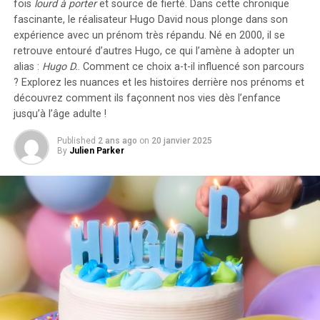
fois
lourd à porter
et source de
fierté
. Dans cette chronique
leurs employés sans impact fiscal. Les frais liés à
fascinante, le réalisateur Hugo David nous plonge dans son
l’électricité pour ces recharges ne seront pas pris en
expérience avec un prénom très répandu. Né en 2000, il se
compte dans le calcul des avantages en nature. De plus,
retrouve entouré d’autres Hugo, ce qui l’amène à adopter un
un abattement de 50% sur ces avantages est maintenu
alias :
Hugo D.
. Comment ce choix a-t-il influencé son parcours
avec un plafond révisé à environ 2000 euros pour
? Explorez les nuances et les histoires derrière nos prénoms et
l’année prochaine.
découvrez comment ils façonnent nos vies dès l’enfance
jusqu’à l’âge adulte !
Accélération Vers une Mobilité Électrique
Published
2 ans ago
on
20 janvier 2025
By
Julien Parker
Cette initiative fait partie d’une stratégie globale visant
à promouvoir l’électrification du parc automobile
français. Cependant, les grandes entreprises
rencontrent encore des difficultés pour atteindre leurs
objectifs ; seulement 8% des nouveaux véhicules
immatriculés par ces entités étaient électriques en
2023. Ces incitations fiscales pourraient néanmoins
inciter davantage d’employeurs à franchir le
pas.Cependant, plusieurs défis demeurent concernant
les infrastructures nécessaires au chargement ainsi que