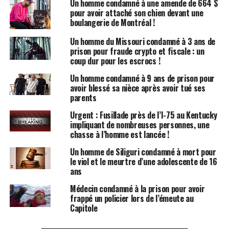
Un homme condamné à une amende de 664 $
New Balance. Il était menotté avec des chaînes au
pour avoir attaché son chien devant une
niveau de la taille. À ce jour, sa localisation reste
boulangerie de Montréal !
inconnue, mais les autorités pensent qu’il s’est dirigé
vers le nord de l’hôpital.
Un homme du Missouri condamné à 3 ans de
prison pour fraude crypto et fiscale : un
coup dur pour les escrocs !
Récompense pour des informations
Un homme condamné à 9 ans de prison pour
Pour toute information menant à sa capture, une
avoir blessé sa nièce après avoir tué ses
parents
récompense de 25 000 dollars a été mise en place. Ce
montant a été augmenté à 35 000 dollars grâce à une
Urgent : Fusillade près de l’I-75 au Kentucky
contribution de 10 000 dollars de la part des Marshals
impliquant de nombreuses personnes, une
chasse à l’homme est lancée !
américains.
Un homme de Siliguri condamné à mort pour
Un individu imprévisible
le viol et le meurtre d’une adolescente de 16
ans
Keith Acree, porte-parole du Département des
Médecin condamné à la prison pour avoir
corrections pour adultes de l’État, a déclaré lors d’une
frappé un policier lors de l’émeute au
conférence de presse que « c’est un individu
Capitole
imprévisible ». Il a ajouté que les autorités ne savaient