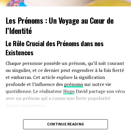
sur l’autonomie des véhicules et les perceptions parmi
les employés. Par ailleurs, la réduction progressive du
Les Prénoms : Un Voyage au Cœur de
bonus écologique pour les utilitaires et sa diminution
pour les particuliers pourraient freiner cet élan vers
l’Identité
une adoption plus large.
Le Rôle Crucial des Prénoms dans nos
Avenir Prometteur Pour La Mobilité
Existences
Électrique
Chaque personne possède un prénom, qu’il soit courant
Malgré ces obstacles potentiels, il existe un optimisme
ou singulier, et ce dernier peut engendrer à la fois fierté
quant au futur de la mobilité électrique dans le milieu
et embarras. Cet article explore la signification
professionnel. Les avancées technologiques continues
profonde et l’influence des
prénoms
sur notre vie
ainsi qu’un engagement croissant envers la durabilité
quotidienne. Le réalisateur
Hugo
David partage son vécu
devraient continuer à favoriser cette tendance vers une
avec un prénom qui a connu une forte popularité
adoption accrue des véhicules écologiques.
durant sa jeunesse.
En maintenant ces mesures fiscales avantageuses
une Naissance Sous le Signe de la Célébrité
jusqu’en 2025 et au-delà, le gouvernement délivre un
CONTINUE READING
Hugo David est né en 2000 à
Tours
, une époque où le
message fort soutenant la transition écologique dans le