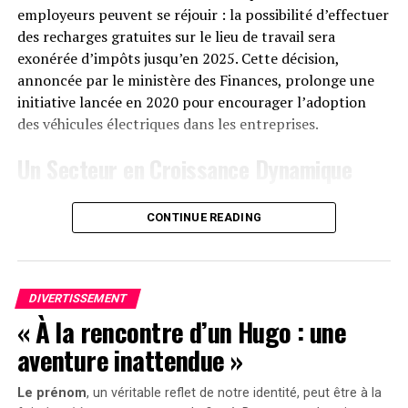
employeurs peuvent se réjouir : la possibilité d’effectuer
Le solarbank 2 AC est disponible sur le site officiel
des recharges gratuites sur le lieu de travail sera
d’Anker SOLIX ainsi que sur Amazon au prix standard de
exonérée d’impôts jusqu’en 2025. Cette décision,
1299 euros
. Cependant, une offre promotionnelle
annoncée par le ministère des Finances, prolonge une
« early bird » sera active du
20 janvier au 23 février
initiative lancée en 2020 pour encourager l’adoption
2025
, permettant aux acheteurs intéressés d’acquérir
des véhicules électriques dans les entreprises.
cet appareil dès
999 euros
! Cette promotion inclut
Un Secteur en Croissance Dynamique
également un compteur Anker SOLIX Smart offert pour
chaque commande passée durant cette période spéciale.
Cette prolongation intervient à un moment clé, alors
CONTINUE READING
que le marché des voitures électriques continue
le Solarbank 2 AC représente une avancée significative
d’afficher une croissance remarquable. Entre 2020 et
dans le domaine du stockage énergétique domestique
2022, la progression annuelle moyenne a atteint 35%.
grâce à ses caractéristiques techniques avancées et son
En
2023
, les particuliers représentent désormais 84%
engagement envers la durabilité environnementale.
DIVERTISSEMENT
des acquisitions de véhicules électriques, contre
« À la rencontre d’un Hugo : une
seulement 68% en 2018.
aventure inattendue »
Concrètement,cette mesure permet aux sociétés
Le prénom
, un véritable reflet de notre identité, peut être à la
d’installer gratuitement des bornes de recharge pour