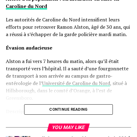
Caroline du Nord
Les autorités de Caroline du Nord intensifient leurs
efforts pour retrouver Ramon Alston, âgé de 30 ans, qui
a réussi à s’échapper de la garde policière mardi matin.
Évasion audacieuse
Alston a fui vers 7 heures du matin, alors qu’il était
transporté vers l’hôpital. Il a sauté d’une fourgonnette
de transport à son arrivée au campus de gastro-
entérologie de l’
Université de Caroline du Nord
, situé à
Hillsborough, dans le comté d’Orange, à l’est de
Greensboro.
CONTINUE READING
Description et derniers repères
Le fugitif était vêtu d’un t-shirt gris, de pantalons
YOU MAY LIKE
marron et de chaussures de sport blanches de la marque