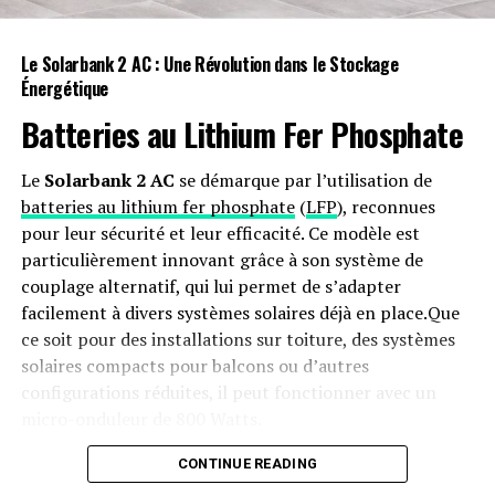
Le Solarbank 2 AC : Une Révolution dans le Stockage
Énergétique
Batteries au Lithium Fer Phosphate
Le
Solarbank 2 AC
se démarque par l’utilisation de
batteries au lithium fer phosphate
(
LFP
), reconnues
pour leur sécurité et leur efficacité. Ce modèle est
particulièrement innovant grâce à son système de
couplage alternatif, qui lui permet de s’adapter
facilement à divers systèmes solaires déjà en place.Que
ce soit pour des installations sur toiture, des systèmes
solaires compacts pour balcons ou d’autres
configurations réduites, il peut fonctionner avec un
micro-onduleur de 800 Watts.
Capacité et flexibilité Énergétique
CONTINUE READING