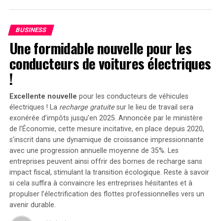
Avec une capacité maximale d’injection dans le réseau
domestique atteignant 1200 watts,le Solarbank 2 AC
BUSINESS
peut être associé à deux régulateurs solaires MPPT. Cela
Une formidable nouvelle pour les
ouvre la possibilité d’ajouter jusqu’à 1200 watts
conducteurs de voitures électriques
supplémentaires via des panneaux solaires additionnels,
portant ainsi la puissance totale à un impressionnant
!
2400 watts
. Pour les utilisateurs nécessitant davantage
de stockage énergétique, il est possible d’intégrer
Excellente nouvelle
pour les conducteurs de véhicules
jusqu’à cinq batteries supplémentaires de 1,6
électriques ! La
recharge gratuite
sur le lieu de travail sera
kilowattheure chacune, augmentant la capacité totale à
exonérée d’impôts jusqu’en 2025. Annoncée par le ministère
de l’Économie, cette mesure incitative, en place depuis 2020,
9,6 kilowattheures
.
s’inscrit dans une dynamique de croissance impressionnante
Intégration dans un Écosystème
avec une progression annuelle moyenne de
35%
. Les
entreprises peuvent ainsi offrir des bornes de recharge sans
Intelligent
impact fiscal, stimulant la transition écologique. Reste à savoir
si cela suffira à convaincre les entreprises hésitantes et à
propulser l’électrification des flottes professionnelles vers un
Le Solarbank 2 AC s’intègre parfaitement dans un
avenir durable.
écosystème énergétique intelligent grâce à sa
compatibilité avec le compteur Anker SOLIX Smart et