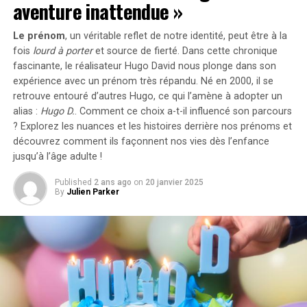
aventure inattendue »
Concrètement,cette mesure permet aux sociétés
Le prénom
, un véritable reflet de notre identité, peut être à la
d’installer gratuitement des bornes de recharge pour
fois
lourd à porter
et source de
fierté
. Dans cette chronique
leurs employés sans impact fiscal. Les frais liés à
fascinante, le réalisateur Hugo David nous plonge dans son
l’électricité pour ces recharges ne seront pas pris en
expérience avec un prénom très répandu. Né en 2000, il se
compte dans le calcul des avantages en nature. De plus,
retrouve entouré d’autres Hugo, ce qui l’amène à adopter un
un abattement de 50% sur ces avantages est maintenu
alias :
Hugo D.
. Comment ce choix a-t-il influencé son parcours
avec un plafond révisé à environ 2000 euros pour
? Explorez les nuances et les histoires derrière nos prénoms et
l’année prochaine.
découvrez comment ils façonnent nos vies dès l’enfance
jusqu’à l’âge adulte !
Accélération Vers une Mobilité Électrique
Published
2 ans ago
on
20 janvier 2025
By
Julien Parker
Cette initiative fait partie d’une stratégie globale visant
à promouvoir l’électrification du parc automobile
français. Cependant, les grandes entreprises
rencontrent encore des difficultés pour atteindre leurs
objectifs ; seulement 8% des nouveaux véhicules
immatriculés par ces entités étaient électriques en
2023. Ces incitations fiscales pourraient néanmoins