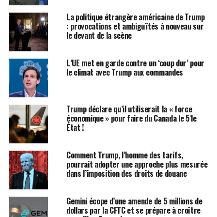
l’ancien gouverneur de Californie, et non à Willie
La politique étrangère américaine de Trump
Brown.
: provocations et ambiguïtés à nouveau sur
le devant de la scène
De plus, le voyage que Trump semblait évoquer s’est
déroulé sans incident, comme l’a confirmé le
L’UE met en garde contre un ‘coup dur’ pour
gouverneur de Californie, Gavin Newsom, qui était
le climat avec Trump aux commandes
également à bord.
Réactions de Trump
Trump déclare qu’il utiliserait la « force
économique » pour faire du Canada le 51e
Malgré ces clarifications, Trump semble mécontent de
État !
la couverture médiatique. Selon le New York Times, il a
contacté le journal pour exprimer ses doléances
Comment Trump, l’homme des tarifs,
concernant l’article. « Nous avons les enregistrements
pourrait adopter une approche plus mesurée
de vol de l’hélicoptère, » a-t-il déclaré, affirmant qu’il et
dans l’imposition des droits de douane
Willie Brown avaient atterri « dans un champ. »
Gemini écope d’une amende de 5 millions de
Trump a également annoncé qu’il « probablement allait
dollars par la CFTC et se prépare à croître
poursuivre » le journal en raison de cet article.