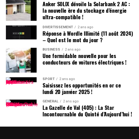
Anker SOLIX dévoile la Solarbank 2 AC :
confusion lors des appels en classe, les enseignants
la nouvelle ère du stockage d’énergie
ajoutent souvent la première lettre du nom de famille
ultra-compatible !
après le prénom : ainsi devient-il rapidement « Hugo
D. », un surnom auquel il s’habitue sans arduousé.
DIVERTISSEMENT
2 ans ago
Réponse à Wordle Illimité (11 août 2024)
– Quel est le mot du jour ?
Pensées sur l’Identité Associée au
Prénom
BUSINESS
2 ans ago
Une formidable nouvelle pour les
conducteurs de voitures électriques !
Le choix d’un prénom peut avoir un impact significatif
sur notre identité personnelle tout au long de notre
existence. Que ce soit pour se distinguer ou pour
SPORT
2 ans ago
Saisissez les opportunités en or ce
s’intégrer dans un groupe social spécifique, chaque
lundi 20 janvier 2025 !
individu développe une relation particulière avec son
propre nom.
GÉNÉRAL
2 ans ago
La Gazelle de Val (405) : La Star
Incontournable du Quinté d’Aujourd’hui !
les prénoms ne sont pas simplement des désignations ;
ils portent avec eux des récits et influencent nos
interactions sociales depuis notre enfance jusqu’à l’âge
adulte.