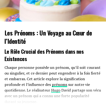
inciter davantage d’employeurs à franchir le
pas.Cependant, plusieurs défis demeurent concernant
les infrastructures nécessaires au chargement ainsi que
sur l’autonomie des véhicules et les perceptions parmi
les employés. Par ailleurs, la réduction progressive du
Les Prénoms : Un Voyage au Cœur de
bonus écologique pour les utilitaires et sa diminution
pour les particuliers pourraient freiner cet élan vers
l’Identité
une adoption plus large.
Le Rôle Crucial des Prénoms dans nos
Avenir Prometteur Pour La Mobilité
Existences
Électrique
Chaque personne possède un prénom, qu’il soit courant
Malgré ces obstacles potentiels, il existe un optimisme
ou singulier, et ce dernier peut engendrer à la fois fierté
quant au futur de la mobilité électrique dans le milieu
et embarras. Cet article explore la signification
professionnel. Les avancées technologiques continues
profonde et l’influence des
prénoms
sur notre vie
ainsi qu’un engagement croissant envers la durabilité
quotidienne. Le réalisateur
Hugo
David partage son vécu
devraient continuer à favoriser cette tendance vers une
avec un prénom qui a connu une forte popularité
adoption accrue des véhicules écologiques.
durant sa jeunesse.