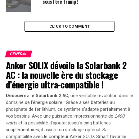
sous l’ère Trump !
Lorsqu’on lui a demandé de fournir les enregistrements,
l’ancien président, âgé de 78 ans, aurait répondu de
manière moqueuse, répétant la demande sur un ton
chantant.
CLICK TO COMMENT
Réponse de Willie Brown
Brown, qui a été directement interrogé par le New York
GÉNÉRAL
Anker SOLIX dévoile la Solarbank 2
Times, a nié avoir connaissance d’un tel incident. « Vous
me connaissez assez bien pour savoir que si j’avais failli
AC : la nouvelle ère du stockage
m’écraser en hélicoptère avec quelqu’un, vous en auriez
d’énergie ultra-compatible !
entendu parler ! » a déclaré l’ancien maire.
Découvrez le Solarbank 2 AC
, une véritable révolution dans le
domaine de l’énergie solaire ! Grâce à ses batteries au
RELATED TOPICS:
HÉLICOPTÈRE
MENACES
phosphate de fer lithium, ce système s’adapte parfaitement à
NEW YORK TIMES
POURSUITE
TRUMP
vos besoins. Avec une puissance impressionnante de
2400
UP NEXT
watts
et la possibilité d’ajouter jusqu’à cinq batteries
Des centaines de Hindous bangladais se rassemblent à
supplémentaires, il assure un stockage optimal. Sa
la frontière indo-bangladaise pour fuir vers l’Inde
compatibilité avec le compteur Anker SOLIX Smart favorise