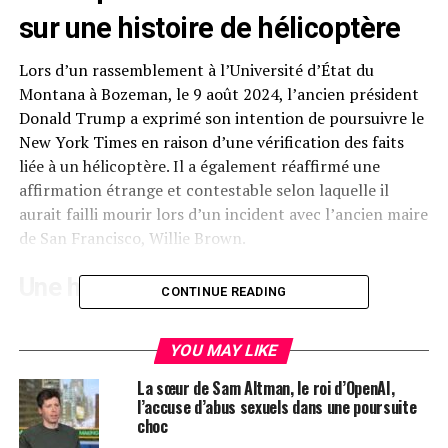
sur une histoire de
hélicoptère
Lors d’un rassemblement à l’Université d’État du
Montana à Bozeman, le 9 août 2024, l’ancien président
Donald Trump a exprimé son intention de poursuivre le
New York Times en raison d’une vérification des faits
liée à un hélicoptère. Il a également réaffirmé une
affirmation étrange et contestable selon laquelle il
aurait failli mourir lors d’un incident avec l’ancien maire
de San Francisco, Willie Brown.
Une histoire contestée
CONTINUE READING
Ce récit, initialement partagé lors d’une conférence de
presse où un journaliste a suggéré que la carrière de la
YOU MAY LIKE
vice-présidente Kamala Harris avait été favorisée par
La sœur de Sam Altman, le roi d’OpenAI,
une relation avec Brown, a été rapidement démenti par
l’accuse d’abus sexuels dans une poursuite
une analyse du New York Times. Cette dernière a conclu
choc
que Trump faisait en réalité référence à Jerry Brown,