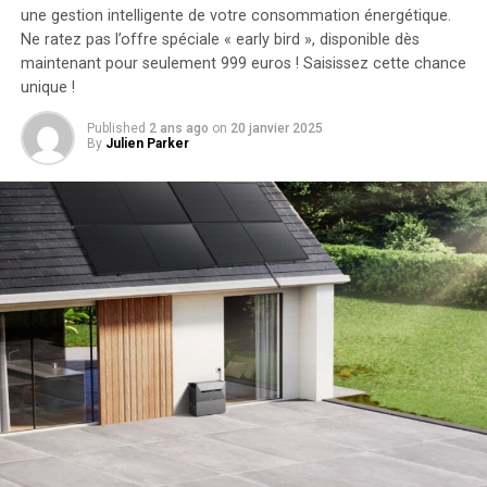
une gestion intelligente de votre consommation énergétique.
DON'T MISS
Les proches de Jay Slater s’habillent en bleu pour rendre
Ne ratez pas l’offre spéciale « early bird »
, disponible dès
hommage à l’apprenti « éternellement 19 ans » lors de
maintenant pour seulement 999 euros ! Saisissez cette chance
ses funérailles
unique !
Published
2 ans ago
on
20 janvier 2025
By
Julien Parker