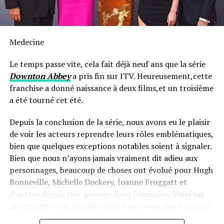
Élargissement des festivités
En parallèle à ces activités sur leur site principal rue
Medecine
Murray, l’équipe du Refuge des⁣ Bons Samaritains s’est
rendue dans cinq ⁤résidences⁣ offrant un logement
Le temps passe vite, cela fait déjà neuf ans que la série
soutenu afin d’y servir également ⁣le dîner traditionnel
Downton Abbey
a pris fin sur ITV. Heureusement,cette
‌ainsi ‍que distribuer‍ des cadeaux.
franchise a donné naissance à deux films,et un troisième
a été tourné cet été.
Préparatifs​ minutieux en cuisine ​
Depuis la conclusion de la série, nous avons eu le plaisir
de voir les acteurs reprendre leurs rôles emblématiques,
Peter ⁣Gareau,⁤ responsable du service alimentaire au
bien que quelques exceptions notables soient à signaler.
refuge, a expliqué qu’une préparation intensive ⁤est
Bien que nous n’ayons jamais vraiment dit adieu aux
nécessaire avant Noël.Bien ‌qu’il ait initialement craint
personnages, beaucoup de choses ont évolué pour Hugh
ne pas avoir assez de dindes à cause du nombre élevé
Bonneville, Michelle Dockery, Joanne Froggatt et
attendu, il a été soulagé ‍par la générosité locale qui ⁢lui a
d’autres depuis leur passage dans l’émission.
Voici un
⁢permis d’obtenir suffisamment pour⁢ nourrir tous les
aperçu de ce qu’ils ont réalisé au cours des presque
invités durant toute⁣ la semaine.
dix dernières années…