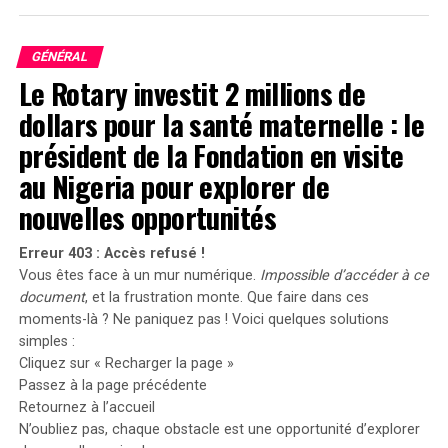
interactions sociales et moments importants de la vie
de leurs proches. Ils reçoivent une compensation
GÉNÉRAL
minimale avec la promesse d’une gratification différée.
Le Rotary investit 2 millions de
Il n’est donc pas surprenant qu’une méta-analyse de
dollars pour la santé maternelle : le
2015 ait révélé que près de 29 % des résidents
présentaient des signes de dépression. En tant
président de la Fondation en visite
qu’étudiante en médecine, cela ajoute une pression
au Nigeria pour explorer de
supplémentaire à mon esprit déjà surchargé.
nouvelles opportunités
Une
rémunération
injuste est un facteur majeur
Erreur 403 : Accès refusé !
contribuant à l’épuisement des résidents. Selon une
Vous êtes face à un mur numérique.
Impossible d’accéder à ce
enquête en ligne, 76 % des résidents estiment qu’ils ne
document
, et la frustration monte. Que faire dans ces
sont pas suffisamment rémunérés pour leur travail.
moments-là ? Ne paniquez pas ! Voici quelques solutions
Malgré des semaines de travail pouvant atteindre 80
simples :
heures, les résidents de première année gagnent en
Cliquez sur « Recharger la page »
moyenne 62 722 dollars par an. Dans certaines semaines
Passez à la page précédente
éprouvantes, cela revient à environ 12 dollars de
Retournez à l’accueil
l’heure, et 64 % des résidents rapportent que leur
N’oubliez pas, chaque obstacle est une opportunité d’explorer