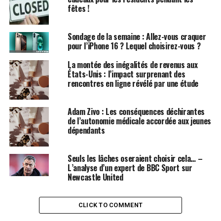
fêtes !
académique. Bien que les médecins expérimentés
puissent également partager leurs propres expériences
difficiles durant leur formation, il est essentiel de se
Sondage de la semaine : Allez-vous craquer
pour l’iPhone 16 ? Lequel choisirez-vous ?
demander si cela justifie la dévalorisation des résidents
actuels qui travaillent jusqu’à 80 heures par semaine
La montée des inégalités de revenus aux
dans des environnements stressants.
États-Unis : l’impact surprenant des
rencontres en ligne révélé par une étude
Les États-Unis ont fait des progrès significatifs en
matière de
santé mentale
et de bien-être. Une simple
Adam Zivo : Les conséquences déchirantes
recherche en ligne sur le terme « bien-être » génère une
de l’autonomie médicale accordée aux jeunes
multitude de résultats. Cependant, en ce qui concerne
dépendants
les médecins, il semble y avoir une attitude
d’indifférence, souvent résumée par des phrases telles
Seuls les lâches oseraient choisir cela… –
que : « Vous devez vous accrocher, c’est ce que vous avez
L’analyse d’un expert de BBC Sport sur
choisi, et vous êtes bien rémunéré. »
Newcastle United
Mais est-ce juste ? Est-ce même exact ? Les résidents,
CLICK TO COMMENT
comme leur nom l’indique, sont historiquement censés
vivre à l’hôpital, sacrifiant sommeil, exercice,