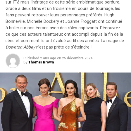
sur ITV, mais l’héritage de cette série emblématique perdure.
période⁤ froide. Azery‌ Sharrons, un homme âgé ​de 70 ans⁤
Grâce à deux films et un troisième en cours de tournage, les
vivant dans une zone d’accueil du refuge,⁢ a exprimé ⁤sa
fans peuvent retrouver leurs personnages préférés.
Hugh
gratitude pour le repas copieux qui rappelait les
Bonneville, Michelle Dockery et Joanne Froggatt
ont continué
traditions ⁤festives.
à briller sur nos écrans avec des rôles captivants. Découvrez
ce que ces acteurs talentueux ont accompli depuis la fin de la
Activités⁢ post-Noël au⁢ refuge
série et comment ils ont évolué au fil des années. La magie de
Downton Abbey
n’est pas prête de s’éteindre !
Le lendemain du jour de Noël, le refuge prévoit
Published
2 ans ago
on
25 décembre 2024
d’accueillir un groupe de chanteurs qui viendront
By
Thomas Brown
égayer l’après-midi avec des chants traditionnels. Des
dons ⁤tels que vêtements chauds et produits d’hygiène
seront​ également⁣ distribués aux​ visiteurs.
Besoins matériels essentiels
Les dons comme tasses,‌ assiettes et⁤ couverts sont
cruciaux pour​ la cuisine communautaire. De plus, ⁢les
couvertures ‍et oreillers sont très appréciés par ceux qui
séjournent au refuge.