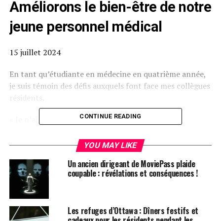
Améliorons le bien-être de notre
jeune personnel médical
15 juillet 2024
En tant qu’étudiante en médecine en quatrième année,
je suis témoin des défis auxquels font face mes collègues
résidents.
CONTINUE READING
« Je n’ai pas dormi depuis 28 heures. »
« Ma fille de 5 mois passe plus de temps à la crèche qu’à
YOU MAY LIKE
la maison. »
Un ancien dirigeant de MoviePass plaide
coupable : révélations et conséquences !
« Je travaille chaque week-end pour gagner un peu
plus. »
Ces déclarations préoccupantes sont souvent exprimées
Les refuges d’Ottawa : Dîners festifs et
cadeaux pour les résidents pendant les
par les médecins résidents, surtout au début de l’année