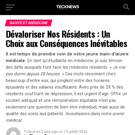
SANTÉ ET MÉDECINE
Dévaloriser Nos Résidents : Un
Choix aux Conséquences Inévitables
Il est temps de prendre soin de notre jeune main-d’œuvre
médicale.
En tant qu’étudiante en médecine, je suis témoin
des défis auxquels font face les médecins résidents.
« Je n’ai
pas dormi depuis 28 heures. »
Ces mots résonnent chez
beaucoup d’entre eux, qui jonglent entre des horaires
épuisants et des salaires insuffisants.
Avec près de 29 % des
résidents souffrant de dépression,
il est urgent d’agir. Offrir un
soutien adéquat et une rémunération équitable n’est pas
seulement une question de bien-être individuel, mais aussi de
qualité des soins aux patients.
Investissons dans notre avenir
médical.
Published
2 ans ago
on
15 juillet 2024