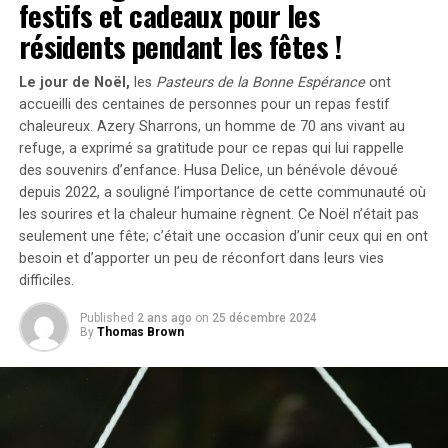
ou plus, ce qui représente une pression financière
festifs et cadeaux pour les
pouvant influencer des décisions de vie cruciales, telles
résidents pendant les fêtes !
que le choix de carrière ou la planification familiale.
L’inégalité des revenus et l’absence de filet de sécurité
Le jour de Noël,
les
Pasteurs de la Bonne Espérance
ont
économique ne sont pas uniques aux résidents ; il est
accueilli des centaines de personnes pour un repas festif
également essentiel que d’autres professionnels de la
chaleureux. Azery Sharrons, un homme de 70 ans vivant au
santé, responsables de décisions critiques concernant
refuge, a exprimé sa gratitude pour ce repas qui lui rappelle
les
soins aux patients
, tels que les infirmiers praticiens
des souvenirs d’enfance.
Husa Delice, un bénévole dévoué
et les assistants médicaux, soient également
depuis 2022, a souligné l’importance de cette communauté où
les sourires et la chaleur humaine règnent.
Ce Noël n’était pas
correctement rémunérés.
seulement une fête; c’était une occasion d’unir ceux qui en ont
besoin et d’apporter un peu de réconfort dans leurs vies
Au-delà d’une rémunération équitable, plusieurs autres
difficiles.
voies peuvent être explorées pour améliorer le bien-être
des résidents. Bien que les preuves concernant
Published
2 ans ago
on
25 décembre 2024
l’efficacité des programmes de bien-être dans la
By
Thomas Brown
formation médicale soient limitées, il est clair que des
changements significatifs doivent impliquer à la fois les
résidents et leurs institutions. Des programmes réussis
ont mis en œuvre des
avantages pratiques
tels que