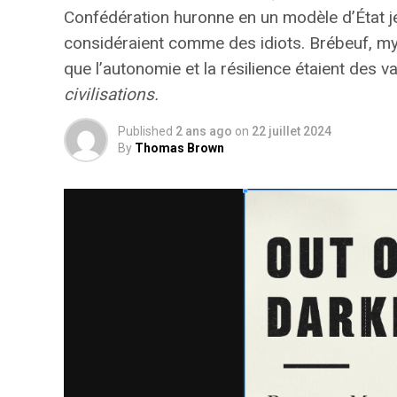
Confédération huronne en un modèle d’État j
considéraient comme des idiots.
Brébeuf, my
que l’autonomie et la résilience étaient des 
civilisations.
Published
2 ans ago
on
22 juillet 2024
By
Thomas Brown