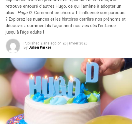
compte dans le calcul des avantages en nature. De plus,
retrouve entouré d’autres Hugo, ce qui l’amène à adopter un
un abattement de 50% sur ces avantages est maintenu
alias :
Hugo D.
. Comment ce choix a-t-il influencé son parcours
avec un plafond révisé à environ 2000 euros pour
? Explorez les nuances et les histoires derrière nos prénoms et
l’année prochaine.
découvrez comment ils façonnent nos vies dès l’enfance
jusqu’à l’âge adulte !
Accélération Vers une Mobilité Électrique
Published
2 ans ago
on
20 janvier 2025
By
Julien Parker
Cette initiative fait partie d’une stratégie globale visant
à promouvoir l’électrification du parc automobile
français. Cependant, les grandes entreprises
rencontrent encore des difficultés pour atteindre leurs
objectifs ; seulement 8% des nouveaux véhicules
immatriculés par ces entités étaient électriques en
2023. Ces incitations fiscales pourraient néanmoins
inciter davantage d’employeurs à franchir le
pas.Cependant, plusieurs défis demeurent concernant
les infrastructures nécessaires au chargement ainsi que
sur l’autonomie des véhicules et les perceptions parmi
les employés. Par ailleurs, la réduction progressive du