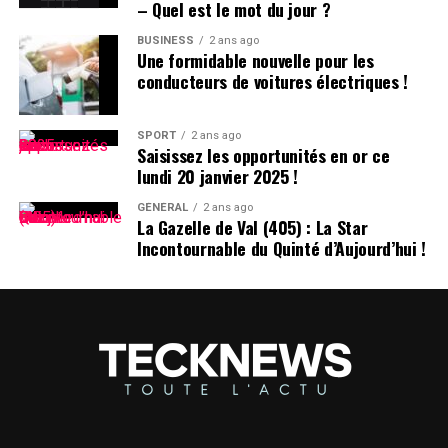
– Quel est le mot du jour ?
Pensées sur l’Identité Associée au
Prénom
BUSINESS
2 ans ago
Une formidable nouvelle pour les
conducteurs de voitures électriques !
Le choix d’un prénom peut avoir un impact significatif
sur notre identité personnelle tout au long de notre
existence. Que ce soit pour se distinguer ou pour
SPORT
2 ans ago
Saisissez les opportunités en or ce
s’intégrer dans un groupe social spécifique, chaque
lundi 20 janvier 2025 !
individu développe une relation particulière avec son
propre nom.
GÉNÉRAL
2 ans ago
La Gazelle de Val (405) : La Star
Incontournable du Quinté d’Aujourd’hui !
les prénoms ne sont pas simplement des désignations ;
ils portent avec eux des récits et influencent nos
interactions sociales depuis notre enfance jusqu’à l’âge
adulte.