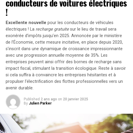
conducteurs de voitures électriques
supplémentaires via des panneaux solaires additionnels,
future, notamment l’exploration des associations entre
portant ainsi la puissance totale à un impressionnant
!
la gravité de l’AOS et les résultats de la rétinopathie,
2400 watts
. Pour les utilisateurs nécessitant davantage
l’impact du CPAP sur la modification des risques, et
de stockage énergétique, il est possible d’intégrer
Excellente nouvelle
pour les conducteurs de véhicules
l’effet des agonistes GLP-1 sur la progression de l’AOS
jusqu’à cinq batteries supplémentaires de 1,6
électriques ! La
recharge gratuite
sur le lieu de travail sera
et de la rétinopathie diabétique.
kilowattheure chacune, augmentant la capacité totale à
exonérée d’impôts jusqu’en 2025. Annoncée par le ministère
de l’Économie, cette mesure incitative, en place depuis 2020,
9,6 kilowattheures
.
s’inscrit dans une dynamique de croissance impressionnante
RELATED TOPICS:
APNÉE DU SOMMEIL
DIABÈTE
Intégration dans un Écosystème
avec une progression annuelle moyenne de
35%
. Les
RÉTINOPATHIE DIABÉTIQUE
SANTÉ
TROUBLES DU SOMMEIL
entreprises peuvent ainsi offrir des bornes de recharge sans
Intelligent
UP NEXT
impact fiscal, stimulant la transition écologique. Reste à savoir
À la recherche de sang : Ce que nous avons découvert
si cela suffira à convaincre les entreprises hésitantes et à
cette semaine
propulser l’électrification des flottes professionnelles vers un
Le Solarbank 2 AC s’intègre parfaitement dans un
avenir durable.
DON'T MISS
écosystème énergétique intelligent grâce à sa
Récapitulatif captivant de la dernière étape du Tour de
compatibilité avec le compteur Anker SOLIX Smart et
France !
Published
2 ans ago
on
20 janvier 2025
les prises intelligentes proposées par Anker. cette
By
Julien Parker
fonctionnalité permet une gestion optimisée de la
consommation électrique tout en réduisant les pertes
énergétiques inutiles. De plus, Anker SOLIX prévoit
d’étendre cette compatibilité aux dispositifs Shelly.