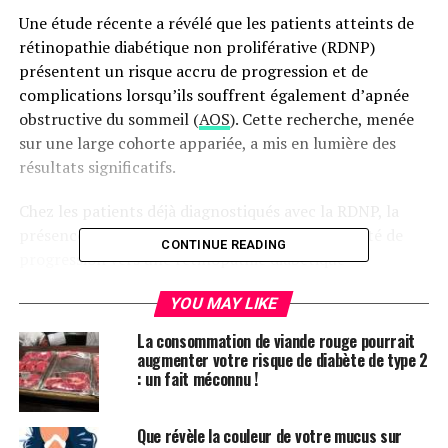
Une étude récente a révélé que les patients atteints de
rétinopathie diabétique non proliférative (RDNP)
présentent un risque accru de progression et de
complications lorsqu’ils souffrent également d’apnée
obstructive du sommeil (
AOS
). Cette recherche, menée
sur une large cohorte appariée, a mis en lumière des
résultats significatifs.
Chez les patients déjà diagnostiqués avec la RDNP, la
présence d’AOS a augmenté de 75 % la probabilité de
CONTINUE READING
progression vers une rétinopathie diabétique
proliférative au cours de la première année, par rapport
YOU MAY LIKE
à ceux sans AOS. Cette tendance inquiétante s’est
maintenue sur une période de cinq ans. De plus, le risque
La consommation de viande rouge pourrait
de développer un œdème maculaire diabétique (OMD) et
augmenter votre risque de diabète de type 2
: un fait méconnu !
de nécessiter des interventions oculaires a également
connu une hausse notable dans la même période chez
les patients souffrant d’AOS.
Que révèle la couleur de votre mucus sur