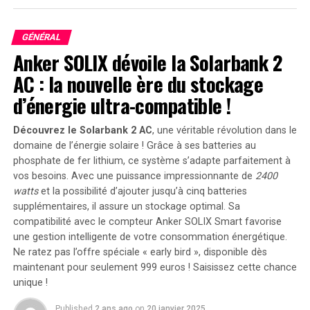
Il a recommandé que si un patient répond à trois
critères ou plus du questionnaire, il devrait être orienté
GÉNÉRAL
vers un examen du sommeil et un suivi médical
Anker SOLIX dévoile la Solarbank 2
approprié.
AC : la nouvelle ère du stockage
Complexité de la relation entre AOS
d’énergie ultra-compatible !
et
diabète
Découvrez le Solarbank 2 AC
, une véritable révolution dans le
domaine de l’énergie solaire ! Grâce à ses batteries au
Le Dr Tongalp Tezel de l’Université de Columbia a décrit
phosphate de fer lithium, ce système s’adapte parfaitement à
la relation entre l’AOS et la progression du diabète
vos besoins. Avec une puissance impressionnante de
2400
comme un « problème de poule et d’œuf ». Les
watts
et la possibilité d’ajouter jusqu’à cinq batteries
diabétiques présentent un taux plus élevé d’AOS en
supplémentaires, il assure un stockage optimal. Sa
raison de la dysfonction nerveuse autonome, qui affecte
compatibilité avec le compteur Anker SOLIX Smart favorise
le système respiratoire, mais cette même dysfonction
une gestion intelligente de votre consommation énergétique.
peut également contribuer à la progression du diabète.
Ne ratez pas l’offre spéciale « early bird »
, disponible dès
Cela soulève la question de la manière d’isoler l’AOS
maintenant pour seulement 999 euros ! Saisissez cette chance
dans les études.
unique !
Published
2 ans ago
on
20 janvier 2025