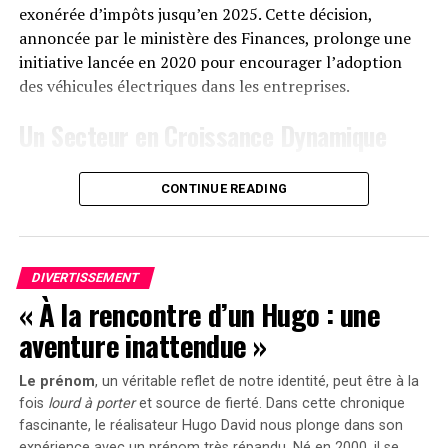
d’Anker SOLIX ainsi que sur Amazon au prix standard de
exonérée d’impôts jusqu’en 2025. Cette décision,
1299 euros
. Cependant, une offre promotionnelle
annoncée par le ministère des Finances, prolonge une
« early bird » sera active du
20 janvier au 23 février
initiative lancée en 2020 pour encourager l’adoption
2025
, permettant aux acheteurs intéressés d’acquérir
des véhicules électriques dans les entreprises.
cet appareil dès
999 euros
! Cette promotion inclut
Un Secteur en Croissance Dynamique
également un compteur Anker SOLIX Smart offert pour
chaque commande passée durant cette période spéciale.
Cette prolongation intervient à un moment clé, alors
CONTINUE READING
que le marché des voitures électriques continue
le Solarbank 2 AC représente une avancée significative
d’afficher une croissance remarquable. Entre 2020 et
dans le domaine du stockage énergétique domestique
2022, la progression annuelle moyenne a atteint 35%.
grâce à ses caractéristiques techniques avancées et son
En
2023
, les particuliers représentent désormais 84%
engagement envers la durabilité environnementale.
DIVERTISSEMENT
des acquisitions de véhicules électriques, contre
« À la rencontre d’un Hugo : une
seulement 68% en 2018.
aventure inattendue »
Concrètement,cette mesure permet aux sociétés
Le prénom
, un véritable reflet de notre identité, peut être à la
d’installer gratuitement des bornes de recharge pour
fois
lourd à porter
et source de
fierté
. Dans cette chronique
leurs employés sans impact fiscal. Les frais liés à
fascinante, le réalisateur Hugo David nous plonge dans son
l’électricité pour ces recharges ne seront pas pris en
expérience avec un prénom très répandu. Né en 2000, il se