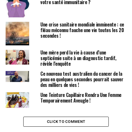
votre santé immunitaire ?
Les événements systémiques tels que les AVC, les
infarctus du myocarde et la mortalité prématurée
étaient également plus fréquents chez les patients
Une crise sanitaire mondiale imminente : ce
atteints de RDNP et d’AOS, comme l’a souligné le Dr
fléau méconnu fauche une vie toutes les 20
Ehsan Rahimy de l’Université de Stanford lors de la
secondes !
réunion de l’American Society of Retina Specialists.
Une mère perd la vie à cause d’une
Considérations cliniques
septicémie suite à un diagnostic tardif,
révèle l’enquête
Le Dr Rahimy a mentionné que bien que ces études
Ce nouveau test australien du cancer de la
basées sur des bases de données aient leurs limites, elles
peau en quelques secondes pourrait sauver
fournissent des aperçus précieux qui méritent des
des milliers de vies !
recherches complémentaires. Il a également souligné
Une Teinture Capillaire Rendra Une Femme
l’importance de poser des questions de dépistage,
Temporairement Aveugle !
comme celles du questionnaire STOP-Bang, lors des
consultations avec des patients diabétiques, car
beaucoup d’entre eux consultent des spécialistes plus
CLICK TO COMMENT
souvent que leur médecin généraliste.