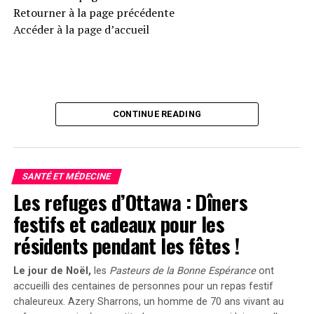
Retourner à la page précédente
Microscopie à force atomique dans la caractérisation et
Accéder à la page d’accueil
l’évaluation clinique des troubles neurologiques (2024,
15 juillet) récupéré le 23 juillet 2024 depuis
https://medicalxpress.com/news/2024-07-atomic-
microscopy-characterization-clinical-neurological.html
Ce document est protégé par des droits d’auteur. À
CONTINUE READING
l’exception d’un usage équitable à des fins d’étude
personnelle ou de recherche, aucune partie ne peut être
reproduite sans autorisation écrite. Le contenu est
SANTÉ ET MÉDECINE
fourni à titre informatif uniquement.
Les refuges d’Ottawa : Dîners
festifs et cadeaux pour les
RELATED TOPICS:
CARACTÉRISATION
ÉVALUATION CLINIQUE
MICROSCOPIE À FORCE ATOMIQUE
NEUROSCIENCES
résidents pendant les fêtes !
TROUBLES NEUROLOGIQUES
UP NEXT
Le jour de Noël,
les
Pasteurs de la Bonne Espérance
ont
Nouveau biomarqueur prometteur pour évaluer la
accueilli des centaines de personnes pour un repas festif
réponse au traitement du cancer colorectal
chaleureux. Azery Sharrons, un homme de 70 ans vivant au
métastatique !