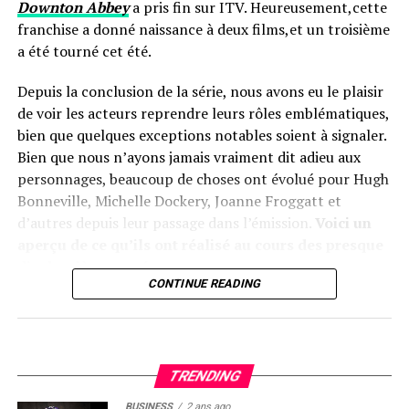
soutenu afin d’y servir également ⁣le dîner traditionnel
Downton Abbey
a pris fin sur ITV. Heureusement,cette
‌ainsi ‍que distribuer‍ des cadeaux.
franchise a donné naissance à deux films,et un troisième
a été tourné cet été.
Préparatifs​ minutieux en cuisine ​
Depuis la conclusion de la série, nous avons eu le plaisir
de voir les acteurs reprendre leurs rôles emblématiques,
Peter ⁣Gareau,⁤ responsable du service alimentaire au
bien que quelques exceptions notables soient à signaler.
refuge, a expliqué qu’une préparation intensive ⁤est
Bien que nous n’ayons jamais vraiment dit adieu aux
nécessaire avant Noël.Bien ‌qu’il ait initialement craint
personnages, beaucoup de choses ont évolué pour Hugh
ne pas avoir assez de dindes à cause du nombre élevé
Bonneville, Michelle Dockery, Joanne Froggatt et
attendu, il a été soulagé ‍par la générosité locale qui ⁢lui a
d’autres depuis leur passage dans l’émission.
Voici un
⁢permis d’obtenir suffisamment pour⁢ nourrir tous les
aperçu de ce qu’ils ont réalisé au cours des presque
invités durant toute⁣ la semaine.
dix dernières années…
Gareau souligne aussi ‌que ces ​repas festifs peuvent
CONTINUE READING
### Hugh Bonneville : Un parcours diversifié
raviver chez ⁤certains clients des souvenirs heureux ‌liés à
⁣leur enfance : « Personne ne choisit ce mode de vie »,
Hugh Bonneville est reconnu pour son interprétation
dit-il en espérant‍ que cela​ puisse​ inciter certains à⁢
du comte Robert Crawley. Après la fin de
Downton
participer aux programmes offerts par l’établissement.
TRENDING
Abbey
, il a continué à briller sur nos écrans dans la
BUSINESS
2 ans ago