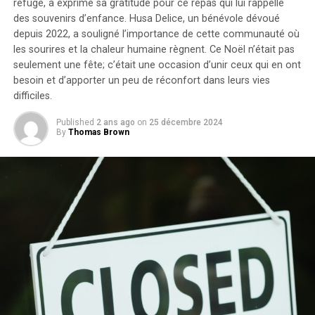
refuge, a exprimé sa gratitude pour ce repas qui lui rappelle
des souvenirs d’enfance.
Husa Delice, un bénévole dévoué
DON'T MISS
Renforcez votre Poitrine et Protégez vos Épaules grâce
depuis 2022, a souligné l’importance de cette communauté où
au Développé Couché au Sol !
les sourires et la chaleur humaine règnent.
Ce Noël n’était pas
seulement une fête; c’était une occasion d’unir ceux qui en ont
besoin et d’apporter un peu de réconfort dans leurs vies
difficiles.
Published
2 ans ago
on
25 décembre 2024
By
Thomas Brown