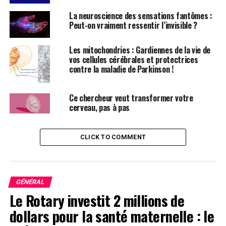
La neuroscience des sensations fantômes :
Cette revue examine l’utilisation de la MFA dans des
Peut-on vraiment ressentir l’invisible ?
contextes non cliniques, où elle caractérise les aspects
moléculaires, cellulaires et tissulaires des troubles
Les mitochondries : Gardiennes de la vie de
neurologiques à travers des modèles expérimentaux.
vos cellules cérébrales et protectrices
Cela inclut l’étude de la distribution des canaux
contre la maladie de Parkinson !
ioniques, l’excitabilité neuronale dans les troubles
génétiques, et la résistance axonale aux blessures
Ce chercheur veut transformer votre
mécaniques.
cerveau, pas à pas
Détection Précoce des Maladies
CLICK TO COMMENT
Neurodégénératives
Dans un cadre clinique, l’article souligne le potentiel de
la MFA pour la détection précoce et le suivi des maladies
GÉNÉRAL
neurodégénératives telles que la maladie d’Alzheimer, la
Le Rotary investit 2 millions de
maladie de Parkinson et la sclérose latérale
dollars pour la santé maternelle : le
amyotrophique. Cela se fait par la caractérisation de
biomarqueurs
dans des biofluides comme le liquide