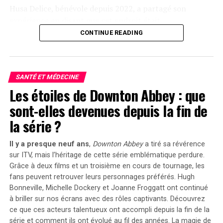
Husa⁣ Delice, bénévole depuis 2022, ⁢a partagé son
expérience en disant que cet endroit ‌était
« merveilleux » et lui avait permis de rencontrer des
CONTINUE READING
gens formidables.​ Il a remarqué que les membres de la
communauté étaient ‍ »heureux » et « sourire aux
lèvres ».
SANTÉ ET MÉDECINE
Une atmosphère conviviale ⁤malgré
Les étoiles de Downton Abbey : que
sont-elles devenues depuis la fin de
le froid
la série ?
Delice a souligné l’importance d’offrir ⁤chaleur⁢ et
Il y a presque neuf ans
,
Downton Abbey
a tiré sa révérence
réconfort aux personnes dans le besoin pendant cette
sur ITV, mais l’héritage de cette série emblématique perdure.
période⁤ froide. Azery‌ Sharrons, un homme âgé ​de 70 ans⁤
Grâce à deux films et un troisième en cours de tournage, les
vivant dans une zone d’accueil du refuge,⁢ a exprimé ⁤sa
fans peuvent retrouver leurs personnages préférés.
Hugh
gratitude pour le repas copieux qui rappelait les
Bonneville, Michelle Dockery et Joanne Froggatt
ont continué
traditions ⁤festives.
à briller sur nos écrans avec des rôles captivants. Découvrez
ce que ces acteurs talentueux ont accompli depuis la fin de la
Activités⁢ post-Noël au⁢ refuge
série et comment ils ont évolué au fil des années. La magie de