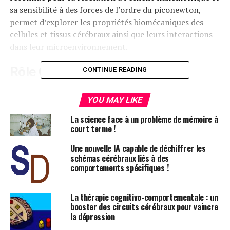
sa sensibilité à des forces de l’ordre du piconewton,
permet d’explorer les propriétés biomécaniques des
cellules et tissus cérébraux ainsi que leurs interactions
dans leur microenvironnement.
Rôle Crucial de la MFA dans la
CONTINUE READING
Recherche Neurobiologique
YOU MAY LIKE
Une étude dirigée par Chwee Teck Lim de l’Université
La science face à un problème de mémoire à
nationale de Singapour met en lumière l’importance de
court terme !
la MFA dans la recherche neurobiologique et ses
applications cliniques émergentes pour le diagnostic
Une nouvelle IA capable de déchiffrer les
schémas cérébraux liés à des
des troubles neurologiques et des tumeurs du système
comportements spécifiques !
nerveux central (SNC). Cette recherche a été publiée
dans la revue
Med-X
.
La thérapie cognitivo-comportementale : un
booster des circuits cérébraux pour vaincre
Applications Non Cliniques de la
la dépression
MFA