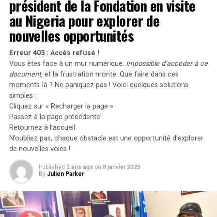
président de la Fondation en visite
céphalorachidien et le sang. De plus, la MFA est
au Nigeria pour explorer de
examinée pour son rôle dans l’amélioration de la
nouvelles opportunités
classification et du traitement des tumeurs du SNC en
évaluant leur rigidité, offrant ainsi une analyse plus
Erreur 403 : Accès refusé !
détaillée que les méthodes histopathologiques
Vous êtes face à un mur numérique.
Impossible d’accéder à ce
traditionnelles.
document
, et la frustration monte. Que faire dans ces
moments-là ? Ne paniquez pas ! Voici quelques solutions
Défis et Solutions Émergentes
simples :
Cliquez sur « Recharger la page »
La MFA s’est révélée être un outil puissant, enrichissant
Passez à la page précédente
notre compréhension des mécanismes pathogéniques
Retournez à l’accueil
des troubles neurologiques dans des modèles
N’oubliez pas, chaque obstacle est une opportunité d’explorer
expérimentaux. Cependant, des défis subsistent pour
de nouvelles voies !
son intégration dans la pratique clinique, tels que
Published
2 ans ago
on
8 janvier 2025
l’hétérogénéité des échantillons et la complexité de
By
Julien Parker
l’analyse des données. La revue aborde également des
solutions émergentes, telles que l’
apprentissage
automatique
et les réseaux neuronaux, pour surmonter