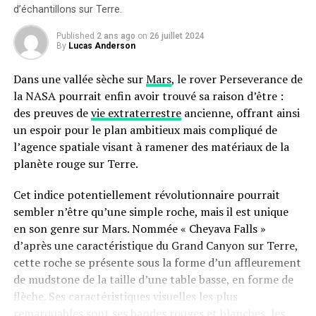
d’échantillons sur Terre.
Published
2 ans ago
on
26 juillet 2024
By
Lucas Anderson
Dans une vallée sèche sur
Mars
, le rover Perseverance de
la NASA pourrait enfin avoir trouvé sa raison d’être :
des preuves de
vie extraterrestre
ancienne, offrant ainsi
un espoir pour le plan ambitieux mais compliqué de
l’agence spatiale visant à ramener des matériaux de la
planète rouge sur Terre.
Cet indice potentiellement révolutionnaire pourrait
sembler n’être qu’une simple roche, mais il est unique
en son genre sur Mars. Nommée « Cheyava Falls »
d’après une caractéristique du Grand Canyon sur Terre,
cette roche se présente sous la forme d’un affleurement
de mudstone de la taille d’une table basse, en forme de
flèche. Ses caractéristiques visuelles les plus
remarquables sont ses bandes rouges et blanches, les