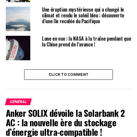
Perseverance, avait également trouvé des organiques
lors de ses explorations dans une autre région, le
Une éruption mystérieuse qui a changé le
cratère Gale.)
climat et rendu le soleil bleu : découverte
d’une île reculée du Pacifique
Un soutien à la science
Lune en vue : la NASA à la traîne pendant que
la Chine prend de l’avance !
Si cet article vous plaît, envisagez de soutenir notre
journalisme de qualité en vous abonnant. En achetant
un abonnement, vous contribuez à garantir l’avenir
d’histoires percutantes sur les découvertes et les idées
CLICK TO COMMENT
qui façonnent notre monde aujourd’hui.
Les données cumulées de Perseverance montrent non
seulement que de l’eau a autrefois traversé Cheyava
GÉNÉRAL
Falls, mais aussi que le mudstone a probablement connu
Anker SOLIX dévoile la Solarbank 2
d’autres conditions généralement associées à la vie
AC : la nouvelle ère du stockage
microbienne. Dans les roches sédimentaires terrestres
d’énergie ultra-compatible !
riches en hématite, des réactions chimiques peuvent