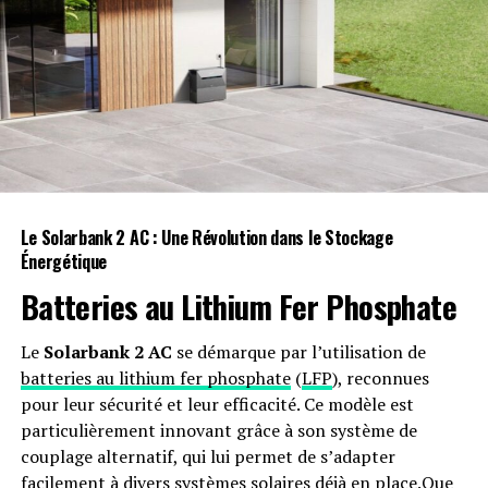
Perseverance sur Terre.
« Cheyava Falls est la roche la plus déroutante,
complexe et potentiellement importante jamais étudiée
par Perseverance », a déclaré Ken Farley, scientifique en
chef du projet Perseverance au California Institute of
Technology, dans une déclaration de la NASA du 25
juillet annonçant la découverte. « D’une part, nous
avons notre première détection convaincante de
matière organique, des taches colorées distinctives
Le Solarbank 2 AC : Une Révolution dans le Stockage
Énergétique
indiquant des réactions chimiques que la vie
microbienne pourrait utiliser comme source d’énergie,
Batteries au Lithium Fer Phosphate
et des preuves claires que de l’eau — nécessaire à la vie —
a autrefois traversé la roche. D’autre part, nous n’avons
Le
Solarbank 2 AC
se démarque par l’utilisation de
pas encore pu déterminer exactement comment la
batteries au lithium fer phosphate
(
LFP
), reconnues
roche s’est formée et dans quelle mesure les roches
pour leur sécurité et leur efficacité. Ce modèle est
environnantes ont pu chauffer Cheyava Falls et
particulièrement innovant grâce à son système de
contribuer à ces caractéristiques. »
couplage alternatif, qui lui permet de s’adapter
facilement à divers systèmes solaires déjà en place.Que