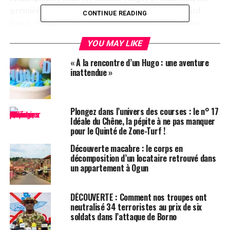
premières étant parsemées de taches claires à bord
CONTINUE READING
foncé, évoquant les taches d’un léopard. La couleur
rouge proviendrait probablement du minéral de fer
YOU MAY LIKE
hématite, selon l’équipe de Perseverance. Les études du
rover ont révélé que les stries blanches sont des veines
« À la rencontre d’un Hugo : une aventure
de sulfate de calcium déposées par l’eau, et que les
inattendue »
bords sombres des curieuses « taches de léopard »
contiennent des molécules de phosphate de fer, une
potentielle source de nourriture pour des microbes
Plongez dans l’univers des courses : le n° 17
Idéale du Chêne, la pépite à ne pas manquer
souterrains affamés.
pour le Quinté de Zone-Turf !
Les instruments de Perseverance montrent également
Découverte macabre : le corps en
que la roche contient des composés organiques, des
décomposition d’un locataire retrouvé dans
un appartement à Ogun
molécules à base de carbone qui constituent les
éléments fondamentaux de la vie telle que nous la
connaissons. C’est une découverte rare pour le rover, qui
DÉCOUVERTE : Comment nos troupes ont
explore le cratère Jezero depuis son atterrissage en
neutralisé 34 terroristes au prix de six
soldats dans l’attaque de Borno
février 2021. (Le rover Curiosity, prédécesseur de