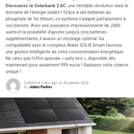
créer des taches pâles et annelées similaires, libérant de
Découvrez le Solarbank 2 AC
, une véritable révolution dans le
l’énergie capable de soutenir des organismes
domaine de l’énergie solaire ! Grâce à ses batteries au
unicellulaires à l’intérieur de la roche.
phosphate de fer lithium, ce système s’adapte parfaitement à
vos besoins. Avec une puissance impressionnante de
2400
Cela a suffi pour inciter l’équipe de Perseverance à
watts
et la possibilité d’ajouter jusqu’à cinq batteries
ordonner au rover de forer et de stocker un échantillon
supplémentaires, il assure un stockage optimal. Sa
de cette roche dans l’un de ses tubes pour une
compatibilité avec le compteur Anker SOLIX Smart favorise
récupération et une livraison éventuelles sur Terre par
une gestion intelligente de votre consommation énergétique.
de futures missions. Ce plan de collecte, connu sous le
Ne ratez pas l’offre spéciale « early bird »
, disponible dès
nom de Mars Sample Return (MSR), est une
maintenant pour seulement 999 euros ! Saisissez cette chance
collaboration entre la NASA et l’Agence spatiale
unique !
européenne (ESA). Il est géré par le Jet Propulsion
Published
2 ans ago
on
20 janvier 2025
Laboratory (JPL) de la NASA, qui a également construit
By
Julien Parker
et opère Perseverance. Cependant, des retards
importants et des dépassements de budget de plusieurs
milliards de dollars ont plongé le projet dans
l’incertitude. Le MSR est actuellement en cours de
replanification pour trouver un moyen plus rapide et
moins coûteux de ramener les précieux échantillons de