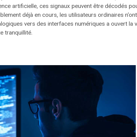
ence artificielle, ces signaux peuvent être décodés po
ablement déjà en cours,
les utilisateurs ordinaires n’on
ogiques vers des interfaces numériques a ouvert la voi
 tranquillité.