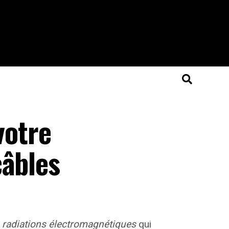
votre
câbles
s
radiations électromagnétiques
qui