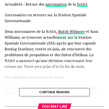
Actualités : Retour des
astronautes
de la
NASA
Astronautes en attente sur la Station Spatiale
Internationale
Deux astronautes de la NASA,
Butch Wilmore
et Suni
Williams, se trouvent actuellement sur la Station
Spatiale Internationale (SSI) après que leur capsule
Boeing Starliner, testée en juin, ait rencontré des
problèmes de propulsion et des fuites d’hélium. La
NASA a annoncé qu’une décision concernant leur
retour sur Terre sera prise d’ici la fin du mois.
Un calendrier serré pour le retour
Ken Bowersox, administrateur adjoint de la Direction
CONTINUE READING
des opérations spatiales de la NASA, a déclaré lors d’une
conférence de presse que la fin août serait le moment
idéal pour prendre une décision. « Nous devons
YOU MAY LIKE