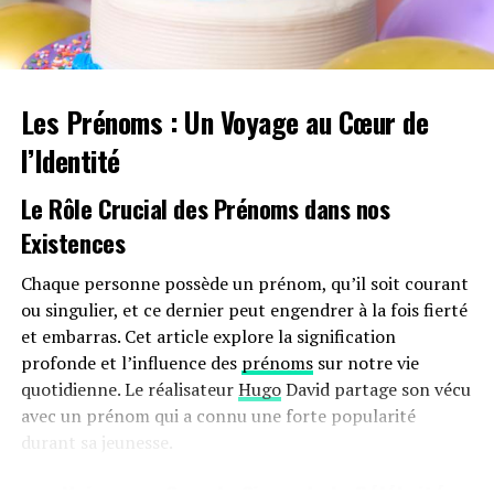
pas.Cependant, plusieurs défis demeurent concernant
les infrastructures nécessaires au chargement ainsi que
sur l’autonomie des véhicules et les perceptions parmi
les employés. Par ailleurs, la réduction progressive du
Les Prénoms : Un Voyage au Cœur de
bonus écologique pour les utilitaires et sa diminution
pour les particuliers pourraient freiner cet élan vers
l’Identité
une adoption plus large.
Le Rôle Crucial des Prénoms dans nos
Avenir Prometteur Pour La Mobilité
Existences
Électrique
Chaque personne possède un prénom, qu’il soit courant
Malgré ces obstacles potentiels, il existe un optimisme
ou singulier, et ce dernier peut engendrer à la fois fierté
quant au futur de la mobilité électrique dans le milieu
et embarras. Cet article explore la signification
professionnel. Les avancées technologiques continues
profonde et l’influence des
prénoms
sur notre vie
ainsi qu’un engagement croissant envers la durabilité
quotidienne. Le réalisateur
Hugo
David partage son vécu
devraient continuer à favoriser cette tendance vers une
avec un prénom qui a connu une forte popularité
adoption accrue des véhicules écologiques.
durant sa jeunesse.
En maintenant ces mesures fiscales avantageuses