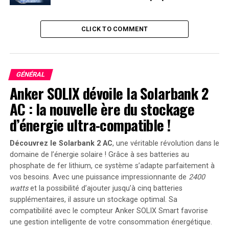
flexibilité », a-t-il ajouté, tout en reconnaissant que tout
le monde aimerait connaître une date précise.
CLICK TO COMMENT
Problèmes techniques rencontrés
Wilmore et Williams participaient au premier vol d’essai
habité de la Starliner lorsque cinq des propulseurs de la
GÉNÉRAL
capsule ont rencontré des dysfonctionnements à
Anker SOLIX dévoile la Solarbank 2
l’approche de la station spatiale. Ce problème, distinct
AC : la nouvelle ère du stockage
des fuites d’hélium, a retardé l’amarrage de la capsule.
d’énergie ultra-compatible !
Alternatives pour le retour
Découvrez le Solarbank 2 AC
, une véritable révolution dans le
Si la NASA choisit de ne pas faire voler Wilmore et
domaine de l’énergie solaire ! Grâce à ses batteries au
Williams à bord de la Starliner, elle envisage d’utiliser
phosphate de fer lithium, ce système s’adapte parfaitement à
vos besoins. Avec une puissance impressionnante de
2400
l’une des capsules Dragon de SpaceX pour ramener les
watts
et la possibilité d’ajouter jusqu’à cinq batteries
astronautes sur Terre au début de l’année prochaine.
supplémentaires, il assure un stockage optimal. Sa
Dans ce cas, seulement deux astronautes seraient
compatibilité avec le compteur Anker SOLIX Smart favorise
envoyés lors de la mission Crew-9 de SpaceX en
une gestion intelligente de votre consommation énergétique.
septembre, afin de libérer de la place pour le retour de