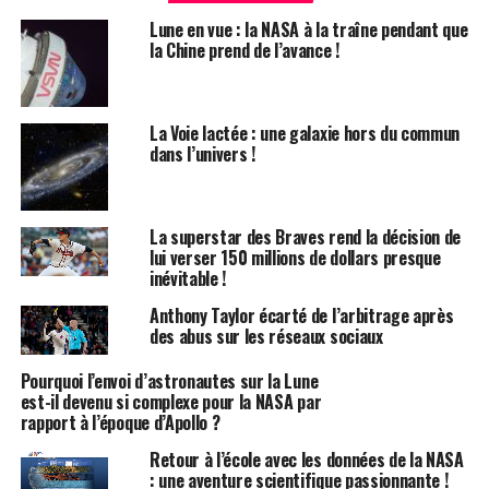
vraiment nous prononcer d’ici la dernière semaine
Lune en vue : la NASA à la traîne pendant que
d’août, si ce n’est plus tôt », a-t-il précisé.
la Chine prend de l’avance !
Peu d’informations nouvelles ont été fournies
concernant Wilmore et Williams, qui devaient
La Voie lactée : une galaxie hors du commun
initialement revenir sur Terre une semaine après leur
dans l’univers !
arrivée à la SSI, suite à des tests de certification de la
Starliner. Les problèmes de propulsion et les fuites
d’hélium survenus lors de l’amarrage de la capsule le 6
La superstar des Braves rend la décision de
juin ont retardé leur retour.
lui verser 150 millions de dollars presque
inévitable !
Analyse des données et prochaines étapes
Anthony Taylor écarté de l’arbitrage après
des abus sur les réseaux sociaux
Bowersox a indiqué que l’analyse des données
concernant la Starliner serait prête pour un examen
Pourquoi l’envoi d’astronautes sur la Lune
par un comité « d’ici le milieu ou la fin de la semaine
est-il devenu si complexe pour la NASA par
prochaine ». Un examen de la préparation au vol devrait
rapport à l’époque d’Apollo ?
suivre « vers la fin de la semaine prochaine ou au début
Retour à l’école avec les données de la NASA
de la semaine suivante ». « Nous avons une certaine
: une aventure scientifique passionnante !