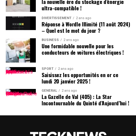
la nouvelle ère du stockage d’énergie
ajoutent souvent la première lettre du nom de famille
ultra-compatible !
après le prénom : ainsi devient-il rapidement « Hugo
D. », un surnom auquel il s’habitue sans arduousé.
DIVERTISSEMENT
2 ans ago
Réponse à Wordle Illimité (11 août 2024)
– Quel est le mot du jour ?
Pensées sur l’Identité Associée au
Prénom
BUSINESS
2 ans ago
Une formidable nouvelle pour les
conducteurs de voitures électriques !
Le choix d’un prénom peut avoir un impact significatif
sur notre identité personnelle tout au long de notre
existence. Que ce soit pour se distinguer ou pour
SPORT
2 ans ago
Saisissez les opportunités en or ce
s’intégrer dans un groupe social spécifique, chaque
lundi 20 janvier 2025 !
individu développe une relation particulière avec son
propre nom.
GÉNÉRAL
2 ans ago
La Gazelle de Val (405) : La Star
Incontournable du Quinté d’Aujourd’hui !
les prénoms ne sont pas simplement des désignations ;
ils portent avec eux des récits et influencent nos
interactions sociales depuis notre enfance jusqu’à l’âge
adulte.