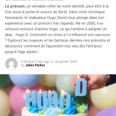
Concrètement,cette mesure permet aux sociétés
Le prénom
, un véritable reflet de notre identité, peut être à la
d’installer gratuitement des bornes de recharge pour
fois
lourd à porter
et source de
fierté
. Dans cette chronique
leurs employés sans impact fiscal. Les frais liés à
fascinante, le réalisateur Hugo David nous plonge dans son
l’électricité pour ces recharges ne seront pas pris en
expérience avec un prénom très répandu. Né en 2000, il se
compte dans le calcul des avantages en nature. De plus,
retrouve entouré d’autres Hugo, ce qui l’amène à adopter un
un abattement de 50% sur ces avantages est maintenu
alias :
Hugo D.
. Comment ce choix a-t-il influencé son parcours
avec un plafond révisé à environ 2000 euros pour
? Explorez les nuances et les histoires derrière nos prénoms et
l’année prochaine.
découvrez comment ils façonnent nos vies dès l’enfance
jusqu’à l’âge adulte !
Accélération Vers une Mobilité Électrique
Published
2 ans ago
on
20 janvier 2025
By
Julien Parker
Cette initiative fait partie d’une stratégie globale visant
à promouvoir l’électrification du parc automobile
français. Cependant, les grandes entreprises
rencontrent encore des difficultés pour atteindre leurs
objectifs ; seulement 8% des nouveaux véhicules
immatriculés par ces entités étaient électriques en
2023. Ces incitations fiscales pourraient néanmoins
inciter davantage d’employeurs à franchir le