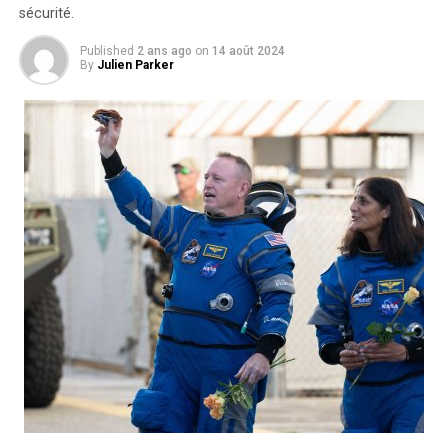
sécurité.
Published
2 ans ago
on
14 août 2024
By
Julien Parker