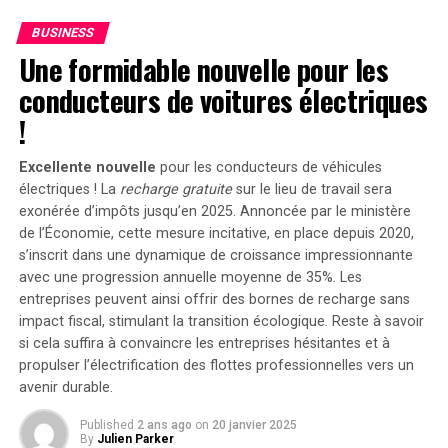
domestique atteignant 1200 watts,le Solarbank 2 AC
DON'T MISS
BUSINESS
peut être associé à deux régulateurs solaires MPPT. Cela
La mise à jour de l’application Halide : des photos sans
Une formidable nouvelle pour les
IA ni traitement informatique !
ouvre la possibilité d’ajouter jusqu’à 1200 watts
conducteurs de voitures électriques
supplémentaires via des panneaux solaires additionnels,
portant ainsi la puissance totale à un impressionnant
!
2400 watts
. Pour les utilisateurs nécessitant davantage
de stockage énergétique, il est possible d’intégrer
Excellente nouvelle
pour les conducteurs de véhicules
jusqu’à cinq batteries supplémentaires de 1,6
électriques ! La
recharge gratuite
sur le lieu de travail sera
kilowattheure chacune, augmentant la capacité totale à
exonérée d’impôts jusqu’en 2025. Annoncée par le ministère
de l’Économie, cette mesure incitative, en place depuis 2020,
9,6 kilowattheures
.
s’inscrit dans une dynamique de croissance impressionnante
Intégration dans un Écosystème
avec une progression annuelle moyenne de
35%
. Les
entreprises peuvent ainsi offrir des bornes de recharge sans
Intelligent
impact fiscal, stimulant la transition écologique. Reste à savoir
si cela suffira à convaincre les entreprises hésitantes et à
propulser l’électrification des flottes professionnelles vers un
Le Solarbank 2 AC s’intègre parfaitement dans un
avenir durable.
écosystème énergétique intelligent grâce à sa
compatibilité avec le compteur Anker SOLIX Smart et
Published
2 ans ago
on
20 janvier 2025
les prises intelligentes proposées par Anker. cette
By
Julien Parker