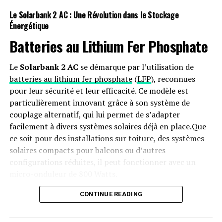
avec l’équipage de Crew-9 mardi concernant les impacts
Le Solarbank 2 AC : Une Révolution dans le Stockage
potentiels sur leur vol prévu le mois prochain. « En tant
Énergétique
que professionnels, ils se portent très bien », a déclaré
Batteries au Lithium Fer Phosphate
Joe Acaba, astronaute en chef de la NASA. « Nous
sommes tous préoccupés par notre équipage en orbite
et prêts à faire tout ce qu’il faut pour soutenir ces
Le
Solarbank 2 AC
se démarque par l’utilisation de
membres d’équipage. »
batteries au lithium fer phosphate
(
LFP
), reconnues
pour leur sécurité et leur efficacité. Ce modèle est
En attendant le retour de Wilmore et Williams, la NASA
particulièrement innovant grâce à son système de
prévoit de lancer un vaisseau Progress non habité
couplage alternatif, qui lui permet de s’adapter
mercredi soir pour livrer « près de trois tonnes de
facilement à divers systèmes solaires déjà en place.Que
nourriture, de carburant et de fournitures » à la station
ce soit pour des installations sur toiture, des systèmes
spatiale.
solaires compacts pour balcons ou d’autres
configurations réduites, il peut fonctionner avec un
micro-onduleur de 800 Watts.
RELATED TOPICS:
ASTRONAUTES
BOEING STARLINER
DÉCISION
ESPACE
NASA
Capacité et flexibilité Énergétique
CONTINUE READING
UP NEXT
Découvrez les nouvelles possibilités offertes par l’API
NFC pour iPhone dans iOS 18.1 !
Avec une capacité maximale d’injection dans le réseau