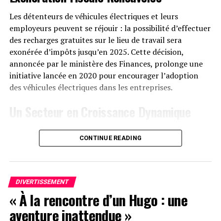
Promotionnelles
Les détenteurs de véhicules électriques et leurs
employeurs peuvent se réjouir : la possibilité d’effectuer
Le solarbank 2 AC est disponible sur le site officiel
des recharges gratuites sur le lieu de travail sera
d’Anker SOLIX ainsi que sur Amazon au prix standard de
exonérée d’impôts jusqu’en 2025. Cette décision,
1299 euros
. Cependant, une offre promotionnelle
annoncée par le ministère des Finances, prolonge une
« early bird » sera active du
20 janvier au 23 février
initiative lancée en 2020 pour encourager l’adoption
2025
, permettant aux acheteurs intéressés d’acquérir
des véhicules électriques dans les entreprises.
cet appareil dès
999 euros
! Cette promotion inclut
Un Secteur en Croissance Dynamique
également un compteur Anker SOLIX Smart offert pour
chaque commande passée durant cette période spéciale.
Cette prolongation intervient à un moment clé, alors
CONTINUE READING
que le marché des voitures électriques continue
le Solarbank 2 AC représente une avancée significative
d’afficher une croissance remarquable. Entre 2020 et
dans le domaine du stockage énergétique domestique
2022, la progression annuelle moyenne a atteint 35%.
grâce à ses caractéristiques techniques avancées et son
En
2023
, les particuliers représentent désormais 84%
engagement envers la durabilité environnementale.
DIVERTISSEMENT
des acquisitions de véhicules électriques, contre
« À la rencontre d’un Hugo : une
seulement 68% en 2018.
aventure inattendue »