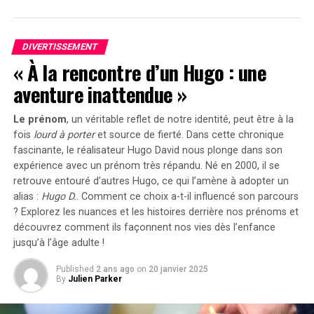
d’afficher une croissance remarquable. Entre 2020 et
dans le domaine du stockage énergétique domestique
2022, la progression annuelle moyenne a atteint 35%.
grâce à ses caractéristiques techniques avancées et son
En
2023
, les particuliers représentent désormais 84%
engagement envers la durabilité environnementale.
DIVERTISSEMENT
des acquisitions de véhicules électriques, contre
« À la rencontre d’un Hugo : une
seulement 68% en 2018.
aventure inattendue »
Concrètement,cette mesure permet aux sociétés
Le prénom
, un véritable reflet de notre identité, peut être à la
d’installer gratuitement des bornes de recharge pour
fois
lourd à porter
et source de
fierté
. Dans cette chronique
leurs employés sans impact fiscal. Les frais liés à
fascinante, le réalisateur Hugo David nous plonge dans son
l’électricité pour ces recharges ne seront pas pris en
expérience avec un prénom très répandu. Né en 2000, il se
compte dans le calcul des avantages en nature. De plus,
retrouve entouré d’autres Hugo, ce qui l’amène à adopter un
un abattement de 50% sur ces avantages est maintenu
alias :
Hugo D.
. Comment ce choix a-t-il influencé son parcours
avec un plafond révisé à environ 2000 euros pour
? Explorez les nuances et les histoires derrière nos prénoms et
l’année prochaine.
découvrez comment ils façonnent nos vies dès l’enfance
jusqu’à l’âge adulte !
Accélération Vers une Mobilité Électrique
Published
2 ans ago
on
20 janvier 2025
By
Julien Parker
Cette initiative fait partie d’une stratégie globale visant
à promouvoir l’électrification du parc automobile