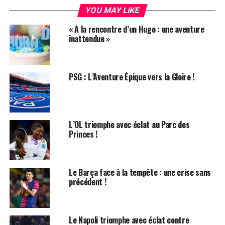
et délivré 67 passes décisives. Depuis son arrivée en
YOU MAY LIKE
janvier 2020, il a créé plus d’occasions que tout autre
« À la rencontre d’un Hugo : une aventure
joueur de Premier League, consolidant ainsi son statut
inattendue »
de joueur clé.
Les Émotions de Fernandes
PSG : L’Aventure Épique vers la Gloire !
Bruno Fernandes a exprimé sa passion pour Manchester
United en déclarant : « Chacun sait à quel point j’aime
ce club. Je mesure la responsabilité et l’importance de
L’OL triomphe avec éclat au Parc des
porter ce maillot, ainsi que le niveau d’engagement
Princes !
nécessaire pour représenter cette grande institution. »
Il a également évoqué des moments mémorables, tels
que le chant de son nom par les supporters, un triplé
Le Barça face à la tempête : une crise sans
précédent !
contre Leeds, et la joie de soulever des trophées à
Wembley. « Je suis convaincu que mes meilleurs
moments en tant que joueur de United sont encore à
venir », a-t-il ajouté.
Le Napoli triomphe avec éclat contre