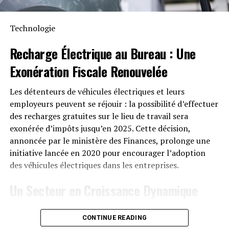
garantie fabricant décennale et possède une
certification IP65 qui assure sa résistance face aux
Technologie
intempéries tout en étant capable de fonctionner dans
des températures variant entre -20 °C et +55 °C.
Recharge Électrique
au Bureau : Une
Exonération Fiscale
Renouvelée
Disponibilité et Offres
Promotionnelles
Les détenteurs de véhicules électriques et leurs
employeurs peuvent se réjouir : la possibilité d’effectuer
Le solarbank 2 AC est disponible sur le site officiel
des recharges gratuites sur le lieu de travail sera
d’Anker SOLIX ainsi que sur Amazon au prix standard de
exonérée d’impôts jusqu’en 2025. Cette décision,
1299 euros
. Cependant, une offre promotionnelle
annoncée par le ministère des Finances, prolonge une
« early bird » sera active du
20 janvier au 23 février
initiative lancée en 2020 pour encourager l’adoption
2025
, permettant aux acheteurs intéressés d’acquérir
des véhicules électriques dans les entreprises.
cet appareil dès
999 euros
! Cette promotion inclut
Un Secteur en Croissance Dynamique
également un compteur Anker SOLIX Smart offert pour
chaque commande passée durant cette période spéciale.
Cette prolongation intervient à un moment clé, alors
CONTINUE READING
que le marché des voitures électriques continue
le Solarbank 2 AC représente une avancée significative