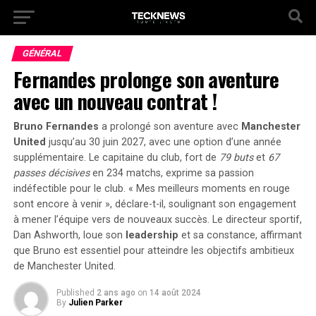
GÉNÉRAL
Fernandes prolonge son aventure
avec un nouveau contrat !
Bruno Fernandes
a prolongé son aventure avec
Manchester
United
jusqu’au 30 juin 2027, avec une option d’une année
supplémentaire. Le capitaine du club, fort de
79 buts
et
67
passes décisives
en 234 matchs, exprime sa passion
indéfectible pour le club.
« Mes meilleurs moments en rouge
sont encore à venir »,
déclare-t-il, soulignant son engagement
à mener l’équipe vers de nouveaux succès. Le directeur sportif,
Dan Ashworth, loue son
leadership
et sa constance, affirmant
que Bruno est essentiel pour atteindre les objectifs ambitieux
de Manchester United.
Published
2 ans ago
on
14 août 2024
By
Julien Parker