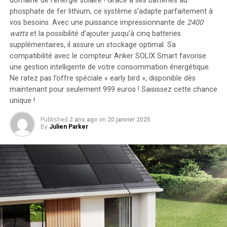
domaine de l’énergie solaire ! Grâce à ses batteries au
Il a ajouté que la contribution de Fernandes est cruciale
phosphate de fer lithium, ce système s’adapte parfaitement à
pour atteindre les objectifs du club et qu’ils sont
vos besoins. Avec une puissance impressionnante de
2400
impatients de collaborer pour réaliser le succès attendu.
watts
et la possibilité d’ajouter jusqu’à cinq batteries
supplémentaires, il assure un stockage optimal. Sa
À Suivre
compatibilité avec le compteur Anker SOLIX Smart favorise
une gestion intelligente de votre consommation énergétique.
Ne ratez pas l’offre spéciale « early bird »
, disponible dès
Une Séance d’Entraînement
maintenant pour seulement 999 euros ! Saisissez cette chance
Cruciale
unique !
Published
2 ans ago
on
20 janvier 2025
Les Reds ont intensifié leurs préparatifs pour la
By
Julien Parker
première soirée de la saison lors d’une séance
d’entraînement dynamique.
Visite des Nouvelles Recrues
Les nouvelles recrues Matthijs de Ligt et Noussair
Mazraoui ont visité leur nouveau domicile,
marquant le début de leur aventure avec le club.