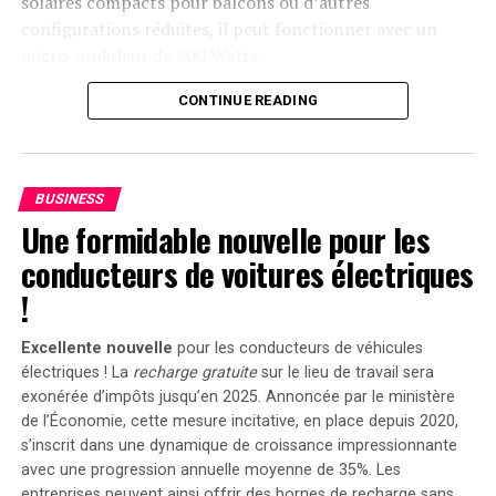
à l’UFC 305 le propulse en tête de la course pour un
solaires compacts pour balcons ou d’autres
combat pour le titre intérimaire contre son ancien rival
configurations réduites, il peut fonctionner avec un
!
micro-onduleur de 800 Watts.
Capacité et flexibilité Énergétique
CONTINUE READING
Avec une capacité maximale d’injection dans le réseau
domestique atteignant 1200 watts,le Solarbank 2 AC
BUSINESS
peut être associé à deux régulateurs solaires MPPT. Cela
Une formidable nouvelle pour les
ouvre la possibilité d’ajouter jusqu’à 1200 watts
conducteurs de voitures électriques
supplémentaires via des panneaux solaires additionnels,
portant ainsi la puissance totale à un impressionnant
!
2400 watts
. Pour les utilisateurs nécessitant davantage
de stockage énergétique, il est possible d’intégrer
Excellente nouvelle
pour les conducteurs de véhicules
jusqu’à cinq batteries supplémentaires de 1,6
électriques ! La
recharge gratuite
sur le lieu de travail sera
kilowattheure chacune, augmentant la capacité totale à
exonérée d’impôts jusqu’en 2025. Annoncée par le ministère
de l’Économie, cette mesure incitative, en place depuis 2020,
9,6 kilowattheures
.
s’inscrit dans une dynamique de croissance impressionnante
Intégration dans un Écosystème
avec une progression annuelle moyenne de
35%
. Les
entreprises peuvent ainsi offrir des bornes de recharge sans