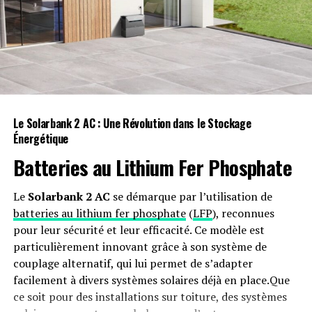
Premiers Entraînements en
Équipe
Les deux joueurs ont également été vus en train
de s’entraîner avec leurs coéquipiers pour la
Le Solarbank 2 AC : Une Révolution dans le Stockage
première fois, s’intégrant rapidement dans
Énergétique
l’équipe.
Batteries au Lithium Fer Phosphate
Le
Solarbank 2 AC
se démarque par l’utilisation de
RELATED TOPICS:
AVENTURE
CONTRAT
FERNANDES
FOOTBALL
PROLONGATION
batteries au lithium fer phosphate
(
LFP
), reconnues
pour leur sécurité et leur efficacité. Ce modèle est
UP NEXT
particulièrement innovant grâce à son système de
Ko! Ko! Kona ? L’attrait de la Grande Île pousse Sam
Long à faire demi-tour pour le IRONMAN de Francfort !
couplage alternatif, qui lui permet de s’adapter
facilement à divers systèmes solaires déjà en place.Que
DON'T MISS
ce soit pour des installations sur toiture, des systèmes
Mateusz Gamrot déclare que sa victoire sur Dan Hooker