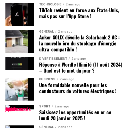
statistiques de l’Insee,7 694 garçons ont été
TECHNOLOGIE
2 ans ago
TikTok revient en force aux États-Unis,
prénommés Hugo en 2000,faisant de ce prénom le
mais pas sur l’App Store !
quatrième plus populaire cette année-là. À l’école
primaire,il côtoie plusieurs camarades appelés Thibault
et autres prénoms similaires. Pour éviter toute
GÉNÉRAL
2 ans ago
Anker SOLIX dévoile la Solarbank 2 AC :
confusion lors des appels en classe, les enseignants
la nouvelle ère du stockage d’énergie
ajoutent souvent la première lettre du nom de famille
ultra-compatible !
après le prénom : ainsi devient-il rapidement « Hugo
D. », un surnom auquel il s’habitue sans arduousé.
DIVERTISSEMENT
2 ans ago
Réponse à Wordle Illimité (11 août 2024)
– Quel est le mot du jour ?
Pensées sur l’Identité Associée au
Prénom
BUSINESS
2 ans ago
Une formidable nouvelle pour les
conducteurs de voitures électriques !
Le choix d’un prénom peut avoir un impact significatif
sur notre identité personnelle tout au long de notre
existence. Que ce soit pour se distinguer ou pour
SPORT
2 ans ago
Saisissez les opportunités en or ce
s’intégrer dans un groupe social spécifique, chaque
lundi 20 janvier 2025 !
individu développe une relation particulière avec son
GÉNÉRAL
2 ans ago