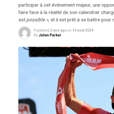
participer à cet événement majeur, une
oppor
faire face à la réalité de son calendrier cha
est possible »
, et il est prêt à se battre pou
Published
2 ans ago
on
14 août 2024
By
Julien Parker