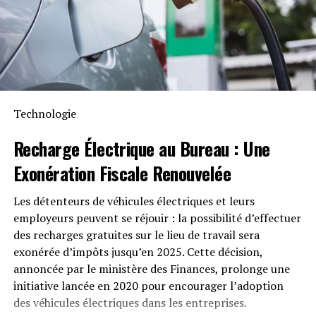
Anker SOLIX met également l’accent sur la longévité du
Solarbank 2 AC. Conçu pour supporter au moins
6000
cycles de charge
, cet appareil a une durée de vie
estimée dépassant quinze ans. Il est accompagné d’une
garantie fabricant décennale et possède une
certification IP65 qui assure sa résistance face aux
Technologie
intempéries tout en étant capable de fonctionner dans
des températures variant entre -20 °C et +55 °C.
Recharge Électrique
au Bureau : Une
Exonération Fiscale
Renouvelée
Disponibilité et Offres
Promotionnelles
Les détenteurs de véhicules électriques et leurs
employeurs peuvent se réjouir : la possibilité d’effectuer
Le solarbank 2 AC est disponible sur le site officiel
des recharges gratuites sur le lieu de travail sera
d’Anker SOLIX ainsi que sur Amazon au prix standard de
exonérée d’impôts jusqu’en 2025. Cette décision,
1299 euros
. Cependant, une offre promotionnelle
annoncée par le ministère des Finances, prolonge une
« early bird » sera active du
20 janvier au 23 février
initiative lancée en 2020 pour encourager l’adoption
2025
, permettant aux acheteurs intéressés d’acquérir
des véhicules électriques dans les entreprises.