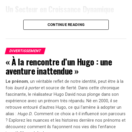
cet appareil dès
999 euros
! Cette promotion inclut
Un Secteur en Croissance Dynamique
également un compteur Anker SOLIX Smart offert pour
chaque commande passée durant cette période spéciale.
Cette prolongation intervient à un moment clé, alors
CONTINUE READING
que le marché des voitures électriques continue
le Solarbank 2 AC représente une avancée significative
d’afficher une croissance remarquable. Entre 2020 et
dans le domaine du stockage énergétique domestique
2022, la progression annuelle moyenne a atteint 35%.
grâce à ses caractéristiques techniques avancées et son
En
2023
, les particuliers représentent désormais 84%
engagement envers la durabilité environnementale.
DIVERTISSEMENT
des acquisitions de véhicules électriques, contre
« À la rencontre d’un Hugo : une
seulement 68% en 2018.
aventure inattendue »
Concrètement,cette mesure permet aux sociétés
Le prénom
, un véritable reflet de notre identité, peut être à la
d’installer gratuitement des bornes de recharge pour
fois
lourd à porter
et source de
fierté
. Dans cette chronique
leurs employés sans impact fiscal. Les frais liés à
fascinante, le réalisateur Hugo David nous plonge dans son
l’électricité pour ces recharges ne seront pas pris en
expérience avec un prénom très répandu. Né en 2000, il se
compte dans le calcul des avantages en nature. De plus,
retrouve entouré d’autres Hugo, ce qui l’amène à adopter un
un abattement de 50% sur ces avantages est maintenu
alias :
Hugo D.
. Comment ce choix a-t-il influencé son parcours
avec un plafond révisé à environ 2000 euros pour
? Explorez les nuances et les histoires derrière nos prénoms et
l’année prochaine.
découvrez comment ils façonnent nos vies dès l’enfance