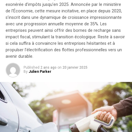
Brad Stevens sur le rejet de Jaylen Brown aux Jeux
kilowattheure chacune, augmentant la capacité totale à
exonérée d’impôts jusqu’en 2025. Annoncée par le ministère
Olympiques : ‘Une motivation supplémentaire pour lui
de l’Économie, cette mesure incitative, en place depuis 2020,
9,6 kilowattheures
.
s’inscrit dans une dynamique de croissance impressionnante
Intégration dans un Écosystème
avec une progression annuelle moyenne de
35%
. Les
entreprises peuvent ainsi offrir des bornes de recharge sans
Intelligent
impact fiscal, stimulant la transition écologique. Reste à savoir
si cela suffira à convaincre les entreprises hésitantes et à
propulser l’électrification des flottes professionnelles vers un
Le Solarbank 2 AC s’intègre parfaitement dans un
avenir durable.
écosystème énergétique intelligent grâce à sa
compatibilité avec le compteur Anker SOLIX Smart et
Published
2 ans ago
on
20 janvier 2025
les prises intelligentes proposées par Anker. cette
By
Julien Parker
fonctionnalité permet une gestion optimisée de la
consommation électrique tout en réduisant les pertes
énergétiques inutiles. De plus, Anker SOLIX prévoit
d’étendre cette compatibilité aux dispositifs Shelly.
Durabilité et Résistance aux
Intempéries