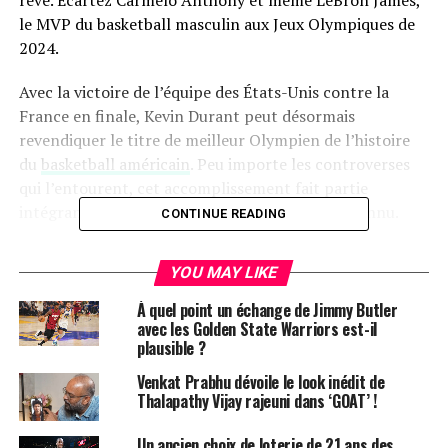
le MVP du basketball masculin aux Jeux Olympiques de
2024.
Avec la victoire de l’équipe des États-Unis contre la
France en finale, Kevin Durant peut désormais
revendiquer le titre de meilleur Olympien de l’histoire
du
basketball américain
. Peu importe les controverses
qui l’entourent, cet accomplissement fait partie
intégrante de son héritage et mérite d’être reconnu.
CONTINUE READING
Un Héritage Olympique Remarquable
YOU MAY LIKE
Durant a souvent été critiqué pour avoir rejoint une
À quel point un échange de Jimmy Butler
équipe des Warriors déjà couronnée de succès, certains
avec les Golden State Warriors est-il
plausible ?
arguant qu’il a choisi un chemin facile vers les titres. De
plus, ses échanges sur les réseaux sociaux avec des fans
Venkat Prabhu dévoile le look inédit de
peuvent agacer. Cependant, son parcours olympique
Thalapathy Vijay rajeuni dans ‘GOAT’ !
révèle un joueur passionné, désireux de représenter son
Un ancien choix de loterie de 21 ans des
pays, une facette que nous devrions tous apprécier.