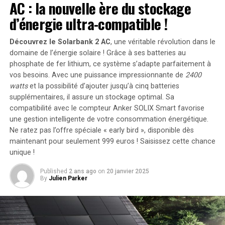
AC : la nouvelle ère du stockage
devant la légende de la WNBA, Lisa Leslie, qui en a
d’énergie ultra-compatible !
marqué 488. James et Anthony, avec respectivement
358 et 336 points, sont loin derrière lui.
Découvrez le Solarbank 2 AC
, une véritable révolution dans le
domaine de l’énergie solaire ! Grâce à ses batteries au
Durant a inscrit 156 points lors des Jeux de Londres en
phosphate de fer lithium, ce système s’adapte parfaitement à
2012, 155 à Rio en 2016, 124 à Tokyo, et a ajouté 83
vos besoins. Avec une puissance impressionnante de
2400
points cette année, malgré une blessure.
watts
et la possibilité d’ajouter jusqu’à cinq batteries
supplémentaires, il assure un stockage optimal. Sa
Une Moyenne Impressionnante
compatibilité avec le compteur Anker SOLIX Smart favorise
une gestion intelligente de votre consommation énergétique.
À 35 ans, bien que sa production totale ait diminué à
Ne ratez pas l’offre spéciale « early bird »
, disponible dès
Paris, sa moyenne de points par match reste largement
maintenant pour seulement 999 euros ! Saisissez cette chance
supérieure à celle de ses pairs. Avec une moyenne de
unique !
18,5 points par match, il surpasse James (11,9) et
Anthony (10,8).
Published
2 ans ago
on
20 janvier 2025
By
Julien Parker
Il détient également des records en termes de paniers
réussis (173), de paniers tentés (326), de tirs à trois
points (88) et de lancers francs (82). Comme en NBA,