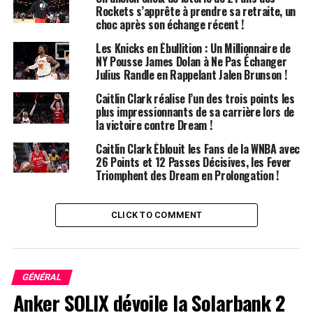
Rockets s’apprête à prendre sa retraite, un
choc après son échange récent !
LeBron James a remporté sa troisième médaille d’or et
sa quatrième médaille au total, égalant ainsi son ami
Les Knicks en Ébullition : Un Millionnaire de
NY Pousse James Dolan à Ne Pas Échanger
Anthony dans ces deux catégories. Cependant, Durant
Julius Randle en Rappelant Jalen Brunson !
se distingue avec quatre médailles d’or en quatre
participations aux Jeux Olympiques, devenant ainsi le
Caitlin Clark réalise l’un des trois points les
plus impressionnants de sa carrière lors de
joueur de basketball le plus titré de l’histoire olympique.
la victoire contre Dream !
En fait, il possède deux fois plus de médailles d’or que le
pays ayant le deuxième plus grand nombre, l’Union
Caitlin Clark Éblouit les Fans de la WNBA avec
26 Points et 12 Passes Décisives, les Fever
Soviétique, derrière les États-Unis.
Triomphent des Dream en Prolongation !
Des Performances Inégalées
CLICK TO COMMENT
En plus d’être le plus décoré, le statut de Durant en
tant que GOAT (Greatest of All Time) olympique repose
également sur ses performances exceptionnelles. Il est
le meilleur marqueur de l’histoire des compétitions
GÉNÉRAL
olympiques, tant chez les hommes que chez les femmes,
Anker SOLIX dévoile la Solarbank 2
avec un total de 518 points, le plaçant confortablement