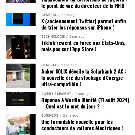
le point de vue du directeur de la NFIU
Une Enfance Entourée d’Autres « Hugo »
GÉNÉRAL
2 ans ago
X (anciennement Twitter) permet enfin
Dès son plus jeune âge, Hugo se retrouve entouré
de trier les réponses sur iPhone !
d’autres enfants portant le même nom. Selon les
statistiques de l’Insee,7 694 garçons ont été
TECHNOLOGIE
2 ans ago
TikTok revient en force aux États-Unis,
prénommés Hugo en 2000,faisant de ce prénom le
mais pas sur l’App Store !
quatrième plus populaire cette année-là. À l’école
primaire,il côtoie plusieurs camarades appelés Thibault
et autres prénoms similaires. Pour éviter toute
GÉNÉRAL
2 ans ago
Anker SOLIX dévoile la Solarbank 2 AC :
confusion lors des appels en classe, les enseignants
la nouvelle ère du stockage d’énergie
ajoutent souvent la première lettre du nom de famille
ultra-compatible !
après le prénom : ainsi devient-il rapidement « Hugo
D. », un surnom auquel il s’habitue sans arduousé.
DIVERTISSEMENT
2 ans ago
Réponse à Wordle Illimité (11 août 2024)
– Quel est le mot du jour ?
Pensées sur l’Identité Associée au
Prénom
BUSINESS
2 ans ago
Une formidable nouvelle pour les
conducteurs de voitures électriques !
Le choix d’un prénom peut avoir un impact significatif