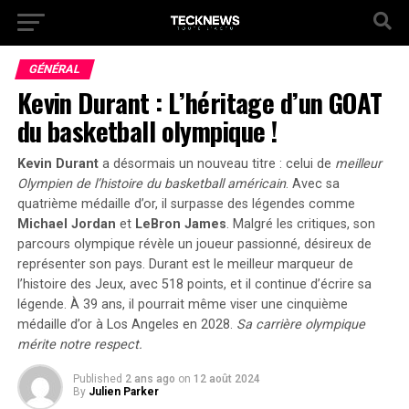
GÉNÉRAL
Kevin Durant : L’héritage d’un GOAT
du basketball olympique !
Kevin Durant
a désormais un nouveau titre : celui de
meilleur
Olympien de l’histoire du basketball américain
. Avec sa
quatrième médaille d’or, il surpasse des légendes comme
Michael Jordan
et
LeBron James
. Malgré les critiques, son
parcours olympique révèle un joueur passionné, désireux de
représenter son pays. Durant est le
meilleur marqueur
de
l’histoire des Jeux, avec 518 points, et il continue d’écrire sa
légende. À 39 ans, il pourrait même viser une cinquième
médaille d’or à Los Angeles en 2028.
Sa carrière olympique
mérite notre respect.
Published
2 ans ago
on
12 août 2024
By
Julien Parker