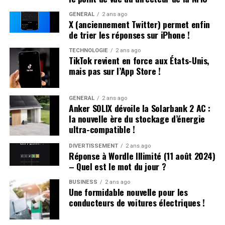
leur course.
GÉNÉRAL
2 ans ago
X (anciennement Twitter) permet enfin
Consultez les analyses et pronostics d’experts en
de trier les réponses sur iPhone !
courses pour toutes les compétitions à venir.
TECHNOLOGIE
2 ans ago
Préparez vos mises en examinant minutieusement
TikTok revient en force aux États-Unis,
les performances détaillées des chevaux.
mais pas sur l’App Store !
Restez informés et optimisez vos chances lors des
prochaines courses grâce aux outils disponibles !
GÉNÉRAL
2 ans ago
Anker SOLIX dévoile la Solarbank 2 AC :
la nouvelle ère du stockage d’énergie
ultra-compatible !
DIVERTISSEMENT
2 ans ago
Réponse à Wordle Illimité (11 août 2024)
– Quel est le mot du jour ?
BUSINESS
2 ans ago
Une formidable nouvelle pour les
conducteurs de voitures électriques !