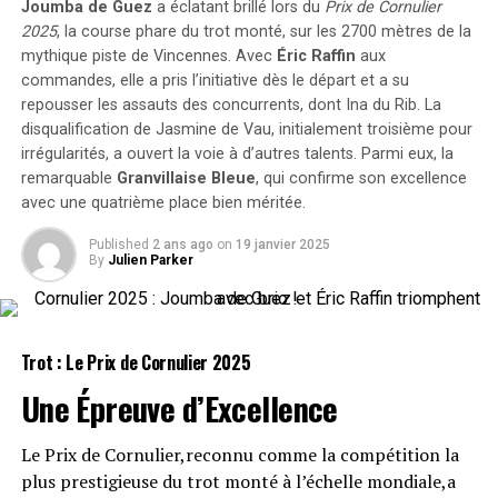
et à la Ligue Africaine de Football. À 28 ans, son dernier
Joumba de Guez
a éclatant brillé lors du
Prix de Cornulier
perte de poids depuis sa dernière course, il pourrait bien
2025
, la course phare du trot monté, sur les 2700 mètres de la
contrat a été négocié grâce à l’ingéniosité de Mario
surprendre les parieurs.
mythique piste de Vincennes. Avec
Éric Raffin
aux
Daniel, et il a également joué dans les qualifications de
commandes, elle a pris l’initiative dès le départ et a su
Talisman Touch (904)
la Ligue Europa avec le club letton FK Liepaja, ainsi
repousser les assauts des concurrents, dont
Ina du Rib
. La
qu’en deuxième division du football portugais.
disqualification de
Jasmine de Vau
, initialement troisième pour
Après avoir terminé deuxième lors de son retour sur la
irrégularités, a ouvert la voie à d’autres talents. Parmi eux, la
piste, il a toutes les chances de briller s’il reproduit
RELATED TOPICS:
CHIEFS
DYNAMISER
GAGNANTS
NABI
remarquable
Granvillaise Bleue
, qui confirme son excellence
cette performance.
SNL24
avec une quatrième place bien méritée.
UP NEXT
Réunion Sportive 3 – Vincennes
Published
2 ans ago
on
19 janvier 2025
« « Nous ferons mieux cette fois-ci » – Ogunmodede
By
Julien Parker
optimiste avant le choc contre l’AS FAR du Maroc »
(Trot ; Début à 13h50)
DON'T MISS
Le Lokomotiv Moscou abandonne sa quête du star des
Jack is Haufor (307)
Super Eagles en pleine tourmente en Russie
Trot : Le Prix de Cornulier
2025
Il avait suscité beaucoup d’attentes lors de sa dernière
Une Épreuve d’Excellence
course mais a rencontré quelques arduousés. Il mérite
une nouvelle chance avec confiance.
Le Prix de Cornulier,reconnu comme la compétition la
plus prestigieuse du trot monté à l’échelle mondiale,a