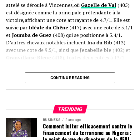
courses hippiques
!
attelé se déroule à Vincennes,où
Gazelle de Val
(405)
est désignée comme la principale prétendante à la
victoire,affichant une cote attrayante de 4.7/1. Elle est
suivie par
Idéale du Chêne
(417) avec une cote de 5.1/1
et
Joumba de Guez
(408) qui se positionne à 5.4/1.
D’autres chevaux notables incluent
Ina du Rib
(413)
avec une cote de 9.5/1, ainsi que
Jezabelle bie
(402) et
Granvillaise Bleue
(418), toutes deux cotées à 13/1.
Opportunités de Paris
CONTINUE READING
les amateurs de courses peuvent bénéficier d’offres
attractives allant jusqu’à 600€ pour leurs
paris
sur les
événements hippiques !
TRENDING
Services Proposés aux Parieurs
BUSINESS
2 ans ago
Comment lutter efficacement contre le
Partagez vos réflexions sur les chevaux que vous
financement du terrorisme au Nigeria :
le point de vue du directeur de la NFIU
suivez et recevez des notifications par email avant