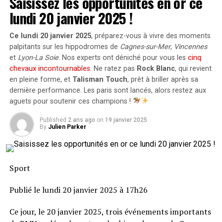
Saisissez les opportunités en or ce
déjà intégré Gaston Sirino et Fiacre Ntwari, avec
lundi 20 janvier 2025 !
l’arrivée imminente d’Inacio Miguel. Sirino, véritable
aimant à trophées, a remporté le championnat avec le
Ce lundi 20 janvier 2025
, préparez-vous à vivre des moments
Club Bolivar avant d’ajouter sept titres consécutifs avec
palpitants sur les hippodromes de
Cagnes-sur-Mer
,
Vincennes
les
Mamelodi Sundowns
, où il a également décroché
et
Lyon-La Soie
. Nos experts ont déniché pour vous les
cinq
deux coupes Nedbank, le MTN8 et la Ligue Africaine de
chevaux incontournables
. Ne ratez pas
Rock Blanc
, qui revient
Football. À 33 ans, il espère que son palmarès pourra
en pleine forme, et
Talisman Touch
, prêt à briller après sa
éclairer le chemin des Chiefs, plongés dans l’obscurité
dernière performance. Les paris sont lancés, alors restez aux
des trophées depuis 2015.
aguets pour soutenir ces champions !
Published
2 ans ago
on
19 janvier 2025
By
Julien Parker
Sport
Publié le lundi 20 janvier 2025 à 17h26
Ce jour, le 20 janvier 2025, trois événements importants