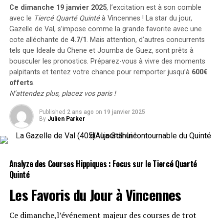
à jewelcandle Fac d’accéder au podium tant convoité.
Ce dimanche 19 janvier 2025
, l’excitation est à son comble
avec le
Tiercé Quarté Quinté
à Vincennes ! La star du jour,
Performances Remarquables
Gazelle de Val
, s’impose comme la grande favorite avec une
cote alléchante de
4.7/1
. Mais attention, d’autres concurrents
tels que
Ideale du Chene
et
Joumba de Guez
, sont prêts à
Granvillaise Bleue, entraînée par Pierre Levesque et déjà
bousculer les pronostics. Préparez-vous à vivre des moments
bien connue pour ses performances passées
palpitants et tentez votre chance pour remporter jusqu’à
600€
remarquables, s’est classée fièrement à la quatrième
offerts
.
place. C’est sa troisième fois consécutive qu’elle termine
N’attendez plus, placez vos paris !
parmi les cinq premiers après avoir brillé en 2022 et
2023. Gazelle de Val a également réalisé une belle
Published
2 ans ago
on
19 janvier 2025
By
Julien Parker
remontée finale pour compléter le quinté gagnant.
Pour découvrir tous les résultats détaillés ainsi que les
cotes associées à cette course emblématique, n’hésitez
Analyze des Courses Hippiques : Focus sur le Tiercé Quarté
pas à consulter notre site !
Quinté
Offres Spéciales sur les Paris Hippiques
Les Favoris du Jour à
Vincennes
Profitez jusqu’à 600€ offerts pour vos paris sur les
Ce dimanche,l’événement majeur des courses de trot