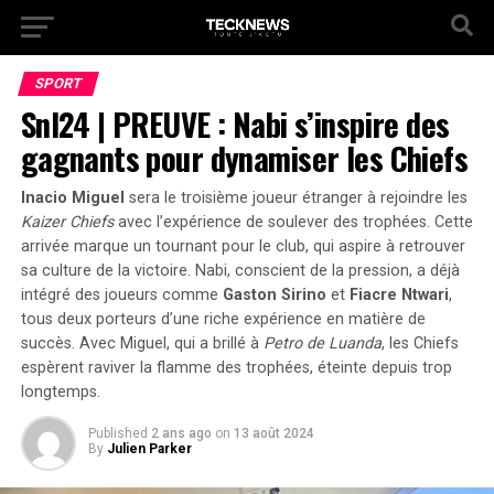
SPORT
Snl24 | PREUVE : Nabi s’inspire des
gagnants pour dynamiser les Chiefs
Inacio Miguel
sera le troisième joueur étranger à rejoindre les
Kaizer Chiefs
avec l’expérience de soulever des trophées. Cette
arrivée marque un tournant pour le club, qui aspire à retrouver
sa culture de la victoire.
Nabi
, conscient de la pression, a déjà
intégré des joueurs comme
Gaston Sirino
et
Fiacre Ntwari
,
tous deux porteurs d’une riche expérience en matière de
succès. Avec Miguel, qui a brillé à
Petro de Luanda
, les Chiefs
espèrent raviver la flamme des trophées, éteinte depuis trop
longtemps.
Published
2 ans ago
on
13 août 2024
By
Julien Parker