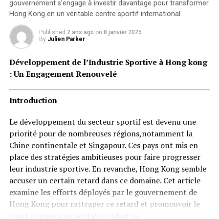
Les investisseurs ne
gouvernement s’engage à investir davantage pour transformer
Hong Kong en un véritable centre sportif international.
souhaitent pas vendre
#Bitcoin
Published
2 ans ago
on
8 janvier 2025
By
Julien Parker
Développement de l’Industrie Sportive à Hong kong
« Une diminution de la
: Un Engagement Renouvelé
volonté de vendre des
actifs pourrait entraîner
Introduction
une réduction de l’offre de
Le développement du secteur sportif est devenu une
Bitcoin sur le marché, ce
priorité pour de nombreuses régions,notamment la
Chine continentale et Singapour. Ces pays ont mis en
qui, avec une demande
place des stratégies ambitieuses pour faire progresser
stable ou croissante,
leur industrie sportive. En revanche, Hong Kong semble
pourrait provoquer des
accuser un certain retard dans ce domaine. Cet article
examine les efforts déployés par le gouvernement de
hausses de prix. » – Par
Hong Kong pour rattraper ce retard et promouvoir le
@AxelAdlerJr
sport comme une véritable industrie.