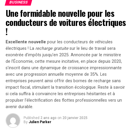
Parmi ces tokens, 5 999
BUSINESS
$BTC (376M$) ont été
Une formidable nouvelle pour les
envoyés à Coinbase.
conducteurs de voitures électriques
!
Le gouvernement
Excellente nouvelle
pour les conducteurs de véhicules
américain…
électriques ! La
recharge gratuite
sur le lieu de travail sera
exonérée d’impôts jusqu’en 2025. Annoncée par le ministère
pic.twitter.com/T2o9YKPY10
de l’Économie, cette mesure incitative, en place depuis 2020,
s’inscrit dans une dynamique de croissance impressionnante
— Spot On Chain
avec une progression annuelle moyenne de
35%
. Les
entreprises peuvent ainsi offrir des bornes de recharge sans
(@spotonchain) 23 juillet
impact fiscal, stimulant la transition écologique. Reste à savoir
2024
si cela suffira à convaincre les entreprises hésitantes et à
propulser l’électrification des flottes professionnelles vers un
avenir durable.
Parallèlement,
Mt. Gox
a également été actif,
Published
2 ans ago
on
20 janvier 2025
transférant 2 239 BTC, d’une valeur de 149 millions de
By
Julien Parker
dollars, vers Bitstamp aujourd’hui. Cela fait partie de