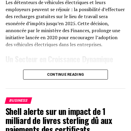
Les détenteurs de véhicules électriques et leurs
comme prévu, Mt. Gox a
employeurs peuvent se réjouir : la possibilité d’effectuer
jusqu’à présent :
des recharges gratuites sur le lieu de travail sera
exonérée d’impôts jusqu’en 2025. Cette décision,
annoncée par le ministère des Finances, prolonge une
Déposé 1 545 $BTC
initiative lancée en 2020 pour encourager l’adoption
(83,5M$) à #Bitbank le 5
des véhicules électriques dans les entreprises.
juillet.
Un Secteur en Croissance Dynamique
Cette prolongation intervient à un moment clé, alors
Déplacé 48 641 $BTC
CONTINUE READING
que le marché des voitures électriques continue
(3,06B$) vers le
d’afficher une croissance remarquable. Entre 2020 et
portefeuille « 3JQie »,
2022, la progression annuelle moyenne a atteint 35%.
En
2023
, les particuliers représentent désormais 84%
probablement un dépôt
BUSINESS
des acquisitions de véhicules électriques, contre
Shell alerte sur un impact de 1
chez #Kraken,…
seulement 68% en 2018.
milliard de livres sterling dû aux
https://t.co/c14GBN5daM
Concrètement,cette mesure permet aux sociétés
paiements des certificats