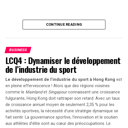
détenteurs de $BTC depuis
message fort soutenant la transition écologique dans le
1 à 3 mois.
secteur du transport. Reste maintenant à voir si cela
suffira réellement à convaincre certaines entreprises
hésitantes et si cela permettra d’accélérer
CONTINUE READING
Si cela…
significativement l’électrification de leurs flottes
pic.twitter.com/MVfvxzerSn
professionnelles dans un avenir proche.
BUSINESS
— CryptoQuant.com
LCQ4 : Dynamiser le développement
(@cryptoquant_com) 23
de l’industrie du sport
juillet 2024
Le développement de l’industrie du sport à Hong Kong
est
en pleine effervescence ! Alors que des régions voisines
comme le
Mainland
et
Singapour
connaissent une croissance
Le sentiment des investisseurs indique une réticence
fulgurante, Hong Kong doit rattraper son retard. Avec un taux
accrue à vendre du Bitcoin, ce qui pourrait réduire
de croissance annuel moyen de seulement 2,35 % pour les
l’offre sur le marché. Si la demande reste stable ou
activités sportives, la nécessité d’une stratégie dynamique se
augmente, cela pourrait entraîner une hausse des prix.
fait sentir. La
gouvernance sportive
, l’innovation et le soutien
aux athlètes d’élite sont au cœur des préoccupations. Le