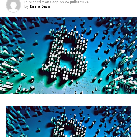
Published
2 ans ago
on
24 juillet 2024
By
Emma Davis