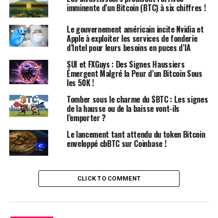
dollars.
imminente d’un Bitcoin (BTC) à six chiffres !
Le gouvernement américain
Le gouvernement américain incite Nvidia et
Apple à exploiter les services de fonderie
a déposé 58,74 $BTC
d’Intel pour leurs besoins en puces d’IA
(3,96M$) sur
SUI et FXGuys : Des Signes Haussiers
Émergent Malgré la Peur d’un Bitcoin Sous
#CoinbasePrime il y a 7
les 50K !
heures.
Tomber sous le charme du $BTC : Les signes
de la hausse ou de la baisse vont-ils
l’emporter ?
Jusqu’à présent en 2024, le
Le lancement tant attendu du token Bitcoin
gouvernement américain a
enveloppé cbBTC sur Coinbase !
déplacé 6 261 $BTC à
environ 62 538 $ (392M$),
CLICK TO COMMENT
principalement après la
hausse des prix fin février.