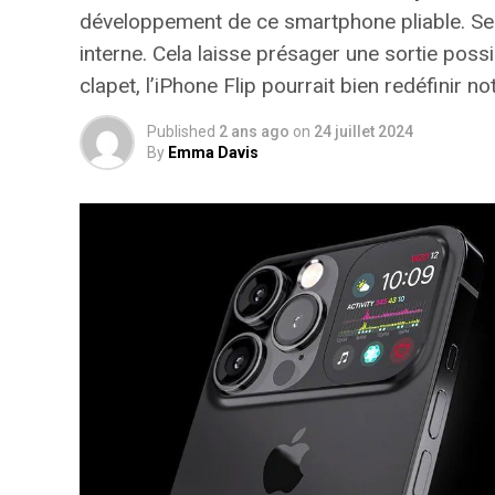
développement de ce smartphone pliable. S
interne. Cela laisse présager une sortie poss
clapet, l’iPhone Flip pourrait bien redéfinir 
Published
2 ans ago
on
24 juillet 2024
By
Emma Davis