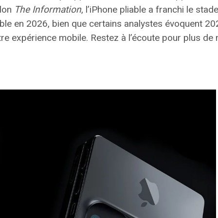
elon
The Information
, l’iPhone pliable a franchi le s
ible en
2026
, bien que certains analystes évoquent
20
notre expérience mobile. Restez à l’écoute pour plus de