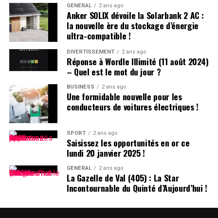
GÉNÉRAL
2 ans ago
Lors d’une récente séance au Conseil législatif, plusieurs
Anker SOLIX dévoile la Solarbank 2 AC :
questions ont été posées concernant les initiatives du
la nouvelle ère du stockage d’énergie
gouvernement :
ultra-compatible !
DIVERTISSEMENT
2 ans ago
inspiration des Politiques Étrangères :
Réponse à Wordle Illimité (11 août 2024)
– Quel est le mot du jour ?
le gouvernement s’engage à s’inspirer des politiques
mises en œuvre dans d’autres régions tout en tenant
BUSINESS
2 ans ago
Une formidable nouvelle pour les
compte des spécificités locales. Des exemples incluent
conducteurs de voitures électriques !
l’innovation dans le secteur sportif et la création d’un
système moderne qui favorise la consommation liée au
sport.
SPORT
2 ans ago
Saisissez les opportunités en or ce
lundi 20 janvier 2025 !
Établissement d’Indicateurs de Performance :
GÉNÉRAL
2 ans ago
La Gazelle de Val (405) : La Star
La nécessité d’établir des indicateurs clairs pour
Incontournable du Quinté d’Aujourd’hui !
mesurer le développement du sport comme industrie
est reconnue. Cela inclut non seulement le suivi de la
valeur ajoutée mais aussi l’encouragement à participer