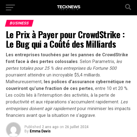
BUSINESS
Le Prix à Payer pour CrowdStrike :
Le Bug qui a Coûté des Milliards
Les entreprises touchées par les pannes de CrowdStrike
font face à des pertes colossales
. Selon Parametrix,
les
pertes totales pour 25 % des entreprises du Fortune 500
pourraient atteindre un incroyable
$5,4 milliards
.
Malheureusement,
les polices d’assurance cybernétique ne
couvriront qu’une fraction de ces pertes
, entre 10 et 20 %.
Les coûts liés à l’interruption des activités, à la perte de
productivité et aux réparations s’accumulent rapidement.
Les
entreprises doivent agir rapidement
pour minimiser les impacts
financiers avant que la situation ne s’aggrave.
Published
2 ans ago
on
26 juillet 2024
By
Emma Davis