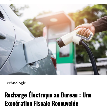
Les dépenses opérationnelles et les pertes
commerciales varient considérablement d’une
organisation à l’autre et d’un secteur à l’autre.
Parametrix, en utilisant ses capteurs de surveillance de
service, a estimé que le secteur de la santé subissait le
plus de pertes directes, s’élevant à 1,94 milliard de
dollars, suivi par le secteur bancaire et le transport avec
respectivement 1,15 milliard et 860 millions de dollars.
La perte par entreprise pour ces trois segments a été
estimée à 64,60 millions, 71,8 millions et 143,38
millions de dollars, respectivement.
Chris Steffen, vice-président de la recherche chez
Enterprise Management Associates, a déclaré que les
chiffres pourraient en réalité être beaucoup plus élevés.
Technologie
« Parametrix affirme qu’il n’y a eu que 146 millions de
dollars de pertes directes pour l’industrie aérienne », a-
Recharge Électrique
au Bureau : Une
t-il dit. « Cependant, plusieurs compagnies aériennes
Exonération Fiscale
Renouvelée
ont connu plusieurs jours de pannes (Delta a enfin été