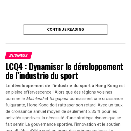
jusqu’en 2025 et au-delà, le gouvernement délivre un
stabiliser, les inquiétudes grandissent quant à la
message fort soutenant la transition écologique dans le
possibilité que les coûts dépassent les estimations
secteur du transport. Reste maintenant à voir si cela
actuelles. Les entreprises touchées devraient unir leurs
suffira réellement à convaincre certaines entreprises
ressources pour se remettre rapidement avant que les
hésitantes et si cela permettra d’accélérer
CONTINUE READING
pertes ne s’aggravent.
significativement l’électrification de leurs flottes
professionnelles dans un avenir proche.
RELATED TOPICS:
BUG
COÛTS
CROWDSTRIKE
CYBERSÉCURITÉ
PRIX À PAYER
BUSINESS
LCQ4 : Dynamiser le développement
UP NEXT
67 % des marketeurs estiment que le manque de
de l’industrie du sport
formation freine l’adoption de l’IA : un défi à relever !
Le développement de l’industrie du sport à Hong Kong
est
DON'T MISS
Le fonds de pension du Michigan investit 6,6 millions de
en pleine effervescence ! Alors que des régions voisines
dollars en Bitcoin grâce à l’ETF ARK 21Shares !
comme le
Mainland
et
Singapour
connaissent une croissance
fulgurante, Hong Kong doit rattraper son retard. Avec un taux
de croissance annuel moyen de seulement 2,35 % pour les
activités sportives, la nécessité d’une stratégie dynamique se
fait sentir. La
gouvernance sportive
, l’innovation et le soutien
aux athlètes d’élite sont au cœur des préoccupations. Le