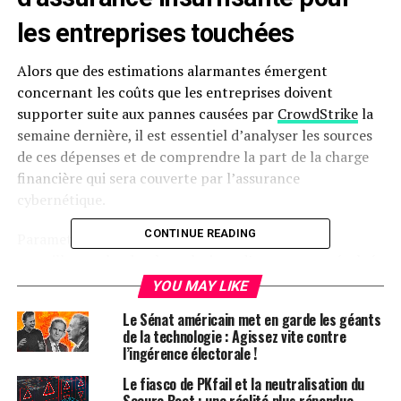
les entreprises touchées
Alors que des estimations alarmantes émergent
concernant les coûts que les entreprises doivent
supporter suite aux pannes causées par
CrowdStrike
la
semaine dernière, il est essentiel d’analyser les sources
de ces dépenses et de comprendre la part de la charge
financière qui sera couverte par l’assurance
cybernétique.
CONTINUE READING
Parametrix, une entreprise spécialisée dans la
surveillance cloud et les solutions d’assurance, a évalué
la perte totale pour les 25 % des entreprises du Fortune
YOU MAY LIKE
500 touchées (à l’exception de Microsoft) à un montant
Le Sénat américain met en garde les géants
colossal de 5,4 milliards de dollars.
de la technologie : Agissez vite contre
l’ingérence électorale !
Selon Parametrix, la majorité de cette facture sera à la
Le fiasco de PKfail et la neutralisation du
charge des entreprises elles-mêmes : « La part de la
Secure Boot : une réalité plus répandue