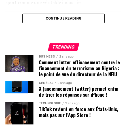
sport comme une véritable industrie.
Contexte Actuel du Secteur Sportif à Hong Kong
CONTINUE READING
Récemment, un rapport publié par l’Institut Xinhua a
souligné que l’industrie sportive est essentielle pour
devenir une puissance sportive mondiale. Entre 2017 et
TRENDING
2022, la valeur ajoutée de l’industrie sportive en Chine
continentale a connu une croissance annuelle moyenne
BUSINESS
2 ans ago
Comment lutter efficacement contre le
impressionnante de 13,5 %. En comparaison, Hong
financement du terrorisme au Nigeria :
Kong n’a enregistré qu’une augmentation modeste de
le point de vue du directeur de la NFIU
2,35 % durant la même période. Cette disparité soulève
GÉNÉRAL
2 ans ago
des questions sur les mesures que le gouvernement
X (anciennement Twitter) permet enfin
hongkongais pourrait adopter pour stimuler son propre
de trier les réponses sur iPhone !
secteur sportif.
TECHNOLOGIE
2 ans ago
TikTok revient en force aux États-Unis,
Réponses aux Interrogations Soulevées par les
mais pas sur l’App Store !
Législateurs