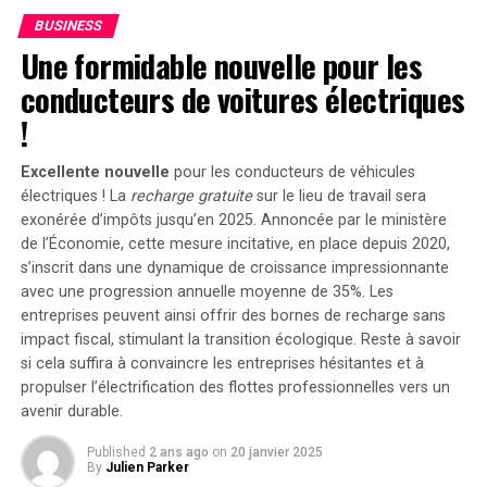
productivité et les coûts opérationnels (comme des
BUSINESS
avions et des trains mal positionnés), puis par les
Une formidable nouvelle pour les
activités de remédiation pour résoudre le problème,
dont une grande partie nécessite une intervention
conducteurs de voitures électriques
manuelle. »
!
Une étude de J. Gold Associates révèle qu’en moyenne,
Excellente nouvelle
pour les conducteurs de véhicules
chaque machine touchée coûterait à une organisation
électriques ! La
recharge gratuite
sur le lieu de travail sera
82,50 dollars pour être réparée par un employé interne.
exonérée d’impôts jusqu’en 2025. Annoncée par le ministère
Les coûts pourraient tripler si l’entreprise devait faire
de l’Économie, cette mesure incitative, en place depuis 2020,
appel à des services externes. Avec Microsoft estimant
s’inscrit dans une dynamique de croissance impressionnante
qu’il y avait 8,5 millions de machines Windows affectées,
avec une progression annuelle moyenne de
35%
. Les
les coûts de remédiation liés à cet incident dépassent les
entreprises peuvent ainsi offrir des bornes de recharge sans
impact fiscal, stimulant la transition écologique. Reste à savoir
700 millions de dollars.
si cela suffira à convaincre les entreprises hésitantes et à
propulser l’électrification des flottes professionnelles vers un
Variations des coûts entre
avenir durable.
secteurs
Published
2 ans ago
on
20 janvier 2025
By
Julien Parker