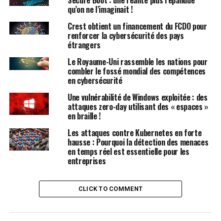
perte couverte par les polices d’assurance cybernétique
qu’on ne l’imaginait !
ne dépassera probablement pas 10 à 20 %, en raison des
Crest obtient un financement du FCDO pour
fortes rétentions de risque de nombreuses entreprises
renforcer la cybersécurité des pays
et des limites de police relativement faibles par rapport
étrangers
aux pertes potentielles dues aux pannes. »
Le Royaume-Uni rassemble les nations pour
combler le fossé mondial des compétences
Quand le système s’effondre
en cybersécurité
Une vulnérabilité de Windows exploitée : des
Dans un scénario à fort impact comme celui de
attaques zero-day utilisant des « espaces »
CrowdStrike, les entreprises subissent des coûts pour
en braille !
diverses raisons. Les experts soulignent la perte de
Les attaques contre Kubernetes en forte
revenus due aux temps d’arrêt, l’augmentation des
hausse : Pourquoi la détection des menaces
dépenses opérationnelles et les coûts de remédiation,
en temps réel est essentielle pour les
entre autres.
entreprises
« Les coûts proviennent principalement de la perte de
transactions en raison de l’indisponibilité des systèmes
CLICK TO COMMENT
», a déclaré Duncan Brown, vice-président de la
recherche chez IDC. « Cela est suivi par la perte de