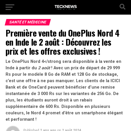
SANTÉ ET MÉDECINE
Première vente du OnePlus Nord 4
en Inde le 2 août : Découvrez les
prix et les offres exclusives !
Le OnePlus Nord 4</strong sera disponible à la vente en
Inde à partir du
2 août
! Avec un prix de départ de
29 999
Rs
pour le modèle 8 Go de RAM et 128 Go de stockage,
c’est une offre à ne pas manquer. Les clients de la
ICICI
Bank
et de
OneCard
peuvent bénéficier d’une remise
instantanée de
3 000 Rs
sur les variantes de 256 Go. De
plus, les étudiants auront droit à un rabais
supplémentaire de
600 Rs
. Disponible en plusieurs
couleurs, le Nord 4 promet d’être un smartphone élégant
et performant !
Published
2 ans ago
on
2 août 2024