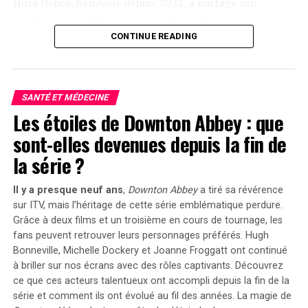
Husa⁣ Delice, bénévole depuis 2022, ⁢a partagé son
expérience en disant que cet endroit ‌était
« merveilleux » et lui avait permis de rencontrer des
CONTINUE READING
gens formidables.​ Il a remarqué que les membres de la
communauté étaient ‍ »heureux » et « sourire aux
lèvres ».
SANTÉ ET MÉDECINE
Une atmosphère conviviale ⁤malgré
Les étoiles de Downton Abbey : que
sont-elles devenues depuis la fin de
le froid
la série ?
Delice a souligné l’importance d’offrir ⁤chaleur⁢ et
Il y a presque neuf ans
,
Downton Abbey
a tiré sa révérence
réconfort aux personnes dans le besoin pendant cette
sur ITV, mais l’héritage de cette série emblématique perdure.
période⁤ froide. Azery‌ Sharrons, un homme âgé ​de 70 ans⁤
Grâce à deux films et un troisième en cours de tournage, les
vivant dans une zone d’accueil du refuge,⁢ a exprimé ⁤sa
fans peuvent retrouver leurs personnages préférés.
Hugh
gratitude pour le repas copieux qui rappelait les
Bonneville, Michelle Dockery et Joanne Froggatt
ont continué
traditions ⁤festives.
à briller sur nos écrans avec des rôles captivants. Découvrez
ce que ces acteurs talentueux ont accompli depuis la fin de la
Activités⁢ post-Noël au⁢ refuge
série et comment ils ont évolué au fil des années. La magie de