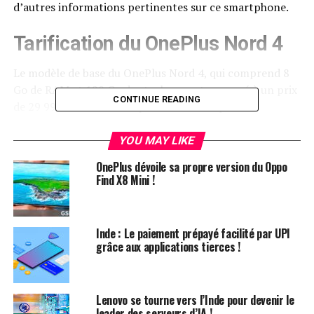
d’autres informations pertinentes sur ce smartphone.
Tarification du OnePlus Nord 4
Le modèle de base du OnePlus Nord 4, qui comprend 8
Go de RAM et 128 Go de stockage, est proposé à un prix
CONTINUE READING
de 29 999 Rs. Pour ceux qui recherchent plus de
capacité, la version avec 8 Go de RAM et 256 Go de
stockage est fixée à 32 999 Rs, tandis que la
YOU MAY LIKE
configuration avec 12 Go de RAM et 256 Go de stockage
OnePlus dévoile sa propre version du Oppo
coûtera 35 999 Rs.
Find X8 Mini !
Offres de Vente
Inde : Le paiement prépayé facilité par UPI
Les clients utilisant les cartes ICICI Bank et OneCard
grâce aux applications tierces !
peuvent bénéficier d’une remise immédiate de 3 000 Rs
sur le OnePlus Nord 4, mais cette offre est uniquement
valable pour les variantes de 256 Go de stockage. Pour
Lenovo se tourne vers l’Inde pour devenir le
ceux qui optent pour le modèle de 128 Go, une
leader des serveurs d’IA !