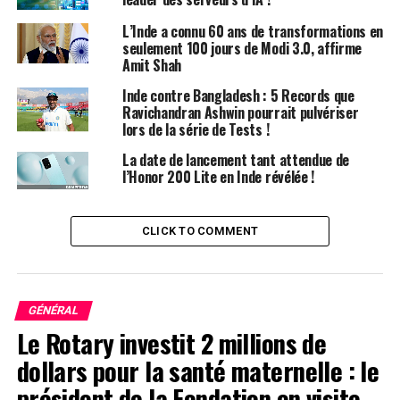
réduction de 2 000 Rs sera appliquée sur ces cartes
L’Inde a connu 60 ans de transformations en
bancaires.
seulement 100 jours de Modi 3.0, affirme
Amit Shah
Avantages pour les Étudiants et
Inde contre Bangladesh : 5 Records que
Membres
Ravichandran Ashwin pourrait pulvériser
lors de la série de Tests !
Les étudiants auront également la possibilité de profiter
La date de lancement tant attendue de
d’une remise supplémentaire de 600 Rs lors de leur
l’Honor 200 Lite en Inde révélée !
achat. De plus, les membres du Red Cable Club (RCC)
bénéficieront d’un plan de protection d’écran gratuit.
CLICK TO COMMENT
Choix de Couleurs et
Disponibilité
GÉNÉRAL
Le Rotary investit 2 millions de
Le OnePlus Nord 4 sera proposé dans plusieurs coloris
attrayants, notamment Argent Mercuriel, Obsidien de
dollars pour la santé maternelle : le
Minuit et Vert Oasis. Les consommateurs pourront se le
président de la Fondation en visite