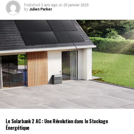
Published
2 ans ago
on
20 janvier 2025
By
Julien Parker
Gestalt​ Imagery/Shutterstock
À la fin des années 1960, la rivalité entre Ford, GM et
Chrysler atteignait son​ paroxysme, tant sur les circuits
de drag que dans les​ rues. Cette compétition s’est
intensifiée avec l’avènement‍ de l’ère des pony cars en
1964, qui est rapidement devenue l’un des segments⁢ de
véhicules les plus prisés aux États-Unis. Cependant,
jusqu’à la fin de la​ décennie, il n’existait pas de série⁢ de
courses dédiée pour que les ⁤Big Three puissent‌ exhiber
leurs machines⁣ sur des circuits renommés. Cela a changé
Le Solarbank 2 AC : Une Révolution dans le Stockage
avec le ⁢lancement de la série SCCA Trans-Am en 1966.
Énergétique
⁤Au départ,⁢ Ford dominait la catégorie des 5,0 litres,