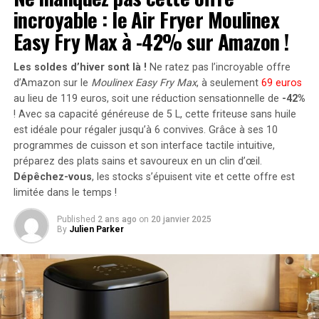
incroyable : le Air Fryer Moulinex
jamais été nécessaire, car le standard Chevy 302 a‌ très
supplémentaires via des panneaux solaires additionnels,
bien réussi à garder‌ les Ford derrière lui dans la Trans
portant ainsi la puissance totale à un impressionnant
Easy Fry Max à -42% sur Amazon !
Am pendant⁣ de⁤ nombreuses années. En conséquence, il⁢
2400 watts
. Pour les utilisateurs nécessitant davantage
n’existe qu’un seul exemplaire de ce moteur.
de stockage énergétique, il est possible d’intégrer
Les soldes d’hiver sont là !
Ne ratez pas l’incroyable offre
jusqu’à cinq batteries supplémentaires de 1,6
d’Amazon sur le
Moulinex Easy Fry Max
, à seulement
69 euros
Moteur V8 Oldsmobile W-43
kilowattheure chacune, augmentant la capacité totale à
au lieu de 119 euros, soit une réduction sensationnelle de
-42%
! Avec sa capacité généreuse de 5 L, cette friteuse sans huile
9,6 kilowattheures
.
est idéale pour régaler jusqu’à 6 convives. Grâce à ses 10
Bien que son nom évoque le passé, Oldsmobile a été ​l’un
Intégration dans un Écosystème
programmes de cuisson et son interface tactile intuitive,
des constructeurs⁢ automobiles américains les plus
préparez des plats sains et savoureux en un clin d’œil.
novateurs du XXe siècle. De nombreuses avancées
Intelligent
Dépêchez-vous
, les stocks s’épuisent vite et cette offre est
technologiques que nous considérons aujourd’hui
limitée dans le temps !
comme acquises⁢ dans les véhicules modernes ont été⁤
Le Solarbank 2 AC s’intègre parfaitement dans un
introduites‍ par Oldsmobile avant qu’elles ne deviennent
Published
2 ans ago
on
20 janvier 2025
écosystème énergétique intelligent grâce à sa
By
Julien Parker
courantes. Parmi⁤ les innovations marquantes de la‌
compatibilité avec le compteur Anker SOLIX Smart et
marque, on trouve les compteurs de⁣ vitesse, les pare-
les prises intelligentes proposées par Anker. cette
brises de série, les transmissions automatiques et les
fonctionnalité permet une gestion optimisée de la
moteurs ⁣turbocompressés en production. En​ matière de
consommation électrique tout en réduisant les pertes
technologie moteur, Oldsmobile est également reconnu
énergétiques inutiles. De plus, Anker SOLIX prévoit