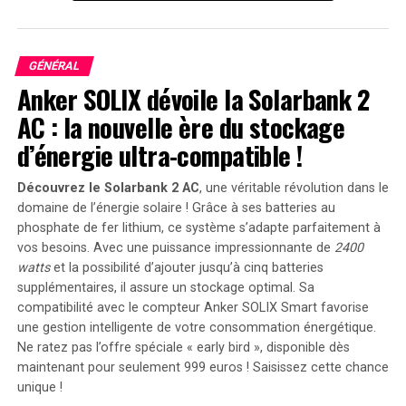
enflammés, améliorant ainsi ​l’efficacité de la
combustion. De plus, cette forme permet d’installer des
soupapes d’admission⁤ et d’échappement plus larges que
GÉNÉRAL
la normale, offrant ‍un meilleur flux dans la culasse par
Anker SOLIX dévoile la Solarbank 2
rapport à d’autres types de moteurs. Ces avantages ont ​
AC : la nouvelle ère du stockage
été des arguments de vente majeurs lors du lancement
de la gamme HEMI de Chrysler et continuent de l’être
d’énergie ultra-compatible !
aujourd’hui. L’attrait du design hémisphérique a incité de‌
nombreux fabricants,‍ y compris Chevrolet, Oldsmobile
Découvrez le Solarbank 2 AC
, une véritable révolution dans le
domaine de l’énergie solaire ! Grâce à ses batteries au
et même Fiat, à suivre cette tendance.
phosphate de fer lithium, ce système s’adapte parfaitement à
vos besoins. Avec une puissance impressionnante de
2400
Moteur Chevrolet Hemi 302
watts
et la possibilité d’ajouter jusqu’à cinq batteries
Crossram
supplémentaires, il assure un stockage optimal. Sa
compatibilité avec le compteur Anker SOLIX Smart favorise
une gestion intelligente de votre consommation énergétique.
Ne ratez pas l’offre spéciale « early bird »
, disponible dès
maintenant pour seulement 999 euros ! Saisissez cette chance
unique !