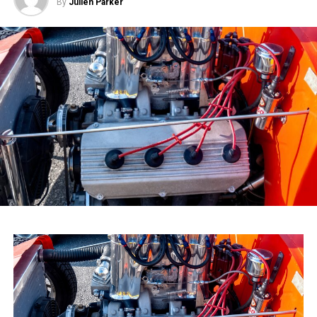
By
Julien Parker